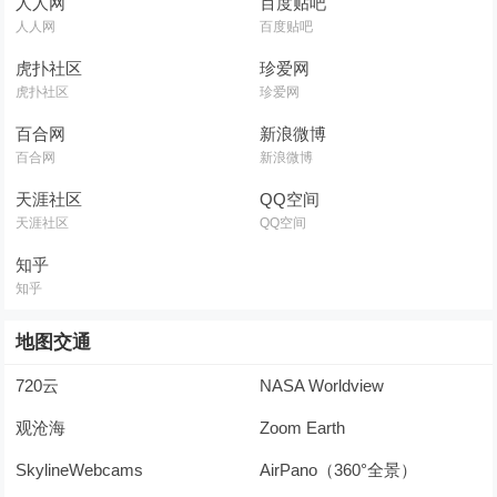
人人网
百度贴吧
人人网
百度贴吧
虎扑社区
珍爱网
虎扑社区
珍爱网
百合网
新浪微博
百合网
新浪微博
天涯社区
QQ空间
天涯社区
QQ空间
知乎
知乎
地图交通
720云
NASA Worldview
观沧海
Zoom Earth
SkylineWebcams
AirPano（360°全景）