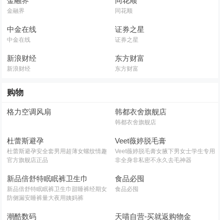
金融界
同花顺
金融界
同花顺
中金在线
证券之星
中金在线
证券之星
新浪财经
东方财富
新浪财经
东方财富
购物
格力空调风扇
韩都衣舍旗舰店
韩都衣舍旗舰店
杜蕾斯避孕
Veet薇婷脱毛膏
杜蕾斯避孕安全套男用超薄女螺纹情趣
Veet薇婷脱毛膏女腋下男女士学生专用
官方旗舰店正品
非全身非私密不永久去毛神器
新品倍舒特眠眠裤卫生巾
食品必囤
新品倍舒特眠眠裤卫生巾甜睡裤经期女
食品必囤
防侧漏安睡裤量大夜用姨妈裤
潮酷数码
天喵自营-买就返购物金