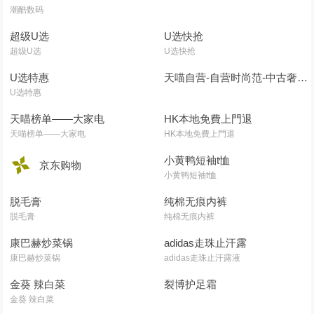
潮酷数码
超级U选
U选快抢
超级U选
U选快抢
U选特惠
天喵自营-自营时尚范-中古奢品淘金-真奢不贵
U选特惠
天喵榜单——大家电
HK本地免費上門退
天喵榜单——大家电
HK本地免費上門退
小黄鸭短袖t恤
京东购物
小黄鸭短袖t恤
脱毛膏
纯棉无痕内裤
脱毛膏
纯棉无痕内裤
康巴赫炒菜锅
adidas走珠止汗露
康巴赫炒菜锅
adidas走珠止汗露液
金葵 辣白菜
裂博护足霜
金葵 辣白菜