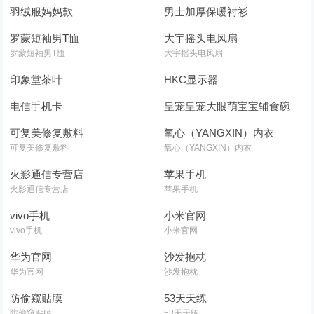
羽绒服妈妈款
男士加厚保暖衬衫
罗蒙短袖男T恤
大宇摇头电风扇
罗蒙短袖男T恤
大宇摇头电风扇
印象堂茶叶
HKC显示器
电信手机卡
皇宠皇宠大眼萌宝宝辅食碗
可复美修复敷料
氧心（YANGXIN）内衣
可复美修复敷料
氧心（YANGXIN）内衣
火影通信专营店
苹果手机
火影通信专营店
苹果手机
vivo手机
小米官网
vivo手机
小米官网
华为官网
沙发抱枕
华为官网
沙发抱枕
防偷窥贴膜
53天天练
防偷窥贴膜
53天天练