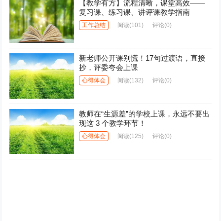
【教学有方】流程清晰，课堂高效——
复习课、练习课、讲评课教学指南
工作总结
阅读
(101)
评论(0)
新老师公开课别慌！17句过渡语，直接
抄，评委夸会上课
心得体会
阅读
(132)
评论(0)
教师在“生源差”的学校上课，永远不要出
现这 3 个教学环节！
心得体会
阅读
(125)
评论(0)