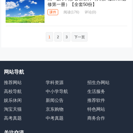
修第一册）【全套50份】
课件
阅读
(176)
评论(0)
文
1
2
3
下一页
章
分
页
网站导航
推荐网站
学科资源
招生办网站
高校导航
中小学导航
生活服务
娱乐休闲
新闻公告
推荐软件
淘宝天猫
京东购物
特色网站
高考真题
中考真题
商务合作
关注交流