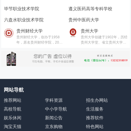
毕节职业技术学院
遵义医药高等专科学校
六盘水职业技术学院
贵州中医药大学
贵州财经大学
贵州大学
贵州财经大学，创办于1958
贵州大学创建于1902年，历经
年，原名贵州财经学院，2012
贵州大学堂、省立贵州大学、
年，经教育部批准更为现名，
国立贵州农工学院、国立贵州
是贵州省委、省政府重点建设
大学等时期，1950年10月定名
的贵州省经济管理人才培养基
为贵州大学。
地。著名经济学家、“孙冶方经
济学奖”获得者、南京大学原党
委书记洪银兴教授任贵州财经
大学名誉校长。
网站导航
推荐网站
学科资源
招生办网站
高校导航
中小学导航
生活服务
娱乐休闲
新闻公告
推荐软件
淘宝天猫
京东购物
特色网站