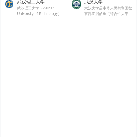
武汉理工大学
武汉大学
武汉理工大学（Wuhan
武汉大学是中华人民共和国教
University of Technology），
育部直属的重点综合性大学，
简称武理工(WHUT)[1] ，是中
是国家“985工程”、“211工程”
华人民共和国教育部直属的一
[1] 、“2011计划”重点建设高
所理工类全国重点大学，是国
校，同时是“111计划”、“珠峰
家“211工程”、“985工程优势学
计划”、“海外高层次人才引进
科创新平台”重点建设院校之
计划”、“卓越工程师教育培养
一，是“111计划”、“卓越工程
计划”、“卓越法律人才教育培
师教育培养计划”、“海外高层
养计划”和“卓越医生教育培养
次人才引进计划”、“国家建设
计划”重点建设的中国顶尖名牌
高水平大学公派研究生项目”入
大学。学校坐落于湖北省武汉
选高校，由教育部、交通运输
市东湖湖畔珞珈山麓，是与法
部、国家海洋局共建。
国高校联系最紧密、合作最广
泛的中国高校，是世界权威期
刊《科学》杂志列出的“中国最
杰出的大学之一”。