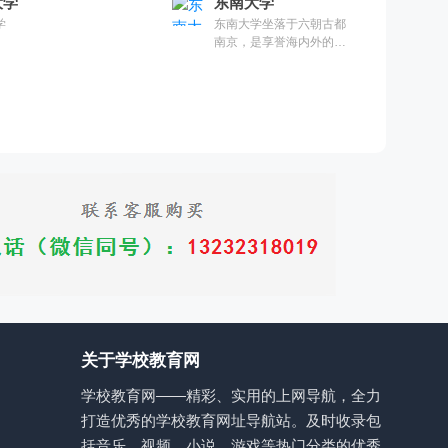
大学
东南大学
学
东南大学坐落于六朝古都
南京，是享誉海内外的著
名高等学府。学校是国家
教育部直属并与江苏省共
建的全国重点大学，是国
家“985工程”和“211工程”重
点建设大学之一。2017
年，东南大学入选世界一
流大学建设A类高校名单。
关于学校教育网
学校教育网——精彩、实用的上网导航，全力
打造优秀的学校教育网址导航站。及时收录包
括音乐、视频、小说、游戏等热门分类的优秀