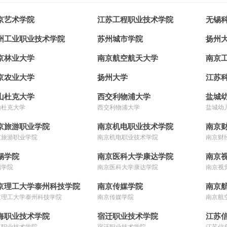
京艺术学院
江苏工程职业技术学院
无锡
州工业职业技术学院
苏州城市学院
扬州
京林业大学
南京航空航天大学
南京
京农业大学
扬州大学
江苏
山杜克大学
西交利物浦大学
盐城
山杜克大学
西交利物浦大学
盐城幼
京旅游职业学院
南京机电职业技术学院
南京
京旅游职业学院
南京机电职业技术学院
南京财
锡学院
南京医科大学康达学院
南京
锡学院
南京医科大学康达学院
南京视
京理工大学泰州科技学院
南京传媒学院
南京
京理工大学泰州科技学院
南京传媒学院
南京航
海职业技术学院
宿迁职业技术学院
江苏
海职业技术学院
宿迁职业技术学院
江苏信