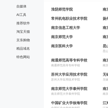
自媒体
淮阴师范学院
南
AI工具
常州机电职业技术学院
扬
推荐软件
南京信息工程大学
南
淘宝天猫
南京师范大学
南
京东购物
南京医科大学
昆
精品域名
昆
特色网站
南通师范高等专科学校
南
南通师范高等专科学校
南
苏州大学应用技术学院
无
苏州大学应用技术学院
无
南京师范大学泰州学院
南
南京师范大学泰州学院
南
中国矿业大学徐海学院
江
中国矿业大学徐海学院
江