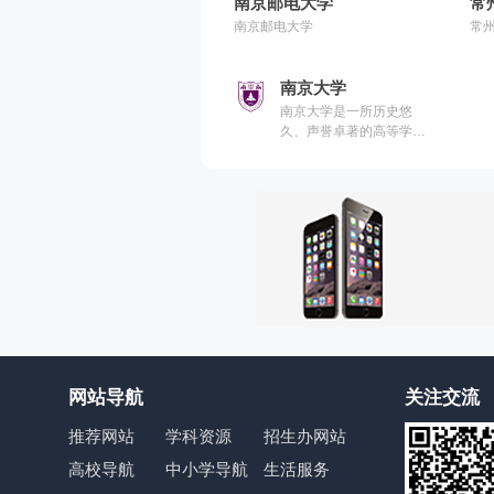
南京邮电大学
常
南京邮电大学
常
南京大学
南京大学是一所历史悠
久、声誉卓著的高等学
府。其前身是创建于1902
年的三江师范学堂，此后
历经两江师范学堂、南京
高等师范学校、国立东南
大学、国立第四中山大
学、国立中央大学、国立
南京大学等历史时期，于
1950年更名为南京大学。
网站导航
关注交流
推荐网站
学科资源
招生办网站
高校导航
中小学导航
生活服务