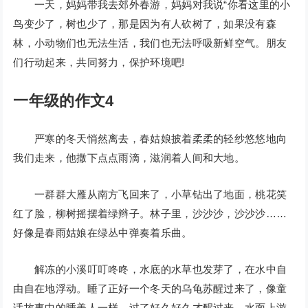
一天，妈妈带我去郊外春游，妈妈对我说“你看这里的小
鸟变少了，树也少了，那是因为有人砍树了，如果没有森
林，小动物们也无法生活，我们也无法呼吸新鲜空气。朋友
们行动起来，共同努力，保护环境吧!
一年级的作文4
严寒的冬天悄然离去，春姑娘披着柔柔的轻纱悠悠地向
我们走来，他撒下点点雨滴，滋润着人间和大地。
一群群大雁从南方飞回来了，小草钻出了地面，桃花笑
红了脸，柳树摇摆着绿辫子。林子里，沙沙沙，沙沙沙……
好像是春雨姑娘在绿丛中弹奏着乐曲。
解冻的小溪叮叮咚咚，水底的水草也发芽了，在水中自
由自在地浮动。睡了正好一个冬天的乌龟苏醒过来了，像童
话故事中的睡美人一样，过了好久好久才醒过来。水面上游