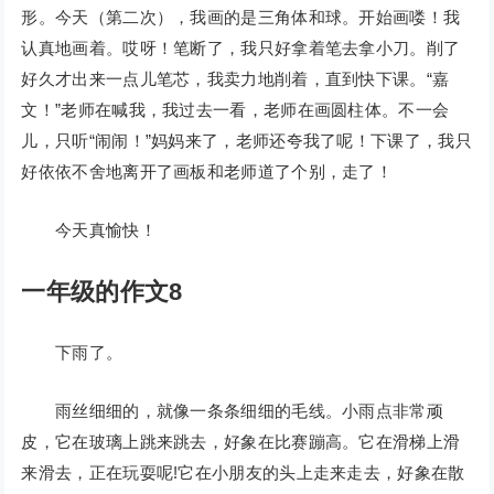
形。今天（第二次），我画的是三角体和球。开始画喽！我
认真地画着。哎呀！笔断了，我只好拿着笔去拿小刀。削了
好久才出来一点儿笔芯，我卖力地削着，直到快下课。“嘉
文！”老师在喊我，我过去一看，老师在画圆柱体。不一会
儿，只听“闹闹！”妈妈来了，老师还夸我了呢！下课了，我只
好依依不舍地离开了画板和老师道了个别，走了！
今天真愉快！
一年级的作文8
下雨了。
雨丝细细的，就像一条条细细的毛线。小雨点非常顽
皮，它在玻璃上跳来跳去，好象在比赛蹦高。它在滑梯上滑
来滑去，正在玩耍呢!它在小朋友的头上走来走去，好象在散