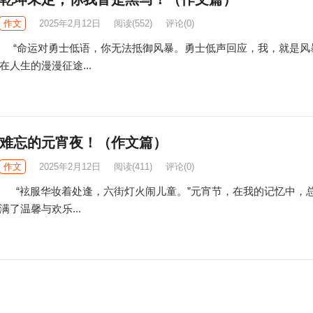
作文
2025年2月12日
阅读
(552)
评论(0)
“命运对勇士低语，你无法抵御风暴。勇士低声回应，我，就是风
在人生的漫漫征途...
难忘的元宵夜！（作文篇）
作文
2025年2月12日
阅读
(411)
评论(0)
“袨服华妆着处逢，六街灯火闹儿童。”元宵节，在我的记忆中，
满了温馨与欢乐...