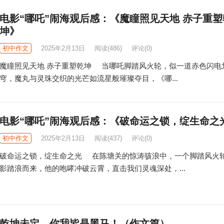
电影“哪吒”闹海观后感：《魔瞳照见天地 赤子重塑
坤》
初中作文
2025年2月13日
阅读
(486)
评论(0)
魔瞳照见天地 赤子重塑乾坤 当哪吒脚踏风火轮，似一道赤色闪电
穹，魔丸与灵珠交织的光芒如流星般璀璨夺目，《哪...
电影“哪吒”闹海观后感：《破命运之锁，绽生命之
初中作文
2025年2月13日
阅读
(437)
评论(0)
破命运之锁，绽生命之光 在陈塘关的惊涛骇浪中，一个脚踏风火
影踏浪而来，他的咆哮冲破云霄，直击我们灵魂深处，...
乾坤未定，你我皆是黑马！（作文篇）