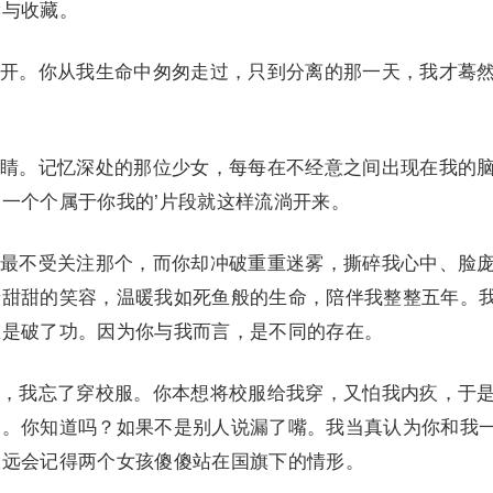
读与收藏。
。你从我生命中匆匆走过，只到分离的那一天，我才蓦
。记忆深处的那位少女，每每在不经意之间出现在我的
一个个属于你我的’片段就这样流淌开来。
不受关注那个，而你却冲破重重迷雾，撕碎我心中、脸
着甜甜的笑容，温暖我如死鱼般的生命，陪伴我整整五年。
总是破了功。因为你与我而言，是不同的存在。
我忘了穿校服。你本想将校服给我穿，又怕我内疚，于
罚。你知道吗？如果不是别人说漏了嘴。我当真认为你和我
永远会记得两个女孩傻傻站在国旗下的情形。