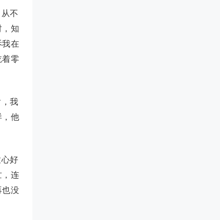
，从不
时，知
诉我在
吃着零
话，我
样，他
放心好
忙，连
再也没