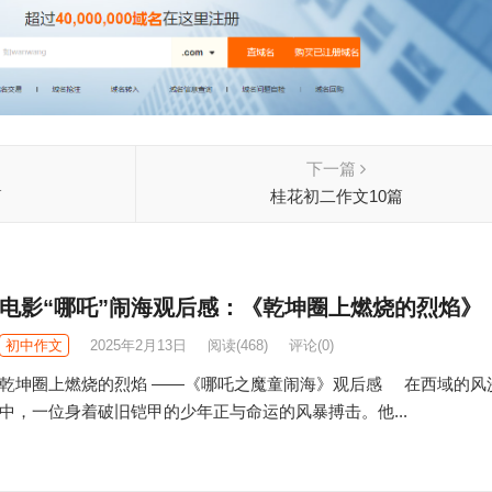
下一篇
篇
桂花初二作文10篇
电影“哪吒”闹海观后感：《乾坤圈上燃烧的烈焰》
初中作文
2025年2月13日
阅读
(468)
评论(0)
乾坤圈上燃烧的烈焰 ——《哪吒之魔童闹海》观后感 在西域的风
中，一位身着破旧铠甲的少年正与命运的风暴搏击。他...