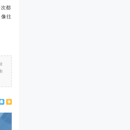
一次都
，像往
读
删