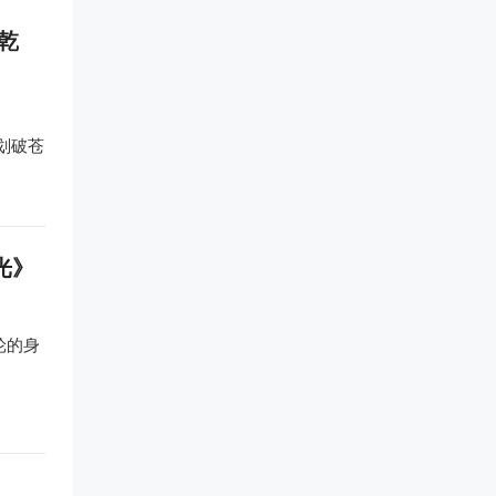
乾
划破苍
光》
轮的身