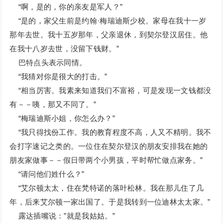
“啊，是的，你的亲友是军人？”
“是的，家父生前是约翰·梅瑞迪斯少校。家母在我十一岁
那年去世。我十五岁那年，父亲退休，到契尔登汉居住。他
在我十八岁去世，没留下钱财。”
巴特点头表示同情。
“我猜对你是很大的打击。”
“相当厉害。我素来知道我们不富裕，可是发现一文钱都没
有－－咦，那又不同了。”
“梅瑞迪斯小姐，你怎么办？”
“我只得找份工作。我的教育程度不高，人又不精明。我不
会打字速记之类的。一位住在契尔登汉的朋友安排我在她的
朋友家做事－－假日带两个小男孩，平时帮忙做点家务。”
“请问他们姓什么？”
“艾尔顿太太，住在梵特诺的落叶松林。我在那儿住了几
年，后来艾尔顿一家出国了。于是我转到一位迪林太太家。”
露达插嘴说：”就是我姑姑。”