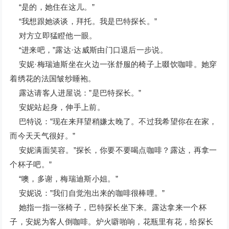
“是的，她住在这儿。”
“我想跟她谈谈，拜托。我是巴特探长。”
对方立即猛瞪他一眼。
“进来吧，”露达·达威斯由门口退后一步说。
安妮·梅瑞迪斯坐在火边一张舒服的椅子上啜饮咖啡。她穿
着绣花的法国皱纱睡袍。
露达请客人进屋说：”是巴特探长。”
安妮站起身，伸手上前。
巴特说：”现在来拜望稍嫌太晚了。不过我希望你在在家，
而今天天气很好。”
安妮满面笑容。”探长，你要不要喝点咖啡？露达，再拿一
个杯子吧。”
“噢，多谢，梅瑞迪斯小姐。”
安妮说：”我们自觉泡出来的咖啡很棒哩。”
她指一指一张椅子，巴特探长坐下来。露达拿来一个杯
子，安妮为客人倒咖啡。炉火噼啪响，花瓶里有花，给探长