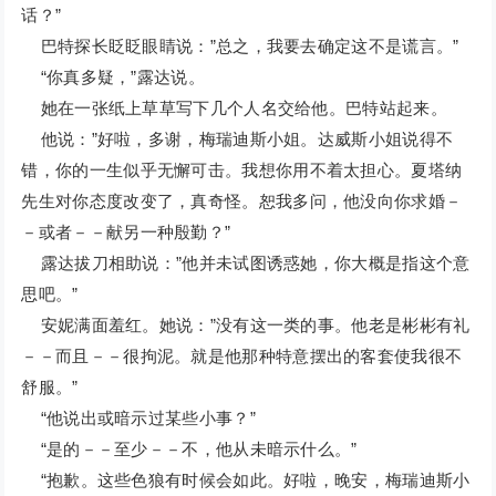
话？”
巴特探长眨眨眼睛说：”总之，我要去确定这不是谎言。”
“你真多疑，”露达说。
她在一张纸上草草写下几个人名交给他。巴特站起来。
他说：”好啦，多谢，梅瑞迪斯小姐。达威斯小姐说得不
错，你的一生似乎无懈可击。我想你用不着太担心。夏塔纳
先生对你态度改变了，真奇怪。恕我多问，他没向你求婚－
－或者－－献另一种殷勤？”
露达拔刀相助说：”他并未试图诱惑她，你大概是指这个意
思吧。”
安妮满面羞红。她说：”没有这一类的事。他老是彬彬有礼
－－而且－－很拘泥。就是他那种特意摆出的客套使我很不
舒服。”
“他说出或暗示过某些小事？”
“是的－－至少－－不，他从未暗示什么。”
“抱歉。这些色狼有时候会如此。好啦，晚安，梅瑞迪斯小