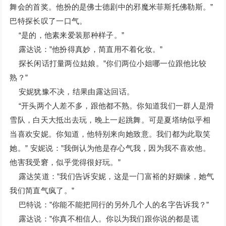
舞会的首奖。他扮的是佛士德剧中的邪魔米菲斯托佛勒斯。”
巴特探长叹了一口气。
“是的，他素来爱装那种样子。”
露达说：”他扮得真妙，简直用不着化妆。”
探长闲话打量两位姑娘。”你们两位小姐哪一位跟他比较
熟？”
安妮犹豫不决，结果由露达回话。
“开头两个人差不多，跟他都不熟。你知道我们一群人是滑
雪队，白天大抵出去玩，晚上一起跳舞。可是夏塔纳似乎相
当喜欢安妮。你知道，他特别来向她致意。我们都为此取笑
她。” 安妮说：”我倒认为他是存心气我，因为我不喜欢他。
他害我受窘，似乎觉得很好玩。”
露达笑道：”我们告诉安妮，这是一门富裕的好姻缘，她气
我们简直气疯了。”
巴特说：”你能不能把同行的另外几个人的名字告诉我？”
露达说：”你真不相信人。你以为我们跟你说的都是谎