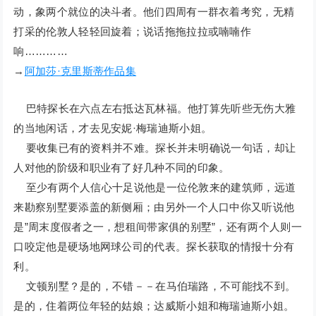
动，象两个就位的决斗者。他们四周有一群衣着考究，无精
打采的伦敦人轻轻回旋着；说话拖拖拉拉或喃喃作
响…………
→
阿加莎·克里斯蒂作品集
巴特探长在六点左右抵达瓦林福。他打算先听些无伤大雅
的当地闲话，才去见安妮·梅瑞迪斯小姐。
要收集已有的资料并不难。探长并未明确说一句话，却让
人对他的阶级和职业有了好几种不同的印象。
至少有两个人信心十足说他是一位伦敦来的建筑师，远道
来勘察别墅要添盖的新侧厢；由另外一个人口中你又听说他
是”周末度假者之一，想租间带家俱的别墅”，还有两个人则一
口咬定他是硬场地网球公司的代表。探长获取的情报十分有
利。
文顿别墅？是的，不错－－在马伯瑞路，不可能找不到。
是的，住着两位年轻的姑娘；达威斯小姐和梅瑞迪斯小姐。