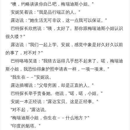
“噢，约略谈谈你自己吧，梅瑞迪斯小姐。”
安妮笑着说：”我是品行端正的人。”
露达说：”她生活无可非议，这一点我可以保证。”
巴特探长欣然说：”咦，太好了。那你跟梅瑞迪斯小姐认识
很久喽？”
露达说：”我们一起上学。安妮，感觉中象是好久好久以前
的事了，对不对？”
巴特咯咯笑道：”我猜古远得几乎想不起来了。喏，梅瑞迪
斯小姐，我恐怕得象护照申请表一样，一项一项来。”
“我生在－－”安妮说。
露达插嘴说：”父母穷困，却是正直的人。”
巴特探长举手责备她。他说，”喏，喏，小姐。”
安妮一本正经说：”露达宝贝。这是正经事。”
“对不起，”露达说。
“梅瑞迪斯小姐，你生在－－什么地方？”
“印度的魁塔。”