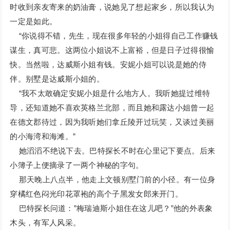
时收到亲友寄来的奶油膏，说她见了想起家乡，所以我认为
一定是如此。
“你说得不错，先生，现在很多年轻的小姐得自己工作赚钱
谋生，真可悲。这两位小姐说不上富裕，但是日子过得很愉
快。当然啦，达威斯小姐有钱。安妮小姐可以说是她的侍
伴。别墅是达威斯小姐的。
“我不太敢确定安妮小姐是什么地方人。我听她提过维特
导，还知道她不喜欢英格兰北部，而且她和露达小姐曾一起
在德文郡待过，因为我听她们拿丘陵开过玩笑，又谈过美丽
的小海湾和海滩。”
她滔滔不绝说下去。巴特探长不时在心里记下要点。后来
小簿子上便摘录了一两个神秘的字句。
那天晚上八点半，他走上文顿别墅门前的小径。有一位身
穿橘红色闷光印花罩袍的高个子黑发女郎来开门。
巴特探长问道：”梅瑞迪斯小姐住在这儿吧？”他的外表象
木头，有军人风采。