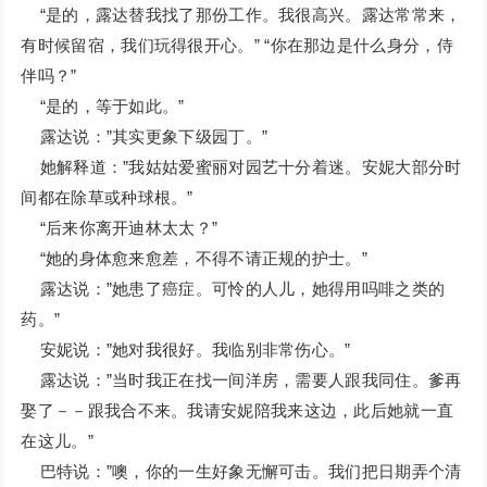
“是的，露达替我找了那份工作。我很高兴。露达常常来，
有时候留宿，我们玩得很开心。” “你在那边是什么身分，侍
伴吗？”
“是的，等于如此。”
露达说：”其实更象下级园丁。”
她解释道：”我姑姑爱蜜丽对园艺十分着迷。安妮大部分时
间都在除草或种球根。”
“后来你离开迪林太太？”
“她的身体愈来愈差，不得不请正规的护士。”
露达说：”她患了癌症。可怜的人儿，她得用吗啡之类的
药。”
安妮说：”她对我很好。我临别非常伤心。”
露达说：”当时我正在找一间洋房，需要人跟我同住。爹再
娶了－－跟我合不来。我请安妮陪我来这边，此后她就一直
在这儿。”
巴特说：”噢，你的一生好象无懈可击。我们把日期弄个清