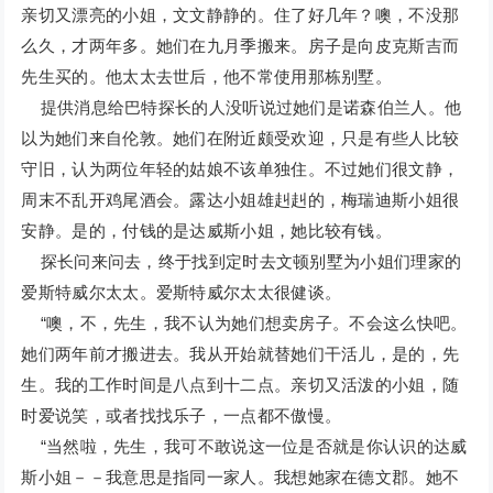
亲切又漂亮的小姐，文文静静的。住了好几年？噢，不没那
么久，才两年多。她们在九月季搬来。房子是向皮克斯吉而
先生买的。他太太去世后，他不常使用那栋别墅。
提供消息给巴特探长的人没听说过她们是诺森伯兰人。他
以为她们来自伦敦。她们在附近颇受欢迎，只是有些人比较
守旧，认为两位年轻的姑娘不该单独住。不过她们很文静，
周末不乱开鸡尾酒会。露达小姐雄赳赳的，梅瑞迪斯小姐很
安静。是的，付钱的是达威斯小姐，她比较有钱。
探长问来问去，终于找到定时去文顿别墅为小姐们理家的
爱斯特威尔太太。爱斯特威尔太太很健谈。
“噢，不，先生，我不认为她们想卖房子。不会这么快吧。
她们两年前才搬进去。我从开始就替她们干活儿，是的，先
生。我的工作时间是八点到十二点。亲切又活泼的小姐，随
时爱说笑，或者找找乐子，一点都不傲慢。
“当然啦，先生，我可不敢说这一位是否就是你认识的达威
斯小姐－－我意思是指同一家人。我想她家在德文郡。她不