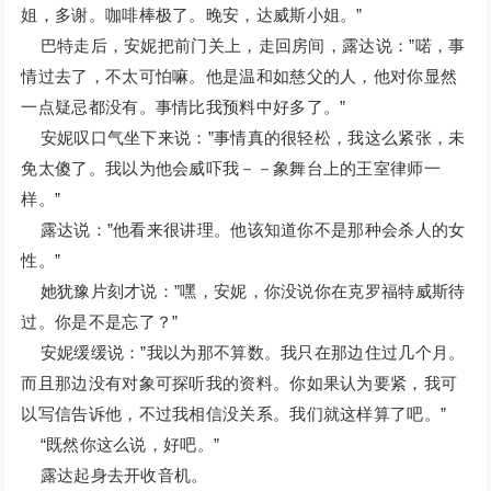
姐，多谢。咖啡棒极了。晚安，达威斯小姐。”
巴特走后，安妮把前门关上，走回房间，露达说：”喏，事
情过去了，不太可怕嘛。他是温和如慈父的人，他对你显然
一点疑忌都没有。事情比我预料中好多了。”
安妮叹口气坐下来说：”事情真的很轻松，我这么紧张，未
免太傻了。我以为他会威吓我－－象舞台上的王室律师一
样。”
露达说：”他看来很讲理。他该知道你不是那种会杀人的女
性。”
她犹豫片刻才说：”嘿，安妮，你没说你在克罗福特威斯待
过。你是不是忘了？”
安妮缓缓说：”我以为那不算数。我只在那边住过几个月。
而且那边没有对象可探听我的资料。你如果认为要紧，我可
以写信告诉他，不过我相信没关系。我们就这样算了吧。”
“既然你这么说，好吧。”
露达起身去开收音机。