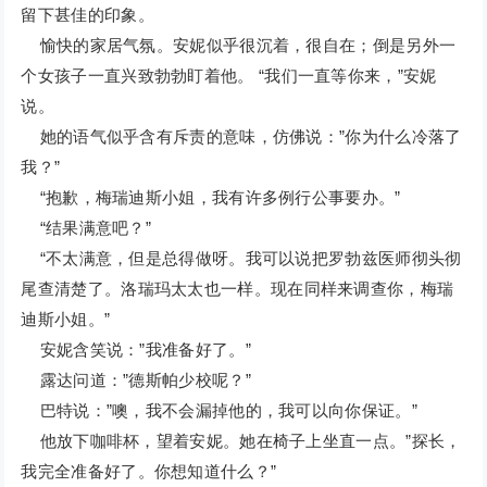
留下甚佳的印象。
愉快的家居气氛。安妮似乎很沉着，很自在；倒是另外一
个女孩子一直兴致勃勃盯着他。 “我们一直等你来，”安妮
说。
她的语气似乎含有斥责的意味，仿佛说：”你为什么冷落了
我？”
“抱歉，梅瑞迪斯小姐，我有许多例行公事要办。”
“结果满意吧？”
“不太满意，但是总得做呀。我可以说把罗勃兹医师彻头彻
尾查清楚了。洛瑞玛太太也一样。现在同样来调查你，梅瑞
迪斯小姐。”
安妮含笑说：”我准备好了。”
露达问道：”德斯帕少校呢？”
巴特说：”噢，我不会漏掉他的，我可以向你保证。”
他放下咖啡杯，望着安妮。她在椅子上坐直一点。”探长，
我完全准备好了。你想知道什么？”