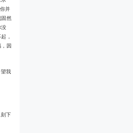
”你并
我固然
你没
不起，
福，因
希望我
上刻下