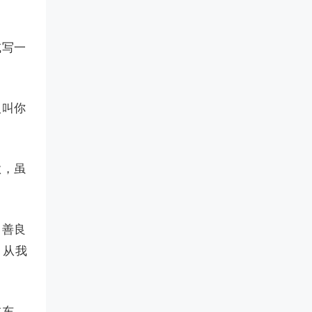
或写一
人叫你
歌，虽
，善良
，从我
吃东