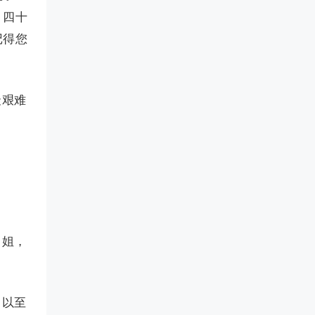
，四十
记得您
最艰难
。姐，
，以至