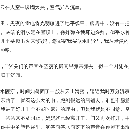
在天空中嚎啕大哭，空气异常沉重。
，黑夜的雷电将光明碾进了地平线里。病房中，没有一
雨。灰暗的泪水砸在屋顶上，像炸弹在我耳边爆炸。似乎水
几乎要擦出火来“妈妈，您能帮我买瓶水吗？”，我从发炎
妈回答。
”嘭”关门的声音在空荡的房间里弹来弹去，似一个囚徒在
，归于沉寂。
砸穿，时间如凝固了一般从天上滑落，逼近我时万分沉
买东西了，冒着这么大的雨，跑到很远的店铺去，谁也不愿
给我讲了好几千个不能吃麻饼的理由，但是我就是不同意。
饼。爸爸来不及阻止，妈妈就已经离开了。门又再次打开，
在你手中的塑料袋里。滴答滴答水滴落下的声音在你脚下出