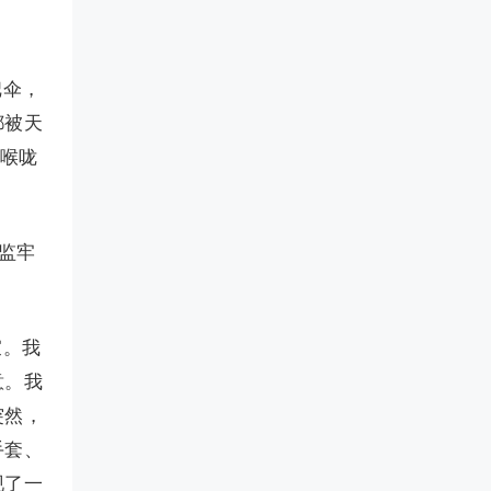
把伞，
都被天
的喉咙
监牢
寂。我
意。我
突然，
手套、
现了一