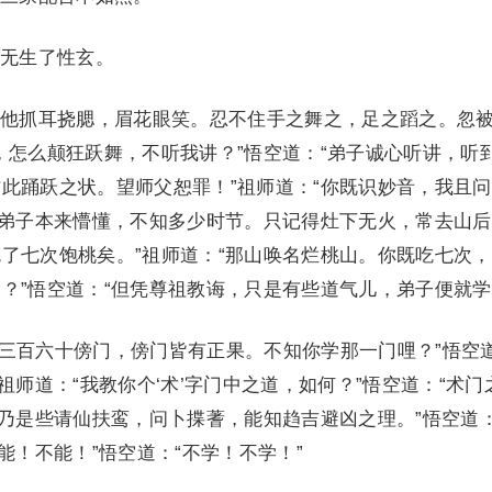
无生了性玄。
抓耳挠腮，眉花眼笑。忍不住手之舞之，足之蹈之。忽
，怎么颠狂跃舞，不听我讲？”悟空道：“弟子诚心听讲，听
此踊跃之状。望师父恕罪！”祖师道：“你既识妙音，我且
“弟子本来懵懂，不知多少时节。只记得灶下无火，常去山
了七次饱桃矣。”祖师道：“那山唤名烂桃山。你既吃七次
？”悟空道：“但凭尊祖教诲，只是有些道气儿，弟子便就学
三百六十傍门，傍门皆有正果。不知你学那一门哩？”悟空
祖师道：“我教你个‘术’字门中之道，如何？”悟空道：“术门
，乃是些请仙扶鸾，问卜揲蓍，能知趋吉避凶之理。”悟空道：
能！不能！”悟空道：“不学！不学！”