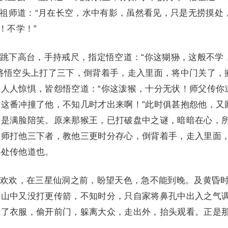
？”祖师道：“月在长空，水中有影，虽然看见，只是无捞摸处
！不学！”
下高台，手持戒尺，指定悟空道：“你这猢狲，这般不学
将悟空头上打了三下，倒背着手，走入里面，将中门关了，
人人惊惧，皆怨悟空道：“你这泼猴，十分无状！师父传你
这番冲撞了他，不知几时才出来啊！”此时俱甚抱怨他，又
只是满脸陪笑。原来那猴王，已打破盘中之谜，暗暗在心，
祖师打他三下者，教他三更时分存心，倒背着手，走入里面
秘处传他道也。
欢，在三星仙洞之前，盼望天色，急不能到晚。及黄昏
。山中又没打更传箭，不知时分，只自家将鼻孔中出入之气
穿了衣服，偷开前门，躲离大众，走出外，抬头观看。正是