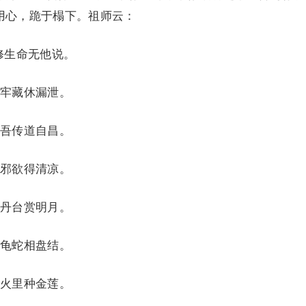
用心，跪于榻下。祖师云：
生命无他说。
牢藏休漏泄。
吾传道自昌。
邪欲得清凉。
丹台赏明月。
龟蛇相盘结。
火里种金莲。