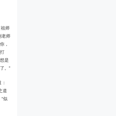
被祖师
到老师
问你，
后打
，想是
了。”
道：
之道
“似