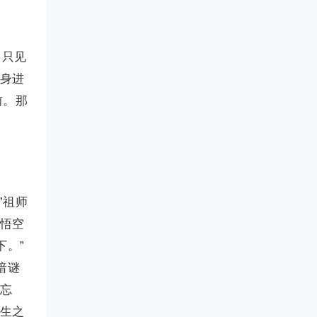
，只见
侧身进
前。那
”祖师
”悟空
下。”
暗谜
不忘
长生之