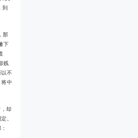
，到
，那
撇下
道
鄙贱
所以不
，将中
时，却
调定。
那：