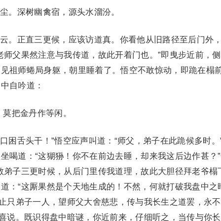
。深树幽禽宿，源头水溜汾。
。正直三更候，应该访道真。你看他从旧路径至后门外
老师父果然注意与我传道，故此开着门也。”即曳步近前，
。见祖师蜷局身躯，朝里睡着了。悟空不敢惊动，即跪在榻
口中自吟道：
莫把金丹作等闲。
困舌头干！”悟空应声叫道：“师父，弟子在此跪候多时。
坐喝道：“这猢狲！你不在前边去睡，却来我这后边作甚？
教弟子三更时候，从后门里传我道理，故此大胆径拜老爷榻
道：“这厮果然是个天地生成的！不然，何就打破我盘中之
，止只弟子一人，望师父大舍慈悲，传与我长生之道罢，永
亦喜说。既识得盘中暗谜，你近前来，仔细听之，当传与你