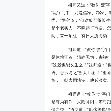
祖师又道：“教你‘流’字
“流字门中，乃是儒家、释家、
类。”悟空道：“似这般可得长生
是个老实人，不晓得打市语。怎
间，立一顶柱，有日大厦将颓，
祖师道：“教你‘静’字门
是休粮守谷，清静无为，参禅打
“这般也能长生么？”祖师道：“
语。怎么谓之‘窑头土坯’？”
炼，一朝大雨滂沱，他必滥矣。
祖师道：“教你‘动’字门
是有为有作，采陰补阳，攀弓
侞之类。”悟空道：“似这等也得