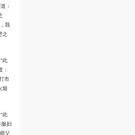
师道：
之
父，我
壁之
“此
道：
会打市
火煅
“此
并服妇
“师父