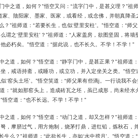
门中之道，如何？”悟空又问：“流字门中，是甚义理？”祖
道家、陰阳家、墨家、医家，或看经，或念佛，并朝真降圣
么？”祖师道：“若要长生，也似‘壁里安柱’。”悟空道：“师
么谓之‘壁里安柱’？”祖师道：“人家盖房，欲图坚固，将墙
他必朽矣。”悟空道：“据此说，也不长久。不学！不学！”
中之道，如何？”悟空道：“静字门中，是甚正果？”祖师道：
坐，戒语持斋，或睡功，或立功，并入定坐关之类。”悟空
也似‘窑头土坯’。”悟空笑道：“师父果有些滴j。一行说我不
祖师道：“就如那窑头上，造成砖瓦之坯，虽已成形，尚未经水
”悟空道：“也不长远。不学！不学！”
中之道，如何？”悟空道：“动门之道，却又怎样？”祖师道：
踏弩，摩脐过气，用方炮制，烧茅打鼎，进红铅，炼秋石，
长生么？”祖师道：“此欲长生，亦如‘水中捞月’。”悟空道：