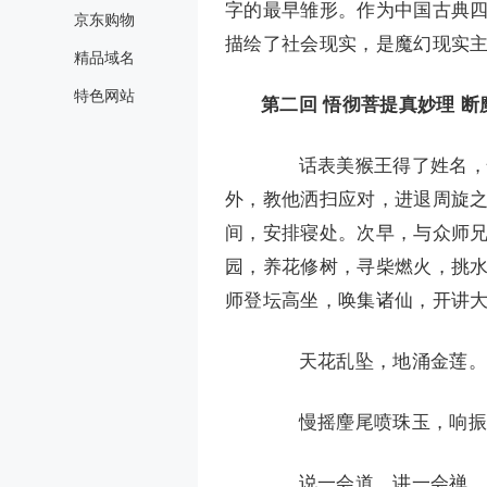
字的最早雏形。作为中国古典
京东购物
描绘了社会现实，是魔幻现实
精品域名
特色网站
第二回 悟彻菩提真妙理 
话表美猴王得了姓名，怡
外，教他洒扫应对，进退周旋
间，安排寝处。次早，与众师
园，养花修树，寻柴燃火，挑
师登坛高坐，唤集诸仙，开讲
天花乱坠，地涌金莲。妙
慢摇麈尾喷珠玉，响振
说一会道，讲一会禅，