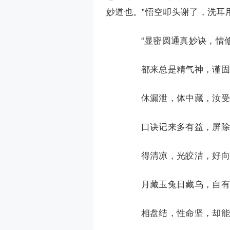
妙道也。”悟空叩头谢了，洗耳
“显密圆通真妙诀，惜修
都来总是精气神，谨固
休漏泄，体中藏，汝受
口诀记来多有益，屏除
得清凉，光皎洁，好向
月藏玉兔日藏乌，自有
相盘结，性命坚，却能