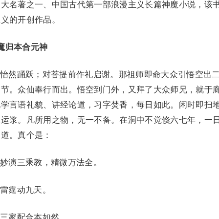
四大名著之一、中国古代第一部浪漫主义长篇神魔小说，该
主义的开创作品。
断魔归本合元神
然踊跃；对菩提前作礼启谢。那祖师即命大众引悟空出
之节。众仙奉行而出。悟空到门外，又拜了大众师兄，就于
兄学言语礼貌、讲经论道，习字焚香，每日如此。闲时即扫
水运浆。凡所用之物，无一不备。在洞中不觉倏六七年，一
大道。真个是：
演三乘教，精微万法全。
雷霆动九天。
三家配合本如然。