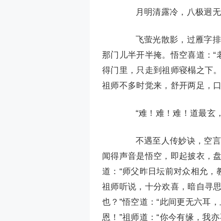
月明清露冷，八极迥无尘
飞萤光散影，过雁字排云
那门儿半开半掩。悟空喜道：“
得门里，只走到祖师寝榻之下
祖师不多时觉来，舒开两足，
“难！难！难！道最玄，
不遇至人传妙诀，空言口
闻得声音是悟空，即起披衣，盘
道：“师父昨日坛前对众相允，
祖师听说，十分欢喜，暗自寻思
也？”悟空道：“此间更无六耳
恩！”祖师道：“你今有缘，我