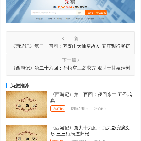
上一篇
《西游记》第二十四回：万寿山大仙留故友 五庄观行者窃
人参
下一篇
《西游记》第二十六回：孙悟空三岛求方 观世音甘泉活树
为您推荐
《西游记》第一百回：径回东土 五圣成
真
西游记
阅读
(799)
评论(0)
《西游记》第九十九回：九九数完魔刬
尽 三三行满道归根