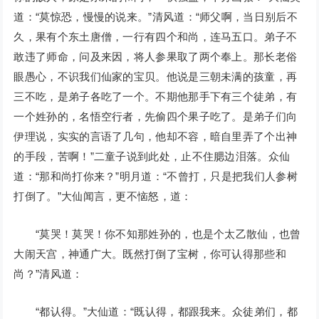
道：“莫惊恐，慢慢的说来。”清风道：“师父啊，当日别后不
久，果有个东土唐僧，一行有四个和尚，连马五口。弟子不
敢违了师命，问及来因，将人参果取了两个奉上。那长老俗
眼愚心，不识我们仙家的宝贝。他说是三朝未满的孩童，再
三不吃，是弟子各吃了一个。不期他那手下有三个徒弟，有
一个姓孙的，名悟空行者，先偷四个果子吃了。是弟子们向
伊理说，实实的言语了几句，他却不容，暗自里弄了个出神
的手段，苦啊！”二童子说到此处，止不住腮边泪落。众仙
道：“那和尚打你来？”明月道：“不曾打，只是把我们人参树
打倒了。”大仙闻言，更不恼怒，道：
“莫哭！莫哭！你不知那姓孙的，也是个太乙散仙，也曾
大闹天宫，神通广大。既然打倒了宝树，你可认得那些和
尚？”清风道：
“都认得。”大仙道：“既认得，都跟我来。众徒弟们，都