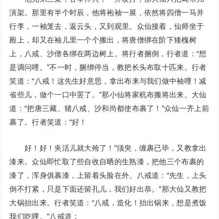
演架。那里有半个时辰，他将袍袖一展，依然将四僧一马并
行李，一袖笼去，返云头，又到观里。众仙接着，仙师坐于
殿上，却又在袖儿里一个个搬出，将唐僧绑在阶下矮槐树
上，八戒、沙僧各绑在两边树上。将行者捆倒，行者道：“想
是调问哩。”不一时，捆绑停当，教把长头布取十匹来。行者
笑道：“八戒！这先生好意思，拿出布来与我们做中袖哩！减
省些儿，做个一口中罢了。”那小仙将家机布搬将出来。大仙
道：“把唐三藏、猪八戒、沙和尚都使布裹了！”众仙一齐上前
裹了。行者笑道：“好！
好！好！夹活儿就大殓了！”须臾，缠裹已毕，又教拿出
漆来。众仙即忙取了些自收自晒的生熟漆，把他三个布裹的
漆了，浑身俱裹漆，上留着头脸在外。八戒道：“先生，上头
倒不打紧，只是下面还留孔儿，我们好出恭。”那大仙又教把
大锅抬出来。行者笑道：“八戒，造化！抬出锅来，想是煮饭
我们吃哩。”八戒道：