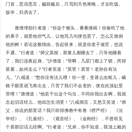
门首，恶语恶言，贼前贼后，只骂到天色将晚，才去吃饭。
饭毕，归房去了。
唐僧埋怨行者道：“你这个猴头，番番撞祸！你偷吃了他
的果子，就受他些气儿，让他骂几句便也罢了。怎么又推倒
他的树！若论这般情由，告起状来，就是你老子做官，也说
不通。”行者道：“师父莫闹，那童儿都睡去了，只等他睡着
了，我们连夜起身。”沙僧道：“哥啊，几层门都上了锁，闭得
甚紧，如何走么？”行者笑道：“莫管！莫管！老孙自有法
儿。”八戒道：“愁你没有法儿哩！你一变，变甚么虫蛭儿，瞒
格子眼里就飞将出去，只苦了我们不会变的，便在此顶缸受
罪哩！”唐僧道：“他若干出这个勾当，不同你我出去啊，我就
念起旧话经儿，他却怎生消受！”八戒闻言，又愁又笑道：“师
父，你说的那里话？我只听得佛教中有卷《楞严经》、《法
华经》、《孔雀经》、《观音经》、《金刚经》，不曾听见
个甚那旧话儿经啊。”行者道：“兄弟，你不知道，我顶上戴的