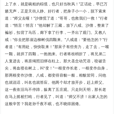
上了水，就是碗粗的棕缆，也只好当秋风！”正话处，早已万
籁无声，正是天街人静。好行者，把身子小一小，脱下索来
道：“师父去哑！”沙僧慌了道：“哥哥，也救我们一救！”行者
道：“悄言！悄言！”他却解了三藏，放下八戒、沙僧，整束了
褊衫，扣背了马匹，廊下拿了行李，一齐出了观门。又教八
戒：“你去把那崖边柳树伐四颗来。”八戒道：“要他怎的？”行
者道：“有用处，快快取来！”那呆子有些夯力，走了去，一嘴
一颗，就拱了四颗，一抱抱来。行者将枝梢折了，将兄弟二
人复进去，将原绳照旧绑在柱上。那大圣念动咒语，咬破舌
尖，将血喷在树上，叫“变！”一根变作长老，一根变作自身，
那两根变作沙僧、八戒，都变得容貌一般，相貌皆同，问他
也就说话，叫名也就答应。他两个却才放开步，赶上师父。
这一夜依旧马不停蹄，躲离了五庄观。只走到天明，那长老
在马上摇桩打盹，行者见了，叫道：“师父不济！出家人怎的
这般辛苦？我老孙千夜不眠，也不晓得困倦。