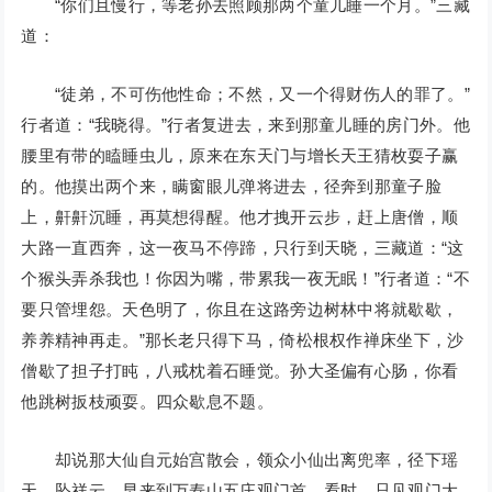
“你们且慢行，等老孙去照顾那两个童儿睡一个月。”三藏
道：
“徒弟，不可伤他性命；不然，又一个得财伤人的罪了。”
行者道：“我晓得。”行者复进去，来到那童儿睡的房门外。他
腰里有带的瞌睡虫儿，原来在东天门与增长天王猜枚耍子赢
的。他摸出两个来，瞒窗眼儿弹将进去，径奔到那童子脸
上，鼾鼾沉睡，再莫想得醒。他才拽开云步，赶上唐僧，顺
大路一直西奔，这一夜马不停蹄，只行到天晓，三藏道：“这
个猴头弄杀我也！你因为嘴，带累我一夜无眠！”行者道：“不
要只管埋怨。天色明了，你且在这路旁边树林中将就歇歇，
养养精神再走。”那长老只得下马，倚松根权作禅床坐下，沙
僧歇了担子打盹，八戒枕着石睡觉。孙大圣偏有心肠，你看
他跳树扳枝顽耍。四众歇息不题。
却说那大仙自元始宫散会，领众小仙出离兜率，径下瑶
天，坠祥云，早来到万寿山五庄观门首。看时，只见观门大