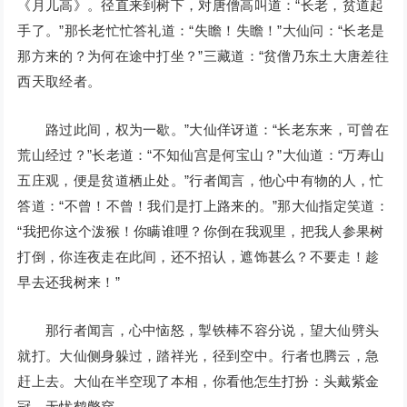
《月儿高》。径直来到树下，对唐僧高叫道：“长老，贫道起
手了。”那长老忙忙答礼道：“失瞻！失瞻！”大仙问：“长老是
那方来的？为何在途中打坐？”三藏道：“贫僧乃东土大唐差往
西天取经者。
路过此间，权为一歇。”大仙佯讶道：“长老东来，可曾在
荒山经过？”长老道：“不知仙宫是何宝山？”大仙道：“万寿山
五庄观，便是贫道栖止处。”行者闻言，他心中有物的人，忙
答道：“不曾！不曾！我们是打上路来的。”那大仙指定笑道：
“我把你这个泼猴！你瞒谁哩？你倒在我观里，把我人参果树
打倒，你连夜走在此间，还不招认，遮饰甚么？不要走！趁
早去还我树来！”
那行者闻言，心中恼怒，掣铁棒不容分说，望大仙劈头
就打。大仙侧身躲过，踏祥光，径到空中。行者也腾云，急
赶上去。大仙在半空现了本相，你看他怎生打扮：头戴紫金
冠，无忧鹤氅穿。