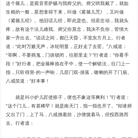
这个箍儿，是观音菩萨赐与我师父的。师父哄我戴了，就如
生根的一般，莫想拿得下来，叫做《紧箍儿咒》，又叫做
《紧箍儿经》。他旧话儿经，即此是也。但若念动，我就头
疼，故有这个法儿难我。师父你莫念，我决不负你，管情大
家一齐出去。”说话之间，都已天昏，不觉东方月上。行者
道：“此时万籁无声，冰轮明显，正好走了去罢。”八戒道：
“哥啊，不要捣鬼，门俱锁闭，往那里走？”行者道：“你看手
段！”好行者，把金箍棒捻在手中，使一个解锁法，往门上一
指，只听得突-的一声响，几层门双-俱落，唿喇的开了门扇。
八戒笑道：“好本事！
就是叫小炉儿匠使掭子，便也不象这等爽利！”行者道：
“这个门儿，有甚稀罕！就是南天门，指一指也开了。”却请师
父出了门，上了马，八戒挑着担，沙僧拢着马，径投西路而
去。行者道：