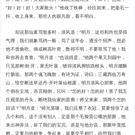
“好！好！好！大家散火！”他收了铁棒，径往前来，把毫毛一
抖，收上身来。那些人肉眼凡胎，看不明白。
却说那仙童骂彀多时，清风道：“明月，这些和尚也受得
气哩，我们就象骂鸡一般，骂了这半会，通没个招声，想必
他不曾偷吃。倘或树高叶密，数得不明，不要诳骂了他！我
和你再去查查。”明月道：“也说得是。”他两个果又到园中，
只见那树倒-开，果无叶落，唬得清风脚软跌根头，明月腰酥
打骸垢。那两个魂飞魄散，有诗为证，诗曰：三藏西临万寿
山，悟空断送草还丹-开叶落仙根露，明月清风心胆寒。他两
个倒在尘埃，语言颠倒，只叫：“怎的好！怎的好！害了我五
庄观里的丹头，断绝我仙家的苗裔！师父来家，我两个怎的
回话？”明月道：“师兄莫嚷，我们且整了衣冠，莫要惊张了这
几个和尚。这个没有别人，定是那个毛脸雷公嘴的那厮，他
来出神弄法，坏了我们的宝贝。若是与他分说，那厮毕竟抵
赖，定要与他相争，争起来，就要交手相打，你想我们两