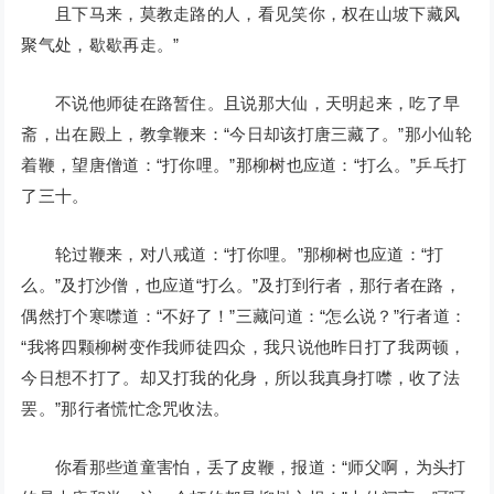
且下马来，莫教走路的人，看见笑你，权在山坡下藏风
聚气处，歇歇再走。”
不说他师徒在路暂住。且说那大仙，天明起来，吃了早
斋，出在殿上，教拿鞭来：“今日却该打唐三藏了。”那小仙轮
着鞭，望唐僧道：“打你哩。”那柳树也应道：“打么。”乒乓打
了三十。
轮过鞭来，对八戒道：“打你哩。”那柳树也应道：“打
么。”及打沙僧，也应道“打么。”及打到行者，那行者在路，
偶然打个寒噤道：“不好了！”三藏问道：“怎么说？”行者道：
“我将四颗柳树变作我师徒四众，我只说他昨日打了我两顿，
今日想不打了。却又打我的化身，所以我真身打噤，收了法
罢。”那行者慌忙念咒收法。
你看那些道童害怕，丢了皮鞭，报道：“师父啊，为头打