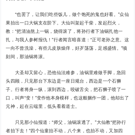
“也罢了，让我们吃些饭儿，做个饱死的鬼也好看。”众仙
果抬出一口大锅支在阶下。大仙叫架起干柴，发起烈火，
教：“把清油熬上一锅，烧得滚了，将孙行者下油锅扎他一
扎，与我人参树报仇！”行者闻言暗喜道：“正可老孙之意。这
一向不曾洗澡，有些儿皮肤燥痒，好歹荡荡，足感盛情。”顷
刻间，那油锅将滚。
大圣却又留心，恐他仙法难参，油锅里难做手脚，急回
头四顾，只见那台下东边是一座日规台，西边是一个石狮
子。行者将身一纵，滚到西边，咬破舌尖，把石狮子喷了一
口，叫声“变！”变作他本身模样，也这般捆作一团，他却出了
元神，起在云端里，低头看着道士。
只见那小仙报道：“师父，油锅滚透了。”大仙教“把孙行
者抬下去！”四个仙童抬不动，八个来，也抬不动，又加四