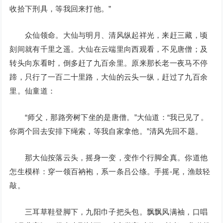
收拾下刑具，等我回来打他。”
众仙领命。大仙与明月、清风纵起祥光，来赶三藏，顷
刻间就有千里之遥。大仙在云端里向西观看，不见唐僧；及
转头向东看时，倒多赶了九百余里。原来那长老一夜马不停
蹄，只行了一百二十里路，大仙的云头一纵，赶过了九百余
里。仙童道：
“师父，那路旁树下坐的是唐僧。”大仙道：“我已见了。
你两个回去安排下绳索，等我自家拿他。”清风先回不题。
那大仙按落云头，摇身一变，变作个行脚全真。你道他
怎生模样：穿一领百衲袍，系一条吕公绦。手摇-尾，渔鼓轻
敲。
三耳草鞋登脚下，九阳巾子把头包。飘飘风满袖，口唱