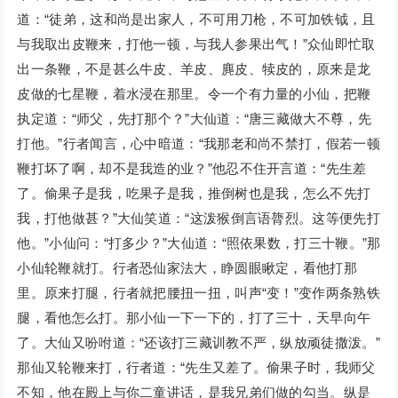
道：“徒弟，这和尚是出家人，不可用刀枪，不可加铁钺，且
与我取出皮鞭来，打他一顿，与我人参果出气！”众仙即忙取
出一条鞭，不是甚么牛皮、羊皮、麂皮、犊皮的，原来是龙
皮做的七星鞭，着水浸在那里。令一个有力量的小仙，把鞭
执定道：“师父，先打那个？”大仙道：“唐三藏做大不尊，先
打他。”行者闻言，心中暗道：“我那老和尚不禁打，假若一顿
鞭打坏了啊，却不是我造的业？”他忍不住开言道：“先生差
了。偷果子是我，吃果子是我，推倒树也是我，怎么不先打
我，打他做甚？”大仙笑道：“这泼猴倒言语膂烈。这等便先打
他。”小仙问：“打多少？”大仙道：“照依果数，打三十鞭。”那
小仙轮鞭就打。行者恐仙家法大，睁圆眼瞅定，看他打那
里。原来打腿，行者就把腰扭一扭，叫声“变！”变作两条熟铁
腿，看他怎么打。那小仙一下一下的，打了三十，天早向午
了。大仙又吩咐道：“还该打三藏训教不严，纵放顽徒撒泼。”
那仙又轮鞭来打，行者道：“先生又差了。偷果子时，我师父
不知，他在殿上与你二童讲话，是我兄弟们做的勾当。纵是