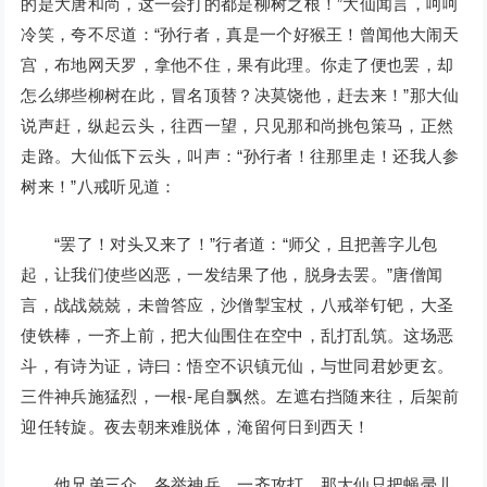
的是大唐和尚，这一会打的都是柳树之根！”大仙闻言，呵呵
冷笑，夸不尽道：“孙行者，真是一个好猴王！曾闻他大闹天
宫，布地网天罗，拿他不住，果有此理。你走了便也罢，却
怎么绑些柳树在此，冒名顶替？决莫饶他，赶去来！”那大仙
说声赶，纵起云头，往西一望，只见那和尚挑包策马，正然
走路。大仙低下云头，叫声：“孙行者！往那里走！还我人参
树来！”八戒听见道：
“罢了！对头又来了！”行者道：“师父，且把善字儿包
起，让我们使些凶恶，一发结果了他，脱身去罢。”唐僧闻
言，战战兢兢，未曾答应，沙僧掣宝杖，八戒举钉钯，大圣
使铁棒，一齐上前，把大仙围住在空中，乱打乱筑。这场恶
斗，有诗为证，诗曰：悟空不识镇元仙，与世同君妙更玄。
三件神兵施猛烈，一根-尾自飘然。左遮右挡随来往，后架前
迎任转旋。夜去朝来难脱体，淹留何日到西天！
他兄弟三众，各举神兵，一齐攻打，那大仙只把蝇帚儿