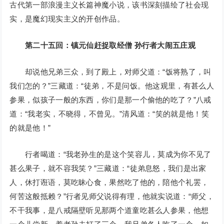
古代第一部浪漫主义长篇神魔小说，该书深刻描绘了社会现
实，是魔幻现实主义的开创作品。
第二十五回：镇元仙赶捉取经僧 孙行者大闹五庄观
却说他兄弟三众，到了殿上，对师父道：“饭将熟了，叫
我们怎的？”三藏道：“徒弟，不是问饭。他这观里，有甚么人
参果，似孩子一般的东西，你们是那一个偷他的吃了？”八戒
道：“我老实，不晓得，不曾见。”清风道：“笑的就是他！笑
的就是他！”
行者喝道：“我老孙生的是这个笑容儿，莫成为你不见了
甚么果子，就不容我笑？”三藏道：“徒弟息怒，我们是出家
人，休打诳语，莫吃昧心食，果然吃了他的，陪他个礼罢，
何苦这般抵赖？”行者见师父说得有理，他就实说道：“师父，
不干我事，是八戒隔壁听见那两个道童吃甚么人参果，他想