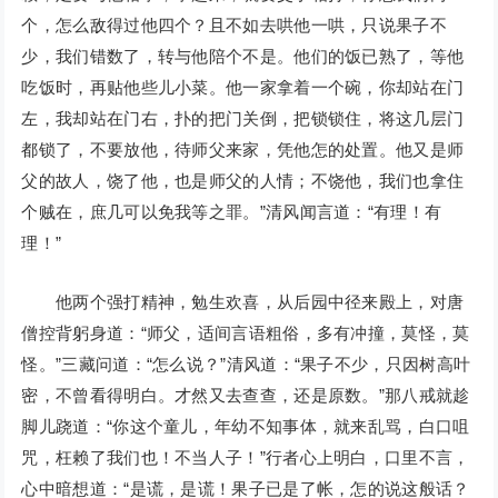
个，怎么敌得过他四个？且不如去哄他一哄，只说果子不
少，我们错数了，转与他陪个不是。他们的饭已熟了，等他
吃饭时，再贴他些儿小菜。他一家拿着一个碗，你却站在门
左，我却站在门右，扑的把门关倒，把锁锁住，将这几层门
都锁了，不要放他，待师父来家，凭他怎的处置。他又是师
父的故人，饶了他，也是师父的人情；不饶他，我们也拿住
个贼在，庶几可以免我等之罪。”清风闻言道：“有理！有
理！”
他两个强打精神，勉生欢喜，从后园中径来殿上，对唐
僧控背躬身道：“师父，适间言语粗俗，多有冲撞，莫怪，莫
怪。”三藏问道：“怎么说？”清风道：“果子不少，只因树高叶
密，不曾看得明白。才然又去查查，还是原数。”那八戒就趁
脚儿跷道：“你这个童儿，年幼不知事体，就来乱骂，白口咀
咒，枉赖了我们也！不当人子！”行者心上明白，口里不言，
心中暗想道：“是谎，是谎！果子已是了帐，怎的说这般话？