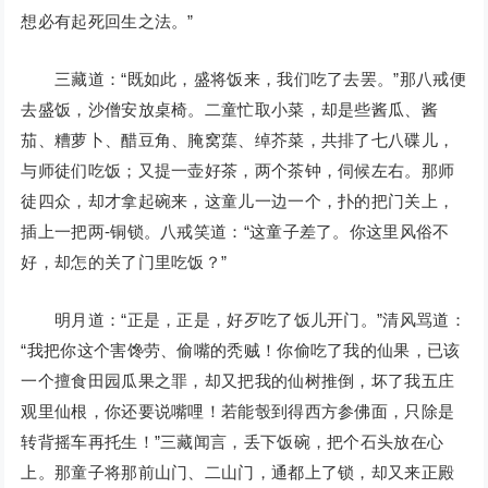
想必有起死回生之法。”
三藏道：“既如此，盛将饭来，我们吃了去罢。”那八戒便
去盛饭，沙僧安放桌椅。二童忙取小菜，却是些酱瓜、酱
茄、糟萝卜、醋豆角、腌窝蕖、绰芥菜，共排了七八碟儿，
与师徒们吃饭；又提一壶好茶，两个茶钟，伺候左右。那师
徒四众，却才拿起碗来，这童儿一边一个，扑的把门关上，
插上一把两-铜锁。八戒笑道：“这童子差了。你这里风俗不
好，却怎的关了门里吃饭？”
明月道：“正是，正是，好歹吃了饭儿开门。”清风骂道：
“我把你这个害馋劳、偷嘴的秃贼！你偷吃了我的仙果，已该
一个擅食田园瓜果之罪，却又把我的仙树推倒，坏了我五庄
观里仙根，你还要说嘴哩！若能彀到得西方参佛面，只除是
转背摇车再托生！”三藏闻言，丢下饭碗，把个石头放在心
上。那童子将那前山门、二山门，通都上了锁，却又来正殿