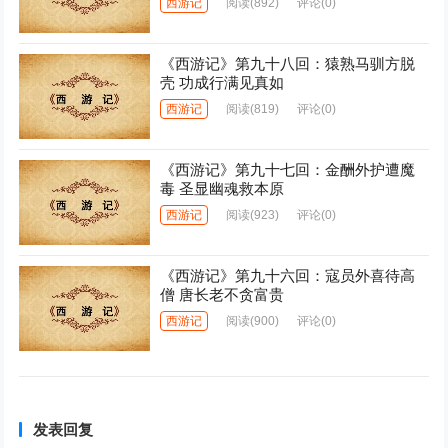
西游记
阅读
(892)
评论(0)
《西游记》第九十八回：猿熟马驯方脱
壳 功成行满见真如
西游记
阅读
(819)
评论(0)
《西游记》第九十七回：金酬外护遭魔
毒 圣显幽魂救本原
西游记
阅读
(923)
评论(0)
《西游记》第九十六回：寇员外喜待高
僧 唐长老不贪富贵
西游记
阅读
(900)
评论(0)
发表回复