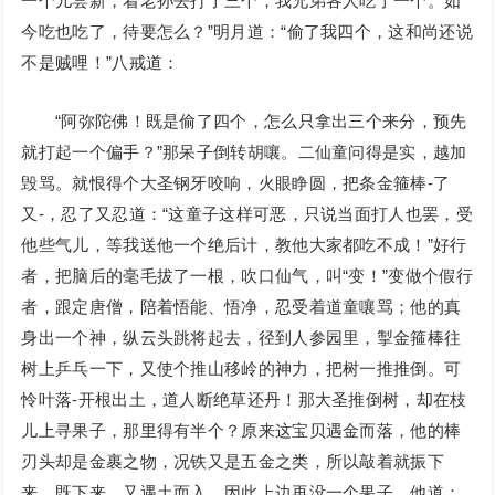
一个儿尝新，着老孙去打了三个，我兄弟各人吃了一个。如
今吃也吃了，待要怎么？”明月道：“偷了我四个，这和尚还说
不是贼哩！”八戒道：
“阿弥陀佛！既是偷了四个，怎么只拿出三个来分，预先
就打起一个偏手？”那呆子倒转胡嚷。二仙童问得是实，越加
毁骂。就恨得个大圣钢牙咬响，火眼睁圆，把条金箍棒-了
又-，忍了又忍道：“这童子这样可恶，只说当面打人也罢，受
他些气儿，等我送他一个绝后计，教他大家都吃不成！”好行
者，把脑后的毫毛拔了一根，吹口仙气，叫“变！”变做个假行
者，跟定唐僧，陪着悟能、悟净，忍受着道童嚷骂；他的真
身出一个神，纵云头跳将起去，径到人参园里，掣金箍棒往
树上乒乓一下，又使个推山移岭的神力，把树一推推倒。可
怜叶落-开根出土，道人断绝草还丹！那大圣推倒树，却在枝
儿上寻果子，那里得有半个？原来这宝贝遇金而落，他的棒
刃头却是金裹之物，况铁又是五金之类，所以敲着就振下
来，既下来，又遇土而入，因此上边再没一个果子。他道：