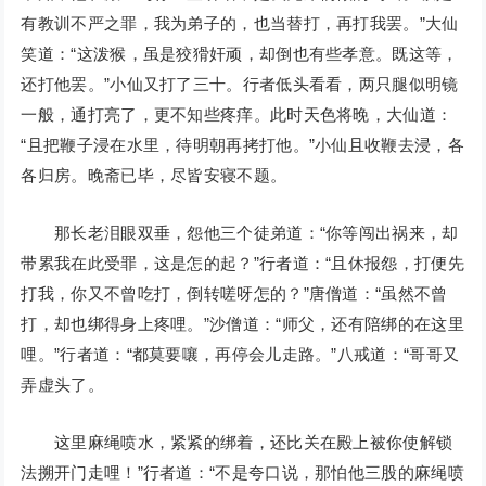
有教训不严之罪，我为弟子的，也当替打，再打我罢。”大仙
笑道：“这泼猴，虽是狡猾奸顽，却倒也有些孝意。既这等，
还打他罢。”小仙又打了三十。行者低头看看，两只腿似明镜
一般，通打亮了，更不知些疼痒。此时天色将晚，大仙道：
“且把鞭子浸在水里，待明朝再拷打他。”小仙且收鞭去浸，各
各归房。晚斋已毕，尽皆安寝不题。
那长老泪眼双垂，怨他三个徒弟道：“你等闯出祸来，却
带累我在此受罪，这是怎的起？”行者道：“且休报怨，打便先
打我，你又不曾吃打，倒转嗟呀怎的？”唐僧道：“虽然不曾
打，却也绑得身上疼哩。”沙僧道：“师父，还有陪绑的在这里
哩。”行者道：“都莫要嚷，再停会儿走路。”八戒道：“哥哥又
弄虚头了。
这里麻绳喷水，紧紧的绑着，还比关在殿上被你使解锁
法搠开门走哩！”行者道：“不是夸口说，那怕他三股的麻绳喷