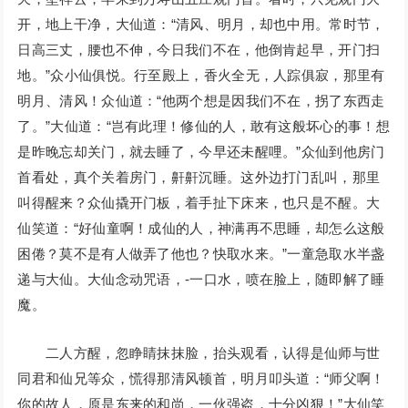
开，地上干净，大仙道：“清风、明月，却也中用。常时节，
日高三丈，腰也不伸，今日我们不在，他倒肯起早，开门扫
地。”众小仙俱悦。行至殿上，香火全无，人踪俱寂，那里有
明月、清风！众仙道：“他两个想是因我们不在，拐了东西走
了。”大仙道：“岂有此理！修仙的人，敢有这般坏心的事！想
是昨晚忘却关门，就去睡了，今早还未醒哩。”众仙到他房门
首看处，真个关着房门，鼾鼾沉睡。这外边打门乱叫，那里
叫得醒来？众仙撬开门板，着手扯下床来，也只是不醒。大
仙笑道：“好仙童啊！成仙的人，神满再不思睡，却怎么这般
困倦？莫不是有人做弄了他也？快取水来。”一童急取水半盏
递与大仙。大仙念动咒语，-一口水，喷在脸上，随即解了睡
魔。
二人方醒，忽睁睛抹抹脸，抬头观看，认得是仙师与世
同君和仙兄等众，慌得那清风顿首，明月叩头道：“师父啊！
你的故人，原是东来的和尚，一伙强盗，十分凶狠！”大仙笑