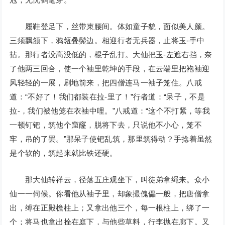
履鞋登足下，丝带束腰间。体如童子貌，面似美人颜。
三须飘颔下，鸦瓴叠鬓边。相迎行者无兵器，止将玉-手中
拈。那行者没高没低的，棍子乱打。大仙把玉-左遮右挡，奈
了他两三回合，使一个袖里乾坤的手段，在云端里把袍袖迎
风轻轻的一展，刷地前来，把四僧连马一袖子笼住。八戒
道：“不好了！我们都装在拉-里了！”行者道：“呆子，不是
拉-，我们被他笼在衣袖中哩。”八戒道：“这个不打紧，等我
一顿钉钯，筑他个窟窿，脱将下去，只说他不小心，笼不
牢，吊的了罢。”那呆子使钯乱筑，那里筑得动？手捻着虽然
是个软的，筑起来就比铁还硬。
那大仙转祥云，径落五庄观坐下，叫徒弟拿绳来。众小
仙一一伺候。你看他从袖子里，却象撮傀儡一般，把唐僧拿
出，缚在正殿檐柱上；又拿出他三个，每一根柱上，绑了一
个；将马也拿出拴在庭下，与他些草料，行李抛在廊下。又