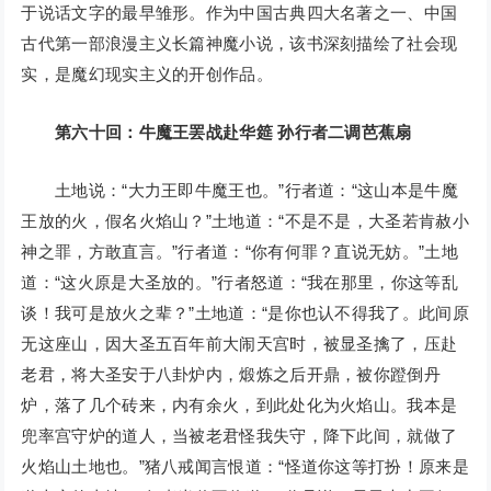
于说话文字的最早雏形。作为中国古典四大名著之一、中国
古代第一部浪漫主义长篇神魔小说，该书深刻描绘了社会现
实，是魔幻现实主义的开创作品。
第六十回：牛魔王罢战赴华筵 孙行者二调芭蕉扇
土地说：“大力王即牛魔王也。”行者道：“这山本是牛魔
王放的火，假名火焰山？”土地道：“不是不是，大圣若肯赦小
神之罪，方敢直言。”行者道：“你有何罪？直说无妨。”土地
道：“这火原是大圣放的。”行者怒道：“我在那里，你这等乱
谈！我可是放火之辈？”土地道：“是你也认不得我了。此间原
无这座山，因大圣五百年前大闹天宫时，被显圣擒了，压赴
老君，将大圣安于八卦炉内，煅炼之后开鼎，被你蹬倒丹
炉，落了几个砖来，内有余火，到此处化为火焰山。我本是
兜率宫守炉的道人，当被老君怪我失守，降下此间，就做了
火焰山土地也。”猪八戒闻言恨道：“怪道你这等打扮！原来是