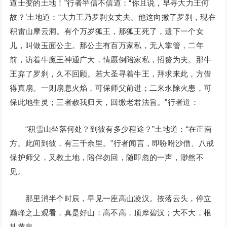
道士变的土地！”行者半信不信道：“你且说，早寻大力王何
故？’土地道：“大力王乃罗刹女丈夫。他这向撇了罗刹，现在
积雷山摩云洞。有个万岁狐王，那狐王死了，遗下一个女
儿，叫做玉面公主。那公主有百万家私，无人掌管，二年
前，访着牛魔王神通广大，情愿倒陪家私，招赘为夫。那牛
王弃了罗刹，久不回顾。若大圣寻着牛王，拜求来此，方借
得真扇。一则扇息火焰，可保师父前进；二来永除火患，可
保此地生灵；三者赦我归天，回缴老君法旨。”行者道：
“积雪山坐落何处？到彼有多少程途？”土地道：“在正南
方。此间到彼，有三千余里。”行者闻言，即吩咐沙僧、八戒
保护师父，又教土地，陪伴勿回，随即忽的一声，渺然不
见。
那里消半个时辰，早见一座高山凌汉。按落云头，停立
巅峰之上观看，真是好山：高不高，顶摩碧汉；大不大，根
扎黄泉。