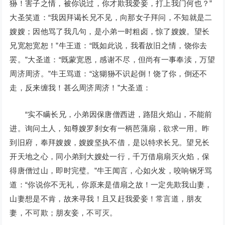
狲！害子之情，被你说过，你才欺我爱妾，打上我门何也？”
大圣笑道：“我因拜谒长兄不见，向那女子拜问，不知就是二
嫂嫂；因他骂了我几句，是小弟一时粗卤，惊了嫂嫂。望长
兄宽恕宽恕！”牛王道：“既如此说，我看故旧之情，饶你去
罢。”大圣道：“既蒙宽恩，感谢不尽，但尚有一事奉渎，万望
周济周济。”牛王骂道：“这猢狲不识起倒！饶了你，倒还不
走，反来缠我！甚么周济周济！”大圣道：
“实不瞒长兄，小弟因保唐僧西进，路阻火焰山，不能前
进。询问土人，知尊嫂罗刹女有一柄芭蒲扇，欲求一用。昨
到旧府，奉拜嫂嫂，嫂嫂坚执不借，是以特求长兄。望兄长
开天地之心，同小弟到大嫂处一行，千万借扇扇灭火焰，保
得唐僧过山，即时完璧。”牛王闻言，心如火发，咬响钢牙骂
道：“你说你不无礼，你原来是借扇之故！一定先欺我山妻，
山妻想是不肯，故来寻我！且又赶我爱妾！常言道，朋友
妻，不可欺；朋友妾，不可灭。