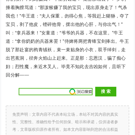
捶着胸膛骂道：“那泼猴赚了我的宝贝，现出原身走了！气杀
我也！”牛王道：“夫人保重，勿得心焦，等我赶上猢狲，夺了
宝贝，剥了他皮，铿碎他骨，摆出他的心肝，与你出气！”
叫：“拿兵器来！”女童道：“爷爷的兵器，不在这里。”牛王
道：“拿你奶奶的兵器来罢！”侍婢将两把青锋宝剑捧出。牛王
脱了那赴宴的鸦青绒袄，束一束贴身的小衣，双手绰剑，走
出芭蕉洞，径奔火焰山上赶来。正是那：忘恩汉，骗了痴心
妇；烈性魔，来近木叉人。毕竟不知此去吉凶如何，且听下
回分解——
免责声明：文章内容不代表本站立场，本站不对其内容的真实
性、完整性、准确性给予任何担保、暗示和承诺，仅供读者参
考，文章版权归原作者所有。如本文内容影响到您的合法权益