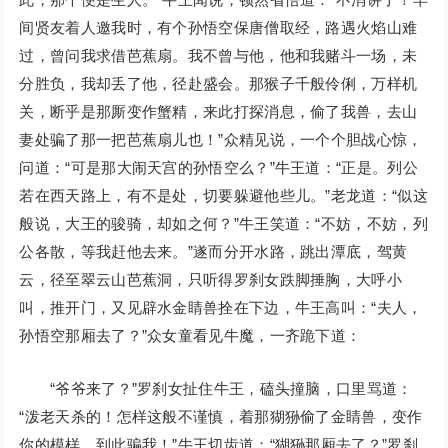
间贤友着人邀我时，有个孙悟空保唐僧取经，路遇火焰山难
过，曾问我求借芭蕉扇。我不曾与他，他和我赌斗一场，未
分胜负，我却丢了他，径赴盛会。那猴子千般伶俐，万样机
关，断乎是那厮变作蟹精，来此打探消息，偷了我兽，去山
妻处骗了那一把芭蕉扇儿也！”众精见说，一个个胆战心惊，
问道：“可是那大闹天宫的孙悟空么？”牛王道：“正是。列公
若在西天路上，有不是处，切要躲避他些儿。”老龙道：“似这
般说，大王的骏骑，却如之何？”牛王笑道：“不妨，不妨，列
公各散，等我赶他去来。”遂而分开水路，跳出潭底，驾黄
云，径至翠云山芭蕉洞，只听得罗刹女跌脚捶胸，大呼小
叫，推开门，又见辟水金睛兽拴在下边，牛王高叫：“夫人，
孙悟空那厢去了？”众女童看见牛魔，一齐跪下道：
“爷爷来了？”罗刹女扯住牛王，磕头撞脑，口里骂道：
“泼老天杀的！怎样这般不谨慎，着那猢狲偷了金睛兽，变作
你的模样，到此骗我！”牛王切齿道：“猢狲那厢去了？”罗刹