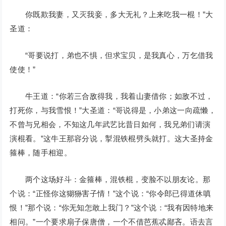
你既欺我妻，又灭我妾，多大无礼？上来吃我一棍！”大
圣道：
“哥要说打，弟也不惧，但求宝贝，是我真心，万乞借我
使使！”
牛王道：“你若三合敌得我，我着山妻借你；如敌不过，
打死你，与我雪恨！”大圣道：“哥说得是，小弟这一向疏懒，
不曾与兄相会，不知这几年武艺比昔日如何，我兄弟们请演
演棍看。”这牛王那容分说，掣混铁棍劈头就打。这大圣持金
箍棒，随手相迎。
两个这场好斗：金箍棒，混铁棍，变脸不以朋友论。那
个说：“正怪你这猢狲害子情！”这个说：“你令郎已得道休嗔
恨！”那个说：“你无知怎敢上我门？”这个说：“我有因特地来
相问。”一个要求扇子保唐僧，一个不借芭蕉忒鄙吝。语去言