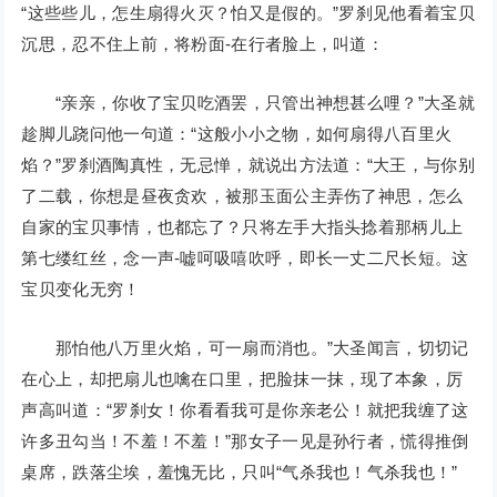
“这些些儿，怎生扇得火灭？怕又是假的。”罗刹见他看着宝贝
沉思，忍不住上前，将粉面-在行者脸上，叫道：
“亲亲，你收了宝贝吃酒罢，只管出神想甚么哩？”大圣就
趁脚儿跷问他一句道：“这般小小之物，如何扇得八百里火
焰？”罗刹酒陶真性，无忌惮，就说出方法道：“大王，与你别
了二载，你想是昼夜贪欢，被那玉面公主弄伤了神思，怎么
自家的宝贝事情，也都忘了？只将左手大指头捻着那柄儿上
第七缕红丝，念一声-嘘呵吸嘻吹呼，即长一丈二尺长短。这
宝贝变化无穷！
那怕他八万里火焰，可一扇而消也。”大圣闻言，切切记
在心上，却把扇儿也噙在口里，把脸抹一抹，现了本象，厉
声高叫道：“罗刹女！你看看我可是你亲老公！就把我缠了这
许多丑勾当！不羞！不羞！”那女子一见是孙行者，慌得推倒
桌席，跌落尘埃，羞愧无比，只叫“气杀我也！气杀我也！”