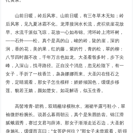
山前日暖，岭后风寒。山前日暖，有三冬草木无知；岭
后风寒，见九夏冰霜不化。龙潭接涧水长流，虎袕依崖花放
早。水流千派似飞琼，花放一心如布锦。湾环岭上湾环树，
——石外——松。真个是高的山，峻的岭，陡的崖，深的
涧，香的花，美的果，红的藤，紫的竹，青的松，翠的柳：
八节四时颜不改，千年万古色如龙。大圣看彀多时，步下尖
峰，入深山，找寻路径。正自没个消息，忽见松陰下，有一
女子，手折了一枝香兰，袅袅娜娜而来。大圣闪在怪石之
旁，定睛观看，那女子怎生模样：娇娇倾国色，缓缓步移
莲。貌若王嫱，颜如楚女。如花解语，似玉生香。
高髻堆青-碧鸦，双睛蘸绿横秋水。湘裙半露弓鞋小，翠
袖微舒粉腕长。说甚么暮雨朝云，真个是朱唇皓齿。锦江滑
腻蛾眉秀，赛过文君与薛涛。那女子渐渐走近石边，大圣躬
身施礼，缓缓而言曰：“女菩萨何往？”那女子未曾观看，听得