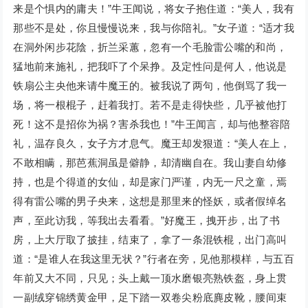
来是个惧内的庸夫！”牛王闻说，将女子抱住道：“美人，我有
那些不是处，你且慢慢说来，我与你陪礼。”女子道：“适才我
在洞外闲步花陰，折兰采蕙，忽有一个毛脸雷公嘴的和尚，
猛地前来施礼，把我吓了个呆挣。及定性问是何人，他说是
铁扇公主央他来请牛魔王的。被我说了两句，他倒骂了我一
场，将一根棍子，赶着我打。若不是走得快些，几乎被他打
死！这不是招你为祸？害杀我也！”牛王闻言，却与他整容陪
礼，温存良久，女子方才息气。魔王却发狠道：“美人在上，
不敢相瞒，那芭蕉洞虽是僻静，却清幽自在。我山妻自幼修
持，也是个得道的女仙，却是家门严谨，内无一尺之童，焉
得有雷公嘴的男子央来，这想是那里来的怪妖，或者假绰名
声，至此访我，等我出去看看。”好魔王，拽开步，出了书
房，上大厅取了披挂，结束了，拿了一条混铁棍，出门高叫
道：“是谁人在我这里无状？”行者在旁，见他那模样，与五百
年前又大不同，只见；头上戴一顶水磨银亮熟铁盔，身上贯
一副绒穿锦绣黄金甲，足下踏一双卷尖粉底麂皮靴，腰间束