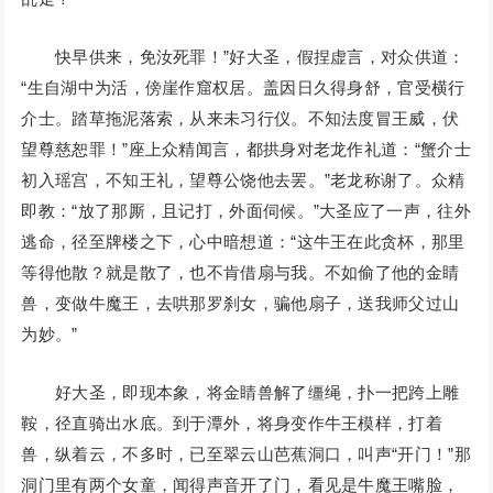
快早供来，免汝死罪！”好大圣，假捏虚言，对众供道：
“生自湖中为活，傍崖作窟权居。盖因日久得身舒，官受横行
介士。踏草拖泥落索，从来未习行仪。不知法度冒王威，伏
望尊慈恕罪！”座上众精闻言，都拱身对老龙作礼道：“蟹介士
初入瑶宫，不知王礼，望尊公饶他去罢。”老龙称谢了。众精
即教：“放了那厮，且记打，外面伺候。”大圣应了一声，往外
逃命，径至牌楼之下，心中暗想道：“这牛王在此贪杯，那里
等得他散？就是散了，也不肯借扇与我。不如偷了他的金睛
兽，变做牛魔王，去哄那罗刹女，骗他扇子，送我师父过山
为妙。”
好大圣，即现本象，将金睛兽解了缰绳，扑一把跨上雕
鞍，径直骑出水底。到于潭外，将身变作牛王模样，打着
兽，纵着云，不多时，已至翠云山芭蕉洞口，叫声“开门！”那
洞门里有两个女童，闻得声音开了门，看见是牛魔王嘴脸，