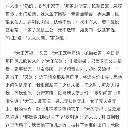
即入报：“奶奶，爷爷来家了。”那罗刹听言，忙整云鬟，急移
莲步，出门迎接。这大圣下雕鞍，牵进金睛兽；弄大胆，诓
骗女佳人。罗刹女肉眼，认他不出，即携手而入。着丫鬟设
座看茶，一家子见是主公，无不敬谨。须臾间，叙及寒温。
“牛王”道：“夫人久阔。”罗刹道：
“大王万福。”又云：“大王宠幸新婚，抛撇奴家，今日是
那阵风儿吹你来的？’大圣笑道：“非敢抛撇，只因玉面公主招
后，家事繁冗，朋友多顾，是以稽留在外，却也又治得一个
家当了。”又道：“近闻悟空那厮保唐僧，将近火焰山界，恐他
来问你借扇子。我恨那厮害子之仇未报，但来时，可差人报
我，等我拿他，分尸万段，以雪我夫妻之恨。”罗刹闻言，滴
泪告道：“大王，常言说，男儿无妇财无主，女子无夫身无
主。我的性命，险些儿不着这猢狲害了！”大圣听得，故意发
怒骂道：“那泼猴几时过去了？”罗刹道：“还未去，昨日到我
这里借扇子，我因他害孩儿之故，披挂了轮宝剑出门，就砍