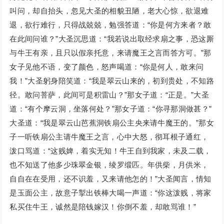
叫问，却自抬头，忽见大圣的相貌丑陋，老大心惊，欲退难
退，欲行难行，只得战兢兢，勉强答道：“你是何方来者？敢
在此间问谁？”大圣沉思道：“我若说出取经求扇之事，恐这厮
与牛王有亲，且只以假亲托意，来请魔王之言而答方可。”那
女子见他不语，变了颜色，怒声喝道：“你是何人，敢来问
我！”大圣躬身陪笑道：“我是翠云山来的，初到贵处，不知路
径。敢问菩萨，此间可是积雷山？”那女子道：“正是。”大圣
道：“有个摩云洞，坐落何处？”那女子道：“你寻那洞做甚？”
大圣道：“我是翠云山芭蕉洞铁扇公主央来请牛魔王的。”那女
子一听铁扇公主请牛魔王之言，心中大怒，彻耳根子通红，
泼口骂道：“这贱婢，着实无知！牛王自到我家，未及二载，
也不知送了他多少珠翠金银，绫罗缎匹。年供柴，月供米，
自自在在受用，还不识羞，又来请他怎的！”大圣闻言，情知
是玉面公主，故意子掣出铁棒大喝一声道：“你这泼贱，将家
私买住牛王，诚然是陪钱嫁汉！你倒不羞，却敢骂谁！”