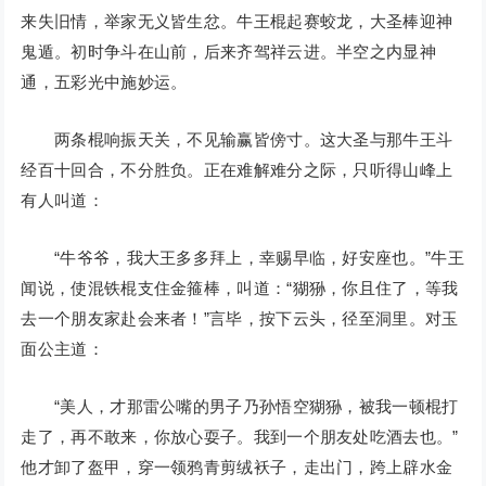
来失旧情，举家无义皆生忿。牛王棍起赛蛟龙，大圣棒迎神
鬼遁。初时争斗在山前，后来齐驾祥云进。半空之内显神
通，五彩光中施妙运。
两条棍响振天关，不见输赢皆傍寸。这大圣与那牛王斗
经百十回合，不分胜负。正在难解难分之际，只听得山峰上
有人叫道：
“牛爷爷，我大王多多拜上，幸赐早临，好安座也。”牛王
闻说，使混铁棍支住金箍棒，叫道：“猢狲，你且住了，等我
去一个朋友家赴会来者！”言毕，按下云头，径至洞里。对玉
面公主道：
“美人，才那雷公嘴的男子乃孙悟空猢狲，被我一顿棍打
走了，再不敢来，你放心耍子。我到一个朋友处吃酒去也。”
他才卸了盔甲，穿一领鸦青剪绒袄子，走出门，跨上辟水金