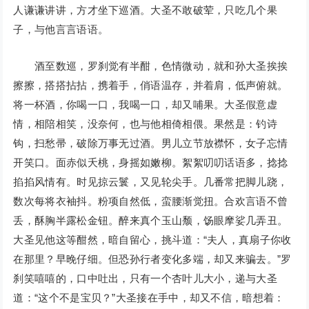
人谦谦讲讲，方才坐下巡酒。大圣不敢破荤，只吃几个果
子，与他言言语语。
酒至数巡，罗刹觉有半酣，色情微动，就和孙大圣挨挨
擦擦，搭搭拈拈，携着手，俏语温存，并着肩，低声俯就。
将一杯酒，你喝一口，我喝一口，却又哺果。大圣假意虚
情，相陪相笑，没奈何，也与他相倚相偎。果然是：钓诗
钩，扫愁帚，破除万事无过酒。男儿立节放襟怀，女子忘情
开笑口。面赤似夭桃，身摇如嫩柳。絮絮叨叨话语多，捻捻
掐掐风情有。时见掠云鬟，又见轮尖手。几番常把脚儿跷，
数次每将衣袖抖。粉项自然低，蛮腰渐觉扭。合欢言语不曾
丢，酥胸半露松金钮。醉来真个玉山颓，饧眼摩娑几弄丑。
大圣见他这等酣然，暗自留心，挑斗道：“夫人，真扇子你收
在那里？早晚仔细。但恐孙行者变化多端，却又来骗去。”罗
刹笑嘻嘻的，口中吐出，只有一个杏叶儿大小，递与大圣
道：“这个不是宝贝？”大圣接在手中，却又不信，暗想着：