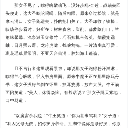
那女子见了，唬得魄散魂飞，没好步乱-金莲，战兢兢回
头便走，这大圣吆吆喝喝，随后相跟。原来穿过松陰，就是
摩云洞口，女子跑进去，扑的把门关了。大圣却收了铁棒，
咳咳停步看时，好所在：树林森密，崖削。薜萝陰冉冉，兰
蕙味馨馨。流泉漱玉穿修竹，巧石知机带落英。烟霞笼远
岫，日月照云屏。龙吟虎啸，鹤唳莺鸣。一片清幽真可爱，
琪花瑶草景常明。不亚天台仙洞，胜如海上蓬瀛。
且不言行者这里观看景致，却说那女子跑得粉汗淋淋，
唬得兰心吸吸，径入书房里面。原来牛魔王正在那里静玩丹
书，这女子没好气倒在怀里，抓耳挠腮，放声大哭。牛王满
面陪笑道：“美人，休得烦恼。有甚话说？”那女子跳天索地，
口中骂道：
“泼魔害杀我也！”牛王笑道：“你为甚事骂我？”女子道：
“我因父母无依，招你护身养命。江湖中说你是条好汉，你原