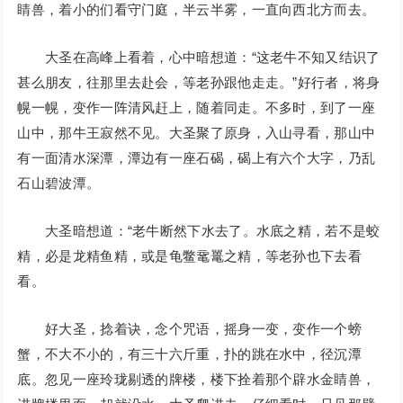
睛兽，着小的们看守门庭，半云半雾，一直向西北方而去。
大圣在高峰上看着，心中暗想道：“这老牛不知又结识了
甚么朋友，往那里去赴会，等老孙跟他走走。”好行者，将身
幌一幌，变作一阵清风赶上，随着同走。不多时，到了一座
山中，那牛王寂然不见。大圣聚了原身，入山寻看，那山中
有一面清水深潭，潭边有一座石碣，碣上有六个大字，乃乱
石山碧波潭。
大圣暗想道：“老牛断然下水去了。水底之精，若不是蛟
精，必是龙精鱼精，或是龟鳖鼋鼍之精，等老孙也下去看
看。
好大圣，捻着诀，念个咒语，摇身一变，变作一个螃
蟹，不大不小的，有三十六斤重，扑的跳在水中，径沉潭
底。忽见一座玲珑剔透的牌楼，楼下拴着那个辟水金睛兽，