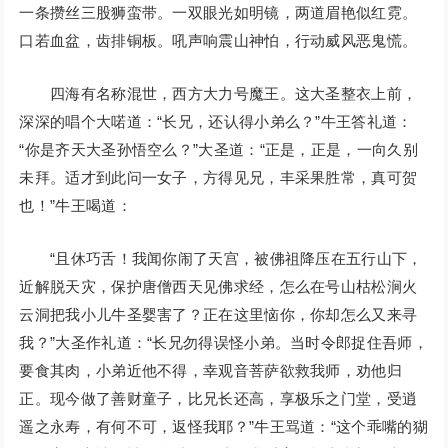
一条攒丝三股狮蛮带。一双眼光如明镜，两道眉艳似红霓。
口若血盆，齿排铜板。吼声响震山神怕，行动威风恶鬼慌。
四海有名称混世，西方大力号魔王。这大圣整衣上前，
深深的唱个大喏道：“长兄，还认得小弟么？”牛王答礼道：
“你是齐天大圣孙悟空么？”大圣道：“正是，正是，一向久别
未拜。适才到此问一女子，方得见兄，丰采果胜常，真可贺
也！”牛王喝道：
“且休巧舌！我闻你闹了天宫，被佛祖降压在五行山下，
近解脱天灾，保护唐僧西天见佛求经，怎么在号山枯松涧火
云洞把我小儿牛圣婴害了？正在这里恼你，你却怎么又来寻
我？”大圣作礼道：“长兄勿得误怪小弟。当时令郎捉住吾师，
要食其肉，小弟近他不得，幸观音菩萨欲救我师，劝他归
正。现今做了善财童子，比兄长还高，享极乐之门堂，受逍
遥之永寿，有何不可，返怪我耶？”牛王骂道：“这个乖嘴的猢