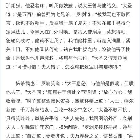
那猢狲。他忍着疼，叫我做嫂嫂，说大王曾与他结义。”大圣
道：“是五百年前曾拜为七兄弟。”罗刹道：“被我骂也不敢回
言，砍也不敢动手，后被我一扇子扇去；不知在那里寻得个
定风法儿，今早又在门外叫唤。是我又使扇扇，莫想得动。
急轮剑砍时，他就不让我了。我怕他棒重，就走入洞里，紧
关上门。不知他又从何处，钻在我肚腹之内，险被他害了性
命！是我叫他几声叔叔，将扇与他去也。”大圣又假意捶胸
道：“可惜可惜！夫人错了，怎么就把这宝贝与那猢狲？
恼杀我也！”罗刹笑道：“大王息怒。与他的是假扇，但哄
他去了。”大圣问：“真扇在于何处？”罗刹道：“放心放心！我
收着哩。”叫丫鬟整酒接风贺喜，遂擎杯奉上道：“大王，燕尔
新婚，千万莫忘结发，且吃一杯乡中之水。”大圣不敢不接，
只得笑吟吟，举觞在手道：“夫人先饱，我因图治外产，久别
夫人，早晚蒙护守家门，权为酬谢。”罗刹复接杯斟起，递与
大王道：“自古道，妻者齐也，夫乃养身之父，讲甚么谢。”两