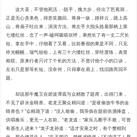
这大圣，不管他死活，-脱手，拽大步，径出了芭蕉洞，
正是无心贪美色，得意笑颜回。将身一纵，踏祥云，跳上高
山，将扇子吐出来，演演方法。将左手大指头捻着那柄上第
七缕红丝，念了一声-嘘呵吸嘻吹呼，果然长了有一丈二尺长
短。拿在手中，仔细看了又看，比前番假的果是不同，只见
祥光幌幌，瑞气纷纷，上有三十六缕红丝，穿经度络，表里
相联。原来行者只讨了个长的方法，不曾讨他个小的口诀，
左右只是那等长短。没奈何，只得搴在肩上，找旧路而回不
题。
却说那牛魔王在碧波潭底与众精散了筵席，出得门来，
不见了辟水金睛兽。老龙王聚众精问道：“是谁偷放牛爷的金
睛兽也？”众精跪下道：“没人敢偷，我等俱在筵前供酒捧盘，
供唱奏乐，更无一人在前。”老龙道：“家乐儿断乎不敢，可曾
有甚生人进来？”龙子龙孙道：“适才安座之时，有个蟹精到
此，那个便是生人。”牛王闻说，顿然省悟道：“不消讲了！早