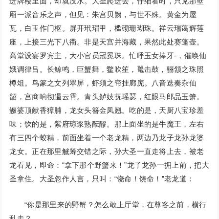
进牌楼里面，却就没水。大圣爬进去，仔细看时，只见那壁
厢一派音乐之声，但见：朱宫贝阙，与世不殊。黄金为屋
瓦，白玉作门枢。屏开玳瑁甲，槛砌珊瑚珠。祥云瑞蔼辉莲
座，上接三光下八衢。非是天宫并海藏，果然此处赛蓬壶。
高堂设宴罗宾主，大小官员冠冕珠。忙呼玉女捧牙-，催唤仙
娥调律吕。长鲸鸣，巨蟹舞，鳖吹笙，鼍击鼓，骊颔之珠照
樽俎。鸟篆之文列翠屏，虾须之帘挂廊庑。八音迭奏杂仙
韶，宫商响彻遏云霄。青头鲈妓抚瑶瑟，红眼马郎品玉箫。
鳜婆顶献香獐脯，龙女头簪金凤翘。吃的是，天厨八宝珍羞
味；饮的是，紫府琼浆熟酝醪。那上面坐的是牛魔王，左右
有三四个蛟精，前面坐着一个老龙精，两边乃龙子龙孙龙婆
龙女。正在那里觥筹交错之际，孙大圣一直走将上去，被老
龙看见，即命：“拿下那个野蟹来！”龙子龙孙一拥上前，把大
圣拿住。大圣忽作人言，只叫：“饶命！饶命！”老龙道：
“你是那里来的野蟹？怎么敢上厅堂，在尊客之前，横行
乱走？