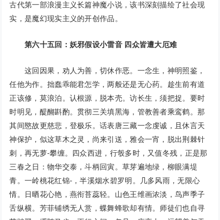
古代第一部浪漫主义长篇神魔小说，该书深刻描绘了社会现
实，是魔幻现实主义的开创作品。
第六十五回：妖邪假设小雷音 四众皆遭大厄难
这回因果，劝人为善，切休作恶。一念生，神明照鉴，
任他为作。拙蠢乖能君怎学，两般还是无心药。趁生前有道
正该修，莫浪泊。认根源，脱本壳。访长生，须把捉。要时
时明见，醍醐斟酌。贯彻三关填黑海，管教善者乘鸾鹤。那
其间愍故更慈悲，登极乐。话表唐三藏一念虔诚，且休言天
神保护，似这草木之灵，尚来引送，雅会一宵，脱出荆棘针
刺，再无萝-攀缠。四众西进，行彀多时，又值冬残，正是那
三春之日：物华交泰，斗柄回寅。草芽遍地绿，柳眼满堤
青。一岭桃花红锦-，半溪烟水碧罗明。几多风雨，无限心
情。日晒花心艳，燕衔苔蕊轻。山色王维画浓淡，鸟声季子
舌纵横。芳菲铺绣无人赏，蝶舞蜂歌却有情。师徒们也自寻