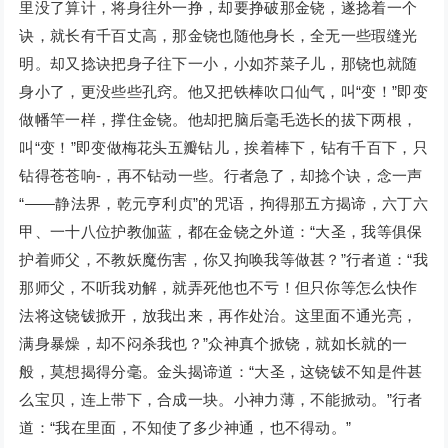
里没了算计，将身往外一挣，却要挣破那金铙，遂捻着一个
诀，就长有千百丈高，那金铙也随他身长，全无一些瑕缝光
明。却又捻诀把身子往下一小，小如芥菜子儿，那铙也就随
身小了，更没些些孔窍。他又把铁棒吹口仙气，叫“变！”即变
做幡竿一样，撑住金铙。他却把脑后毫毛选长的拔下两根，
叫“变！”即变做梅花头五瓣钻儿，挨着棒下，钻有千百下，只
钻得苍苍响-，再不钻动一些。行者急了，却捻个诀，念一声
“——静法界，乾元亨利贞”的咒语，拘得那五方揭谛，六丁六
甲、一十八位护教伽蓝，都在金铙之外道：“大圣，我等俱保
护着师父，不教妖魔伤害，你又拘唤我等做甚？”行者道：“我
那师父，不听我劝解，就弄死他也不亏！但只你等怎么快作
法将这铙钹掀开，放我出来，再作处治。这里面不通光亮，
满身暴燥，却不闷杀我也？”众神真个掀铙，就如长就的一
般，莫想揭得分毫。金头揭谛道：“大圣，这铙钹不知是件甚
么宝贝，连上带下，合成一块。小神力薄，不能掀动。”行者
道：“我在里面，不知使了多少神通，也不得动。”