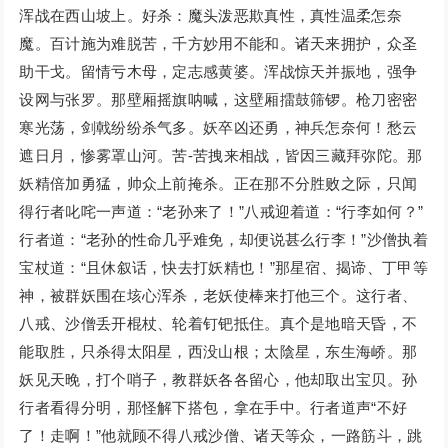
浑战在西山坡上。好杀：魔头泼恶欺真性，真性温柔怎奈
魔。百计施为难脱苦，千方妙用不能和。诸天来拥护，众圣
助干戈。留情亏木母，定志感黄婆。浑战惊天并振地，强争
设网与张罗。那壁厢摇旗呐喊，这壁厢擂鼓筛锣。枪刀密密
寒光荡，剑戟纷纷杀气多。妖卒凶还勇，神兵怎奈何！愁云
遮日月，惨雾罩山河。苦-苦拽来相战，皆因三藏拜弥陀。那
妖精倍加勇猛，帅众上前掩杀。正在那不分胜败之际，只闻
得行者叱咤一声道：“老孙来了！”八戒迎着道：“行李如何？”
行者道：“老孙的性命几乎难免，却便说甚么行李！”沙僧执着
宝杖道：“且休叙话，快去打妖精也！”那星宿、揭谛、丁甲等
神，被群妖围在垓心浑杀，老妖使棒来打他三个。这行者、
八戒、沙僧丢开棍杖、轮着钉钯抵住。真个是地暗天昏，不
能取胜，只杀得太阳星，西没山根；太陰星，东生海峤。那
妖见天晚，打个哨子，教群妖各各留心，他却取出宝贝。孙
行者看得分明，那怪解下搭包，拿在手中。行者道声“不好
了！走啊！”他就顾不得八戒沙僧、诸天等众，一路筋斗，跳