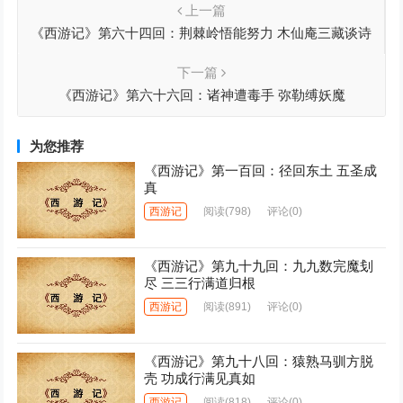
上一篇
《西游记》第六十四回：荆棘岭悟能努力 木仙庵三藏谈诗
下一篇
《西游记》第六十六回：诸神遭毒手 弥勒缚妖魔
为您推荐
《西游记》第一百回：径回东土 五圣成
真
西游记
阅读
(798)
评论(0)
《西游记》第九十九回：九九数完魔刬
尽 三三行满道归根
西游记
阅读
(891)
评论(0)
《西游记》第九十八回：猿熟马驯方脱
壳 功成行满见真如
西游记
阅读
(818)
评论(0)