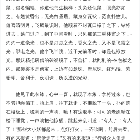
鼠，俗名蝙蝠。你道他怎生模样：头尖还似鼠，眼亮亦如
之。有翅黄昏出，无光白昼居。藏身穿瓦袕，觅食扑蚊儿。
偏喜晴明月，飞腾最识时。他顺着不封瓦口椽子之下，钻将
进去，越门过户，到了中间看时，只见那第三重楼窗之下，-
灼灼一道毫光，也不是灯烛之光，香火之光，又不是飞霞之
光，掣电之光。他半飞半跳，近于光前看时，却是包袱放
光。那妖精把唐僧的袈裟脱了，不曾折，就乱乱的-在包袱之
内。那袈裟本是佛宝，上边有如意珠、摩尼珠、红玛瑙、紫
珊瑚、舍利子、夜明珠，所以透的光彩。
他见了此衣钵，心中一喜，就现了本象，拿将过来，也
不管担绳偏正，抬上肩，往下就走，不期脱了一头，扑的落
在楼板上，唿喇的一声响。噫！有这般事：可可的老妖精在
楼下睡觉，一声响把他惊醒，跳起来乱叫道：“有人了！有人
了！”那些大小妖都起来，点灯打火，一齐吆喝，前后去看。
有的来报道：“唐僧走了！”又有的来报道：“行者众人俱走