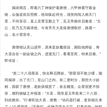
揭谛闻言，即着六丁神保护着唐僧，六甲神看守着金
铙，众伽蓝前后照察，他却纵起祥光，须臾间闯入南天门
里，不待宣召，直上灵霄宝殿之下，见玉帝俯伏启奏道：“主
公，臣乃五方揭谛使。今有齐天大圣保唐僧取经，路遇一
山，名小雷音寺。
唐僧错认灵山进拜，原来是妖魔假设，困陷他师徒，将
大圣合在一副金铙之内，进退无门，看看至死，特来启奏。”
即传旨：
“差二十八宿星辰，快去释厄降妖。”那星宿不敢少缓，随
同揭谛，出了天门，至山门之内。有二更时分，那些大小妖
精，因获了唐僧，老妖俱犒赏了，各去睡觉。众星宿更不惊
张，都到铙钹之外报道：“大圣，我等是玉帝差来二十八宿，
到此救你。”行者听说大喜，便教：“动兵器打破，老孙就出来
了！”众星宿道：“不敢打，此物乃浑金之宝，打着必响；响时