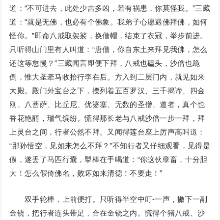
道：“不可进去，此处少吉多凶，若有祸患，你莫怪我。”三藏
道：“就是无佛，也必有个佛象。我弟子心愿遇佛拜佛，如何
怪你。”即命八戒取袈裟，换僧帽，结束了衣冠，举步前进。
只听得山门里有人叫道：“唐僧，你自东土来拜见我佛，怎么
还这等怠慢？”三藏闻言即便下拜，八戒也磕头，沙僧也跪
倒，惟大圣牵马收拾行李在后。方入到二层门内，就见如来
大殿。殿门外宝台之下，摆列着五百罗汉、三千揭谛、四金
刚、八菩萨、比丘尼、优婆塞、无数的圣僧、道者，真个也
香花艳丽，瑞气缤纷。慌得那长老与八戒沙僧一步一拜，拜
上灵台之间，行者公然不拜。又闻得莲台座上厉声高叫道：
“那孙悟空，见如来怎么不拜？”不知行者又仔细观看，见得是
假，遂丢了马匹行囊，掣棒在手喝道：“你这伙孽畜，十分胆
大！怎么假倚佛名，败坏如来清德！不要走！”
双手轮棒，上前便打。只听得半空中叮-一声，撇下一副
金铙，把行者连头带足，合在金铙之内。慌得个猪八戒、沙