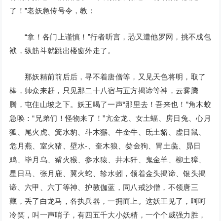
了！”老妖急传号令，教：
“拿！各门上谨慎！”行者听言，恐又遭他罗网，挑不成包
袱，纵筋斗就跳出楼窗外走了。
那妖精前前后后，寻不着唐僧等，又见天色将明，取了
棒，帅众来赶，只见那二十八宿与五方揭谛等神，云雾腾
腾，屯住山坡之下。妖王喝了一声“那里去！吾来也！”角木蛟
急唤：“兄弟们！怪物来了！”亢金龙、女土蝠、房日兔、心月
狐、尾火虎、箕水豹、斗木獬、牛金牛、氐土貉、虚日鼠、
危月燕、室火猪、壁水-、奎木狼、娄金狗、胃土彘、昴日
鸡、毕月乌、觜火猴、参水猿、井木犴、鬼金羊、柳土獐、
星日马、张月鹿、翼火蛇、轸水蚓，领着金头揭谛、银头揭
谛、六甲、六丁等神、护教伽蓝，同八戒沙僧，不领唐三
藏，丢了白龙马，各执兵器，一拥而上。这妖王见了，呵呵
冷笑，叫一声哨子，有四五千大小妖精，一个个威强力胜，