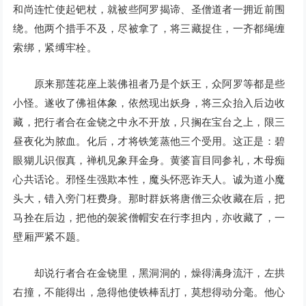
和尚连忙使起钯杖，就被些阿罗揭谛、圣僧道者一拥近前围
绕。他两个措手不及，尽被拿了，将三藏捉住，一齐都绳缠
索绑，紧缚牢栓。
原来那莲花座上装佛祖者乃是个妖王，众阿罗等都是些
小怪。遂收了佛祖体象，依然现出妖身，将三众抬入后边收
藏，把行者合在金铙之中永不开放，只搁在宝台之上，限三
昼夜化为脓血。化后，才将铁笼蒸他三个受用。这正是：碧
眼猢儿识假真，禅机见象拜金身。黄婆盲目同参礼，木母痴
心共话论。邪怪生强欺本性，魔头怀恶诈天人。诚为道小魔
头大，错入旁门枉费身。那时群妖将唐僧三众收藏在后，把
马拴在后边，把他的袈裟僧帽安在行李担内，亦收藏了，一
壁厢严紧不题。
却说行者合在金铙里，黑洞洞的，燥得满身流汗，左拱
右撞，不能得出，急得他使铁棒乱打，莫想得动分毫。他心