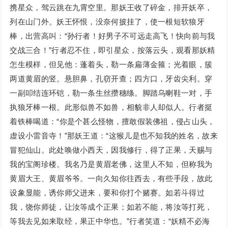
携星众，驾云跳在九霄空里。那妖王收了碎金，排开妖卒，
列在山门外。妖王怀恨，没奈何披挂了，使一根短软狼牙
棒，出营高叫：“孙行者！好男子不可远走高飞！快向前与我
交战三合！”行者忍不住，即引星众，按落云头，观看那妖精
怎生模样，但见他：蓬着头，勒一条扁薄金箍；光着眼，簇
两道黄眉的竖。悬胆鼻，孔窃开查；四方口，牙齿尖利。穿
一副叩结连环铠，勒一条生丝攒穗绦。脚踏乌喇鞋一对，手
执狼牙棒一根。此形似兽不如兽，相貌非人却似人。行者挺
着铁棒喝道：“你是个甚么怪物，擅敢假装佛祖，侵占山头，
虚设小雷音寺！”那妖王道：“这猴儿是也不知我的姓名，故来
冒犯仙山。此处唤做小西天，因我修行，得了正果，天赐与
我的宝阁珍楼。我名乃是黄眉老佛，这里人不知，但称我为
黄眉大王、黄眉爷爷。一向久知你往西去，有些手段，故此
设象显能，诱你师父进来，要和你打个赌赛。如若斗得过
我，饶你师徒，让汝等成个正果；如若不能，将汝等打死，
等我去见如来取经，果正中华也。”行者笑道：“妖精不必海