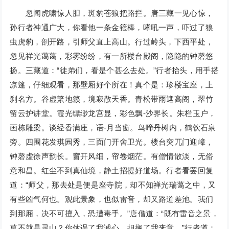
忽闻虎啸惊人胆，斑豹苍狼把路拦。唐三藏一见心惊，
孙行者神通广大，你看他一条金箍棒，哮吼一声，吓过了狼
虫虎豹，剖开路，引师父直上高山。行过岭头，下西平处，
忽见祥光蔼蔼，彩雾纷纷，有一所楼台殿阁，隐隐的钟磬悠
扬。三藏道：“徒弟们，看是个甚么去处。”行者抬头，用手搭
凉篷，仔细观看，那壁厢好个所在！真个是：珍楼宝座，上
刹名方。谷虚繁地籁，境寂散天香。青松带雨遮高阁，翠竹
留云护讲堂。霞光缥缈龙宫显，彩色飘-沙界长。朱栏玉户，
画栋雕梁。谈经香满座，语-月当窗。鸟啼丹树内，鹤饮石泉
旁。四围花发琪园秀，三面门开舍卫光。楼台突兀门迎嶂，
钟磬虚徐声韵长。窗开风细，帘卷烟茫。有僧情散淡，无俗
意和昌。红尘不到真仙境，静土招提好道场。行者看罢回复
道：“师父，那去处是便是座寺院，却不知禅光瑞蔼之中，又
有些凶气何也。观此景象，也似雷音，却又路道差池。我们
到那厢，决不可擅入，恐遭毒手。”唐僧道：“既有雷音之景，
莫不就是灵山？你休误了我诚心，担搁了我来意。”行者道：