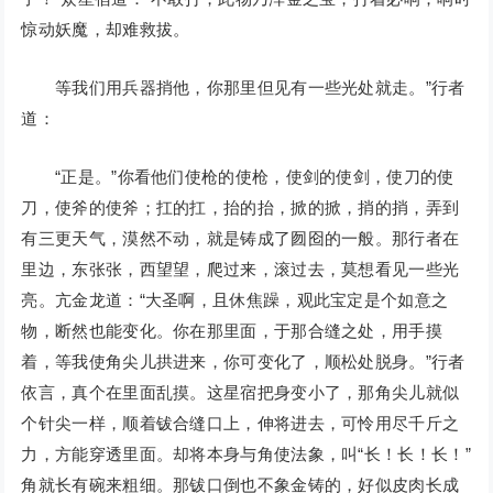
惊动妖魔，却难救拔。
等我们用兵器捎他，你那里但见有一些光处就走。”行者
道：
“正是。”你看他们使枪的使枪，使剑的使剑，使刀的使
刀，使斧的使斧；扛的扛，抬的抬，掀的掀，捎的捎，弄到
有三更天气，漠然不动，就是铸成了囫囵的一般。那行者在
里边，东张张，西望望，爬过来，滚过去，莫想看见一些光
亮。亢金龙道：“大圣啊，且休焦躁，观此宝定是个如意之
物，断然也能变化。你在那里面，于那合缝之处，用手摸
着，等我使角尖儿拱进来，你可变化了，顺松处脱身。”行者
依言，真个在里面乱摸。这星宿把身变小了，那角尖儿就似
个针尖一样，顺着钹合缝口上，伸将进去，可怜用尽千斤之
力，方能穿透里面。却将本身与角使法象，叫“长！长！长！”
角就长有碗来粗细。那钹口倒也不象金铸的，好似皮肉长成