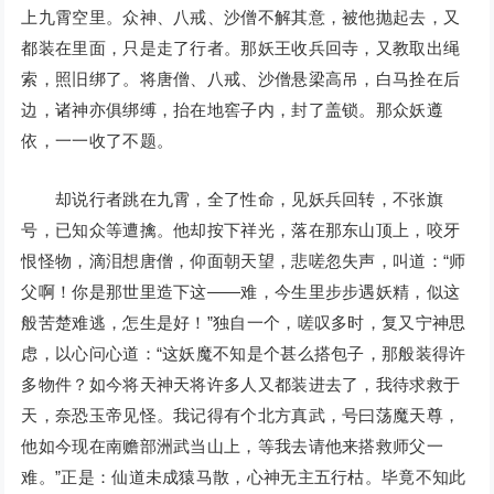
上九霄空里。众神、八戒、沙僧不解其意，被他抛起去，又
都装在里面，只是走了行者。那妖王收兵回寺，又教取出绳
索，照旧绑了。将唐僧、八戒、沙僧悬梁高吊，白马拴在后
边，诸神亦俱绑缚，抬在地窖子内，封了盖锁。那众妖遵
依，一一收了不题。
却说行者跳在九霄，全了性命，见妖兵回转，不张旗
号，已知众等遭擒。他却按下祥光，落在那东山顶上，咬牙
恨怪物，滴泪想唐僧，仰面朝天望，悲嗟忽失声，叫道：“师
父啊！你是那世里造下这——难，今生里步步遇妖精，似这
般苦楚难逃，怎生是好！”独自一个，嗟叹多时，复又宁神思
虑，以心问心道：“这妖魔不知是个甚么搭包子，那般装得许
多物件？如今将天神天将许多人又都装进去了，我待求救于
天，奈恐玉帝见怪。我记得有个北方真武，号曰荡魔天尊，
他如今现在南赡部洲武当山上，等我去请他来搭救师父一
难。”正是：仙道未成猿马散，心神无主五行枯。毕竟不知此