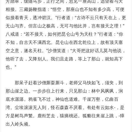
芳踏翠，缓随马步，正行之间，忽见一座高山，远望着与天
相接。三藏扬鞭指道：“悟空，那座山也不知有多少高，可便
似接着青天，透冲碧汉。”行者道：“古诗不云只有天在上，更
无山与齐。但言山之极高，无可与他比并，岂有接天之理！”
八戒道：“若不接天，如何把昆仑山号为天柱？”行者道：“你
不知，自古天不满西北。昆仑山在西北乾位上，故有顶天塞
空之意，遂名天柱。”沙僧笑道：“大哥把这好话儿莫与他说，
他听了去，又降别人。我们且走路，等上了那山，就知高下
也。”
那呆子赶着沙僧厮耍厮斗，老师父马快如飞，须臾，到
那山崖之边。一步步往上行来，只见那山：林中风飒飒，涧
底水潺潺。鸦雀飞不过，神仙也道难。千崖万壑，亿曲百
湾。尘埃滚滚无人到，怪石森森不厌看。有处有云如水-，是
方是树鸟声繁。鹿衔芝去，猿摘桃还。狐貉往来崖上跳，-獐
出入岭头顽。