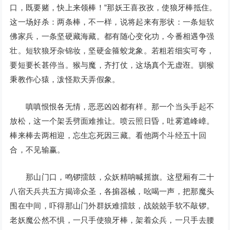
口，既要赌，快上来领棒！”那妖王喜孜孜，使狼牙棒抵住。
这一场好杀：两条棒，不一样，说将起来有形状：一条短软
佛家兵，一条坚硬藏海藏。都有随心变化功，今番相遇争强
壮。短软狼牙杂锦妆，坚硬金箍蛟龙象。若粗若细实可夸，
要短要长甚停当。猴与魔，齐打仗，这场真个无虚诳。驯猴
秉教作心猿，泼怪欺天弄假象。
嗔嗔恨恨各无情，恶恶凶凶都有样。那一个当头手起不
放松，这一个架丢劈面难推让。喷云照日昏，吐雾遮峰嶂。
棒来棒去两相迎，忘生忘死因三藏。看他两个斗经五十回
合，不见输赢。
那山门口，鸣锣擂鼓，众妖精呐喊摇旗。这壁厢有二十
八宿天兵共五方揭谛众圣，各掮器械，吆喝一声，把那魔头
围在中间，吓得那山门外群妖难擂鼓，战兢兢手软不敲锣。
老妖魔公然不惧，一只手使狼牙棒，架着众兵，一只手去腰