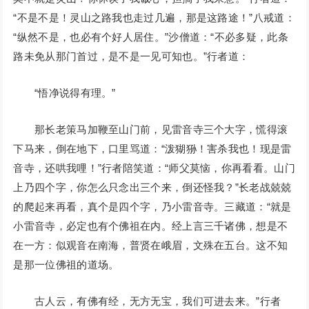
“不是不是！灵山之路我也走过几遍，那是这路途！”八戒道：
“纵然不是，也必有个好人居住。”沙僧道：“不必多疑，此条
路未免从那门首过，是不是一见可知也。”行者道：
“悟净说得有理。”
那长老策马加鞭至山门前，见雷音寺三个大字，慌得滚
下马来，倒在地下，口里骂道：“泼猢狲！害杀我也！现是雷
音寺，还哄我哩！”行者陪笑道：“师父莫恼，你再看看。山门
上乃四个字，你怎么只念出三个来，倒还怪我？”长老战兢兢
的爬起来再看，真个是四个字，乃小雷音寺。三藏道：“就是
小雷音寺，必定也有个佛祖在内。经上言三千诸佛，想是不
在一方：似观音在南海，普贤在峨眉，文殊在五台。这不知
是那一位佛祖的道场。
古人云，有佛有经，无方无宝，我们可进去来。”行者