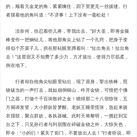
的，顺着亢金龙的角，紧紧噙住，四下里更无一丝拔缝。行
者摸着他的角叫道：“不济事！上下没有一毫松处！
没奈何，你忍着些儿疼，带我出去。”好大圣，即将金箍
棒变作一把钢钻儿，将他那角尖上钻了一个孔窍，把身子变
得似个芥菜子儿，拱在那钻眼里蹲着叫：“扯出角去！扯出角
去！”这星宿又不知费了多少力，方才拔出，使得力尽筋柔，
倒在地下。
行者却自他角尖钻眼里钻出，现了原身，掣出铁棒，照
铙钹当的一声打去，就如崩倒铜山，咋开金铙，可惜把个佛
门之器，打做个千百块散碎之金！唬得那二十八宿惊张，五
方揭谛发竖，大小群妖皆梦醒。老妖王睡里慌张，急起来披
衣擂鼓，聚点群妖，各执器械。此时天将黎明，一拥赶到宝
台之下，只见孙行者与列宿围在碎破金铙之外，大惊失色，
即令：“小的们！紧关了前门，不要放出人去！”行者听说，即