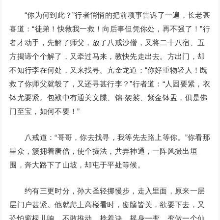
“你为何到此？”行者悄悄的把前项事告诉了一遍，长老甚
喜道：“徒弟！快救我一救！向后事但凭你处，再不强了！”行
者才动手，先解了师父，放了八戒沙僧，又将二十八宿、五
方揭谛个个解了，又牵过马来，教快先走出去。方出门，却
不知行李在何处，又来找寻。亢金龙道：“你好重物轻人！既
救了你师父就彀了，又还寻甚行李？”行者道：“人固要紧，衣
钵尤要紧。包袱中有通关文牒、锦-袈裟、紫金钵盂，俱是佛
门至宝，如何不要！”
八戒道：“哥哥，你去找寻，我等先去路上等你。”你看那
星众，簇拥着唐僧，使个摄法，共弄神通，一阵风撮出垣
围，奔大路下了山坡，却屯于平处等候。
约有三更时分，孙大圣轻挪慢步，走入里面，原来一层
层门户甚紧。他就爬上高楼看时，窗牖皆关，欲要下去，又
恐怕窗棂儿响，不敢推动。捻着诀，摇身一变，变做一个仙