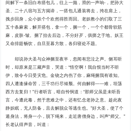
间解下一条旧白布搭包儿，往上一抛，滑的一声响-，把孙大
圣、二十八宿与五方揭谛，一搭包儿通装将去，挎在肩上，
拽步回身，众小妖个个欢然得胜而回。老妖教小的们取了三
五十条麻索，解开搭包，拿一个，捆一个，一个个都骨软筋
麻，皮肤-皱。捆了抬去后边，不分好歹，俱掷之于地。妖王
又命排筵畅饮，自旦至暮方散，各归寝处不题。
却说孙大圣与众神捆至夜半，忽闻有悲泣之声。侧耳听
时，却原来是三藏声音，哭道：“悟空啊！我自恨当时不听
伊，致令今日受灾危。金铙之内伤了你，麻绳捆我有谁知。
四人遭逢缘命苦，三千功行尽倾颓。何由解得——难，坦荡
西方去复归！”行者听言，暗自怜悯道：“那师父虽是未听吾
言，今遭此毒，然于患难之中，还有忆念老孙之意。趁此夜
静妖眠，无人防备，且去解脱众等逃生也。”好大圣，使了个
遁身法，将身一小，脱下绳来，走近唐僧身边，叫声“师父。”
长老认得声音，叫道：