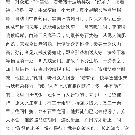
钯，对众道：“休笑话，看老猪干这场臭功。”好呆子，捻着
诀，摇身一变，果然变做一个大猪，真个是嘴长毛短半脂
膘，自幼山中食药苗。黑面环睛如日月，圆头大耳似芭蕉。
修成坚骨同天寿，炼就粗皮比铁牢——鼻音呱诂叫，喳喳喉
响喷喁哮。白蹄四只高千尺，剑鬣长身百丈饶。从见人间肥
豕彘，未观今日老猪魈。唐僧等众齐称赞，羡美天蓬法力
高。孙行者见八戒变得如此，即命那些相送人等，快将干粮
等物推攒一处，叫八戒受用。那呆子不分生熟，一涝食之，
却上前拱路。行者叫沙僧脱了脚，好生挑担，请师父稳坐雕
鞍，他也脱了靴鞋，吩咐众人回去：“若有情，快早送些饭来
与我师弟接力。”那些人有七八百相送随行，多一半有骡马
的，飞星回庄做饭；还有三百人步行的，立于山下遥望他
行。原来此庄至山，有三十余里，待回取饭来，又三十余
里，往回担搁，约有百里之遥，他师徒们已此去得远了。众
人不舍，催趱骡马进胡同，连夜赶至，次日方才赶上，叫
道：“取经的老爷，慢行慢行！我等送饭来也！”长老闻言，谢