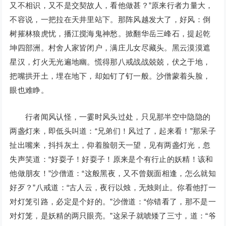
又不相识，又不是交契故人，看他做甚？”原来行者力量大，
不容说，一把拉在天井里站下。那阵风越发大了，好风：倒
树摧林狼虎忧，播江搅海鬼神愁。掀翻华岳三峰石，提起乾
坤四部洲。村舍人家皆闭户，满庄儿女尽藏头。黑云漠漠遮
星汉，灯火无光遍地幽。慌得那八戒战战兢兢，伏之于地，
把嘴拱开土，埋在地下，却如钉了钉一般。沙僧蒙着头脸，
眼也难睁。
行者闻风认怪，一霎时风头过处，只见那半空中隐隐的
两盏灯来，即低头叫道：“兄弟们！风过了，起来看！”那呆子
扯出嘴来，抖抖灰土，仰着脸朝天一望，见有两盏灯光，忽
失声笑道：“好耍子！好耍子！原来是个有行止的妖精！该和
他做朋友！”沙僧道：“这般黑夜，又不曾觌面相逢，怎么就知
好歹？”八戒道：“古人云，夜行以烛，无烛则止。你看他打一
对灯笼引路，必定是个好的。”沙僧道：“你错看了，那不是一
对灯笼，是妖精的两只眼亮。”这呆子就唬矮了三寸，道：“爷