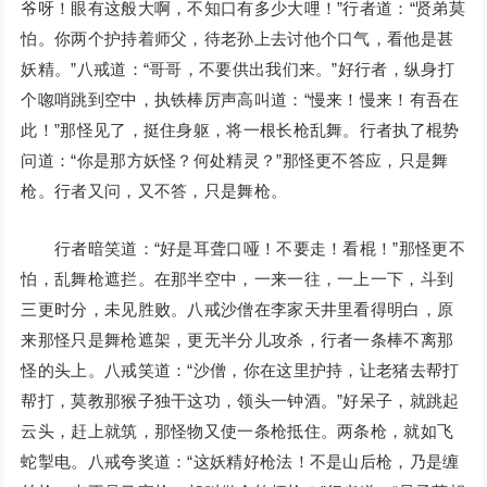
爷呀！眼有这般大啊，不知口有多少大哩！”行者道：“贤弟莫
怕。你两个护持着师父，待老孙上去讨他个口气，看他是甚
妖精。”八戒道：“哥哥，不要供出我们来。”好行者，纵身打
个唿哨跳到空中，执铁棒厉声高叫道：“慢来！慢来！有吾在
此！”那怪见了，挺住身躯，将一根长枪乱舞。行者执了棍势
问道：“你是那方妖怪？何处精灵？”那怪更不答应，只是舞
枪。行者又问，又不答，只是舞枪。
行者暗笑道：“好是耳聋口哑！不要走！看棍！”那怪更不
怕，乱舞枪遮拦。在那半空中，一来一往，一上一下，斗到
三更时分，未见胜败。八戒沙僧在李家天井里看得明白，原
来那怪只是舞枪遮架，更无半分儿攻杀，行者一条棒不离那
怪的头上。八戒笑道：“沙僧，你在这里护持，让老猪去帮打
帮打，莫教那猴子独干这功，领头一钟酒。”好呆子，就跳起
云头，赶上就筑，那怪物又使一条枪抵住。两条枪，就如飞
蛇掣电。八戒夸奖道：“这妖精好枪法！不是山后枪，乃是缠