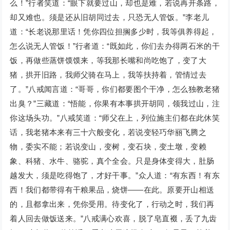
么！”行者笑道：“眼下就要过山，却也是难，若说再开条路，
却又难也。须是还从旧胡同过去，只恐无人管饭。”李老儿
道：“长老说那里话！凭你四位担搁多少时，我等俱养得起，
怎么说无人管饭！”行者道：“既如此，你们去办得两石米的干
饭，再做些蒸饼馍馍来，等我那长嘴和尚吃饱了，变了大
猪，拱开旧路，我师父骑在马上，我等扶持着，管情过去
了。”八戒闻言道：“哥哥，你们都要图个干净，怎么独教老猪
出臭？”三藏道：“悟能，你果有本事拱开胡同，领我过山，注
你这场头功。”八戒笑道：“师父在上，列位施主们都在此休笑
话，我老猪本来有三十六般变化，若说变轻巧华丽飞腾之
物，委实不能；若说变山，变树，变石块，变土墩，变赖
象、科猪、水牛、骆驼，真个全会。只是身体变得大，肚肠
越发大，须是吃得饱了，才好干事。”众人道：“有东西！有东
西！我们都带得有干粮果品，烧饼——在此。原要开山相送
的，且都拿出来，凭你受用。待变化了，行动之时，我们再
着人回去做饭送来。”八戒满心欢喜，脱了皂直裰，丢了九齿