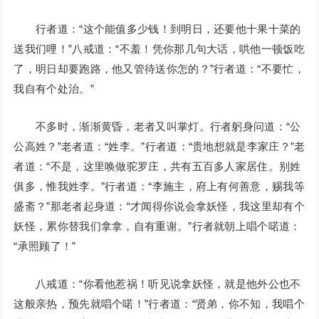
行者道：“这个能值多少钱！到明日，还要他十果十菜的
送我们哩！”八戒道：“不羞！凭你那几句大话，哄他一顿饭吃
了，明日却要跑路，他又管待送你怎的？”行者道：“不要忙，
我自有个处治。”
不多时，渐渐黄昏，老者又叫掌灯。行者躬身问道：“公
公高姓？”老者道：“姓李。”行者道：“贵地想就是李家庄？”老
者道：“不是，这里唤做驼罗庄，共有五百多人家居住。别姓
俱多，惟我姓李。”行者道：“李施主，府上有何善意，赐我等
盛斋？”那老者起身道：“才闻得你说会拿妖怪，我这里却有个
妖怪，累你替我们拿拿，自有重谢。”行者就朝上唱个喏道：
“承照顾了！”
八戒道：“你看他惹祸！听见说拿妖怪，就是他外公也不
这般亲热，预先就唱个喏！”行者道：“贤弟，你不知，我唱个