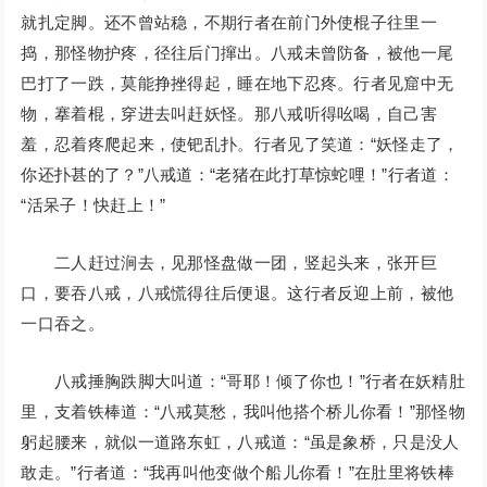
就扎定脚。还不曾站稳，不期行者在前门外使棍子往里一
捣，那怪物护疼，径往后门撺出。八戒未曾防备，被他一尾
巴打了一跌，莫能挣挫得起，睡在地下忍疼。行者见窟中无
物，搴着棍，穿进去叫赶妖怪。那八戒听得吆喝，自己害
羞，忍着疼爬起来，使钯乱扑。行者见了笑道：“妖怪走了，
你还扑甚的了？”八戒道：“老猪在此打草惊蛇哩！”行者道：
“活呆子！快赶上！”
二人赶过涧去，见那怪盘做一团，竖起头来，张开巨
口，要吞八戒，八戒慌得往后便退。这行者反迎上前，被他
一口吞之。
八戒捶胸跌脚大叫道：“哥耶！倾了你也！”行者在妖精肚
里，支着铁棒道：“八戒莫愁，我叫他搭个桥儿你看！”那怪物
躬起腰来，就似一道路东虹，八戒道：“虽是象桥，只是没人
敢走。”行者道：“我再叫他变做个船儿你看！”在肚里将铁棒