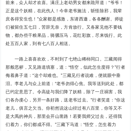
前来，众人却才欢喜。满庄上老幼男女都来跪拜道：“爷爷！
正是这个妖精，在此伤人！今幸老爷施法，斩怪除邪，我辈
庶各得安生也！”众家都是感激，东请西邀，各各酬谢。师徒
们被留住五七日，苦辞无奈，方肯放行。又各家见他不要钱
物，都办些干粮果品，骑骡压马，花红彩旗，尽来饯行。此
处五百人家，到有七八百人相送。
一路上喜喜欢欢，不时到了七绝山稀柿同口。三藏闻得
那般恶秽，又见路道填塞，道：“悟空，似此怎生度得？”行者
侮着鼻子道：“这个却难也。”三藏见行者说难，便就眼中垂
泪。李老儿与众上前道：“老爷勿得心焦。我等送到此处，都
已约定意思了。令高徒与我们降了妖精，除了一庄祸害，我
们各办虔心，另开一条好路，送老爷过去。”行者笑道：“你这
老儿，俱言之欠当。你初然说这山径过有八百里，你等又不
是大禹的神兵，那里会开山凿路！若要我师父过去，还得我
们着力，你们都成不得。”三藏下马道：“悟空，怎生着力