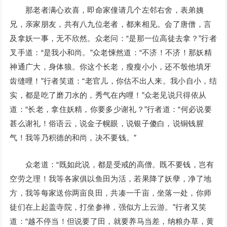
那老者满心欢喜，即命家僮请几个左邻右舍，表弟姨
兄，亲家朋友，共有八九位老者，都来相见。会了唐僧，言
及拿妖一事，无不欣然。众老问：“是那一位高徒去拿？”行者
叉手道：“是我小和尚。”众老悚然道：“不济！不济！那妖精
神通广大，身体狼。你这个长老，瘦瘦小小，还不彀他填牙
齿缝哩！”行者笑道：“老官儿，你估不出人来。我小自小，结
实，都是吃了磨刀水的，秀气在内哩！”众老见说只得依从
道：“长老，拿住妖精，你要多少谢礼？”行者道：“何必说要
甚么谢礼！俗语云，说金子幌眼，说银子傻白，说铜钱腥
气！我等乃积德的和尚，决不要钱。”
众老道：“既如此说，都是受戒的高僧。既不要钱，岂有
空劳之理！我等各家俱以鱼田为活，若果降了妖孽，净了地
方，我等每家送你两亩良田，共凑一千亩，坐落一处，你师
徒们在上起盖寺院，打坐参禅，强似方上云游。”行者又笑
道：“越不停当！但说要了田，就要养马当差，纳粮办草，黄