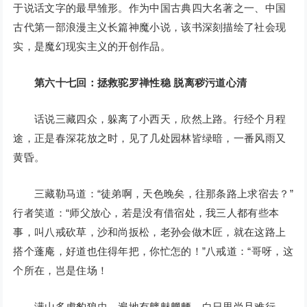
于说话文字的最早雏形。作为中国古典四大名著之一、中国
古代第一部浪漫主义长篇神魔小说，该书深刻描绘了社会现
实，是魔幻现实主义的开创作品。
第六十七回：拯救驼罗禅性稳 脱离秽污道心清
话说三藏四众，躲离了小西天，欣然上路。行经个月程
途，正是春深花放之时，见了几处园林皆绿暗，一番风雨又
黄昏。
三藏勒马道：“徒弟啊，天色晚矣，往那条路上求宿去？”
行者笑道：“师父放心，若是没有借宿处，我三人都有些本
事，叫八戒砍草，沙和尚扳松，老孙会做木匠，就在这路上
搭个蓬庵，好道也住得年把，你忙怎的！”八戒道：“哥呀，这
个所在，岂是住场！
满山多虎豹狼虫，遍地有魑魅魍魉。白日里尚且难行，