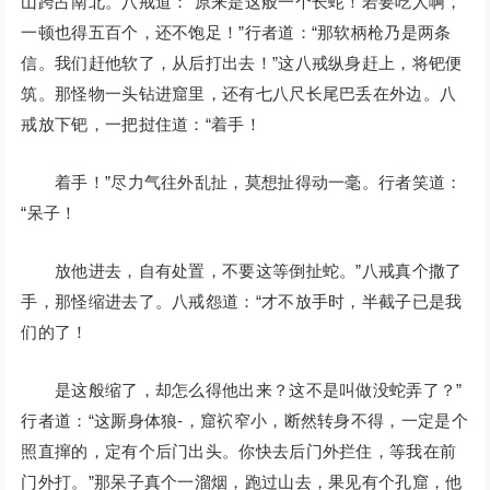
山跨占南北。八戒道：“原来是这般一个长蛇！若要吃人啊，
一顿也得五百个，还不饱足！”行者道：“那软柄枪乃是两条
信。我们赶他软了，从后打出去！”这八戒纵身赶上，将钯便
筑。那怪物一头钻进窟里，还有七八尺长尾巴丢在外边。八
戒放下钯，一把挝住道：“着手！
着手！”尽力气往外乱扯，莫想扯得动一毫。行者笑道：
“呆子！
放他进去，自有处置，不要这等倒扯蛇。”八戒真个撒了
手，那怪缩进去了。八戒怨道：“才不放手时，半截子已是我
们的了！
是这般缩了，却怎么得他出来？这不是叫做没蛇弄了？”
行者道：“这厮身体狼-，窟袕窄小，断然转身不得，一定是个
照直撺的，定有个后门出头。你快去后门外拦住，等我在前
门外打。”那呆子真个一溜烟，跑过山去，果见有个孔窟，他