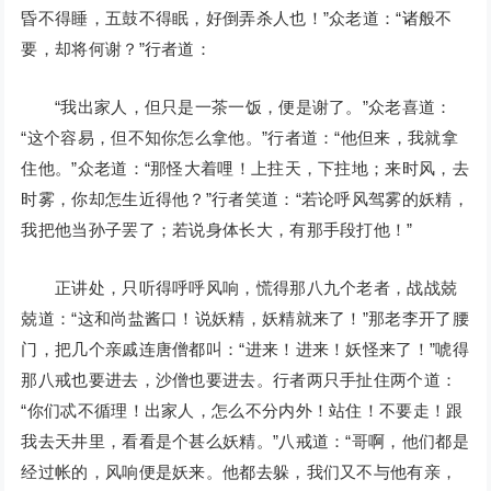
昏不得睡，五鼓不得眠，好倒弄杀人也！”众老道：“诸般不
要，却将何谢？”行者道：
“我出家人，但只是一茶一饭，便是谢了。”众老喜道：
“这个容易，但不知你怎么拿他。”行者道：“他但来，我就拿
住他。”众老道：“那怪大着哩！上拄天，下拄地；来时风，去
时雾，你却怎生近得他？”行者笑道：“若论呼风驾雾的妖精，
我把他当孙子罢了；若说身体长大，有那手段打他！”
正讲处，只听得呼呼风响，慌得那八九个老者，战战兢
兢道：“这和尚盐酱口！说妖精，妖精就来了！”那老李开了腰
门，把几个亲戚连唐僧都叫：“进来！进来！妖怪来了！”唬得
那八戒也要进去，沙僧也要进去。行者两只手扯住两个道：
“你们忒不循理！出家人，怎么不分内外！站住！不要走！跟
我去天井里，看看是个甚么妖精。”八戒道：“哥啊，他们都是
经过帐的，风响便是妖来。他都去躲，我们又不与他有亲，