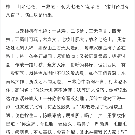
柿-，山名七绝。”三藏道：“何为七绝？”老者道：“这山径过有
八百里，满山尽是柿果。
古云柿树有七绝：一益寿，二多陰，三无鸟巢，四无
虫，五霜叶可玩，六嘉实，七枝叶肥大，故名七绝山。我这
敝处地阔人稀，那深山亘古无人走到。每年家熟烂柿子落在
路上，将一条夹石胡同，尽皆填满；又被雨露雪霜，经霉过
夏，作成一路污秽。这方人家，俗呼为稀屎。但刮西风，有
一股秽气，就是淘东圊也不似这般恶臭。如今正值春深，东
南风大作，所以还不闻见也。”三藏心中烦闷不言。行者忍不
住，高叫道：“你这老儿甚不通便！我等远来投宿，你就说出
这许多话来唬人！十分你家窄逼没处睡，我等在此树下蹲一
蹲，也就过了此宵，何故这般絮聒？”那老者见了他相貌丑
陋，便也拧住口，惊嘬嘬的，硬着胆，喝了一声，用藜杖指
定道：“你这厮，骨挝脸，磕额头，塌鼻子，凹颉腮，毛眼毛
睛，痨病鬼，不知高低，尖着个嘴，敢来冲撞我老人家！”行