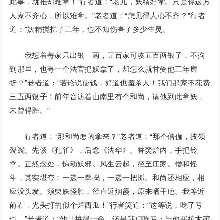
此事，就推却难拿！”行者道：“老儿，妖精好拿。只是你这方
人家不齐心，所以难拿。”老者道：“怎见得人心不齐？”行者
道：“妖精搅扰了三年，也不知伤害了多少生灵。
我想着每家只出银一两，五百家可凑五百两银子，不拘
到那里，也寻一个法官把妖拿了，却怎么就甘受他三年磨
折？”老者道：“若论说使钱，好道也羞杀人！我们那家不花费
三五两银子！前年音访着山南里有个和尚，请他到此拿妖，
未曾得胜。”
行者道：“那和尚怎的拿来？”老者道：“那个僧伽，披领
袈裟。先谈《孔雀》，后念《法华》。香焚炉内，手把铃
拿。正然念处，惊动妖邪。风生云起，径至庄家。僧和怪
斗，其实堪夸：一递一拳捣，一递一把抓。和尚还相应，相
应没头发。须臾妖怪胜，径直返烟霞，原来晒干疤。我等近
前看，光头打的似个烂西瓜！”行者笑道：“这等说，吃了亏
也。”老者道：“他只拚得一命，还是我们吃亏：与他买棺木殡