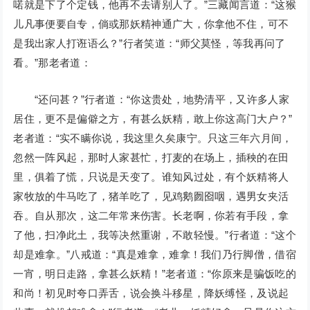
喏就是下了个定钱，他再不去请别人了。”三藏闻言道：“这猴
儿凡事便要自专，倘或那妖精神通广大，你拿他不住，可不
是我出家人打诳语么？”行者笑道：“师父莫怪，等我再问了
看。”那老者道：
“还问甚？”行者道：“你这贵处，地势清平，又许多人家
居住，更不是偏僻之方，有甚么妖精，敢上你这高门大户？”
老者道：“实不瞒你说，我这里久矣康宁。只这三年六月间，
忽然一阵风起，那时人家甚忙，打麦的在场上，插秧的在田
里，俱着了慌，只说是天变了。谁知风过处，有个妖精将人
家牧放的牛马吃了，猪羊吃了，见鸡鹅囫囵咽，遇男女夹活
吞。自从那次，这二年常来伤害。长老啊，你若有手段，拿
了他，扫净此土，我等决然重谢，不敢轻慢。”行者道：“这个
却是难拿。”八戒道：“真是难拿，难拿！我们乃行脚僧，借宿
一宵，明日走路，拿甚么妖精！”老者道：“你原来是骗饭吃的
和尚！初见时夸口弄舌，说会换斗移星，降妖缚怪，及说起