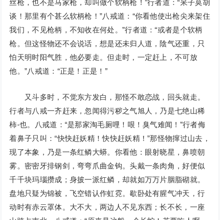
丝枪，也不是马家枪，却叫做个软柄枪！”行者道：“呆子莫胡
谈！那里有个甚么软柄枪！”八戒道：“你看他使出枪尖来架住
我们，不见枪柄，不知收在何处。”行者道：“或者是个软柄
枪。但这怪物还不会说话，想是还未归人道，陰气还重，只
怕天明时阳气胜，他必要走。但走时，一定赶上，不可放
他。”八戒道：“正是！正是！”
又斗多时，不觉东方发白，那怪不敢恋战，回头就走。
行者与八戒一齐赶来，忽闻得污秽之气旭人，乃是七绝山稀
柿-也。八戒道：“是那家淘毛厕哩！哏！臭气难闻！”行者侮
着鼻子只叫：“快快赶妖精！快快赶妖精！”那怪物撺过山去，
现了本象，乃是一条红鳞大蟒。你看他：眼射晓星，鼻喷朝
雾。密密牙排钢剑，弯弯爪曲金钩。头戴一条肉角，好便似
千千块玛瑙攒成；身披一派红鳞，却就如万万片胭脂砌就。
盘地只疑为锦被，飞空错认作虹霓。歇卧处有腥气冲天，行
动时有赤云罩体。大不大，两边人不见东西；长不长，一座