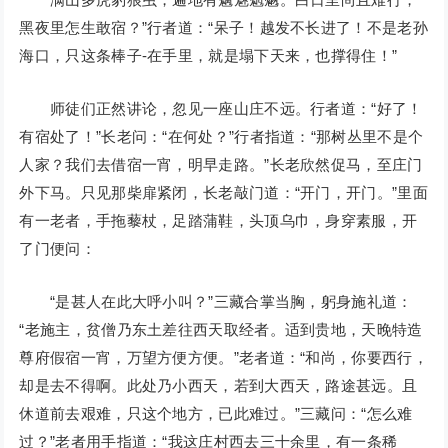
黑夜里怎生敢宿？”行者道：“呆子！越发不长进了！不是老孙
海口，只这条棒子-在手里，就是塌下天来，也撑得住！”
师徒们正然讲论，忽见一座山庄不远。行者道：“好了！
有宿处了！”长老问：“在何处？”行者指道：“那树丛里不是个
人家？我们去借宿一宵，明早走路。”长老欣然促马，至庄门
外下马。只见那柴扉紧闭，长老敲门道：“开门，开门。”里面
有一老者，手拖藜杖，足踏蒲鞋，头顶乌巾，身穿素服，开
了门便问：
“是甚人在此大呼小叫？”三藏合掌当胸，躬身施礼道：
“老施主，贫僧乃东土差往西天取经者。适到贵地，天晚特造
尊府假宿一宵，万望方便方便。”老者道：“和尚，你要西行，
却是去不得啊。此处乃小西天，若到大西天，路途甚远。且
休道前去艰难，只这个地方，已此难过。”三藏问：“怎么难
过？”老者用手指道：“我这庄村西去三十余里，有一条稀