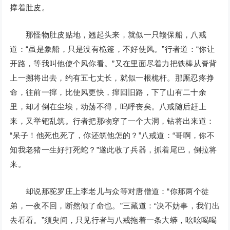
撑着肚皮。
那怪物肚皮贴地，翘起头来，就似一只赣保船，八戒
道：“虽是象船，只是没有桅篷，不好使风。”行者道：“你让
开路，等我叫他使个风你看。”又在里面尽着力把铁棒从脊背
上一搠将出去，约有五七丈长，就似一根桅杆。那厮忍疼挣
命，往前一撺，比使风更快，撺回旧路，下了山有二十余
里，却才倒在尘埃，动荡不得，呜呼丧矣。八戒随后赶上
来，又举钯乱筑。行者把那物穿了一个大洞，钻将出来道：
“呆子！他死也死了，你还筑他怎的？”八戒道：“哥啊，你不
知我老猪一生好打死蛇？”遂此收了兵器，抓着尾巴，倒拉将
来。
却说那驼罗庄上李老儿与众等对唐僧道：“你那两个徒
弟，一夜不回，断然倾了命也。”三藏道：“决不妨事，我们出
去看看。”须臾间，只见行者与八戒拖着一条大蟒，吆吆喝喝