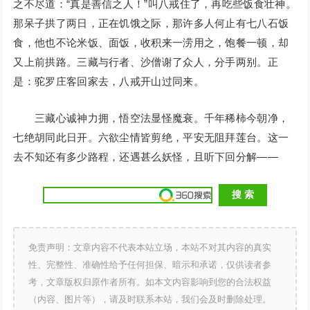
之不尽道：“真是善信之人！”叫八戒住了，再吃些饭食壮神。
那呆子拱了两日，正在饥饿之际，那许多人何止有七八石饭
食，他也不论米饭、面饭，收积来一涝用之，饱餐一顿，却
又上前拱路。三藏与行者、沙僧谢了众人，分手两别。正
是：驼罗庄客回家去，八戒开山过同来。
三藏心诚神力拥，悟空法显怪魔衰。千年稀柿今朝净，
七绝胡同此日开。六欲尘情皆剪绝，平安无阻拜莲台。这一
去不知还有多少路程，还遇甚么妖怪，且听下回分解——
免责声明：文章内容不代表本站立场，本站不对其内容的真实
性、完整性、准确性给予任何担保、暗示和承诺，仅供读者参
考，文章版权归原作者所有。如本文内容影响到您的合法权益
（内容、图片等），请及时联系本站，我们会及时删除处理。