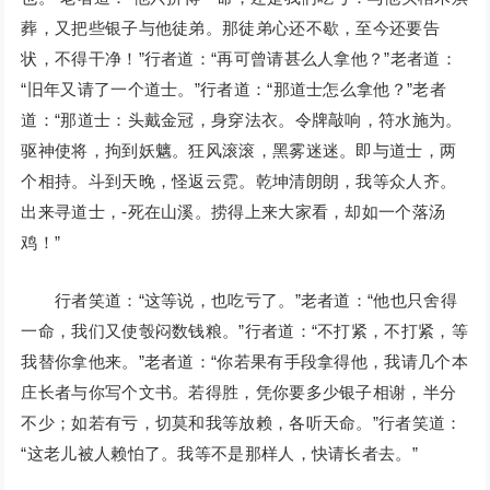
葬，又把些银子与他徒弟。那徒弟心还不歇，至今还要告
状，不得干净！”行者道：“再可曾请甚么人拿他？”老者道：
“旧年又请了一个道士。”行者道：“那道士怎么拿他？”老者
道：“那道士：头戴金冠，身穿法衣。令牌敲响，符水施为。
驱神使将，拘到妖魑。狂风滚滚，黑雾迷迷。即与道士，两
个相持。斗到天晚，怪返云霓。乾坤清朗朗，我等众人齐。
出来寻道士，-死在山溪。捞得上来大家看，却如一个落汤
鸡！”
行者笑道：“这等说，也吃亏了。”老者道：“他也只舍得
一命，我们又使彀闷数钱粮。”行者道：“不打紧，不打紧，等
我替你拿他来。”老者道：“你若果有手段拿得他，我请几个本
庄长者与你写个文书。若得胜，凭你要多少银子相谢，半分
不少；如若有亏，切莫和我等放赖，各听天命。”行者笑道：
“这老儿被人赖怕了。我等不是那样人，快请长者去。”