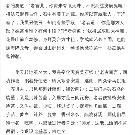
者陪笑道：“老官儿，你原来有眼无珠，不识我这痨病鬼哩！
相法云形容古怪，石中有美玉之藏。你若以言貌取人，干净
差了，我虽丑便丑，却倒有些手段。”老者道：“你是那方人
氏？姓甚名谁？有何手段？”行者笑道：“我祖居东胜大神洲，
花果山前自幼修。身拜灵台方寸祖，学成武艺甚全周。也能
搅海降龙母，善会担山赶日头；缚怪擒魔称第一，移星换斗
鬼神愁。
偷天转地英名大，我是变化无穷美石猴！”老者闻言，回
嗔作喜，躬着身便教：请入寒舍安置。遂此，四众牵马挑担
一齐进去，只见那荆针棘刺，铺设两边；二层门是砖石垒的
墙壁，又是荆棘苫盖，入里才是三间瓦房。老者便扯椅安坐
待茶，又叫办饭。少顷，移过桌子，摆着许多面筋、豆腐、
芋苗、萝白、辣芥、蔓菁、香稻米饭、醋烧葵汤，师徒们尽
饱一餐。吃毕，八戒扯过行者背云：“师兄，这老儿始初不肯
留宿，今返设此盛斋，何也？”