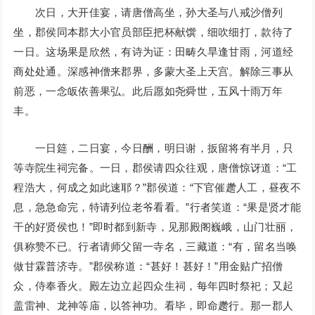
次日，大开佳宴，请唐僧高坐，孙大圣与八戒沙僧列
坐，郡侯同本郡大小官员部臣把杯献馔，细吹细打，款待了
一日。这场果是欣然，有诗为证：田畴久旱逢甘雨，河道经
商处处通。深感神僧来郡界，多蒙大圣上天宫。解除三事从
前恶，一念皈依善果弘。此后愿如尧舜世，五风十雨万年
丰。
一日筵，二日宴，今日酬，明日谢，扳留将有半月，只
等寺院生祠完备。一日，郡侯请四众往观，唐僧惊讶道：“工
程浩大，何成之如此速耶？”郡侯道：“下官催趱人工，昼夜不
息，急急命完，特请列位老爷看看。”行者笑道：“果是贤才能
干的好贤侯也！”即时都到新寺，见那殿阁巍峨，山门壮丽，
俱称赞不已。行者请师父留一寺名，三藏道：“有，留名当唤
做甘霖普济寺。”郡侯称道：“甚好！甚好！”用金贴广招僧
众，侍奉香火。殿左边立起四众生祠，每年四时祭祀；又起
盖雷神、龙神等庙，以答神功。看毕，即命趱行。那一郡人