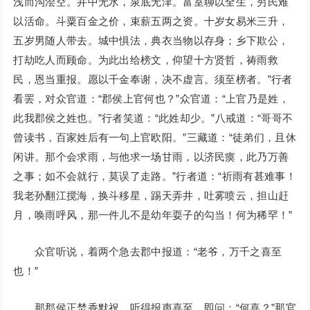
浅而沟浍空。井中无水，泉底无津。富室聊以全生，穷民难
以活命。斗粟百金之价，束薪五两之资。十岁女易米三升，
五岁男随人带去。城中惧法，典衣当物以存身；乡下欺公，
打劫吃人而顾命。为此出给榜文，仰望十方贤哲，祷雨救
民，恩当重报。愿以千金奉谢，决不虚言。须至榜者。”行者
看罢，对众官道：“郡侯上官何也？”众官道：“上官乃是姓，
此我郡侯之姓也。”行者笑道：“此姓却少。”八戒道：“哥哥不
曾读书，百家姓后有一句上官欧阳。”三藏道：“徒弟们，且休
闲讲。那个会求雨，与他求一场甘雨，以济民瘼，此乃万善
之事；如不会就行，莫误了走路。”行者道：“祈雨有甚难事！
我老孙翻江搅海，换斗移星，踢天弄井，吐雾喷云，担山赶
月，唤雨呼风，那一件儿不是幼年耍子的勾当！何为稀罕！”
众官听说，着两个急去郡中报道：“老爷，万千之喜至
也！”
那郡侯正焚香默祝，听得报声喜至，即问：“何喜？”那官