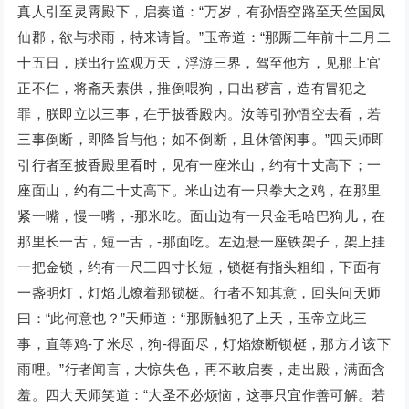
真人引至灵霄殿下，启奏道：“万岁，有孙悟空路至天竺国凤
仙郡，欲与求雨，特来请旨。”玉帝道：“那厮三年前十二月二
十五日，朕出行监观万天，浮游三界，驾至他方，见那上官
正不仁，将斋天素供，推倒喂狗，口出秽言，造有冒犯之
罪，朕即立以三事，在于披香殿内。汝等引孙悟空去看，若
三事倒断，即降旨与他；如不倒断，且休管闲事。”四天师即
引行者至披香殿里看时，见有一座米山，约有十丈高下；一
座面山，约有二十丈高下。米山边有一只拳大之鸡，在那里
紧一嘴，慢一嘴，-那米吃。面山边有一只金毛哈巴狗儿，在
那里长一舌，短一舌，-那面吃。左边悬一座铁架子，架上挂
一把金锁，约有一尺三四寸长短，锁梃有指头粗细，下面有
一盏明灯，灯焰儿燎着那锁梃。行者不知其意，回头问天师
曰：“此何意也？”天师道：“那厮触犯了上天，玉帝立此三
事，直等鸡-了米尽，狗-得面尽，灯焰燎断锁梃，那方才该下
雨哩。”行者闻言，大惊失色，再不敢启奏，走出殿，满面含
羞。四大天师笑道：“大圣不必烦恼，这事只宜作善可解。若