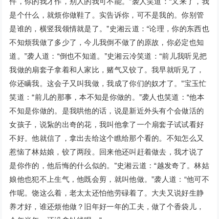
件，你的我才作，别人的我可不能。”袭人笑道：“又来了，我
是个什么，就烦你做鞋了。实告诉你，可不是我的。你别管
是谁的，横竖我领情就是了。”史湘云道：“论理，你的东西也
不知烦我做了多少了，今儿我倒不做了的原故，你必定也知
道。”袭人道：“倒也不知道。”史湘云冷笑道：“前儿我听见把
我做的扇套子拿着和人家比，赌气又铰了。我早就听见了，
你还瞒我。这会子又叫我做，我成了你们的奴才了。”宝玉忙
笑道：“前儿的那事，本不知是你做的。”袭人也笑道：“他本
不知是你做的。是我哄他的话，说是新近外头有个会做活的
女孩子，说紥的出奇的花，我叫他拿了一个扇套子试试看好
不好。他就信了，拿出去给这个瞧给那个看的。不知怎么又
惹恼了林姑娘，铰了两段。回来他还叫赶着做去，我才说了
是你作的，他后悔的什么似的。”史湘云道：“越发奇了。林姑
娘他也犯不上生气，他既会剪，就叫他做。”袭人道：“他可不
作呢。饶这么着，老太太还怕他劳碌着了。大夫又说好生静
养才好，谁还烦他做？旧年好一年的工夫，做了个香袋儿，