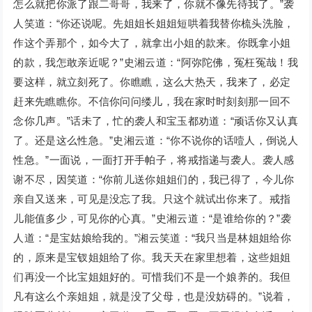
怎么就把你派了跟二哥哥，我来了，你就不像先待我了。”袭
人笑道：“你还说呢。先姐姐长姐姐短哄着我替你梳头洗脸，
作这个弄那个，如今大了，就拿出小姐的款来。你既拿小姐
的款，我怎敢亲近呢？”史湘云道：“阿弥陀佛，冤枉冤哉！我
要这样，就立刻死了。你瞧瞧，这么大热天，我来了，必定
赶来先瞧瞧你。不信你问问缕儿，我在家时时刻刻那一回不
念你几声。”话未了，忙的袭人和宝玉都劝道：“顽话你又认真
了。还是这么性急。”史湘云道：“你不说你的话噎人，倒说人
性急。”一面说，一面打开手帕子，将戒指递与袭人。袭人感
谢不尽，因笑道：“你前儿送你姐姐们的，我已得了，今儿你
亲自又送来，可见是没忘了我。只这个就试出你来了。戒指
儿能值多少，可见你的心真。”史湘云道：“是谁给你的？”袭
人道：“是宝姑娘给我的。”湘云笑道：“我只当是林姐姐给你
的，原来是宝钗姐姐给了你。我天天在家里想着，这些姐姐
们再没一个比宝姐姐好的。可惜我们不是一个娘养的。我但
凡有这么个亲姐姐，就是没了父母，也是没妨碍的。”说着，