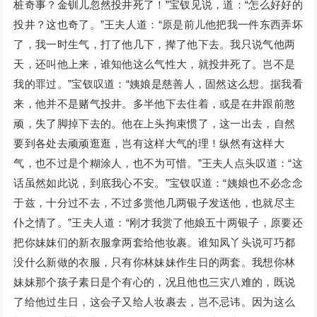
桩奇事？金钏儿忽然投井死了！”宝钗见说，道：“怎么好好的
投井？这也奇了。”王夫人道：“原是前儿他把我一件东西弄坏
了，我一时生气，打了他几下，撵了他下去。我只说气他两
天，还叫他上来，谁知他这么气性大，就投井死了。岂不是
我的罪过。”宝钗叹道：“姨娘是慈善人，固然这么想。据我看
来，他并不是赌气投井。多半他下去住着，或是在井跟前憨
顽，失了脚掉下去的。他在上头拘束惯了，这一出去，自然
要到各处去顽顽逛逛，岂有这样大气的理！纵然有这样大
气，也不过是个糊涂人，也不为可惜。”王夫人点头叹道：“这
话虽然如此说，到底我心不安。”宝钗叹道：“姨娘也不必念念
于兹，十分过不去，不过多赏他几两银子发送他，也就尽主
仆之情了。”王夫人道：“刚才我赏了他娘五十两银子，原要还
把你妹妹们的新衣服拿两套给他妆裹。谁知凤丫头说可巧都
没什么新做的衣服，只有你林妹妹作生日的两套。我想你林
妹妹那个孩子素日是个有心的，况且他也三灾八难的，既说
了给他过生日，这会子又给人妆裹去，岂不忌讳。因为这么