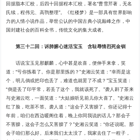
回据脂本汇校，后四十回据程本汇校，署名“曹雪芹著，无名
氏续，程伟元、高鹗整理”。《红楼梦》是一部具有世界影响
力的人情小说作品，举世公认的中国古典小说巅峰之作，中
国封建社会的百科全书，传统文化的集大成者。
第三十二回：诉肺腑心迷活宝玉 含耻辱情烈死金钏
话说宝玉见那麒麟，心中甚是欢喜，便伸手来拿，笑
道：“亏你拣着了。你是那里拣的？”史湘云笑道：“幸而是这
个，明儿倘或把印也丢了，难道也就罢了不成？”宝玉笑道：
“倒是丢了印平常，若丢了这个，我就该死了。”袭人斟了茶来
与史湘云吃，一面笑道：“大姑娘听见前儿你大喜了。”史湘云
红了脸，吃茶不答。袭人道：“这会子又害臊了。你还记得十
年前，咱们在西边暖阁住着，晚上你同我说的话儿？那会子
不害臊，这会子怎么又害臊了？”史湘云笑道：“你还说呢。那
会子咱们那么好。后来我们太太没了，我家去住了一程子，