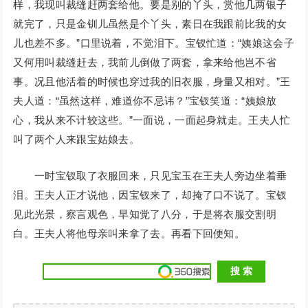
样，我现叫裁缝赶两套给他。要是别的丫头，赏他几两银子
就完了，只是金钏儿虽然是个丫头，素日在我跟前比我的女
儿也差不多。”口里说着，不觉泪下。宝钗忙道：“姨娘这会子
又何用叫裁缝赶去，我前儿倒做了两套，拿来给他岂不省
事。况且他活着的时候也穿过我的旧衣服，身量又相对。”王
夫人道：“虽然这样，难道你不忌讳？”宝钗笑道：“姨娘放
心，我从来不计较这些。”一面说，一面起身就走。王夫人忙
叫了两个人来跟宝姑娘去。
一时宝钗取了衣服回来，只见宝玉在王夫人旁边坐着垂
泪。王夫人正才说他，因宝钗来了，却掩了口不说了。宝钗
见此光景，察言观色，早知觉了八分，于是将衣服交割明
白。王夫人将他母亲叫来拿了去。再看下回便知。