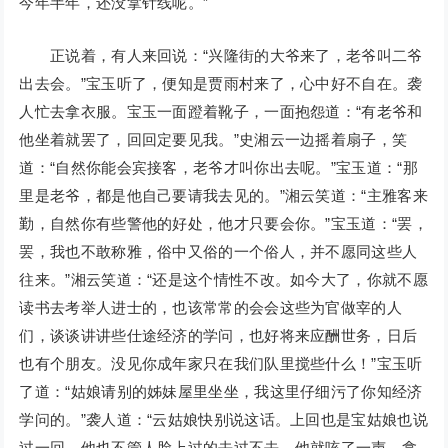
今年半年，还没拿针线呢。”
正说着，有人来回说：“兴隆街的大爷来了，老爷叫二爷
出去会。”宝玉听了，便知是贾雨村来了，心中好不自在。袭
人忙去拿衣服。宝玉一面蹬着靴子，一面抱怨道：“有老爷和
他坐着就罢了，回回定要见我。”史湘云一边摇着扇子，笑
道：“自然你能会宾接客，老爷才叫你出去呢。”宝玉道：“那
里是老爷，都是他自己要请我去见的。”湘云笑道：“主雅客来
勤，自然你有些警他的好处，他才只要会你。”宝玉道：“罢，
罢，我也不敢称雅，俗中又俗的一个俗人，并不愿同这些人
往来。”湘云笑道：“还是这个情性不改。如今大了，你就不愿
读书去考举人进士的，也该常常的会会这些为官做宰的人
们，谈谈讲讲些仕途经济的学问，也好将来应酬世务，日后
也有个朋友。没见你成年家只在我们队里搅些什么！”宝玉听
了道：“姑娘请别的姊妹屋里坐坐，我这里仔细污了你知经济
学问的。”袭人道：“云姑娘快别说这话。上回也是宝姑娘也说
过一回，他也不管人脸上过的去过不去，他就咳了一声，拿