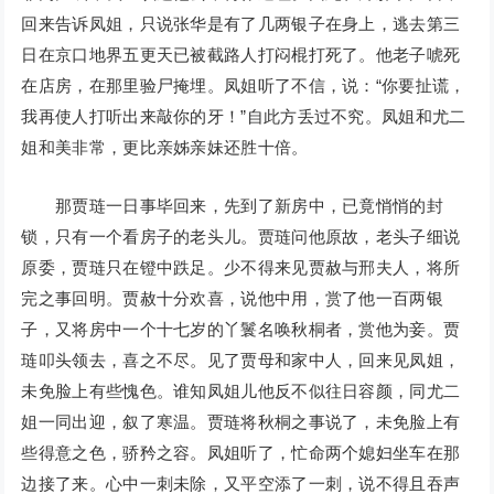
回来告诉凤姐，只说张华是有了几两银子在身上，逃去第三
日在京口地界五更天已被截路人打闷棍打死了。他老子唬死
在店房，在那里验尸掩埋。凤姐听了不信，说：“你要扯谎，
我再使人打听出来敲你的牙！”自此方丢过不究。凤姐和尤二
姐和美非常，更比亲姊亲妹还胜十倍。
那贾琏一日事毕回来，先到了新房中，已竟悄悄的封
锁，只有一个看房子的老头儿。贾琏问他原故，老头子细说
原委，贾琏只在镫中跌足。少不得来见贾赦与邢夫人，将所
完之事回明。贾赦十分欢喜，说他中用，赏了他一百两银
子，又将房中一个十七岁的丫鬟名唤秋桐者，赏他为妾。贾
琏叩头领去，喜之不尽。见了贾母和家中人，回来见凤姐，
未免脸上有些愧色。谁知凤姐儿他反不似往日容颜，同尤二
姐一同出迎，叙了寒温。贾琏将秋桐之事说了，未免脸上有
些得意之色，骄矜之容。凤姐听了，忙命两个媳妇坐车在那
边接了来。心中一刺未除，又平空添了一刺，说不得且吞声