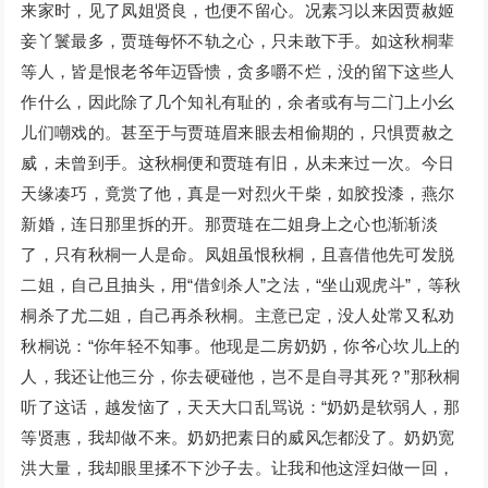
来家时，见了凤姐贤良，也便不留心。况素习以来因贾赦姬
妾丫鬟最多，贾琏每怀不轨之心，只未敢下手。如这秋桐辈
等人，皆是恨老爷年迈昏愦，贪多嚼不烂，没的留下这些人
作什么，因此除了几个知礼有耻的，余者或有与二门上小幺
儿们嘲戏的。甚至于与贾琏眉来眼去相偷期的，只惧贾赦之
威，未曾到手。这秋桐便和贾琏有旧，从未来过一次。今日
天缘凑巧，竟赏了他，真是一对烈火干柴，如胶投漆，燕尔
新婚，连日那里拆的开。那贾琏在二姐身上之心也渐渐淡
了，只有秋桐一人是命。凤姐虽恨秋桐，且喜借他先可发脱
二姐，自己且抽头，用“借剑杀人”之法，“坐山观虎斗”，等秋
桐杀了尤二姐，自己再杀秋桐。主意已定，没人处常又私劝
秋桐说：“你年轻不知事。他现是二房奶奶，你爷心坎儿上的
人，我还让他三分，你去硬碰他，岂不是自寻其死？”那秋桐
听了这话，越发恼了，天天大口乱骂说：“奶奶是软弱人，那
等贤惠，我却做不来。奶奶把素日的威风怎都没了。奶奶宽
洪大量，我却眼里揉不下沙子去。让我和他这淫妇做一回，