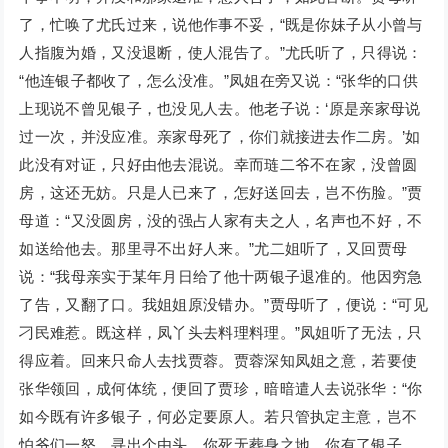
了，忙唤了尤氏过来，说他作事不妥，“既是你妹子从小曾与
人指腹为婚，又没退断，使人混告了。”尤氏听了，只得说：
“他连银子都收了，怎么没准。”凤姐在旁又说：“张华的口供
上现说不曾见银子，也没见人去。他老子说：‘原是亲家母说
过一次，并没应准。亲家母死了，你们就接进去作二房。’如
此没有对证，只好由他去混说。幸而琏二爷不在家，没曾圆
房，这还无妨。只是人已来了，怎好送回去，岂不伤脸。”贾
母道：“又没圆房，没的强占人家有夫之人，名声也不好，不
如送给他去。那里寻不出好人来。”尤二姐听了，又回贾母
说：“我母亲实于某年月日给了他十两银子退准的。他因穷急
了告，又翻了口。我姐姐原没错办。”贾母听了，便说：“可见
刁民难惹。既这样，凤丫头去料理料理。”凤姐听了无法，只
得应着。回来只命人去找贾蓉。贾蓉深知凤姐之意，若要使
张华领回，成何体统，便回了贾珍，暗暗遣人去说张华：“你
如今既有许多银子，何必定要原人。若只管执定主意，岂不
怕爷们一怒，寻出个由头，你死无葬身之地。你有了银子，