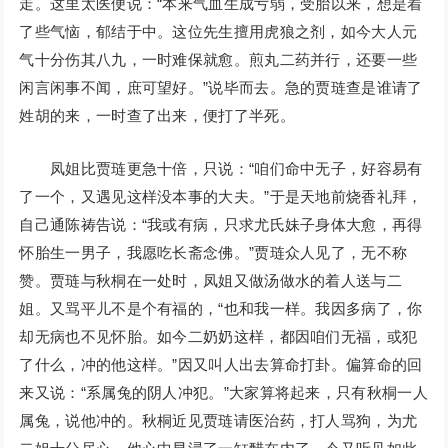
走。这里太医便说：“本来气血生成亏弱，受胎以来，想是着
了些气恼，郁结于中。这位先生擅用虎狼之剂，如今大人元
气十分伤其八九，一时难保就愈。煎丸二药并行，还要一些
闲言闲事不闻，庶可望好。”说毕而去。急的贾琏查是谁请了
姓胡的来，一时查了出来，便打了半死。
凤姐比贾琏更急十倍，只说：“咱们命中无子，好容易有
了一个，又遇见这样没本事的大夫。”于是天地前烧香礼拜，
自己通陈祷告说：“我或有病，只求尤氏妹子身体大愈，再得
怀胎生一男子，我愿吃长斋念佛。”贾琏众人见了，无不称
赞。贾琏与秋桐在一处时，凤姐又做汤做水的着人送与二
姐。又骂平儿不是个有福的，“也和我一样。我因多病了，你
却无病也不见怀胎。如今二奶奶这样，都因咱们无福，或犯
了什么，冲的他这样。”因又叫人出去算命打卦。偏算命的回
来又说：“系属兔的阴人冲犯。”大家算将起来，只有秋桐一人
属兔，说他冲的。秋桐近见贾琏请医治药，打人骂狗，为尤