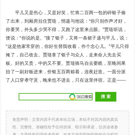
平儿又是伤心，又是好笑，忙将二百两一包的碎银子偷
了出来，到厢房拉住贾琏，悄递与他说：“你只别作声才好，
你要哭，外头多少哭不得，又跑了这里来点眼。”贾琏听说，
便说：“你说的是。”接了银子，又将一条裙子递与平儿，说：
“这是他家常穿的，你好生替我收着，作个念心儿。”平儿只得
掩了，自己收去。贾琏拿了银子与众人，走来命人先去买
板。好的又贵，中的又不要。贾琏骑马自去要瞧，至晚间果
抬了一副好板进来，价银五百两赊着，连夜赶造。一面分派
了人口穿孝守灵，晚来也不进去，只在这里伴宿。正是——
免责声明：文章内容不代表本站立场，本站不对其内容的真实
性、完整性、准确性给予任何担保、暗示和承诺，仅供读者参
考，文章版权归原作者所有。如本文内容影响到您的合法权益