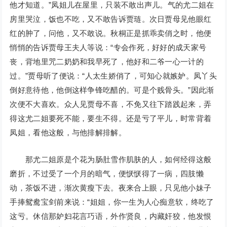
他才知道。”凤姐儿在屋里，只装不敢出声儿。气的尤二姐在
房里哭泣，饭也不吃，又不敢告诉贾琏。次日贾母见他眼红
红的肿了，问他，又不敢说。秋桐正是抓乖卖俏之时，他便
悄悄的告诉贾母王夫人等说：“专会作死，好好的成天家号
丧，背地里咒二奶奶和我早死了，他好和二爷一心一计的
过。”贾母听了便说：“人太生娇俏了，可知心就嫉妒。凤丫头
倒好意待他，他倒这样争锋吃醋的。可是个贱骨头。”因此渐
次便不大喜欢。众人见贾母不喜，不免又往下踏践起来，弄
得这尤二姐要死不能，要生不得。还是亏了平儿，时常背着
凤姐，看他这般，与他排解排解。
那尤二姐原是个花为肠肚雪作肌肤的人，如何经得这般
磨折，不过受了一个月的暗气，便恹恹得了一病，四肢懒
动，茶饭不进，渐次黄瘦下去。夜来合上眼，只见他小妹子
手捧鸳鸯宝剑前来说：“姐姐，你一生为人心痴意软，终吃了
这亏。休信那妒妇花言巧语，外作贤良，内藏奸狡，他发恨