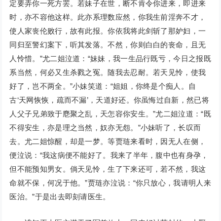
定要弄你一死方罢。若妹子在世，断不肯令你进来，即进来
时，亦不容他这样。此亦系理数应然，你我生前淫奔不才，
使人家丧伦败行，故有此报。你依我将此剑斩了那妒妇，一
同归至警幻案下，听其发落。不然，你则白白的丧命，且无
人怜惜。”尤二姐泣道：“妹妹，我一生品行既亏，今日之报既
系当然，何必又生杀戮之冤。随我去忍耐。若天见怜，使我
好了，岂不两全。”小妹笑道：“姐姐，你终是个痴人。自
古‘天网恢恢，疏而不漏’，天道好还。你虽悔过自新，然已将
人父子兄弟致于麀聚之乱，天怎容你安生。”尤二姐泣道：“既
不得安生，亦是理之当然，奴亦无怨。”小妹听了，长叹而
去。尤二姐惊醒，却是一梦。等贾琏来看时，因无人在侧，
便泣说：“我这病便不能好了。我来了半年，腹中也有身孕，
但不能预知男女。倘天见怜，生了下来还可，若不然，我这
命就不保，何况于他。”贾琏亦泣说：“你只放心，我请明人来
医治。”于是出去即刻请医生。