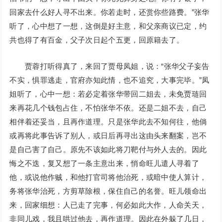
回家去什么好人寻不出来。你若走时，还赏你些路费。”张华
听了，心中想了一想，这倒是好主意，和父亲商议已定，约
共也得了有百金，父子次日起个五更，回原籍去了。
贾蓉打听得真了，来回了贾母凤姐，说：“张华父子妄告
不实，惧罪逃走，官府亦知此情，也不追究，大事完毕。”凤
姐听了，心中一想：若必定着张华带回二姐去，未免贾琏回
来再花几个钱包占住，不怕张华不依。还是二姐不去，自己
相伴着还妥当，且再作道理。只是张华此去不知何往，他倘
或再将此事告诉了别人，或日后再寻出这由头来翻案，岂不
是自己害了自己。原先不该如此将刀靶付与外人去的。因此
悔之不迭，复又想了一条主意出来，悄命旺儿遣人寻着了
他，或说他作贼，和他打官司将他治死，或暗中使人算计，
务将张华治死，方剪草除根，保住自己的名誉。旺儿领命出
来，回家细想：人已走了完事，何必如此大作，人命关天，
非同儿戏，我且哄过他去，再作道理。因此在外躲了几日，