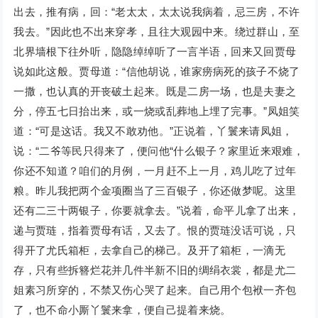
出去，推有病，回：“老太太，太太说我病着，忌三房，不许
我去。”因此也不出来穿孝，且往大观园中来。绕过群山，至
北界墙根下往外听，隐隐绰绰听了一言半语，回来又回贾母
说如此这般。贾母道：“信他胡说，谁家痨病死的孩子不烧了
一撒，也认真的开丧破土起来。既是二房一场，也是夫妻之
分，停五七日抬出来，或一烧或乱葬地上埋了完事。”凤姐笑
道：“可是这话。我又不敢劝他。”正说着，丫鬟来请凤姐，
说：“二爷等民只得来了，便问他“什么银子？家里近来艰难，
你还不知道？咱们的月例，一月赶不上一月，鸡儿吃了过年
粮。昨儿我把两个金项圈当了三百银子，你还做梦呢。这里
还有二三十两银子，你要就拿去。”说着，命平儿拿了出来，
递与贾琏，指着贾母有话，又去了。恨的贾琏没话可说，只
得开了尤氏箱柜，去拿自己的梯己。及开了箱柜，一滴无
存，只有些拆簪烂花并几件半新不旧的绸绢衣裳，都是尤二
姐素习所穿的，不禁又伤心哭了起来。自己用个包袱一齐包
了，也不命小厮丫鬟来拿，便自己提着来烧。