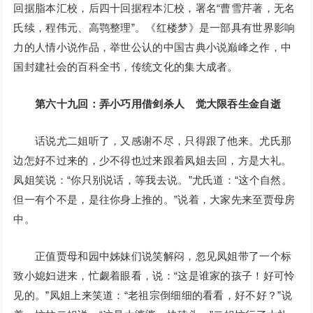
回据脂本汇校，后四十回据程本汇校，署名“曹雪芹著，无名
氏续，程伟元、高鹗整理”。《红楼梦》是一部具有世界影响
力的人情小说作品，举世公认的中国古典小说巅峰之作，中
国封建社会的百科全书，传统文化的集大成者。
第六十九回：弄小巧用借剑杀人 觉大限吞生金自逝
话说尤二姐听了，又感谢不尽，只得跟了他来。尤氏那
边怎好不过来的，少不得也过来跟着凤姐去回，方是大礼。
凤姐笑说：“你只别说话，等我去说。”尤氏道：“这个自然。
但一有个不是，是往你身上推的。”说着，大家先来至贾母房
中。
正值贾母和园中姊妹们说笑解闷，忽见凤姐带了一个标
致小媳妇进来，忙觑着眼看，说：“这是谁家的孩子！好可怜
见的。”凤姐上来笑道：“老祖宗倒细细的看看，好不好？”说