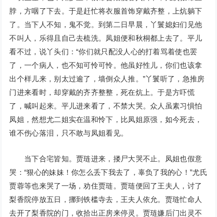
脖，方咽了下去。于是赶忙将衣服首饰穿戴齐整，上炕躺下
了。当下人不知，鬼不觉。到第二日早晨，丫鬟媳妇们见他
不叫人，乐得且自己去梳洗。凤姐便和秋桐都上去了。平儿
看不过，说丫头们：“你们就只配没人心的打着骂着使也罢
了，一个病人，也不知可怜可怜。他虽好性儿，你们也该拿
出个样儿来，别太过逾了，墙倒众人推。”丫鬟听了，急推房
门进来看时，却穿戴的齐齐整整，死在炕上。于是方吓慌
了，喊叫起来。平儿进来看了，不禁大哭。众人虽素习惧怕
凤姐，然想尤二姐实在温和怜下，比凤姐原强，如今死去，
谁不伤心落泪，只不敢与凤姐看见。
当下合宅皆知。贾琏进来，搂尸大哭不止。凤姐也假意
哭：“狠心的妹妹！你怎么丢下我去了，辜负了我的心！”尤氏
贾蓉等也来哭了一场，劝住贾琏。贾琏便回了王夫人，讨了
梨香院停放五日，挪到铁槛寺去，王夫人依允。贾琏忙命人
去开了梨香院的门，收拾出正房来停灵。贾琏嫌后门出灵不