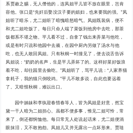
系贾赦之赐，无人僭他的，连凤姐平儿皆不放在眼里，岂肯
容他。张口是“先奸后娶没汉子要的娼妇，也来要我的强。”凤
姐听了暗乐，尤二姐听了暗愧暗怒暗气。凤姐既装病，便不
和尤二姐吃饭了。每日只命人端了菜饭到他房中去吃，那茶
饭都系不堪之物。平儿看不过，自拿了钱出来弄菜与他吃，
或是有时只说和他园中去顽，在园中厨内另做了汤水与他
吃，也无人敢回凤姐。只有秋桐一时撞见了，便去说舌告诉
凤姐说：“奶奶的名声，生是平儿弄坏了的。这样好菜好饭浪
着不吃，却往园里去偷吃。”凤姐听了，骂平儿说：“人家养猫
拿耗子，我的猫只倒咬鸡。”平儿不敢多说，自此也要远着
了。又暗恨秋桐，难以出口。
园中姊妹和李纨迎春惜春等人，皆为凤姐是好意，然宝
黛一干人暗为二姐担心。虽都不便多事，惟见二姐可怜，常
来了，倒还都悯恤他。每日常无人处说起话来，尤二姐便淌
眼抹泪，又不敢抱怨。凤姐儿又并无露出一点坏形来。贾琏