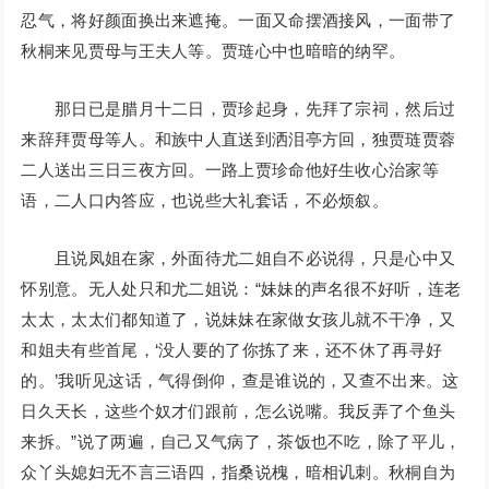
忍气，将好颜面换出来遮掩。一面又命摆酒接风，一面带了
秋桐来见贾母与王夫人等。贾琏心中也暗暗的纳罕。
那日已是腊月十二日，贾珍起身，先拜了宗祠，然后过
来辞拜贾母等人。和族中人直送到洒泪亭方回，独贾琏贾蓉
二人送出三日三夜方回。一路上贾珍命他好生收心治家等
语，二人口内答应，也说些大礼套话，不必烦叙。
且说凤姐在家，外面待尤二姐自不必说得，只是心中又
怀别意。无人处只和尤二姐说：“妹妹的声名很不好听，连老
太太，太太们都知道了，说妹妹在家做女孩儿就不干净，又
和姐夫有些首尾，‘没人要的了你拣了来，还不休了再寻好
的。’我听见这话，气得倒仰，查是谁说的，又查不出来。这
日久天长，这些个奴才们跟前，怎么说嘴。我反弄了个鱼头
来拆。”说了两遍，自己又气病了，茶饭也不吃，除了平儿，
众丫头媳妇无不言三语四，指桑说槐，暗相讥刺。秋桐自为