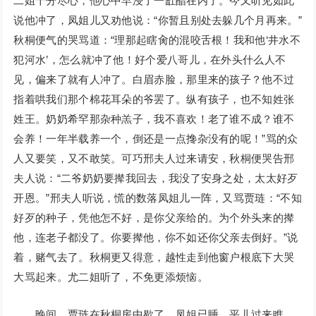
二姐十分尽心，他心中早浸了一缸醋在内了。今又听见如此
说他冲了，凤姐儿又劝他说：“你暂且别处去躲几个月再来。”
秋桐便气的哭骂道：“理那起瞎肏的混咬舌根！我和他‘井水不
犯河水’，怎么就冲了他！好个爱八哥儿，在外头什么人不
见，偏来了就有人冲了。白眉赤脸，那里来的孩子？他不过
指着哄我们那个棉花耳朵的爷罢了。纵有孩子，也不知姓张
姓王。奶奶希罕那杂种羔子，我不喜欢！老了谁不成？谁不
会养！一年半载养一个，倒还是一点搀杂没有的呢！”骂的众
人又要笑，又不敢笑。可巧邢夫人过来请安，秋桐便哭告邢
夫人说：“二爷奶奶要撵我回去，我没了安身之处，太太好歹
开恩。”邢夫人听说，慌的数落凤姐儿一阵，又骂贾琏：“不知
好歹的种子，凭他怎不好，是你父亲给的。为个外头来的撵
他，连老子都没了。你要撵他，你不如还你父亲去倒好。”说
着，赌气去了。秋桐更又得意，越性走到他窗户根底下大哭
大骂起来。尤二姐听了，不免更添烦恼。
晚间，贾琏在秋桐房中歇了，凤姐已睡，平儿过来瞧