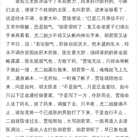
谁知王太医亦谋干了军前效力，回来好讨荫封的。小厮
们走去，便请了个姓胡的太医，名叫君荣。进来诊脉看了，
说是经水不调，全要大补。贾琏便说：“已是三月庚信不行，
又常作呕酸，恐是胎气。”胡君荣听了，复又命老婆子们请出
手来再看看。尤二姐少不得又从帐内伸出手来。胡君荣又诊
了半日，说：“若论胎气，肝脉自应洪大。然木盛则生火，经
水不调亦皆因由肝木所致。医生要大胆，须得请奶奶将金面
略露露，医生观观气色，方敢下药。”贾琏无法，只得命将帐
子掀起一缝，尤二姐露出脸来。胡君荣一见，魂魄如飞上九
天，通身麻木，一无所知。一时掩了帐子，贾琏就陪他出
来，问是如何。胡太医道：“不是胎气，只是迂血凝结。如今
只以下迂血通经脉要紧。”于是写了一方，作辞而去。贾琏命
人送了药礼，抓了药来，调服下去。只半夜，尤二姐腹痛不
止，谁知竟将一个已成形的男胎打了下来。于是血行不止，
二姐就昏迷过去。贾琏闻知，大骂胡君荣。一面再遣人去请
医调治，一面命人去打告胡君荣。胡君荣听了，早已卷包逃