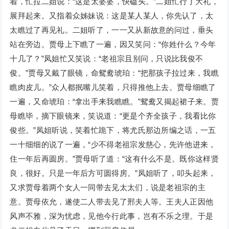
着，忙拉二姐说：“这是太婆婆，快磕头。”二姐忙行了大礼，
展拜起来。又指着众姊妹说：这是某人某人，你先认了，太
太瞧过了再见礼。二姐听了，一一又从新故意的问过，垂头
站在旁边。贾母上下瞧了一遍，因又笑问：“你姓什么？今年
十几了？”凤姐忙又笑说：“老祖宗且别问，只说比我俊不
俊。”贾母又戴了眼镜，命鸳鸯琥珀：“把那孩子拉过来，我瞧
瞧肉皮儿。”众人都抿嘴儿笑着，只得推他上去。贾母细瞧了
一遍，又命琥珀：“拿出手来我瞧瞧。”鸳鸯又揭起裙子来。贾
母瞧毕，摘下眼镜来，笑说道：“更是个齐全孩子，我看比你
俊些。”凤姐听说，笑着忙跪下，将尤氏那边所编之话，一五
一十细细的说了一遍，“少不得老祖宗发慈心，先许他进来，
住一年后再圆房。”贾母听了道：“这有什么不是。既你这样贤
良，很好。只是一年后方可圆得房。”凤姐听了，叩头起来，
又求贾母着两个女人一同带去见太太们，说是老祖宗的主
意。贾母依允，遂使二人带去见了邢夫人等。王夫人正因他
风声不雅，深为忧虑，见他今行此事，岂有不乐之理。于是