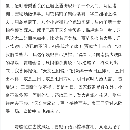
像，便对着梨香院的正墙上通街现开了一个大门。两边搭
棚，安坛场做佛事。用软榻铺了锦缎衾褥，将二姐抬上榻
去，用衾单盖了。八个小厮和几个媳妇围随，从内子墙一带
抬往梨香院来。那里已请下天文生预备，揭起衾单一看，只
见这尤二姐面色如生，比活着还美貌。贾琏又搂着大哭，只
叫“奶奶，你死的不明，都是我坑了你！”贾蓉忙上来劝：“叔
叔解着些儿，我这个姨娘自己没福。”说着，又向南指大观园
的界墙，贾琏会意，只悄悄跌脚说：“我忽略了，终久对出
来，我替你报仇。”天文生回说：“奶奶卒于今日正卯时，五日
出不得，或是三日，或是七日方可。明日寅时入殓大吉。”贾
琏道：“三日断乎使不得，竟是七日。因家叔家兄皆在外，小
丧不敢多停，等到外头，还放五七，做大道场才掩灵。明年
往南去下葬。”天文生应诺，写了殃榜而去。宝玉已早过来陪
哭一场。众族中人也都来了。
贾琏忙进去找凤姐，要银子治办棺椁丧礼。凤姐见抬了