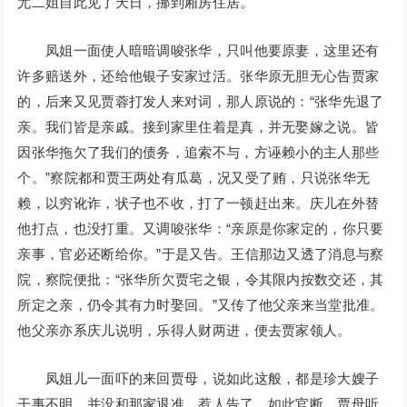
尤二姐自此见了天日，挪到厢房住居。
凤姐一面使人暗暗调唆张华，只叫他要原妻，这里还有
许多赔送外，还给他银子安家过活。张华原无胆无心告贾家
的，后来又见贾蓉打发人来对词，那人原说的：“张华先退了
亲。我们皆是亲戚。接到家里住着是真，并无娶嫁之说。皆
因张华拖欠了我们的债务，追索不与，方诬赖小的主人那些
个。”察院都和贾王两处有瓜葛，况又受了贿，只说张华无
赖，以穷讹诈，状子也不收，打了一顿赶出来。庆儿在外替
他打点，也没打重。又调唆张华：“亲原是你家定的，你只要
亲事，官必还断给你。”于是又告。王信那边又透了消息与察
院，察院便批：“张华所欠贾宅之银，令其限内按数交还，其
所定之亲，仍令其有力时娶回。”又传了他父亲来当堂批准。
他父亲亦系庆儿说明，乐得人财两进，便去贾家领人。
凤姐儿一面吓的来回贾母，说如此这般，都是珍大嫂子
干事不明，并没和那家退准，惹人告了，如此官断。贾母听