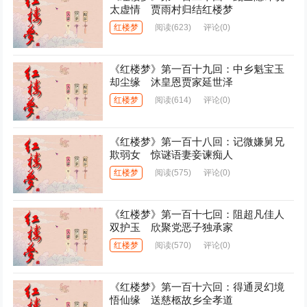
太虚情 贾雨村归结红楼梦
红楼梦
阅读
(623)
评论(0)
《红楼梦》第一百十九回：中乡魁宝玉
却尘缘 沐皇恩贾家延世泽
红楼梦
阅读
(614)
评论(0)
《红楼梦》第一百十八回：记微嫌舅兄
欺弱女 惊谜语妻妾谏痴人
红楼梦
阅读
(575)
评论(0)
《红楼梦》第一百十七回：阻超凡佳人
双护玉 欣聚党恶子独承家
红楼梦
阅读
(570)
评论(0)
《红楼梦》第一百十六回：得通灵幻境
悟仙缘 送慈柩故乡全孝道