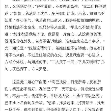
他，又悄悄劝他：“好生养病，不要理那畜生。”尤二姐拉他哭
道：“姐姐，我从到了这里，多亏姐姐照应。为我，姐姐也不
知受了多少闲气。我若逃的出命来，我必答报姐姐的恩德，
只怕我逃不出命来，也只好等来生罢。”平儿也不禁滴泪说
道：“想来都是我坑了你。我原是一片痴心，从没瞒他的话。
既听见你在外头，岂有不告诉他的。谁知生出这些个事来。”
尤二姐忙道：“姐姐这话错了。若姐姐便不告诉他，他岂有打
听不出来的，不过是姐姐说的在先。况且我也要一心进来，
方成个体统，与姐姐何干。”二人哭了一回，平儿又嘱咐了几
句，夜已深了，方去安息。
这里尤二姐心下自思：“病已成势，日无所养，反有所
伤，料定必不能好。况胎已打下，无可悬心，何必受这些零
气，不如一死，倒还干净。常听见人说，生金子可以坠死，
岂不比上吊自刎又干净。”想毕，拃挣起来，打开箱子，找出
一块生金，也不知多重，恨命含泪便吞入口中，几次狠命直