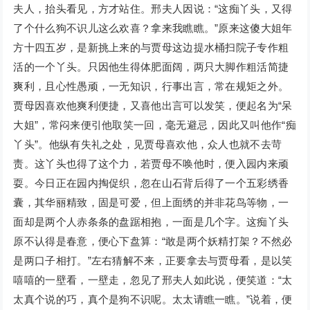
夫人，抬头看见，方才站住。邢夫人因说：“这痴丫头，又得
了个什么狗不识儿这么欢喜？拿来我瞧瞧。”原来这傻大姐年
方十四五岁，是新挑上来的与贾母这边提水桶扫院子专作粗
活的一个丫头。只因他生得体肥面阔，两只大脚作粗活简捷
爽利，且心性愚顽，一无知识，行事出言，常在规矩之外。
贾母因喜欢他爽利便捷，又喜他出言可以发笑，便起名为“呆
大姐”，常闷来便引他取笑一回，毫无避忌，因此又叫他作“痴
丫头”。他纵有失礼之处，见贾母喜欢他，众人也就不去苛
责。这丫头也得了这个力，若贾母不唤他时，便入园内来顽
耍。今日正在园内掏促织，忽在山石背后得了一个五彩绣香
囊，其华丽精致，固是可爱，但上面绣的并非花鸟等物，一
面却是两个人赤条条的盘踞相抱，一面是几个字。这痴丫头
原不认得是春意，便心下盘算：“敢是两个妖精打架？不然必
是两口子相打。”左右猜解不来，正要拿去与贾母看，是以笑
嘻嘻的一壁看，一壁走，忽见了邢夫人如此说，便笑道：“太
太真个说的巧，真个是狗不识呢。太太请瞧一瞧。”说着，便