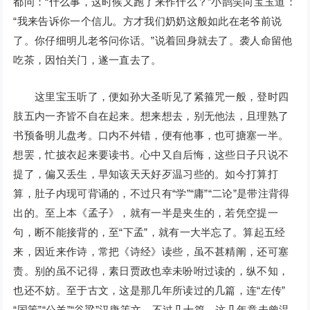
都问：“什么事，这时候又跑了来作什么？”小鹊笑向宝玉道：
“我来告诉你一个信儿。方才我们奶奶这般如此在老爷前说
了。你仔细明儿老爷问你话。”说着回身就去了。袭人命留他
吃茶，因怕关门，遂一直去了。
这里宝玉听了，便如孙大圣听见了紧箍咒一般，登时四
肢五内一齐皆不自在起来。想来想去，别无他法，且理熟了
书预备明儿盘考。口内不舛错，便有他事，也可搪塞一半。
想罢，忙披衣起来要读书。心中又自后悔，这些日子只说不
提了，偏又丢生，早知该天天好歹温习些的。如今打算打
算，肚子内现可背诵的，不过只有“学”“庸”“二论”是带注背得
出的。至上本《孟子》，就有一半是夹生的，若凭空提一
句，断不能接背的，至“下孟”，就有一大半忘了。算起五经
来，因近来作诗，常把《诗经》读些，虽不甚精阐，还可塞
责。别的虽不记得，素日贾政也幸未吩咐过读的，纵不知，
也还不妨。至于古文，这是那几年所读过的几篇，连“左传”
“国策”“公羊”“谷粱”汉唐等文，不过几十篇，这几年竟未曾温