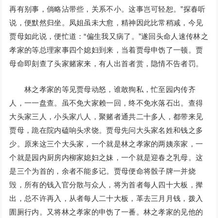
再有别事，倘略沾带些，关系不小。这事岂可轻恕。”探春听
说，便默然归坐。凤姐虽未大愈，精神因此比常稍减，今见
贾母如此说，便忙道：“偏生我又病了。”遂回头命人速传林之
孝家的等总理家事四个媳妇到来，当着贾母申饬了一顿。贾
母命即刻查了头家赌家来，有人出首者赏，隐情不告者罚。
林之孝家的等见贾母动怒，谁敢狥私，忙至园内传齐
人，一一盘查。虽不免大家赖一回，终不免水落石出。查得
大头家三人，小头家八人，聚赌者通共二十多人，都带来见
贾母，跪在院内磕响头求饶。贾母先问大头家名姓和钱之多
少。原来这三个大头家，一个就是林之孝家的两姨亲家，一
个就是园内厨房内柳家媳妇之妹，一个就是迎春之乳母。这
是三个为首的，余者不能多记。贾母便命将骰子牌一并烧
毁，所有的钱入官分散与众人，将为首者每人四十大板，撵
出，总不许再入，从者每人二十大板，革去三月月钱，拨入
圊厕行内。又将林之孝家的申饬了一番。林之孝家的见他的