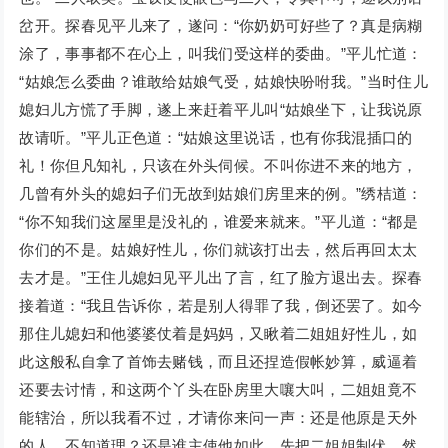
岔开。探春见平儿来了，遂问：“你奶奶可好些了？真是病糊
涂了，事事都不在心上，叫我们受这样的委曲。”平儿忙道：
“姑娘怎么委曲？谁敢给姑娘气受，姑娘快吩咐我。”当时住儿
媳妇儿方慌了手脚，遂上来赶着平儿叫“姑娘坐下，让我说原
故请听。”平儿正色道：“姑娘这里说话，也有你我混插口的
礼！你但凡知礼，只该在外头伺候。不叫你进不来的地方，
几曾有外头的媳妇子们无故到姑娘们房里来的例。”绣桔道：
“你不知我们这屋里是没礼的，谁爱来就来。”平儿道：“都是
你们的不是。姑娘好性儿，你们就该打出去，然后再回太太
去才是。”王住儿媳妇见平儿出了言，红了脸方退出去。探春
接着道：“我且告诉你，若是别人得罪了我，倒还罢了。如今
那住儿媳妇和他婆婆仗着是妈妈，又瞅着二姐姐好性儿，如
此这般私自拿了首饰去赌钱，而且还捏造假帐妙算，威逼着
还要去讨情，和这两个丫头在卧房里大嚷大叫，二姐姐竟不
能辖治，所以我看不过，才请你来问一声：还是他原是天外
的人，不知道理？还是谁主使他如此，先把二姐姐制伏，然