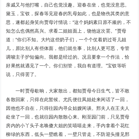
亲戚又与他打嘴，自己也觉没趣。迎春在坐，也觉没意思。
黛玉，宝钗，探春等见迎春的乳母如此，也是物伤其类的意
思，遂都起身笑向贾母讨情说：“这个妈妈素日原不顽的，不
知怎么也偶然高兴。求看二姐姐面上，饶他这次罢。”贾母
道：“你们不知。大约这些奶子们，一个个仗着奶过哥儿姐
儿，原比别人有些体面，他们就生事，比别人更可恶，专管
调唆主子护短偏向。我都是经过的。况且要拿一个作法，恰
好果然就遇见了一个。你们别管，我自有道理。”宝钗等听
说，只得罢了。
一时贾母歇晌，大家散出，都知贾母今日生气，皆不敢
各散回家，只得在此暂候。尤氏便往凤姐处来闲话了一回，
因他也不自在，只得往园内寻众姑嫂闲谈。邢夫人在王夫人
处坐了一回，也就往园内散散心来。刚至园门前，只见贾母
房内的小丫头子名唤傻大姐的笑嘻嘻走来，手内拿着个花红
柳绿的东西，低头一壁瞧着，一壁只管走，不防迎头撞见邢