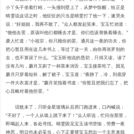
小丫头子坐着打盹，一头撞到壁上了，从梦中惊醒，恰正是
晴雯说这话之时，他怔怔的只当是晴雯打了他一下，遂哭央
说：“好姐姐，我再不敢了。”众人都发起笑来。宝玉忙劝道：
“饶他去罢，原该叫他们都睡去才是。你们也该替换着睡去。”
袭人忙道：“小祖宗，你只顾你的罢。通共这一夜的功夫，你
把心暂且用在这几本书上，等过了这一关，由你再张罗别的
去，也不算误了什么。”宝玉听他说的恳切，只得又读。读了
没有几句，麝月又斟了一杯茶来润舌，宝玉接茶吃了。因见
麝月只穿着短袄，解了裙子，宝玉道：“夜静了，冷，到底穿
一件大衣裳才是。”麝月笑指着书道：“你暂且把我们忘了，把
心且略对着他些罢。”
话犹未了，只听金星玻璃从后房门跑进来，口内喊说：
“不好了，一个人从墙上跳下来了！”众人听说，忙问在那里，
即喝起人来，各处寻找。晴雯因见宝玉读书苦恼，劳费一夜
神思，明日也未必妥当，心下正要替宝玉想出一个主意来脱