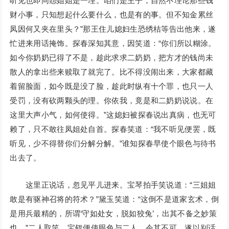
听见也即同怨姐姐是一理。咱们是主子，自然不理论那些钱
财小事，只知想起什么要什么，也是有的事。但不知金累丝
凤因何又夹在里头？”那王住儿媳妇生恐绣桔等告出他来，遂
忙进来用话掩饰。探春深知其意，因笑道：“你们所以糊涂。
如今你奶奶已得了不是，趁此求求二奶奶，把方才的钱尚未
散人的拿出些来赎取了就完了。比不得没闹出来，大家都藏
着留脸面，如今既是没了脸，趁此时纵有十个罪，也只一人
受罚，没有砍两颗头的理。你依我，竟是和二奶奶说说。在
这里大声小气，如何使得。”这媳妇被探春说出真病，也无可
赖了，只不敢往凤姐处自首。探春笑道：“我不听见便罢，既
听见，少不得替你们分解分解。”谁知探春早使个眼色与待书
出去了。
这里正说话，忽见平儿进来。宝琴拍手笑说道：“三姐姐
敢是有驱神召将的符术？”黛玉笑道：“这倒不是道家玄术，倒
是用兵最精的，所谓‘守如处女，脱如狡兔’，出其不备之妙策
也。”二人取笑。宝钗便使眼色与二人，令其不可，遂以别话