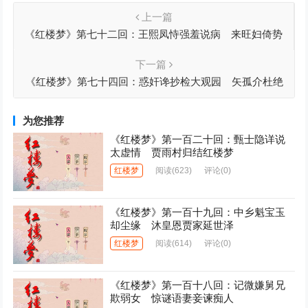
上一篇
《红楼梦》第七十二回：王熙凤恃强羞说病 来旺妇倚势
霸成亲
下一篇
《红楼梦》第七十四回：惑奸谗抄检大观园 矢孤介杜绝
宁国府
为您推荐
《红楼梦》第一百二十回：甄士隐详说
太虚情 贾雨村归结红楼梦
红楼梦
阅读
(623)
评论(0)
《红楼梦》第一百十九回：中乡魁宝玉
却尘缘 沐皇恩贾家延世泽
红楼梦
阅读
(614)
评论(0)
《红楼梦》第一百十八回：记微嫌舅兄
欺弱女 惊谜语妻妾谏痴人