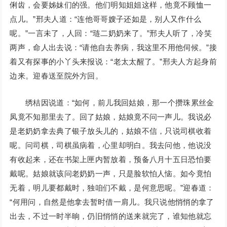
俐齿，会要姊妹们的强。他们明知姐姐这样，他竟不顾恤一
点儿。”邢夫人道：“连他哥哥嫂子还如是，别人又作什么
呢。”一言未了，人回：“琏二奶奶来了。”邢夫人听了，冷笑
两声，命人出去说：“请他自去养病，我这里不用他伺候。”接
着又有探事的小丫头来报说：“老太太醒了。”邢夫人方起身前
边来。迎春送至院外方回。
绣桔因说道：“如何，前儿我回姑娘，那一个攒珠累丝金
凤竟不知那里去了。回了姑娘，姑娘竟不问一声儿。我说必
是老奶奶拿去典了银子放头儿的，姑娘不信，只说司棋收着
呢。问司棋，司棋虽病着，心里却明白。我去问他，他说没
有收起来，还在书架上匣内暂放着，预备八月十五日恐怕要
戴呢。姑娘就该问老奶奶一声，只是脸软怕人恼。如今竟怕
无着，明儿要都戴时，独咱们不戴，是何意思呢。”迎春道：
“何用问，自然是他拿去暂时借一肩儿。我只说他悄悄的拿了
出去，不过一时半晌，仍旧悄悄的送来就完了，谁知他就忘