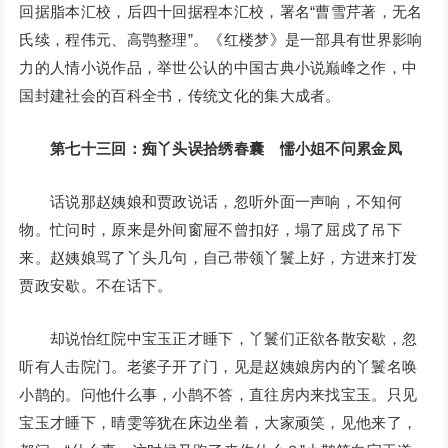
回据脂本汇校，后四十回据程本汇校，署名“曹雪芹著，无名
氏续，程伟元、高鹗整理”。《红楼梦》是一部具有世界影响
力的人情小说作品，举世公认的中国古典小说巅峰之作，中
国封建社会的百科全书，传统文化的集大成者。
第七十三回：痴丫头误拾绣春囊 懦小姐不问累金凤
话说那赵姨娘和贾政说话，忽听外面一声响，不知何
物。忙问时，原来是外间窗屉不曾扣好，塌了屈戍了吊下
来。赵姨娘骂了丫头几句，自己带领丫鬟上好，方进来打发
贾政安歇。不在话下。
却说怡红院中宝玉正才睡下，丫鬟们正欲各散安歇，忽
听有人击院门。老婆子开了门，见是赵姨娘房内的丫鬟名唤
小鹊的。问他什么事，小鹊不答，直往房内来找宝玉。只见
宝玉才睡下，晴雯等犹在床边坐着，大家顽笑，见他来了，