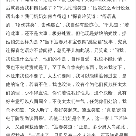
后就要治我和四姑娘了？”平儿忙陪笑道：“姑娘怎么今日说这
话出来？我们奶奶如何当得起！”探春冷笑道：“俗语说
的，‘物伤其类’，‘齿竭唇亡’，我自然有些惊心。”平儿道：“若
论此事，还不是大事，极好处置。但他现是姑娘的奶嫂，据
姑娘怎么样为是？”当下迎春只和宝钗阅“感应篇”故事，究竟
连探春之语亦不曾闻得，忽见平儿如此说，乃笑道：“问我，
我也没什么法子。他们的不是，自作自受，我也不能讨情，
我也不去苛责就是了。至于私自拿去的东西，送来我收下，
不送来我也不要了。太太们要问，我可以隐瞒遮饰过去，是
他的造化，若瞒不住，我也没法，没有个为他们反欺枉太太
们的理，少不得直说。你们若说我好性儿，没个决断，竟有
好主意可以八面周全，不使太太们生气，任凭你们处治，我
总不知道。”众人听了，都好笑起来。黛玉笑道：“真是‘虎狼
屯于阶陛尚谈因果’。若使二姐姐是个男人，这一家上下若许
人，又如何裁治他们。”迎春笑道：“正是。多少男人尚如此，
何况我哉。”一语未了，只见又有一个人进来。正不知道是那