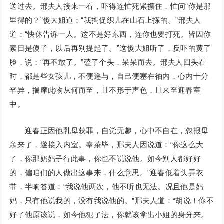
送过去。邢夫人接来一看，吓得连忙死紧攥住，忙问“你是那
里得的？”傻大姐道：“我掏促织儿在山石上拣的。”邢夫人
道：“快休告诉一人。这不是好东西，连你也要打死。皆因你
素日是傻子，以后再别提起了。”这傻大姐听了，反吓的黄了
脸，说：“再不敢了。”磕了个头，呆呆而去。邢夫人回头看
时，都是些女孩儿，不便递与，自己便塞在袖内，心内十分
罕异，揣摩此物从何而至，且不形于声色，且来至迎春室
中。
迎春正因他乳母获罪，自觉无趣，心中不自在，忽报母
亲来了，遂接入内室。奉茶毕，邢夫人因说道：“你这么大
了，你那奶妈子行此事，你也不说说他。如今别人都好好
的，偏咱们的人做出这事来，什么意思。”迎春低着头弄衣
带，半晌答道：“我说他两次，他不听也无法。况且他是妈
妈，只有他说我的，没有我说他的。”邢夫人道：“胡说！你不
好了他原该说，如今他犯了法，你就该拿出小姐的身分来。