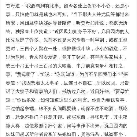
贾母道：“我必料到有此事。如今各处上夜都不小心，还是小
事，只怕他们就是贼也未可知。”当下邢夫人并尤氏等都过来
请安，凤姐及李纨姊妹等皆陪侍，听贾母如此说，都默无所
答。独探春出位笑道：“近因凤姐姐身子不好，几日园内的人
比先放肆了许多。先前不过是大家偷着一时半刻，或夜里坐
更时，三四个人聚在一处，或掷骰或斗牌，小小的顽意，不
过为熬困。近来渐次发诞，竟开了赌局，甚至有头家局主，
或三十吊五十吊三百吊的大输赢。半月前竟有争斗相打之
事。”贾母听了，忙说：“你既知道，为何不早回我们来？”探
春道：“我因想着太太事多，且连日不自在，所以没回。只告
诉了大嫂子和管事的人们，戒饬过几次，近日好些。”贾母忙
道：“你姑娘家，如何知道这里头的利害。你自为耍钱常事，
不过怕起争端。殊不知夜间既耍钱，就保不住不吃酒，既吃
酒，就免不得门户任意开锁。或买东西，寻张觅李，其中夜
静人稀，趋便藏贼引奸引盗，何等事作不出来。况且园内的
姊妹们起居所伴者皆系丫头媳妇们，贤愚混杂，贼盗事小，