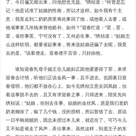
了。今日偏又闹出来，问他想也无益。”绣桔道：“何曾是忘
记！他是试准了姑娘的性格，所以才这样。如今我有个主
意：我竟走到二奶奶房里将此事回了他，或他着人去要，或
他省事拿几吊钱来替他赔补。如何？”迎春忙道：“罢，罢，
罢，省些事罢。宁可没有了，又何必生事。”绣桔道：“姑娘怎
么这样软弱。都要省起事来，将来连姑娘还骗了去呢，我竟
去的是。”说着便走。迎春便不言语，只好由他。
谁知迎春乳母子媳王住儿媳妇正因他婆婆得了罪，来求
迎春去讨情，听他们正说金凤一事，且不进去。也因素日迎
春懦弱，他们都不放在心上。如今见绣桔立意去回凤姐，估
着这事脱不去的，且又有求迎春之事，只得进来，陪笑先向
绣桔说：“姑娘，你别去生事。姑娘的金丝凤，原是我们老奶
奶老糊涂了，输了几个钱，没的捞梢，所以暂借了去。原说
一日半晌就赎的，因总未捞过本儿来，就迟住了。可巧今儿
又不知是谁走了风声，弄出事来。虽然这样，到底主子的东