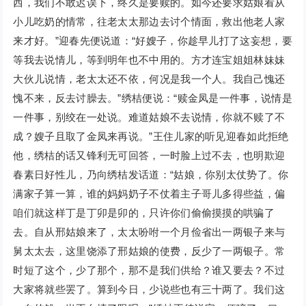
西，我们不敢迟误下，终久是要赎的。如今还要求姑娘看从
小儿吃奶的情常，往老太太那边去讨个情面，救出他老人家
来才好。”迎春先便说道：“好嫂子，你趁早儿打了这妄想，要
等我去说情儿，等到明年也不中用的。方才连宝姐姐林妹妹
大伙儿说情，老太太还不依，何况是我一个人。我自己愧还
愧不来，反去讨臊去。”绣桔便说：“赎金凤是一件事，说情是
一件事，别绞在一处说。难道姑娘不去说情，你就不赎了不
成？嫂子且取了金凤来再说。”王住儿家的听见迎春如此拒绝
他，绣桔的话又锋利无可回答，一时脸上过不去，也明欺迎
春素日好性儿，乃向绣桔发话道：“姑娘，你别太仗势了。你
满家子算一算，谁的妈妈奶子不仗着主子哥儿多得些益，偏
咱们就这样丁是丁卯是卯的，只许你们偷偷摸摸的哄骗了
去。自从邢姑娘来了，太太吩咐一个月俭省出一两银子来与
舅太太去，这里饶添了邢姑娘的使费，反少了一两银子。常
时短了这个，少了那个，那不是我们供给？谁又要去？不过
大家将就些罢了。算到今日，少说些也有三十两了。我们这