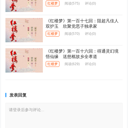
红楼梦
阅读
(575)
评论(0)
《红楼梦》第一百十七回：阻超凡佳人
双护玉 欣聚党恶子独承家
红楼梦
阅读
(570)
评论(0)
《红楼梦》第一百十六回：得通灵幻境
悟仙缘 送慈柩故乡全孝道
红楼梦
阅读
(629)
评论(0)
发表回复
请登录后参与评论...