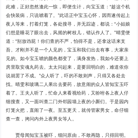
此难，正好忽然逢此一惊，即便生计，向宝玉道：“趁这个机
会快装病，只说唬着了。”此话正中宝玉心怀，因而遂传起上
夜人等来，打着灯笼，各处搜寻，并无踪迹，都说：“小姑娘
们想是睡花了眼出去，风摇的树枝儿，错认作人了。”晴雯便
道：“别放诌屁！你们查的不严，怕得不是，还拿这话来支
吾。才刚并不是一个人见的，宝玉和我们出去有事，大家亲
见的。如今宝玉唬的颜色都变了，满身发热，我如今还要上
房里取安魂丸药去。太太问起来，是要回明白的，难道依你
说就罢了不成。”众人听了，吓的不敢则声，只得又各处去
找。晴雯和玻璃二人果出去要药，故意闹的众人皆知宝玉吓
着了。王夫人听了，忙命人来看视给药，又吩咐各上夜人仔
细搜查，又一面叫查二门外邻园墙上夜的小厮们。于是园内
灯笼火把，直闹了一夜。至五更天，就传管家男女，命仔细
查一查，拷问内外上夜男女等人。
贾母闻知宝玉被吓，细问原由，不敢再隐，只得回明。