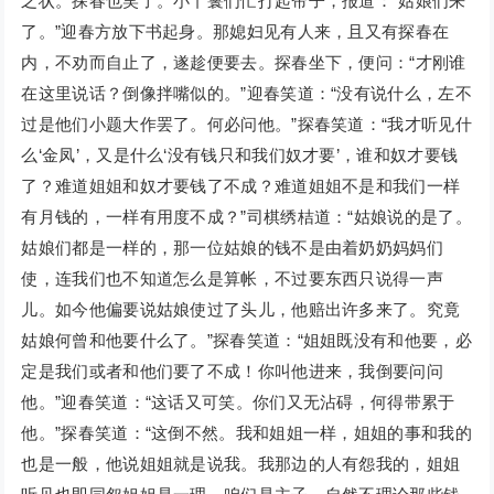
之状。探春也笑了。小丫鬟们忙打起帘子，报道：“姑娘们来
了。”迎春方放下书起身。那媳妇见有人来，且又有探春在
内，不劝而自止了，遂趁便要去。探春坐下，便问：“才刚谁
在这里说话？倒像拌嘴似的。”迎春笑道：“没有说什么，左不
过是他们小题大作罢了。何必问他。”探春笑道：“我才听见什
么‘金凤’，又是什么‘没有钱只和我们奴才要’，谁和奴才要钱
了？难道姐姐和奴才要钱了不成？难道姐姐不是和我们一样
有月钱的，一样有用度不成？”司棋绣桔道：“姑娘说的是了。
姑娘们都是一样的，那一位姑娘的钱不是由着奶奶妈妈们
使，连我们也不知道怎么是算帐，不过要东西只说得一声
儿。如今他偏要说姑娘使过了头儿，他赔出许多来了。究竟
姑娘何曾和他要什么了。”探春笑道：“姐姐既没有和他要，必
定是我们或者和他们要了不成！你叫他进来，我倒要问问
他。”迎春笑道：“这话又可笑。你们又无沾碍，何得带累于
他。”探春笑道：“这倒不然。我和姐姐一样，姐姐的事和我的
也是一般，他说姐姐就是说我。我那边的人有怨我的，姐姐