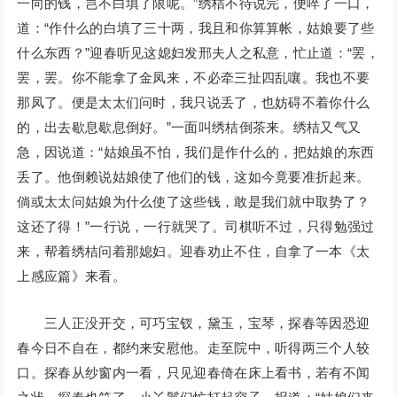
一向的钱，岂不白填了限呢。”绣桔不待说完，便啐了一口，
道：“作什么的白填了三十两，我且和你算算帐，姑娘要了些
什么东西？”迎春听见这媳妇发邢夫人之私意，忙止道：“罢，
罢，罢。你不能拿了金凤来，不必牵三扯四乱嚷。我也不要
那凤了。便是太太们问时，我只说丢了，也妨碍不着你什么
的，出去歇息歇息倒好。”一面叫绣桔倒茶来。绣桔又气又
急，因说道：“姑娘虽不怕，我们是作什么的，把姑娘的东西
丢了。他倒赖说姑娘使了他们的钱，这如今竟要准折起来。
倘或太太问姑娘为什么使了这些钱，敢是我们就中取势了？
这还了得！”一行说，一行就哭了。司棋听不过，只得勉强过
来，帮着绣桔问着那媳妇。迎春劝止不住，自拿了一本《太
上感应篇》来看。
三人正没开交，可巧宝钗，黛玉，宝琴，探春等因恐迎
春今日不自在，都约来安慰他。走至院中，听得两三个人较
口。探春从纱窗内一看，只见迎春倚在床上看书，若有不闻