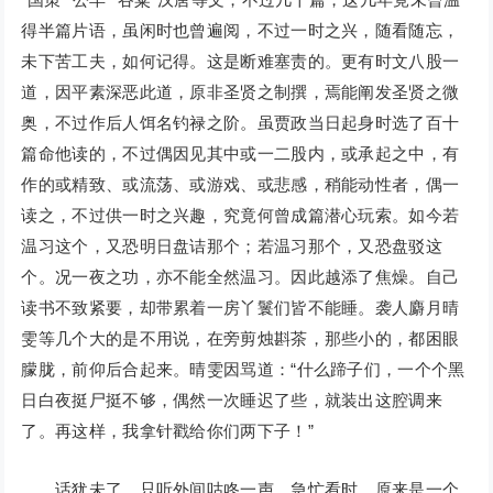
得半篇片语，虽闲时也曾遍阅，不过一时之兴，随看随忘，
未下苦工夫，如何记得。这是断难塞责的。更有时文八股一
道，因平素深恶此道，原非圣贤之制撰，焉能阐发圣贤之微
奥，不过作后人饵名钓禄之阶。虽贾政当日起身时选了百十
篇命他读的，不过偶因见其中或一二股内，或承起之中，有
作的或精致、或流荡、或游戏、或悲感，稍能动性者，偶一
读之，不过供一时之兴趣，究竟何曾成篇潜心玩索。如今若
温习这个，又恐明日盘诘那个；若温习那个，又恐盘驳这
个。况一夜之功，亦不能全然温习。因此越添了焦燥。自己
读书不致紧要，却带累着一房丫鬟们皆不能睡。袭人麝月晴
雯等几个大的是不用说，在旁剪烛斟茶，那些小的，都困眼
朦胧，前仰后合起来。晴雯因骂道：“什么蹄子们，一个个黑
日白夜挺尸挺不够，偶然一次睡迟了些，就装出这腔调来
了。再这样，我拿针戳给你们两下子！”
话犹未了，只听外间咕咚一声，急忙看时，原来是一个