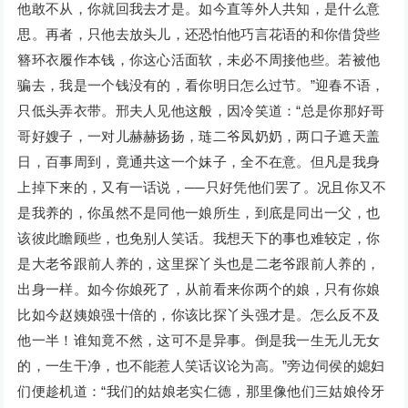
他敢不从，你就回我去才是。如今直等外人共知，是什么意
思。再者，只他去放头儿，还恐怕他巧言花语的和你借贷些
簪环衣履作本钱，你这心活面软，未必不周接他些。若被他
骗去，我是一个钱没有的，看你明日怎么过节。”迎春不语，
只低头弄衣带。邢夫人见他这般，因冷笑道：“总是你那好哥
哥好嫂子，一对儿赫赫扬扬，琏二爷凤奶奶，两口子遮天盖
日，百事周到，竟通共这一个妹子，全不在意。但凡是我身
上掉下来的，又有一话说，──只好凭他们罢了。况且你又不
是我养的，你虽然不是同他一娘所生，到底是同出一父，也
该彼此瞻顾些，也免别人笑话。我想天下的事也难较定，你
是大老爷跟前人养的，这里探丫头也是二老爷跟前人养的，
出身一样。如今你娘死了，从前看来你两个的娘，只有你娘
比如今赵姨娘强十倍的，你该比探丫头强才是。怎么反不及
他一半！谁知竟不然，这可不是异事。倒是我一生无儿无女
的，一生干净，也不能惹人笑话议论为高。”旁边伺侯的媳妇
们便趁机道：“我们的姑娘老实仁德，那里像他们三姑娘伶牙