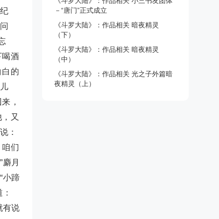
《斗罗大陆》：作品相关 小三书友团体
年纪
－“唐门”正式成立
《斗罗大陆》：作品相关 暗夜精灵
我问
（下）
忘
《斗罗大陆》：作品相关 暗夜精灵
下喝酒
（中）
白白的
《斗罗大陆》：作品相关 光之子外篇暗
夜精灵（上）
些儿
回来，
他，又
里说：
，咱们
”麝月
“小蹄
道：
就有说