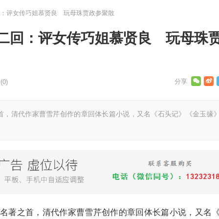
：评女传巧姐慕贤良 玩母珠贾政参聚散
二回：评女传巧姐慕贤良 玩母珠
0)
首，清代作家曹雪芹创作的章回体长篇小说，又名《石头记》《金玉缘
名著之首，清代作家曹雪芹创作的章回体长篇小说，又名