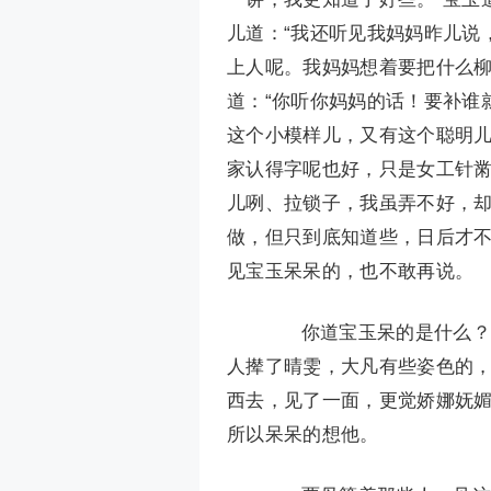
儿道：“我还听见我妈妈昨儿说
上人呢。我妈妈想着要把什么柳
道：“你听你妈妈的话！要补谁
这个小模样儿，又有这个聪明儿
家认得字呢也好，只是女工针黹
儿咧、拉锁子，我虽弄不好，却
做，但只到底知道些，日后才不
见宝玉呆呆的，也不敢再说。
你道宝玉呆的是什么？只
人撵了晴雯，大凡有些姿色的
西去，见了一面，更觉娇娜妩
所以呆呆的想他。