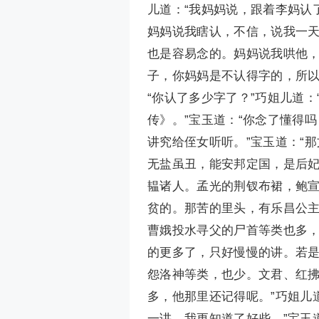
儿道：“我妈妈说，跟着李妈认
妈妈说我瞎认，不信，说我一
也是容易念的。妈妈说我哄他，
子，你妈妈是不认得字的，所以
“你认了多少字了？”巧姐儿道
传》。”宝玉道：“你念了懂得
讲究给侄女听听。”宝玉道：“
无盐虽丑，能安邦定国，是后
韫诸人。孟光的荆钗布裙，鲍
贫的。那苦的里头，有乐昌公
曹娥投水寻父的尸首等类也多
的更多了，只好慢慢的讲。若
怨洛神等类，也少。文君、红拂
多，他那里还记得呢。”巧姐儿
一讲，我更知道了好些。”宝玉