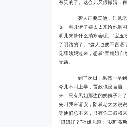
有笑的了。这会儿又假撇清，何
袭人正要骂他，只见老太
呢。明儿请了姨太太来给他解
明儿来赴什么消寒会呢。”宝玉
了明路的了。”袭人也便不言语
见薛姨妈过来，想着“宝姐姐自
无话。
到了次日，果然一早到老
今儿不叫上学，贾政也没言语
来，只有凤姐那边的奶妈子带了
先叫我来请安，陪着老太太说说
等他们总不来，只有你二叔叔来
“妞妞好？”巧姐儿道：“我昨夜