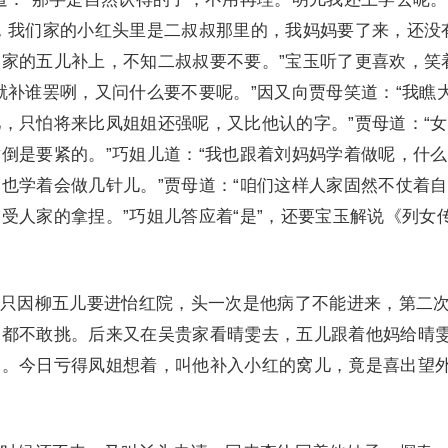
，我们家的小红头里是二叔叔那里的，我妈妈要了来，还没
家的五儿补上，不知二叔叔要不要。”宝玉听了更喜欢，笑
就补谁罢咧，又问什么要不要呢。”因又向贾母笑道：“我瞧
，只怕将来比凤姐姐还强呢，又比他认的字。”贾母道：“
倒是要紧的。”巧姐儿道：“我也跟着刘妈妈学着做呢，什
也学着会做几针儿。”贾母道：“咱们这样人家固然不仗着
受人家的拿捏。”巧姐儿答应着“是”，还要宝玉解说《列女
因柳五儿要进怡红院，头一次是他病了不能进来，第二
，都不敢挑。后来又在吴贵家看晴雯去，五儿跟着他妈给晴
媚。今日亏得凤姐想着，叫他补入小红的窝儿，竟是喜出望