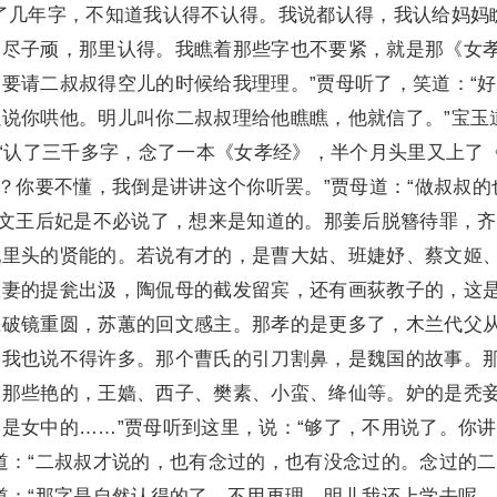
了几年字，不知道我认得不认得。我说都认得，我认给妈妈
天尽子顽，那里认得。我瞧着那些字也不要紧，就是那《女
要请二叔叔得空儿的时候给我理理。”贾母听了，笑道：“
说你哄他。明儿叫你二叔叔理给他瞧瞧，他就信了。”宝玉
：“认了三千多字，念了一本《女孝经》，半个月头里又上了
吗？你要不懂，我倒是讲讲这个你听罢。”贾母道：“做叔叔的
那文王后妃是不必说了，想来是知道的。那姜后脱簪待罪，
妃里头的贤能的。若说有才的，是曹大姑、班婕妤、蔡文姬
宣妻的提瓮出汲，陶侃母的截发留宾，还有画荻教子的，这
主破镜重圆，苏蕙的回文感主。那孝的是更多了，木兰代父
，我也说不得许多。那个曹氏的引刀割鼻，是魏国的故事。
是那些艳的，王嫱、西子、樊素、小蛮、绛仙等。妒的是秃
是女中的……”贾母听到这里，说：“够了，不用说了。你
道：“二叔叔才说的，也有念过的，也有没念过的。念过的
道：“那字是自然认得的了，不用再理。明儿我还上学去呢。