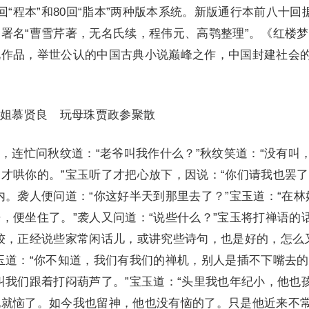
回“程本”和80回“脂本”两种版本系统。新版通行本前八十回
署名“曹雪芹著，无名氏续，程伟元、高鹗整理”。《红楼
说作品，举世公认的中国古典小说巅峰之作，中国封建社会
慕贤良 玩母珠贾政参聚散
连忙问秋纹道：“老爷叫我作什么？”秋纹笑道：“没有叫
才哄你的。”宝玉听了才把心放下，因说：“你们请我也罢
内。袭人便问道：“你这好半天到那里去了？”宝玉道：“在林
，便坐住了。”袭人又问道：“说些什么？”宝玉将打禅语的
较，正经说些家常闲话儿，或讲究些诗句，也是好的，怎么
玉道：“你不知道，我们有我们的禅机，别人是插不下嘴去的
叫我们跟着打闷葫芦了。”宝玉道：“头里我也年纪小，他也
他就恼了。如今我也留神，他也没有恼的了。只是他近来不