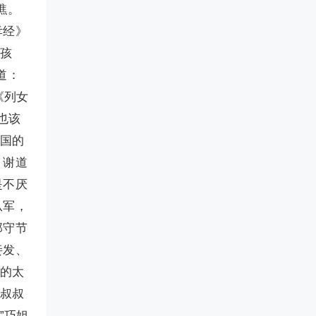
瞧。
孝经》
好孩
道：
《列女
也该
齐国的
、谢道
是不厌
从军，
那守节
妾发、
讲的太
二叔叔
”巧姐