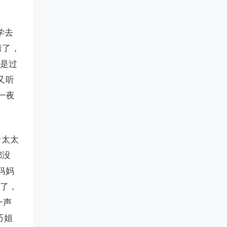
学去
请了，
学是过
又听
一夜
老太太
都没
妈妈
来了，
一声
巧姐