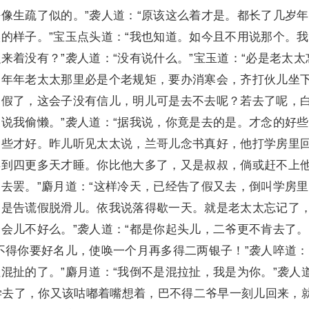
像生疏了似的。”袭人道：“原该这么着才是。都长了几岁
的样子。”宝玉点头道：“我也知道。如今且不用说那个。
来着没有？”袭人道：“没有说什么。”宝玉道：“必是老太太
，年年老太太那里必是个老规矩，要办消寒会，齐打伙儿坐
了假了，这会子没有信儿，明儿可是去不去呢？若去了呢，
说我偷懒。”袭人道：“据我说，你竟是去的是。才念的好
紧些才好。昨儿听见太太说，兰哥儿念书真好，他打学房里
弄到四更多天才睡。你比他大多了，又是叔叔，倘或赶不上
去罢。”麝月道：“这样冷天，已经告了假又去，倒叫学房
的是告谎假脱滑儿。依我说落得歇一天。就是老太太忘记了
会儿不好么。”袭人道：“都是你起头儿，二爷更不肯去了。
不得你要好名儿，使唤一个月再多得二两银子！”袭人啐道：
混扯的了。”麝月道：“我倒不是混拉扯，我是为你。”袭人
上学去了，你又该咕嘟着嘴想着，巴不得二爷早一刻儿回来，