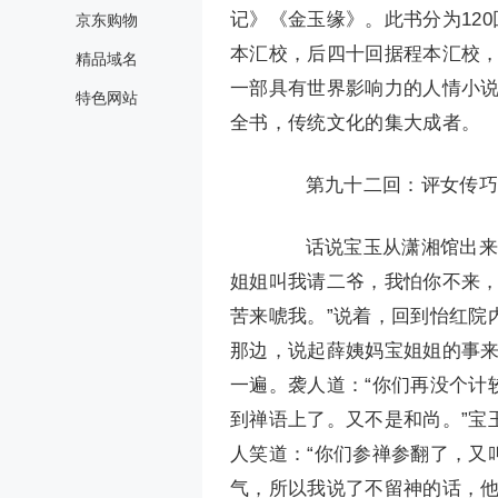
记》《金玉缘》。此书分为120
京东购物
本汇校，后四十回据程本汇校，
精品域名
一部具有世界影响力的人情小
特色网站
全书，传统文化的集大成者。
第九十二回：评女传巧姐
话说宝玉从潇湘馆出来，
姐姐叫我请二爷，我怕你不来，
苦来唬我。”说着，回到怡红院
那边，说起薛姨妈宝姐姐的事来
一遍。袭人道：“你们再没个计
到禅语上了。又不是和尚。”宝
人笑道：“你们参禅参翻了，又
气，所以我说了不留神的话，