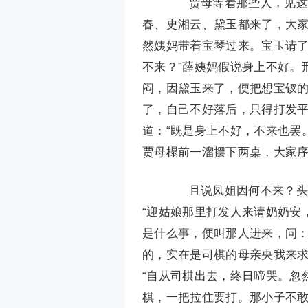
贾母等着那些人，见这时
春、史湘云、黛玉都来了，大
然姨妈带着宝琴过来。宝玉请了
不来？”薛姨妈假说身上不好。
闷，因黛玉来了，便把想宝钗
了，自己不好落后，只得打发
道：“既是身上不好，不来也罢
贾母榻前一溜摆下两桌，大家
且说凤姐因何不来？头里
“迎姑娘那里打发人来请奶奶安
是什么事，便叫那人进来，问：
的，实在是司棋的母亲央我来求
“自从司棋出去，终日啼哭。忽
棋，一把拉住要打。那小子不敢