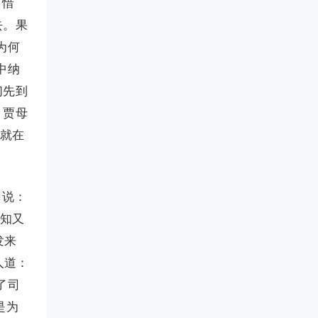
、惜
去。果
为何
中纳
们先到
。贾母
，就在
回说：
不知又
发来
人道：
了司
是为