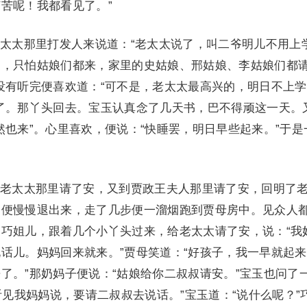
苦呢！我都看见了。”
太那里打发人来说道：“老太太说了，叫二爷明儿不用上
闷，只怕姑娘们都来，家里的史姑娘、邢姑娘、李姑娘们都
没有听完便喜欢道：“可不是，老太太最高兴的，明日不上
了。那丫头回去。宝玉认真念了几天书，巴不得顽这一天。
然也来”。心里喜欢，便说：“快睡罢，明日早些起来。”于是
太太那里请了安，又到贾政王夫人那里请了安，回明了
，便慢慢退出来，走了几步便一溜烟跑到贾母房中。见众人
巧姐儿，跟着几个小丫头过来，给老太太请了安，说：“我
话儿。妈妈回来就来。”贾母笑道：“好孩子，我一早就起
了。”那奶妈子便说：“姑娘给你二叔叔请安。”宝玉也问了
听见我妈妈说，要请二叔叔去说话。”宝玉道：“说什么呢？”