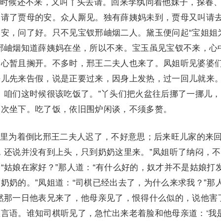
候还不来，又叫丫头去请。回来李纨同着他妹子，探春
家请了贾母的安。众人厮见。独有薛姨妈未到，贾母又叫请
安，问了好。只不见宝钗邢岫烟二人。黛玉便问起“宝姐姐
邢岫烟知道薛姨妈在坐，所以不来。宝玉虽见宝钗不来，心
的心暂且搁开。不多时，邢王二夫人也来了。凤姐听见婆婆
平儿先来告假，说是正要过来，因身上发热，过一回儿就来
。咱们这时候很该吃饭了。”丫头们把火盆往后挪了一挪儿
序次坐下。吃了饭，依旧围炉闲谈，不须多赘。
为着倒比邢王二夫人迟了，不好意思；后来旺儿家的来
，还说并没有到上头，只到奶奶这里来。”凤姐听了纳闷，
“姑娘在家好？”那人道：“有什么好的，奴才并不是姑娘打
奶奶的。”凤姐道：“司棋已经出去了，为什么来求我？”那
然那一日他表兄来了，他母亲见了，恨得什么似的，说他害
言语。谁知司棋听见了，急忙出来老着脸和他母亲道：‘我