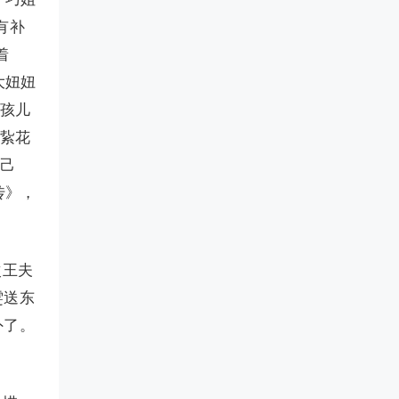
有补
着
大妞妞
女孩儿
么紥花
自己
传》，
次王夫
雯送东
外了。