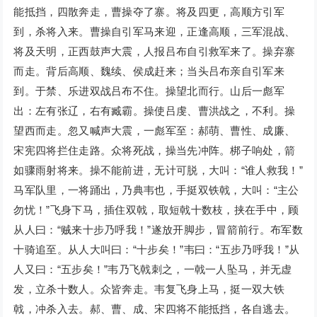
能抵挡，四散奔走，曹操夺了寨。将及四更，高顺方引军
到，杀将入来。曹操自引军马来迎，正逢高顺，三军混战、
将及天明，正西鼓声大震，人报吕布自引救军来了。操弃寨
而走。背后高顺、魏续、侯成赶来；当头吕布亲自引军来
到。于禁、乐进双战吕布不住。操望北而行。山后一彪军
出：左有张辽，右有臧霸。操使吕虔、曹洪战之，不利。操
望西而走。忽又喊声大震，一彪军至：郝萌、曹性、成廉、
宋宪四将拦住走路。众将死战，操当先冲阵。梆子响处，箭
如骤雨射将来。操不能前进，无计可脱，大叫：“谁人救我！”
马军队里，一将踊出，乃典韦也，手挺双铁戟，大叫：“主公
勿忧！”飞身下马，插住双戟，取短戟十数枝，挟在手中，顾
从人曰：“贼来十步乃呼我！”遂放开脚步，冒箭前行。布军数
十骑追至。从人大叫曰：“十步矣！”韦曰：“五步乃呼我！”从
人又曰：“五步矣！”韦乃飞戟刺之，一戟一人坠马，并无虚
发，立杀十数人。众皆奔走。韦复飞身上马，挺一双大铁
戟，冲杀入去。郝、曹、成、宋四将不能抵挡，各自逃去。