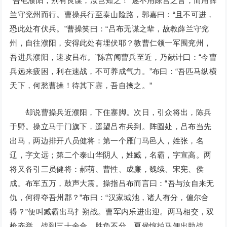
“吾屯濮阳，别有良谋，汝岂知之！”遂不用陈宫之言，而用薛
兰守兖州而行。曹操兵行至泰山险路，郭嘉曰：“且不可进，
恐此处有伏兵。”曹操笑曰：“吕布无谋之辈，故教薛兰守兖
州，自往濮阳，安得此处有埋伏耶？教曹仁领一军围兖州，
吾进兵濮阳，速攻吕布。”陈宫闻曹兵至近，乃献计曰：“今曹
兵远来疲困，利在速战，不可养成气力。”布曰：“吾匹马纵横
天下，何愁曹操！待其下寨，吾自擒之。”
却说曹操兵近濮阳，下住寨脚。次日，引众将出，陈兵
于野。操立马于门旗下，遥望吕布兵到。阵圆处，吕布当先
出马，两边排开八员健将：第一个雁门马邑人，姓张，名
辽，字文远；第二个泰山华阴人，姓臧，名霸，字宣高。两
将又各引三员健将：郝萌、曹性、成廉，魏续、宋宪、侯
成。布军五万，鼓声大震。操指吕布而言曰：“吾与汝自来无
仇，何得夺吾州郡？”布曰：“汉家城池，诸人有分，偏尔合
得？”便叫臧霸出马扌朔战。曹军内乐进出迎。两马相交，双
枪齐举。战到三十余合，胜负不分。夏侯惇拍马便出助战，