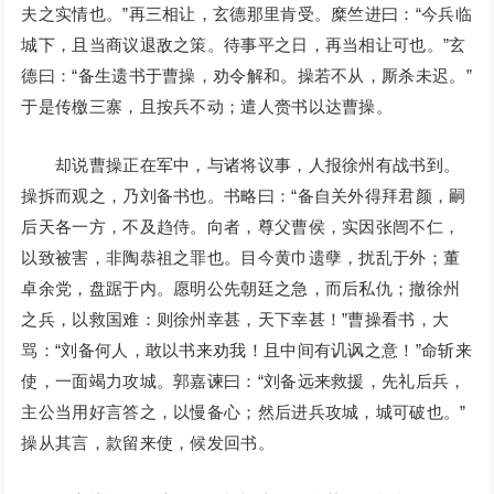
夫之实情也。”再三相让，玄德那里肯受。糜竺进曰：“今兵临
城下，且当商议退敌之策。待事平之日，再当相让可也。”玄
德曰：“备生遗书于曹操，劝令解和。操若不从，厮杀未迟。”
于是传檄三寨，且按兵不动；遣人赍书以达曹操。
却说曹操正在军中，与诸将议事，人报徐州有战书到。
操拆而观之，乃刘备书也。书略曰：“备自关外得拜君颜，嗣
后天各一方，不及趋侍。向者，尊父曹侯，实因张闿不仁，
以致被害，非陶恭祖之罪也。目今黄巾遗孽，扰乱于外；董
卓余党，盘踞于内。愿明公先朝廷之急，而后私仇；撤徐州
之兵，以救国难：则徐州幸甚，天下幸甚！”曹操看书，大
骂：“刘备何人，敢以书来劝我！且中间有讥讽之意！”命斩来
使，一面竭力攻城。郭嘉谏曰：“刘备远来救援，先礼后兵，
主公当用好言答之，以慢备心；然后进兵攻城，城可破也。”
操从其言，款留来使，候发回书。