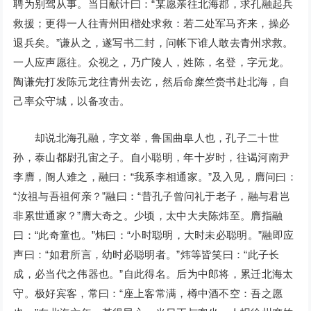
聘为别驾从事。当日献计曰：“某愿亲往北海郡，求孔融起兵
救援；更得一人往青州田楷处求救：若二处军马齐来，操必
退兵矣。”谦从之，遂写书二封，问帐下谁人敢去青州求救。
一人应声愿往。众视之，乃广陵人，姓陈，名登，字元龙。
陶谦先打发陈元龙往青州去讫，然后命糜竺赍书赴北海，自
己率众守城，以备攻击。
却说北海孔融，字文举，鲁国曲阜人也，孔子二十世
孙，泰山都尉孔宙之子。自小聪明，年十岁时，往谒河南尹
李膺，阍人难之，融曰：“我系李相通家。”及入见，膺问曰：
“汝祖与吾祖何亲？”融曰：“昔孔子曾问礼于老子，融与君岂
非累世通家？”膺大奇之。少顷，太中大夫陈炜至。膺指融
曰：“此奇童也。”炜曰：“小时聪明，大时未必聪明。”融即应
声曰：“如君所言，幼时必聪明者。”炜等皆笑曰：“此子长
成，必当代之伟器也。”自此得名。后为中郎将，累迁北海太
守。极好宾客，常曰：“座上客常满，樽中酒不空：吾之愿