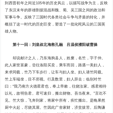
到西晋初年之间近105年的历史风云，以描写战争为主，反映
了东汉末年的群雄割据混战和魏、蜀、吴三国之间的政治和
军事斗争。反映了三国时代各类社会斗争与矛盾的转化，并
概括了这一时代的历史巨变，塑造了一批叱咤风云的三国英
雄人物。
第十一回：刘皇叔北海救孔融 吕温侯濮阳破曹操
却说献计之人，乃东海朐县人，姓糜，名竺，字子仲。
此人家世富豪，尝往洛阳买卖，乘车而回，路遇一美妇人，
来求同载，竺乃下车步行，让车与妇人坐。妇人请竺同载。
竺上车端坐，目不邪视。行及数里，妇人辞去；临别对竺
曰：“我乃南方火德星君也，奉上帝敕，往烧汝家。感君相待
以礼，故明告君。君可速归，搬出财物。吾当夜来。”言讫不
见。竺大惊，飞奔到家，将家中所有，疾忙搬出。是晚果然
厨中火起，尽烧其屋。竺因此广舍家财，济贫拔苦。后陶谦