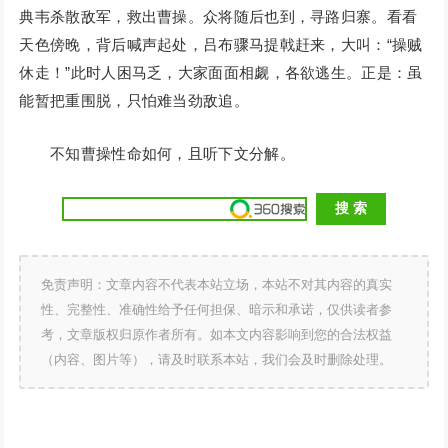
典韦杀散敌军，救出曹操。众将随后也到，寻路归寨。看看
天色傍晚，背后喊声起处，吕布骤马提戟赶来，大叫：“操贼
休走！”此时人困马乏，大家面面相觑，各欲逃生。正是：虽
能暂把重围脱，只怕难当劲敌追。
不知曹操性命如何，且听下文分解。
免责声明：文章内容不代表本站立场，本站不对其内容的真实
性、完整性、准确性给予任何担保、暗示和承诺，仅供读者参
考，文章版权归原作者所有。如本文内容影响到您的合法权益
（内容、图片等），请及时联系本站，我们会及时删除处理。