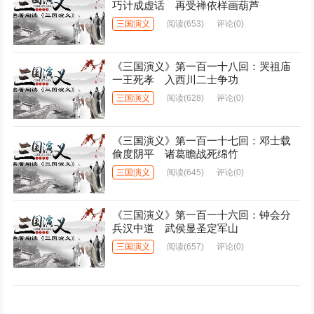
巧计成虚话 再受禅依样画葫芦
三国演义
阅读
(653)
评论(0)
《三国演义》第一百一十八回：哭祖庙
一王死孝 入西川二士争功
三国演义
阅读
(628)
评论(0)
《三国演义》第一百一十七回：邓士载
偷度阴平 诸葛瞻战死绵竹
三国演义
阅读
(645)
评论(0)
《三国演义》第一百一十六回：钟会分
兵汉中道 武侯显圣定军山
三国演义
阅读
(657)
评论(0)