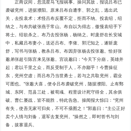
正商议间，忽流星马飞报祸事。操问其故，报说吕布已
袭破兖州，进据濮阳。原来吕布自遭李、郭之乱，逃出武
关，去投袁术；术怪吕布反覆不定，拒而不纳。投袁绍，绍
纳之，与布共破张燕于常山。布自以为得志，傲慢袁绍手下
将士。绍欲杀之。布乃去投张杨，杨纳之。时庞舒在长安城
中，私藏吕布妻小，送还吕布。李傕、郭汜知之，遂斩庞
舒，写书与张杨，教杀吕布。布因弃张杨去投张邈。恰好张
邈弟张超引陈宫来见张邈。宫说邈曰：“今天下分崩，英雄并
起；君以千里之众，而反受制于人，不亦鄙乎！今曹操征
东，兖州空虚；而吕布乃当世勇士，若与之共取兖州，霸业
可图也。”张邈大喜，便令吕布袭破兖州，随据濮阳。止有鄄
城、东阿、范县三处，被荀彧、程昱设计死守得全，其余俱
破。曹仁屡战，皆不能胜，特此告急。操闻报大惊曰：“兖州
有失，使吾无家可归矣，不可不亟图之！”郭嘉曰：“主公正好
卖个人情与刘备，退军去复兖州。”操然之，即时答书与刘
备，拔寨退兵。