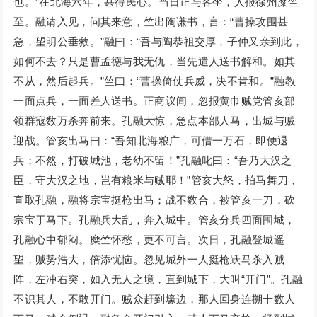
也。”在北海六年，甚得民心。当日正与客坐，人报徐州糜竺
至。融请入见，问其来意，竺出陶谦书，言：“曹操攻围甚
急，望明公垂救。”融曰：“吾与陶恭祖交厚，子仲又亲到此，
如何不去？只是曹孟德与我无仇，当先遣人送书解和。如其
不从，然后起兵。”竺曰：“曹操倚仗兵威，决不肯和。”融教
一面点兵，一面差人送书。正商议间，忽报黄巾贼党管亥部
领群寇数万杀奔前来。孔融大惊，急点本部人马，出城与贼
迎战。管亥出马曰：“吾知北海粮广，可借一万石，即便退
兵；不然，打破城池，老幼不留！”孔融叱曰：“吾乃大汉之
臣，守大汉之地，岂有粮米与贼耶！”管亥大怒，拍马舞刀，
直取孔融，融将宗宝挺枪出马；战不数合，被管亥一刀，砍
宗宝于马下。孔融兵大乱，奔入城中。管亥分兵四面围城，
孔融心中郁闷。糜竺怀愁，更不可言。次日，孔融登城遥
望，贼势浩大，倍添忧恼。忽见城外一人挺枪跃马杀入贼
阵，左冲右突，如入无人之境，直到城下，大叫“开门”。孔融
不识其人，不敢开门。贼众赶到壕边，那人回身连搠十数人