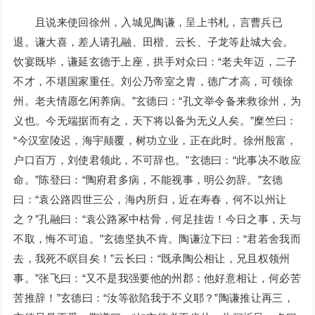
且说来使回徐州，入城见陶谦，呈上书札，言曹兵已
退。谦大喜，差人请孔融、田楷、云长、子龙等赴城大会。
饮宴既毕，谦延玄德于上座，拱手对众曰：“老夫年迈，二子
不才，不堪国家重任。刘公乃帝室之胄，德广才高，可领徐
州。老夫情愿乞闲养病。”玄德曰：“孔文举令备来救徐州，为
义也。今无端据而有之，天下将以备为无义人矣。”糜竺曰：
“今汉室陵迟，海宇颠覆，树功立业，正在此时。徐州殷富，
户口百万，刘使君领此，不可辞也。”玄德曰：“此事决不敢应
命。”陈登曰：“陶府君多病，不能视事，明公勿辞。”玄德
曰：“袁公路四世三公，海内所归，近在寿春，何不以州让
之？”孔融曰：“袁公路冢中枯骨，何足挂齿！今日之事，天与
不取，悔不可追。”玄德坚执不肯。陶谦泣下曰：“君若舍我而
去，我死不瞑目矣！”云长曰：“既承陶公相让，兄且权领州
事。”张飞曰：“又不是我强要他的州郡；他好意相让，何必苦
苦推辞！”玄德曰：“汝等欲陷我于不义耶？”陶谦推让再三，