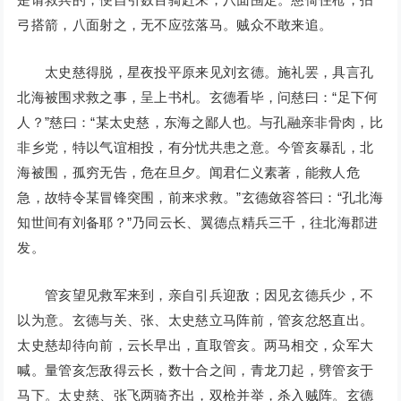
弓搭箭，八面射之，无不应弦落马。贼众不敢来追。
太史慈得脱，星夜投平原来见刘玄德。施礼罢，具言孔
北海被围求救之事，呈上书札。玄德看毕，问慈曰：“足下何
人？”慈曰：“某太史慈，东海之鄙人也。与孔融亲非骨肉，比
非乡党，特以气谊相投，有分忧共患之意。今管亥暴乱，北
海被围，孤穷无告，危在旦夕。闻君仁义素著，能救人危
急，故特令某冒锋突围，前来求救。”玄德敛容答曰：“孔北海
知世间有刘备耶？”乃同云长、翼德点精兵三千，往北海郡进
发。
管亥望见救军来到，亲自引兵迎敌；因见玄德兵少，不
以为意。玄德与关、张、太史慈立马阵前，管亥忿怒直出。
太史慈却待向前，云长早出，直取管亥。两马相交，众军大
喊。量管亥怎敌得云长，数十合之间，青龙刀起，劈管亥于
马下。太史慈、张飞两骑齐出，双枪并举，杀入贼阵。玄德