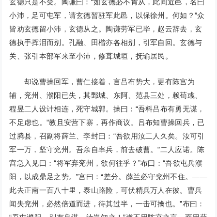
玄德只是不受。陶谦曰：“如玄德必不肯从，此间近邑，名曰
小沛，足可屯军，请玄德暂驻军此邑，以保徐州。何如？”众
皆劝玄德留小沛，玄德从之。陶谦劳军已毕，赵云辞去，玄
德执手挥泪而别。孔融、田楷亦各相别，引军自回。玄德与
关、张引本部军来至小沛，修葺城垣，抚谕居民。
却说曹操回军，曹仁接着，言吕布势大，更有陈宫为
辅，兖州、濮阳已失，其鄄城、东阿、范县三处，赖荀彧、
程昱二人设计相连，死守城郭。操曰：“吾料吕布有勇无谋，
不足虑也。”教且安营下寨，再作商议。吕布知曹操回兵，已
过腾县，召副将薛兰、李封曰：“吾欲用汝二人久矣。汝可引
军一万，坚守兖州。吾亲自率兵，前去破曹。”二人应诺。陈
宫急入见曰：“将军弃兖州，欲何往乎？”布曰：“吾欲屯兵濮
阳，以成鼎足之势。”宫曰：“差分。薛兰必守兖州不住。——
此去正南一百八十里，泰山路险，可伏精兵万人在彼。曹兵
闻失兖州，必然倍道而进，待其过半，一击可擒也。”布曰：