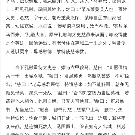
下马，贼众倒退，融急命开门引入。其人下马弃枪，径到城
上，拜见孔融。融问其姓名，对曰：“某东莱黄县人也，覆姓
太史，名慈，字子义。老母重蒙恩顾。某昨自辽东回家省
亲，知贼寇城。老母说：‘屡受府君深恩，汝当往救。’某故单
马而来。”孔融大喜。原来孔融与太史慈虽未识面，却晓得他
是个英雄。因他远出，有老母住在离城二十里之外，融常使
人遗以粟帛；母感融德，故特使慈来救。
当下孔融重待太史慈，赠与衣甲鞍马。慈曰：“某愿借精
兵一千，出城杀贼。”融曰：“君虽英勇，然贼势甚盛，不可轻
出。”慈曰：“老母感君厚德，特遣慈来；如不能解围，慈亦无
颜见母矣。愿决一死战！”融曰：“吾闻刘玄德乃当世英雄，若
请得他来相救，此围自解。只无人可使耳。”慈曰：“府君修
书，某当急往。”融喜，修书付慈，慈擐甲上马，腰带弓矢，
手持铁枪，饱食严装，城门开处，一骑飞出。近壕，贼将率
众来战。慈连搠死数人，透围而出。管亥知有人出城，料必
是请救兵的，便自引数百骑赶来，八面围定。慈倚住枪，拈