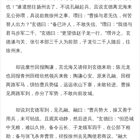
也！”遂遣慈往扬州去了。不说孔融起兵。且说玄德离北海来
见公孙瓚，具说欲救徐州之事。瓚曰：“曹操与君无仇，何苦
替人出力？”玄德曰：“备已许人，不敢失信。”瓚曰：“我借与
君马步军二千。”玄德曰：“更望借赵子龙一行。”瓚许之。玄
德遂与关、张引本部三千人为前部，子龙引二千人随后，往
徐州来。
却说糜竺回报陶谦，言北海又请得刘玄德来助；陈元龙
也回报青州田楷欣然领兵来救；陶谦心安。原来孔融、田楷
两路军马，惧怕曹兵势猛，远远依山下寨，未敢轻进。曹操
见两路军到，亦分了军势，不敢向前攻城。
却说刘玄德军到，见孔融。融曰：“曹兵势大，操又善于
用兵，未可轻战。且观其动静，然后进兵。”玄德曰：“但恐城
中无粮，难以久持。备令云长、子龙领军四千，在公部下相
助；备与张飞杀奔曹营，径投徐州去见陶使君商议。”融大