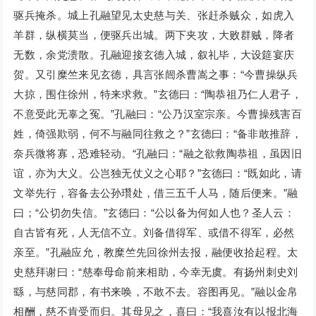
驱兵掩杀。城上孔融望见太史慈与关、张赶杀贼众，如虎入
羊群，纵横莫当，便驱兵出城。两下夹攻，大败群贼，降者
无数，余党溃散。孔融迎接玄德入城，叙礼毕，大设筵宴庆
贺。又引糜竺来见玄德，具言张闿杀曹嵩之事：“今曹操纵兵
大掠，围住徐州，特来求救。”玄德曰：“陶恭祖乃仁人君子，
不意受此无辜之冤。”孔融曰：“公乃汉室宗亲。今曹操残害百
姓，倚强欺弱，何不与融同往救之？”玄德曰：“备非敢推辞，
奈兵微将寡，恐难轻动。“孔融曰：“融之欲救陶恭祖，虽因旧
谊，亦为大义。公岂独无仗义之心耶？”玄德曰：“既如此，请
文举先行，容备去公孙瓚处，借三五千人马，随后便来。”融
曰；“公切勿失信。”玄德曰：“公以备为何如人也？圣人云：
自古皆有死，人无信不立。刘备借得军、或借不得军，必然
亲至。”孔融应允，教糜竺先回徐州去报，融便收拾起程。太
史慈拜谢曰：“慈奉母命前来相助，今幸无虞。有扬州刺史刘
繇，与慈同郡，有书来唤，不敢不去。容图再见。”融以金帛
相酬，慈不肯受而归。其母见之，喜曰：“我喜汝有以报北海