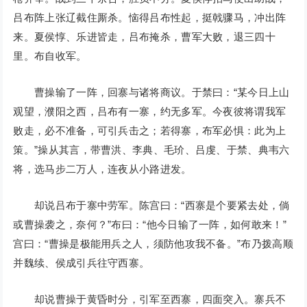
吕布阵上张辽截住厮杀。恼得吕布性起，挺戟骤马，冲出阵
来。夏侯惇、乐进皆走，吕布掩杀，曹军大败，退三四十
里。布自收军。
曹操输了一阵，回寨与诸将商议。于禁曰：“某今日上山
观望，濮阳之西，吕布有一寨，约无多军。今夜彼将谓我军
败走，必不准备，可引兵击之；若得寨，布军必惧：此为上
策。”操从其言，带曹洪、李典、毛玠、吕虔、于禁、典韦六
将，选马步二万人，连夜从小路进发。
却说吕布于寨中劳军。陈宫曰：“西寨是个要紧去处，倘
或曹操袭之，奈何？”布曰：“他今日输了一阵，如何敢来！”
宫曰：“曹操是极能用兵之人，须防他攻我不备。”布乃拨高顺
并魏续、侯成引兵往守西寨。
却说曹操于黄昏时分，引军至西寨，四面突入。寨兵不