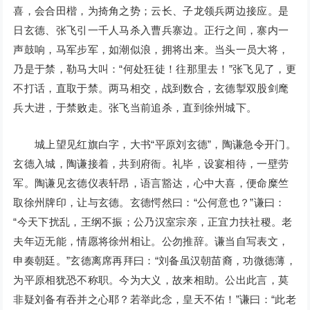
喜，会合田楷，为掎角之势；云长、子龙领兵两边接应。是
日玄德、张飞引一千人马杀入曹兵寨边。正行之间，寨内一
声鼓响，马军步军，如潮似浪，拥将出来。当头一员大将，
乃是于禁，勒马大叫：“何处狂徒！往那里去！”张飞见了，更
不打话，直取于禁。两马相交，战到数合，玄德掣双股剑麾
兵大进，于禁败走。张飞当前追杀，直到徐州城下。
城上望见红旗白字，大书“平原刘玄德”，陶谦急令开门。
玄德入城，陶谦接着，共到府衙。礼毕，设宴相待，一壁劳
军。陶谦见玄德仪表轩昂，语言豁达，心中大喜，便命糜竺
取徐州牌印，让与玄德。玄德愕然曰：“公何意也？”谦曰：
“今天下扰乱，王纲不振；公乃汉室宗亲，正宜力扶社稷。老
夫年迈无能，情愿将徐州相让。公勿推辞。谦当自写表文，
申奏朝廷。”玄德离席再拜曰：“刘备虽汉朝苗裔，功微德薄，
为平原相犹恐不称职。今为大义，故来相助。公出此言，莫
非疑刘备有吞并之心耶？若举此念，皇天不佑！”谦曰：“此老