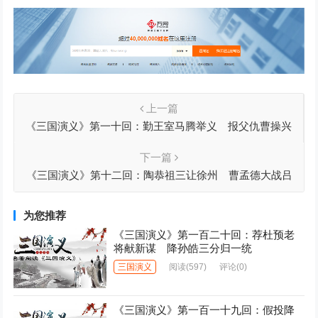
上一篇
《三国演义》第一十回：勤王室马腾举义 报父仇曹操兴
师
下一篇
《三国演义》第十二回：陶恭祖三让徐州 曹孟德大战吕
布
为您推荐
《三国演义》第一百二十回：荐杜预老
将献新谋 降孙皓三分归一统
三国演义
阅读
(597)
评论(0)
《三国演义》第一百一十九回：假投降