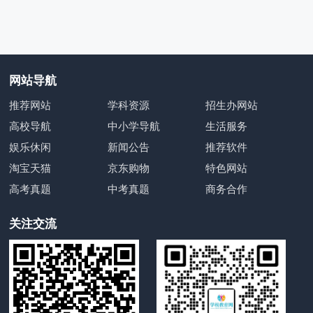
网站导航
推荐网站
学科资源
招生办网站
高校导航
中小学导航
生活服务
娱乐休闲
新闻公告
推荐软件
淘宝天猫
京东购物
特色网站
高考真题
中考真题
商务合作
关注交流