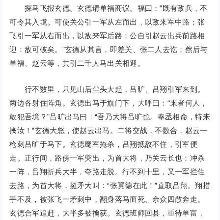
探马飞报玄德。玄德请单福商议。福曰：“既有敌兵，不
可令其入境。可使关公引一军从左而出，以敌来军中路；张
飞引一军从右而出，以敌来军后路；公自引赵云出兵前路相
迎：敌可破矣。”玄德从其言，即差关、张二人去讫；然后与
单福、赵云等，共引二千人马出关相迎。
行不数里，只见山后尘头大起，吕旷、吕翔引军来到。
两边各射住阵角。玄德出马于旗门下，大呼曰：“来者何人，
敢犯吾境？”吕旷出马曰：“吾乃大将吕旷也。奉丞相命，特来
擒汝！”玄德大怒，使赵云出马。二将交战，不数合，赵云一
枪刺吕旷于马下。玄德麾军掩杀，吕翔抵敌不住，引军便
走。正行间，路傍一军突出，为首大将，乃关云长也；冲杀
一阵，吕翔折兵大半，夺路走脱。行不到十里，又一军拦住
去路，为首大将，挺矛大叫：“张翼德在此！”直取吕翔。翔措
手不及，被张飞一矛刺中，翻身落马而死。余众四散奔走。
玄德合军追赶，大半多被擒获。玄德班师回县，重待单富，