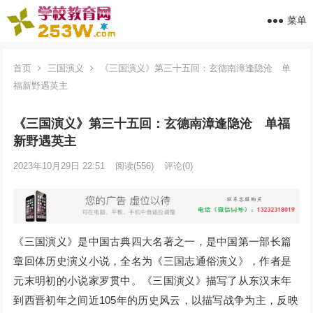
菜单
首页
三国演义
《三国演义》第三十五回：玄德南漳逢隐沧 单
福新野遇英主
《三国演义》第三十五回：玄德南漳逢隐沧 单福
新野遇英主
2023年10月29日 22:51
阅读
(556)
评论(0)
《三国演义》是中国古典四大名著之一，是中国第一部长篇
章回体历史演义小说，全名为《三国志通俗演义》，作者是
元末明初的小说家罗贯中。《三国演义》描写了从东汉末年
到西晋初年之间近105年的历史风云，以描写战争为主，反映