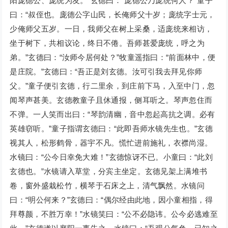
阳庞德公、庞统为友。”玄德曰：“庞德公乃庞统何人？”童子
曰：“叔侄也。庞德公字山民，长俺师父十岁；庞统字士元，
少俺师父五岁。一日，我师父在树上采桑，适庞统来相访，
坐于树下，共相议论，终日不倦。吾师甚爱庞统，呼之为
弟。”玄德曰：“汝师今居何处？”牧童遥指曰：“前面林中，便
是庄院。”玄德曰：“吾正是刘玄德。汝可引我去拜见你师
父。”童子便引玄德，行二里余，到庄前下马，入至中门，忽
闻琴声甚美。玄德教童子且休通报，侧耳听之。琴声忽住而
不弹。一人笑而出曰：“琴韵清幽，音中忽起高抗之调。必有
英雄窃听。”童子指谓玄德曰：“此即吾师水镜先生也。”玄德
视其人，松形鹤骨，器宇不凡。慌忙进前施礼，衣襟尚湿。
水镜曰：“公今日幸免大难！”玄德惊讶不已。小童曰：“此刘
玄德也。”水镜请入草堂，分宾主坐定。玄德见架上满堆书
卷，窗外盛栽松竹，横琴于石床之上，清气飘然。水镜问
曰：“明公何来？”玄德曰：“偶尔经由此地，因小童相指，得
拜尊颜，不胜万幸！”水镜笑曰：“公不必隐讳。公今必逃难至