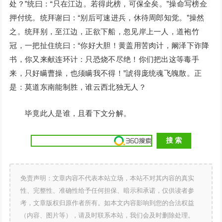
处？”统曰：“只在江边。若得此榜，可保全矣。”操命写榜佥
押付统。统拜谢曰：“别后可速进兵，休待周郎知觉。”操然
之。统拜别，至江边，正欲下船，忽见岸上一人，道袍竹
冠，一把扯住统曰：“你好大胆！黄盖用苦肉计，阚泽下诈降
书，你又来献连环计：只恐烧不尽绝！你们把出这等毒手
来，只好瞒曹操，也须瞒我不得！”諕得庞统魂飞魄散。正
是：莫道东南能制胜，谁云西北独无人？
毕竟此人是谁，且看下文分解。
免责声明：文章内容不代表本站立场，本站不对其内容的真实
性、完整性、准确性给予任何担保、暗示和承诺，仅供读者参
考，文章版权归原作者所有。如本文内容影响到您的合法权益
（内容、图片等），请及时联系本站，我们会及时删除处理。