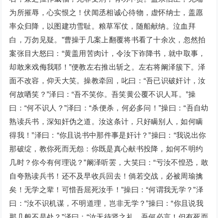
为所摧辱，心实恨之！伏闻丞相诚心待物，虚怀纳士，盖愿
率众归降，以图建功雪耻。粮草军仗，随船献纳。泣血拜
白，万勿见疑。”曹操于几案上翻覆将书看了十余次，忽然拍
案张目大怒曰：“黄盖用苦肉计，令汝下诈降书，就中取事，
却敢来戏侮我耶！”便教左右推出斩之。左右将阚泽簇下。泽
面不改容，仰天大笑。操教牵回，叱曰：“吾已识破奸计，汝
何故哂笑？”泽曰：“吾不笑你。吾笑黄公覆不识人耳。”操
曰：“何不识人？”泽曰：“杀便杀，何必多问！”操曰：“吾自幼
熟读兵书，深知奸伪之道。汝这条计，只好瞒别人，如何瞒
得我！”泽曰：“你且说书中那件事是奸计？”操曰：“我说出你
那破绽，教你死而无怨：你既是真心献书投降，如何不明约
几时？你今有何理说？”阚泽听罢，大笑曰：“亏汝不惶恐，敢
自夸熟读兵书！还不及早收兵回去！倘若交战，必被周瑜擒
矣！无学之辈！可惜吾屈死汝手！”操曰：“何谓我无学？”泽
曰：“汝不识机谋，不明道理，岂非无学？”操曰：“你且说我
那几般不是处？”泽曰：“汝无待贤之礼，吾何必言！但有死而