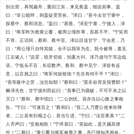
别出营，再驾扁舟，重回江东，来见黄盖，细说前事。盖
曰：“非公能辩，则盖徒受苦矣。”泽曰；“吾今去甘宁寨中，
探蔡中、蔡和消息。”盖曰：“甚善。”泽至宁寨，宁接入，泽
曰：“将军昨为救黄公覆，被周公瑾所辱，吾甚不平。”宁笑而
不答。正话间，蔡和、蔡中至。泽以目送甘宁，宁会意，乃
曰：“周公瑾只自恃其能，全不以我等为念。我今被辱，羞见
江左诸人！”说罢，咬牙切齿，拍案大叫。泽乃虚与宁耳边低
语。宁低头不言，长叹数声。蔡和、蔡中见宁、泽皆有反
意，以言挑之曰：“将军何故烦恼？先生有何不平？”泽曰：
“吾等腹中之苦，汝岂知耶！”蔡和曰：“莫非欲背吴投曹耶？”
阚泽失色，甘宁拔剑而起曰：“吾事已为窥破，不可不杀之以
灭口！”蔡和、蔡中慌曰：“二公勿忧。吾亦当以心腹之事相
告。”宁曰：“可速言之！”蔡和曰：“吾二人乃曹公使来诈降
者。二公若有归顺之心，吾当引进。”宁曰：“汝言果真？”二
人齐声曰；“安敢相欺！”宁佯喜曰；“若如此，是天赐其便
也！”二蔡曰：“黄公覆与将军被辱之事，吾已报知丞相矣。”