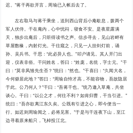
迟。”蒋干再欲开言，周瑜已入帐后去了。
左右取马与蒋干乘坐，送到西山背后小庵歇息，拨两个
军人伏侍。干在庵内，心中忧闷，寝食不安。是夜星露满
天，独步出庵后，只听得读书之声。信步寻去，见山岩畔有
草屋数椽，内射灯光。干往窥之，只见一人挂剑灯前，诵
孙、吴兵书。干思：“此必异人也。”叩户请见。其人开门出
迎，仪表非俗。干问姓名，答曰：“姓庞，名统，字士元。”干
曰：“莫非凤雏先生否？”统曰：“然也。”干喜曰：“久闻大名，
今何僻居此地？”答曰：“周瑜自恃才高，不能容物，吾故隐居
于此。公乃何人？”干曰：“吾蒋干也。”统乃邀入草庵，共坐
谈心。干曰：“以公之才，何往不利？如肯归曹，干当引进。”
统曰：“吾亦欲离江东久矣。公既有引进之心，即今便当一
行。如迟则周瑜闻之，必将见害。”于是与干连夜下山，至江
边寻着原来船只，飞棹投江北。