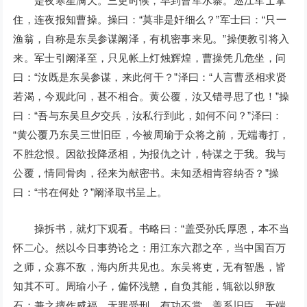
是夜寒星满天。三更时候，早到曹军水寨。巡江军士拿
住，连夜报知曹操。操曰：“莫非是奸细么？”军士曰：“只一
渔翁，自称是东吴参谋阚泽，有机密事来见。”操便教引将入
来。军士引阚泽至，只见帐上灯烛辉煌，曹操凭几危坐，问
曰：“汝既是东吴参谋，来此何干？”泽曰：“人言曹丞相求贤
若渴，今观此问，甚不相合。黄公覆，汝又错寻思了也！”操
曰：“吾与东吴旦夕交兵，汝私行到此，如何不问？”泽曰：
“黄公覆乃东吴三世旧臣，今被周瑜于众将之前，无端毒打，
不胜忿恨。因欲投降丞相，为报仇之计，特谋之于我。我与
公覆，情同骨肉，径来为献密书。未知丞相肯容纳否？”操
曰：“书在何处？”阚泽取书呈上。
操拆书，就灯下观看。书略曰：“盖受孙氏厚恩，本不当
怀二心。然以今日事势论之：用江东六郡之卒，当中国百万
之师，众寡不敌，海内所共见也。东吴将吏，无有智愚，皆
知其不可。周瑜小子，偏怀浅戆，自负其能，辄欲以卵敌
石；兼之擅作威福，无罪受刑，有功不赏。盖系旧臣，无端