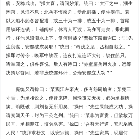
病，安稳成功。”操大喜，请问妙策。统曰：“大江之中，潮生
潮落，风浪不息；北兵不惯乘舟，受此颠播，便生疾病。若
以大船小船各皆配搭，或三十为一排，或五十为一排，首尾
用铁环连锁，上铺阔板，休言人可渡，马亦可走矣，乘此而
行，任他风浪潮水上下，复何惧哉？”曹操下席而谢曰：“非先
生良谋，安能破东吴耶！”统曰：“愚浅之见，丞相自裁之。”
操即时传令，唤军中铁匠，连夜打造连环大钉，锁住船只。
诸军闻之，俱各喜悦。后人有诗曰：“赤壁鏖兵用火攻，运筹
决策尽皆同。若非庞统连环计，公瑾安能立大功？”
庞统又谓操曰：“某观江左豪杰，多有怨周瑜者；某凭三
寸舌，为丞相说之，使皆来降。周瑜孤立无援，必为丞相所
擒。瑜既破，则刘备无所用矣。”操曰：“先生果能成大功，操
请奏闻天子，封为三公之列。”统曰：“某非为富贵，但欲救万
民耳。丞相渡江，慎勿杀害。”操曰：“吾替天行道，安忍杀戮
人民！”统拜求榜文，以安宗族。操曰：“先生家属，现居何