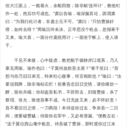
但大江面上，一船着火，余船四散；除非献‘连环计’，教他钉
作一处，然后功可成也。”肃以告瑜，瑜深服其论，因谓肃
曰：“为我行此计者，非庞士元不可。”肃曰：“只怕曹操奸
猾，如何去得？”周瑜沉吟未决。正寻思没个机会，忽报蒋干
又来。瑜大喜，一面分付庞统用计；一面坐于帐上，使人请
干。
干见不来接，心中疑虑，教把船于僻静岸口缆系，乃入
寨见周瑜。瑜作色曰：“子翼何故欺吾太甚？”蒋干笑曰：“吾
想与你乃旧日弟兄，特来吐心腹事，何言相欺也？”瑜曰：“汝
要说我降，除非海枯石烂！前番吾念旧日交情，请你痛饮一
醉，留你共榻；你却盗吾私书，不辞而去，归报曹操，杀了
蔡瑁、张允，致使吾事不成。今日无故又来，必不怀好意！
吾不看旧日之情，一刀两段！本待送你过去，争奈吾一二日
间，便要破曹贼；待留你在军中，又必有泄漏。”便教左右：
“送子翼往西山庵中歇息。待吾破了曹操，那时渡你过江未