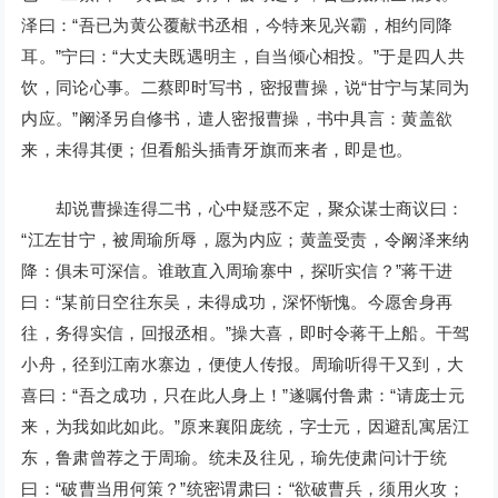
泽曰：“吾已为黄公覆献书丞相，今特来见兴霸，相约同降
耳。”宁曰：“大丈夫既遇明主，自当倾心相投。”于是四人共
饮，同论心事。二蔡即时写书，密报曹操，说“甘宁与某同为
内应。”阚泽另自修书，遣人密报曹操，书中具言：黄盖欲
来，未得其便；但看船头插青牙旗而来者，即是也。
却说曹操连得二书，心中疑惑不定，聚众谋士商议曰：
“江左甘宁，被周瑜所辱，愿为内应；黄盖受责，令阚泽来纳
降：俱未可深信。谁敢直入周瑜寨中，探听实信？”蒋干进
曰：“某前日空往东吴，未得成功，深怀惭愧。今愿舍身再
往，务得实信，回报丞相。”操大喜，即时令蒋干上船。干驾
小舟，径到江南水寨边，便使人传报。周瑜听得干又到，大
喜曰：“吾之成功，只在此人身上！”遂嘱付鲁肃：“请庞士元
来，为我如此如此。”原来襄阳庞统，字士元，因避乱寓居江
东，鲁肃曾荐之于周瑜。统未及往见，瑜先使肃问计于统
曰：“破曹当用何策？”统密谓肃曰：“欲破曹兵，须用火攻；