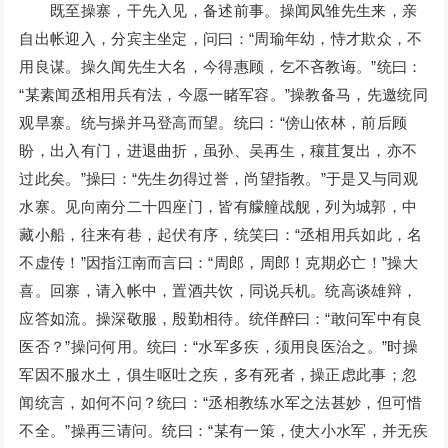
既至操寨，干先入见，备述前事。操闻凤雏先生来，亲
自出帐迎入，分宾主坐定，问曰：“周瑜年幼，恃才欺众，不
用良谋。操久闻先生大名，今得惠顾，乞不吝教诲。”统曰：
“某素闻丞相用兵有法，今愿一睹军容。”操教备马，先邀统同
观旱寨。统与操并马登高而望。统曰：“傍山依林，前后顾
盼，出入有门，进退曲折，虽孙、吴再生，穰苴复出，亦不
过此矣。”操曰：“先生勿得过誉，尚望指教。”于是又与同观
水寨。见向南分二十四座门，皆有艨艟战舰，列为城郭，中
藏小船，往来有巷，起伏有序，统笑曰：“丞相用兵如此，名
不虚传！”因指江南而言曰：“周郎，周郎！克期必亡！”操大
喜。回寨，请入帐中，置酒共饮，同说兵机。统高谈雄辩，
应答如流。操深敬服，殷勤相待。统佯醉曰：“敢问军中有良
医否？”操问何用。统曰：“水军多疾，须用良医治之。”时操
军因不服水土，俱生呕吐之疾，多有死者，操正虑此事；忽
闻统言，如何不问？统曰：“丞相教练水军之法甚妙，但可惜
不全。”操再三请问。统曰：“某有一策，使大小水军，并无疾