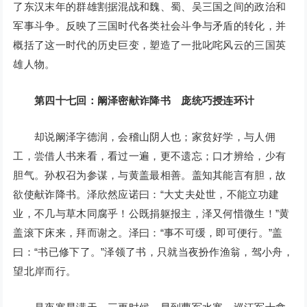
了东汉末年的群雄割据混战和魏、蜀、吴三国之间的政治和
军事斗争。反映了三国时代各类社会斗争与矛盾的转化，并
概括了这一时代的历史巨变，塑造了一批叱咤风云的三国英
雄人物。
第四十七回：阚泽密献诈降书 庞统巧授连环计
却说阚泽字德润，会稽山阴人也；家贫好学，与人佣
工，尝借人书来看，看过一遍，更不遗忘；口才辨给，少有
胆气。孙权召为参谋，与黄盖最相善。盖知其能言有胆，故
欲使献诈降书。泽欣然应诺曰：“大丈夫处世，不能立功建
业，不几与草木同腐乎！公既捐躯报主，泽又何惜微生！”黄
盖滚下床来，拜而谢之。泽曰：“事不可缓，即可便行。”盖
曰：“书已修下了。”泽领了书，只就当夜扮作渔翁，驾小舟，
望北岸而行。