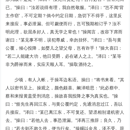
已。”操曰：“汝若说得有理，我自然敬服。”泽曰：“岂不闻‘背
主作窃’，不可定期？倘今约定日期，急切下不得手，这里反
来接应，事必泄漏。但可觑便而行，岂可预期相订乎？汝不
明此理，欲屈杀好人，真无学之辈也！”操闻言，改容下席而
谢曰：“某见事不明，误犯尊威，幸勿挂怀。”泽曰：“吾与黄
公覆，倾心投降，如婴儿之望父母，岂有诈乎！”操大喜曰：
“若二人能建大功，他日受爵，必在诸人之上。”泽曰：“某等
非为爵禄而来，实应天顺人耳。”操取酒待之。
少顷，有人入帐，于操耳边私语。操曰：“将书来看。”其
人以密书呈上。操观之，颜色颇喜。阚泽暗思：“此必蔡中、
蔡和来报黄盖受刑消息，操故喜我投降之事为真实也。”操
曰：“烦先生再回江东，与黄公覆约定，先通消息过江，吾以
兵接应。”泽曰：“某已离江东，不可复还。望丞相别遣机密人
去。”操曰：“若他人去，事恐泄漏。”泽再三推辞；良久，乃
曰：“若去则不敢久停，便当行矣。”操赐以金帛，泽不受。辞