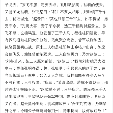
子龙去。”张飞不服，定要去取。孔明教拈阉，拈着的便去。
又是子龙拈着。张飞怒曰：“我并不要人相帮，只独领三千军
去，稳取城池。”赵云曰：“某也只领三千军去。如不得城，愿
受军令。”孔明大喜，责了军令状，选三千精兵付赵云去。张
飞不服，玄德喝退。赵云领了三千人马，径往桂阳进发。早
有探马报知桂阳太守赵范。范急聚众商议。管军校尉陈应、
鲍隆愿领兵出战。原来二人都是桂阳岭山乡猎户出身，陈应
会使飞叉，鲍隆曾射杀双虎。二人自恃勇力，乃对赵范曰：
“刘备若来，某二人愿为前部。”赵范曰：“我闻刘玄德乃大汉
皇叔；更兼孔明多谋，关、张极勇；今领兵来的赵子龙，在
当阳长坂百万军中，如入无人之境。我桂阳能有多少人马？
不可迎敌，只可投降。”应曰：“某请出战。若擒不得赵云，那
时任太守投降不迟。”赵范拗不过，只得应允。陈应领三千人
马出城迎敌，早望见赵云领军来到。陈应列成阵势，飞马绰
叉而出。赵云挺枪出马，责骂陈应曰：“吾主刘玄德，乃刘景
升之弟，今辅公子刘琦同领荆州，特来抚民。汝何敢迎敌！”