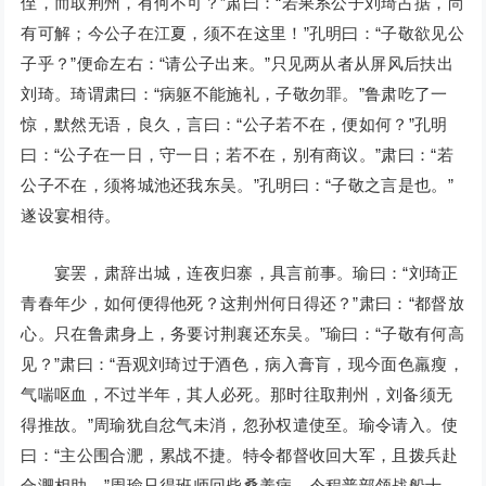
侄，而取荆州，有何不可？”肃曰：“若果系公子刘琦占据，尚
有可解；今公子在江夏，须不在这里！”孔明曰：“子敬欲见公
子乎？”便命左右：“请公子出来。”只见两从者从屏风后扶出
刘琦。琦谓肃曰：“病躯不能施礼，子敬勿罪。”鲁肃吃了一
惊，默然无语，良久，言曰：“公子若不在，便如何？”孔明
曰：“公子在一日，守一日；若不在，别有商议。”肃曰：“若
公子不在，须将城池还我东吴。”孔明曰：“子敬之言是也。”
遂设宴相待。
宴罢，肃辞出城，连夜归寨，具言前事。瑜曰：“刘琦正
青春年少，如何便得他死？这荆州何日得还？”肃曰：“都督放
心。只在鲁肃身上，务要讨荆襄还东吴。”瑜曰：“子敬有何高
见？”肃曰：“吾观刘琦过于酒色，病入膏肓，现今面色羸瘦，
气喘呕血，不过半年，其人必死。那时往取荆州，刘备须无
得推故。”周瑜犹自忿气未消，忽孙权遣使至。瑜令请入。使
曰：“主公围合淝，累战不捷。特令都督收回大军，且拨兵赴
合淝相助。”周瑜只得班师回柴桑养病，令程普部领战船士