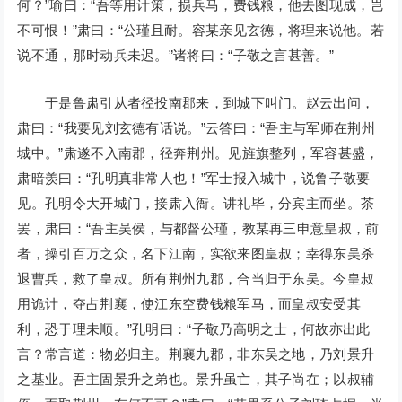
何？”瑜曰：“吾等用计策，损兵马，费钱粮，他去图现成，岂
不可恨！”肃曰：“公瑾且耐。容某亲见玄德，将理来说他。若
说不通，那时动兵未迟。”诸将曰：“子敬之言甚善。”
于是鲁肃引从者径投南郡来，到城下叫门。赵云出问，
肃曰：“我要见刘玄德有话说。”云答曰：“吾主与军师在荆州
城中。”肃遂不入南郡，径奔荆州。见旌旗整列，军容甚盛，
肃暗羡曰：“孔明真非常人也！”军士报入城中，说鲁子敬要
见。孔明令大开城门，接肃入衙。讲礼毕，分宾主而坐。茶
罢，肃曰：“吾主吴侯，与都督公瑾，教某再三申意皇叔，前
者，操引百万之众，名下江南，实欲来图皇叔；幸得东吴杀
退曹兵，救了皇叔。所有荆州九郡，合当归于东吴。今皇叔
用诡计，夺占荆襄，使江东空费钱粮军马，而皇叔安受其
利，恐于理未顺。”孔明曰：“子敬乃高明之士，何故亦出此
言？常言道：物必归主。荆襄九郡，非东吴之地，乃刘景升
之基业。吾主固景升之弟也。景升虽亡，其子尚在；以叔辅