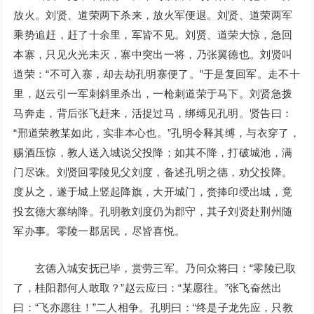
放火。刘贤、道荣两下杀来，放火军便退。刘贤、道荣两军
乘势追赶，赶了十余里，军皆不见。刘贤、道荣大惊，急回
本寨，只见火光未灭，寨中突出一将，乃张翼德也。刘贤叫
道荣：“不可入寨，却去劫孔明寨便了。”于是复回军。走不十
里，赵云引一军刺斜里杀出，一枪刺道荣于马下。刘贤急拨
马奔走，背后张飞赶来，活捉过马，绑缚见孔明。贤告曰：
“邢道荣教某如此，实非本心也。”孔明令释其缚，与衣穿了，
赐酒压惊，教人送入城说父投降；如其不降，打破城池，满
门尽诛。刘贤回零陵见父刘度，备述孔明之德，劝父投降。
度从之，遂于城上竖起降旗，大开城门，赍捧印绶出城，竟
投玄德大寨纳降。孔明教刘度仍为郡守，其子刘贤赴荆州随
军办事。零陵一郡居民，尽皆喜悦。
玄德入城安抚已毕，赏劳三军。乃问众将曰：“零陵已取
了，桂阳郡何人敢取？”赵云应曰：“某愿往。”张飞奋然出
曰：“飞亦愿往！”二人相争。孔明曰：“终是子龙先应，只教