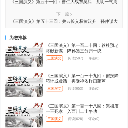
《三国演义》第五十一回：曹仁大战东吴兵 孔明一气周
公瑾
下一篇
《三国演义》第五十三回：关云长义释黄汉升 孙仲谋大
战张文远
为您推荐
《三国演义》第一百二十回：荐杜预老
将献新谋 降孙皓三分归一统
三国演义
阅读
(597)
评论(0)
《三国演义》第一百一十九回：假投降
巧计成虚话 再受禅依样画葫芦
三国演义
阅读
(653)
评论(0)
《三国演义》第一百一十八回：哭祖庙
一王死孝 入西川二士争功
三国演义
阅读
(628)
评论(0)