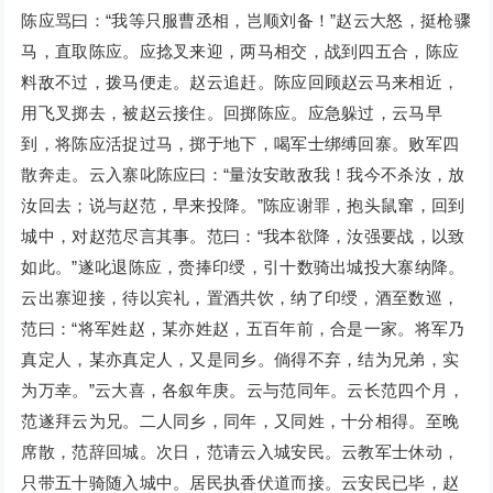
陈应骂曰：“我等只服曹丞相，岂顺刘备！”赵云大怒，挺枪骤
马，直取陈应。应捻叉来迎，两马相交，战到四五合，陈应
料敌不过，拨马便走。赵云追赶。陈应回顾赵云马来相近，
用飞叉掷去，被赵云接住。回掷陈应。应急躲过，云马早
到，将陈应活捉过马，掷于地下，喝军士绑缚回寨。败军四
散奔走。云入寨叱陈应曰：“量汝安敢敌我！我今不杀汝，放
汝回去；说与赵范，早来投降。”陈应谢罪，抱头鼠窜，回到
城中，对赵范尽言其事。范曰：“我本欲降，汝强要战，以致
如此。”遂叱退陈应，赍捧印绶，引十数骑出城投大寨纳降。
云出寨迎接，待以宾礼，置酒共饮，纳了印绶，酒至数巡，
范曰：“将军姓赵，某亦姓赵，五百年前，合是一家。将军乃
真定人，某亦真定人，又是同乡。倘得不弃，结为兄弟，实
为万幸。”云大喜，各叙年庚。云与范同年。云长范四个月，
范遂拜云为兄。二人同乡，同年，又同姓，十分相得。至晚
席散，范辞回城。次日，范请云入城安民。云教军士休动，
只带五十骑随入城中。居民执香伏道而接。云安民已毕，赵