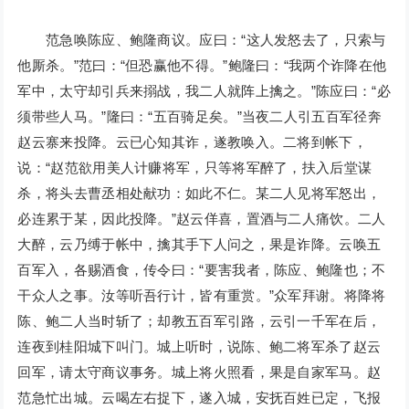
范急唤陈应、鲍隆商议。应曰：“这人发怒去了，只索与
他厮杀。”范曰：“但恐赢他不得。”鲍隆曰：“我两个诈降在他
军中，太守却引兵来搦战，我二人就阵上擒之。”陈应曰：“必
须带些人马。”隆曰：“五百骑足矣。”当夜二人引五百军径奔
赵云寨来投降。云已心知其诈，遂教唤入。二将到帐下，
说：“赵范欲用美人计赚将军，只等将军醉了，扶入后堂谋
杀，将头去曹丞相处献功：如此不仁。某二人见将军怒出，
必连累于某，因此投降。”赵云佯喜，置酒与二人痛饮。二人
大醉，云乃缚于帐中，擒其手下人问之，果是诈降。云唤五
百军入，各赐酒食，传令曰：“要害我者，陈应、鲍隆也；不
干众人之事。汝等听吾行计，皆有重赏。”众军拜谢。将降将
陈、鲍二人当时斩了；却教五百军引路，云引一千军在后，
连夜到桂阳城下叫门。城上听时，说陈、鲍二将军杀了赵云
回军，请太守商议事务。城上将火照看，果是自家军马。赵
范急忙出城。云喝左右捉下，遂入城，安抚百姓已定，飞报