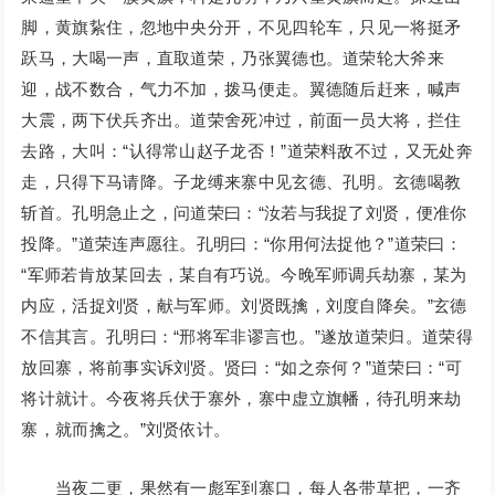
脚，黄旗紥住，忽地中央分开，不见四轮车，只见一将挺矛
跃马，大喝一声，直取道荣，乃张翼德也。道荣轮大斧来
迎，战不数合，气力不加，拨马便走。翼德随后赶来，喊声
大震，两下伏兵齐出。道荣舍死冲过，前面一员大将，拦住
去路，大叫：“认得常山赵子龙否！”道荣料敌不过，又无处奔
走，只得下马请降。子龙缚来寨中见玄德、孔明。玄德喝教
斩首。孔明急止之，问道荣曰：“汝若与我捉了刘贤，便准你
投降。”道荣连声愿往。孔明曰：“你用何法捉他？”道荣曰：
“军师若肯放某回去，某自有巧说。今晚军师调兵劫寨，某为
内应，活捉刘贤，献与军师。刘贤既擒，刘度自降矣。”玄德
不信其言。孔明曰：“邢将军非谬言也。”遂放道荣归。道荣得
放回寨，将前事实诉刘贤。贤曰：“如之奈何？”道荣曰：“可
将计就计。今夜将兵伏于寨外，寨中虚立旗幡，待孔明来劫
寨，就而擒之。”刘贤依计。
当夜二更，果然有一彪军到寨口，每人各带草把，一齐