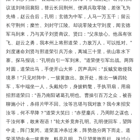
议送刘琦回襄阳，替云长回荆州。便调兵取零陵，差张飞为
先锋，赵云合后，孔明；玄德为中军，人马一万五千；留云
长守荆州；糜竺、刘封守江陵。却说零陵太守刘度，闻玄德
军马到来，乃与其子刘贤商议。贤曰：“父亲放心。他虽有张
飞、赵云之勇，我本州上将邢道荣，力敌万人，可以抵对。”
刘度遂命刘贤与邢道荣引兵万余，离城三十里，依山靠水下
寨。探马报说：“孔明自引一军到来。”道荣便引军出战。两阵
对圆，道荣出马，手使开山大斧，厉声高叫：“反贼安敢侵我
境界！”只见对阵中，一簇黄旗出。旗开处，推出一辆四轮
车，车中端坐一人，头戴纶巾，身披鹤氅，手执羽扇，用扇
招邢道荣曰：“吾乃南阳诸葛孔明也。曹操引百万之众，被吾
聊施小计，杀得片甲不回。汝等岂堪与我对敌？我今来招安
汝等，何不早降？”道荣大笑曰：“赤壁鏖兵，乃周郎之谋也，
干汝何事，敢来诳语！”轮大斧竟奔孔明。孔明便回车，望阵
中走，阵门复闭。道荣直冲杀过来，阵势急分两下而走。道
荣遥望中央一簇黄旗，料是孔明，乃只望黄旗而赶。抹过山