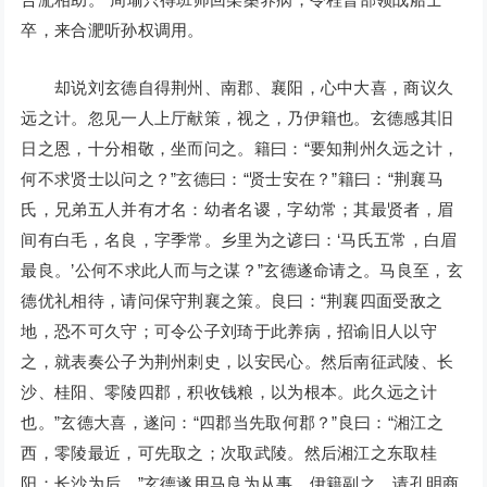
卒，来合淝听孙权调用。
却说刘玄德自得荆州、南郡、襄阳，心中大喜，商议久
远之计。忽见一人上厅献策，视之，乃伊籍也。玄德感其旧
日之恩，十分相敬，坐而问之。籍曰：“要知荆州久远之计，
何不求贤士以问之？”玄德曰：“贤士安在？”籍曰：“荆襄马
氏，兄弟五人并有才名：幼者名谡，字幼常；其最贤者，眉
间有白毛，名良，字季常。乡里为之谚曰：‘马氏五常，白眉
最良。’公何不求此人而与之谋？”玄德遂命请之。马良至，玄
德优礼相待，请问保守荆襄之策。良曰：“荆襄四面受敌之
地，恐不可久守；可令公子刘琦于此养病，招谕旧人以守
之，就表奏公子为荆州刺史，以安民心。然后南征武陵、长
沙、桂阳、零陵四郡，积收钱粮，以为根本。此久远之计
也。”玄德大喜，遂问：“四郡当先取何郡？”良曰：“湘江之
西，零陵最近，可先取之；次取武陵。然后湘江之东取桂
阳；长沙为后。”玄德遂用马良为从事，伊籍副之。请孔明商