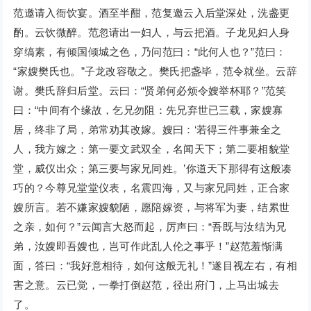
范邀请入衙饮宴。酒至半酣，范复邀云入后堂深处，洗盏更
酌。云饮微醉。范忽请出一妇人，与云把酒。子龙见妇人身
穿缟素，有倾国倾城之色，乃问范曰：“此何人也？”范曰：
“家嫂樊氏也。”子龙改容敬之。樊氏把盏毕，范令就坐。云辞
谢。樊氏辞归后堂。云曰：“贤弟何必烦令嫂举杯耶？”范笑
曰：“中间有个缘故，乞兄勿阻：先兄弃世已三载，家嫂寡
居，终非了局，弟常劝其改嫁。嫂曰：‘若得三件事兼全之
人，我方嫁之：第一要文武双全，名闻天下；第二要相貌堂
堂，威仪出众；第三要与家兄同姓。’你道天下那得有这般凑
巧的？今尊兄堂堂仪表，名震四海，又与家兄同姓，正合家
嫂所言。若不嫌家嫂貌陋，愿陪嫁资，与将军为妻，结累世
之亲，如何？”云闻言大怒而起，厉声曰：“吾既与汝结为兄
弟，汝嫂即吾嫂也，岂可作此乱人伦之事乎！”赵范羞惭满
面，答曰：“我好意相待，如何这般无礼！”遂目视左右，有相
害之意。云已觉，一拳打倒赵范，径出府门，上马出城去
了。