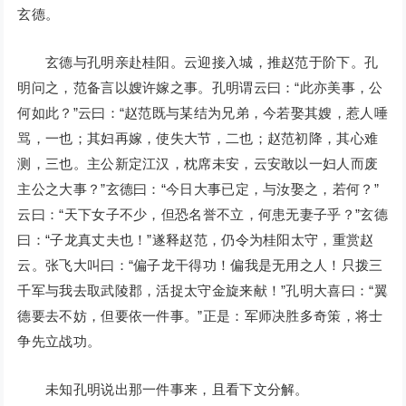
玄德。
玄德与孔明亲赴桂阳。云迎接入城，推赵范于阶下。孔
明问之，范备言以嫂许嫁之事。孔明谓云曰：“此亦美事，公
何如此？”云曰：“赵范既与某结为兄弟，今若娶其嫂，惹人唾
骂，一也；其妇再嫁，使失大节，二也；赵范初降，其心难
测，三也。主公新定江汉，枕席未安，云安敢以一妇人而废
主公之大事？”玄德曰：“今日大事已定，与汝娶之，若何？”
云曰：“天下女子不少，但恐名誉不立，何患无妻子乎？”玄德
曰：“子龙真丈夫也！”遂释赵范，仍令为桂阳太守，重赏赵
云。张飞大叫曰：“偏子龙干得功！偏我是无用之人！只拨三
千军与我去取武陵郡，活捉太守金旋来献！”孔明大喜曰：“翼
德要去不妨，但要依一件事。”正是：军师决胜多奇策，将士
争先立战功。
未知孔明说出那一件事来，且看下文分解。