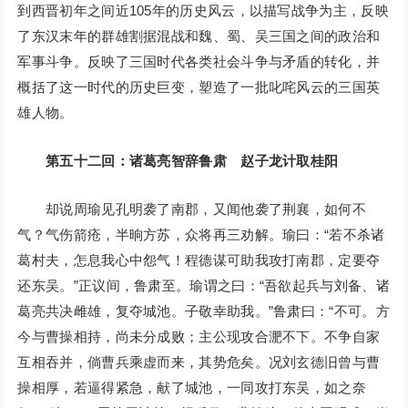
到西晋初年之间近105年的历史风云，以描写战争为主，反映
了东汉末年的群雄割据混战和魏、蜀、吴三国之间的政治和
军事斗争。反映了三国时代各类社会斗争与矛盾的转化，并
概括了这一时代的历史巨变，塑造了一批叱咤风云的三国英
雄人物。
第五十二回：诸葛亮智辞鲁肃 赵子龙计取桂阳
却说周瑜见孔明袭了南郡，又闻他袭了荆襄，如何不
气？气伤箭疮，半晌方苏，众将再三劝解。瑜曰：“若不杀诸
葛村夫，怎息我心中怨气！程德谋可助我攻打南郡，定要夺
还东吴。”正议间，鲁肃至。瑜谓之曰：“吾欲起兵与刘备、诸
葛亮共决雌雄，复夺城池。子敬幸助我。”鲁肃曰：“不可。方
今与曹操相持，尚未分成败；主公现攻合淝不下。不争自家
互相吞并，倘曹兵乘虚而来，其势危矣。况刘玄德旧曾与曹
操相厚，若逼得紧急，献了城池，一同攻打东吴，如之奈