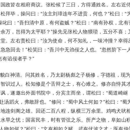
，国政皆在相府商议。张松候了三日，方得通姓名。左右近
松拜毕，操问曰：“汝主刘璋连年不进贡，何也？”松曰：“
操叱曰：“吾扫清中原，有何盗贼？”松曰：“南有孙权，北有
余万，岂得为太平耶？”操先见张松人物猥琐，五分不喜；
堂。左右责松曰：“汝为使命，何不知礼，一味冲撞？幸得
急急回去！”松笑曰：“吾川中无诌佞之人也。”忽然阶下一
岂有谄佞者乎？”
白神清。问其姓名，乃太尉杨彪之子杨修，字德祖，现
，智识过人。松知修是个舌辩之士，有心难之。修亦自恃其
讽，遂邀出外面书院中，分宾主而坐，谓松曰：“蜀道崎岖
赴汤蹈火，弗敢辞也。”修问：“蜀中风土何如？”松曰：“蜀
，地连剑阁之雄。回还二百八程，纵横三万余里。鸡鸣犬吠
无水旱之忧；国富民丰，时有管弦之乐。所产之物，阜如山
中人物如何？”松曰：“文有相如之赋，武有伏波之才；医有仲