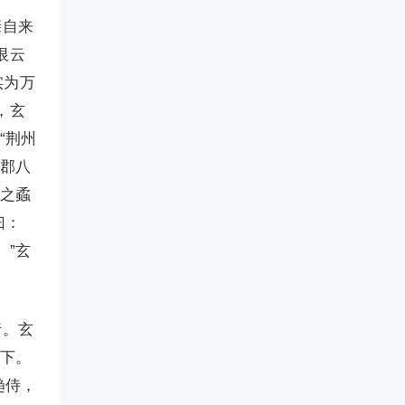
亲自来
恨云
实为万
，玄
“荆州
六郡八
汉之蟊
曰：
。”玄
行。玄
泪下。
趋侍，