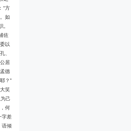
：“方
数。如
职。
辅佐
相委以
明孔、
“公居
“孟德
耶？”
松大笑
以为己
流，何
一字差
。语倾