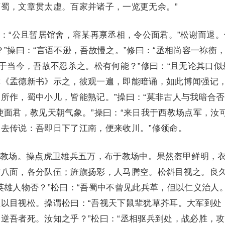
蜀，文章贯太虚。百家并诸子，一览更无余。”
“公且暂居馆舍，容某再禀丞相，令公面君。”松谢而退。
？”操曰：“言语不逊，吾故慢之。”修曰：“丞相尚容一祢衡
播于当今，吾故不忍杀之。松有何能？”修曰：“且无论其口似
撰《孟德新书》示之，彼观一遍，即能暗诵，如此博闻强记
所作，蜀中小儿，皆能熟记。”操曰：“莫非古人与我暗合否
使面君，教见天朝气象。”操曰：“来日我于西教场点军，汝
去传说：吾即日下了江南，便来收川。”修领命。
场。操点虎卫雄兵五万，布于教场中。果然盔甲鲜明，
方八面，各分队伍；旌旗扬彩，人马腾空。松斜目视之。良
英雄人物否？”松曰：“吾蜀中不曾见此兵革，但以仁义治人。
以目视松。操谓松曰：“吾视天下鼠辈犹草芥耳。大军到处
逆吾者死。汝知之乎？”松曰：“丞相驱兵到处，战必胜，