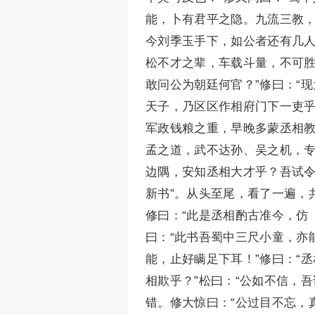
能，卜有君平之隐。九流三教，
今刘季玉手下，如公者还有几人
松不才之辈，车载斗量，不可胜
敢问公为朝廷何官？”修曰：“
天子，乃区区作相府门下一吏乎
军政钱粮之重，早晚多蒙丞相教
孟之道，武不达孙、吴之机，专
边隅，安知丞相大才乎？吾试令
新书”。从头至尾，看了一遍，
修曰：“此是丞相酌古准今，仿
曰：“此书吾蜀中三尺小童，亦
能，止好瞒足下耳！”修曰：“
相欺乎？”松曰：“公如不信，
错。修大惊曰：“公过目不忘，