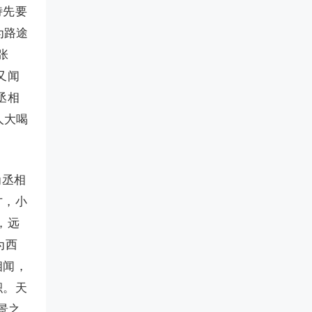
侍先要
为路途
张
又闻
丞相
人大喝
为丞相
才，小
，远
为西
相闻，
积。天
景之