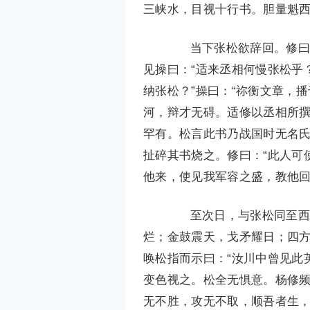
三峡水，目视十行书。胆量魁西
当下张松欲辞回。修曰：
见操曰：“适来丞相何慢张松乎
纳张松？”操曰：“祢衡文章，
河，辩才无碍。适修以丞相所
罕有。松言此书乃战国时无名氏
扯碎其书烧之。修曰：“此人可
他来，使见我军容之盛，教他回
至次日，与张松同至西教
烂；金鼓震天，戈矛耀日；四
唤松指而示曰：“汝川中曾见此
变色视之。松全无惧意。杨修频
无不胜，攻无不取，顺吾者生，