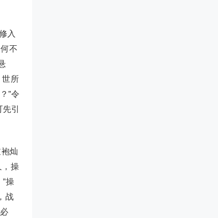
修入
，何不
悬
，世所
？”令
可先引
衣袍灿
久，操
”操
，战
攻必