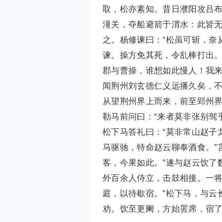
取，松亦素知。昔日濮阳攻吕
潼关，夺船避箭于渭水：此皆无
之。杨修谏曰：“松虽可斩，奈
谏。操方免其死，令乱棒打出。
郡与曹操，谁想如此慢人！我
闻荆州刘玄德仁义远播久矣，不
从望荆州界上而来，前至郢州
勒马前问曰：“来者莫非张别驾乎
松下马答礼曰：“莫非常山赵子
马驱驰，特命赵云聊奉酒食。”
客，今果如此。”遂与赵云饮了
外百余人侍立，击鼓相接。一将
庭，以待歇宿。”松下马，与云
劝。饮至更阑，方始罢席，宿