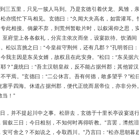
三五里，只见一簇人马到。乃是玄德引着伏龙、凤雏，
松亦慌忙下马相见。玄德曰：“久闻大夫高名，如雷灌耳。
，专此相接。倘蒙不弃，到荒州暂歇片时，以叙渴仰之思，
。至府堂上各各叙礼，分宾主依次而坐，设宴款待。饮酒间
。松以言挑之曰：“今皇叔守荆州，还有几郡？”孔明答曰：
今我主因是东吴女婿，故权且在此安身。”松曰：“东吴据
耶？”庞统曰：“吾主汉朝皇叔，反不能占据州郡；其他皆
不平焉。”玄德曰：“二公休言。吾有何德，敢多望乎？”松
充塞乎四海。休道占据州郡，便代正统而居帝位，亦非分外
敢当！”
，并不提起川中之事。松辞去，玄德于十里长亭设宴送
，留叙三日；今日相别，不知何时再得听教。”言罢，潸然
，安可舍之？不如说之，令取西川。”乃言曰：“松亦思朝暮