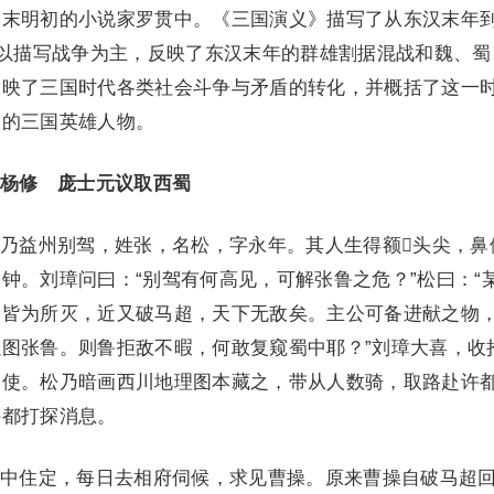
元末明初的小说家罗贯中。《三国演义》描写了从东汉末年
，以描写战争为主，反映了东汉末年的群雄割据混战和魏、蜀
反映了三国时代各类社会斗争与矛盾的转化，并概括了这一
云的三国英雄人物。
杨修 庞士元议取西蜀
益州别驾，姓张，名松，字永年。其人生得额头尖，鼻
钟。刘璋问曰：“别驾有何高见，可解张鲁之危？”松曰：“
袁皆为所灭，近又破马超，天下无敌矣。主公可备进献之物
图张鲁。则鲁拒敌不暇，何敢复窥蜀中耶？”刘璋大喜，收
为使。松乃暗画西川地理图本藏之，带从人数骑，取路赴许
许都打探消息。
住定，每日去相府伺候，求见曹操。原来曹操自破马超