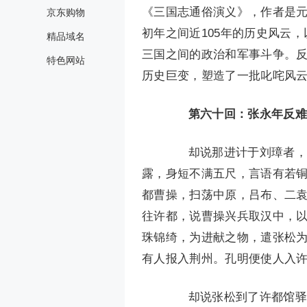
《三国志通俗演义》，作者是
京东购物
初年之间近105年的历史风云
精品域名
三国之间的政治和军事斗争。
特色网站
历史巨变，塑造了一批叱咤风
第六十回：张永年反难
却说那进计于刘璋者，乃
露，身短不满五尺，言语有若铜
都曹操，扫荡中原，吕布、二
往许都，说曹操兴兵取汉中，以
珠锦绮，为进献之物，遣张松
有人报入荆州。孔明便使人入
却说张松到了许都馆驿中