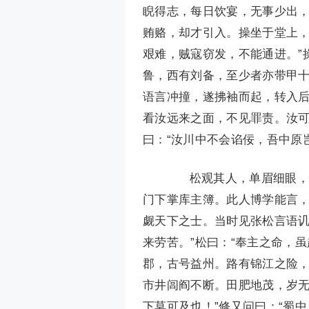
睨得志，每日饮宴，无事少出
贿赂，却才引入。操坐于堂上，
艰难，贼寇窃发，不能通进。”
鲁，西有刘备，至少者亦带甲十
语言冲撞，遂拂袖而起，转入后
看汝远来之面，不见罪责。汝可
曰：“汝川中不会谄佞，吾中原
松观其人，单眉细眼，貌
门下掌库主簿。此人博学能言
觑天下之士。当时见张松言语讥
来劳苦。”松曰：“奉主之命，虽
郡，古号益州。路有锦江之险
市井闾阎不断。田肥地茂，岁
下莫可及也！”修又问曰：“蜀