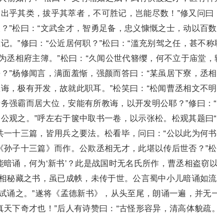
出乎其类，拔乎其萃者，不可胜记，岂能尽数！”修又问曰
？”松曰：“文武全才，智勇足备，忠义慷慨之士，动以百
记。”修曰：“公近居何职？”松曰：“滥充别驾之任，甚不称
现为丞相府主簿。”松曰：“久闻公世代簪缨，何不立于庙堂，
？”杨修闻言，满面羞惭，强颜而答曰：“某虽居下寮，丞
诲，极有开发，故就此职耳。”松笑曰：“松闻曹丞相文不
务强霸而居大位，安能有所教诲，以开发明公耶？”修曰：
公观之。”呼左右于箧中取书一卷，以示张松。松观其题曰
共一十三篇，皆用兵之要法。松看毕，问曰：“公以此为何书
《孙子十三篇》而作。公欺丞相无才，此堪以传后世否？”
能暗诵，何为‘新书’？此是战国时无名氏所作，曹丞相盗窃
丞相秘藏之书，虽已成帙，未传于世。公言蜀中小儿暗诵如
吾试诵之。”遂将《孟德新书》，从头至尾，朗诵一遍，并无
真天下奇才也！”后人有诗赞曰：“古怪形容异，清高体貌疏