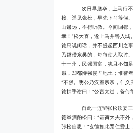
次日早膳毕，上马行不到
接。遥见张松，早先下马等候。
山遥远，不得听教。今闻回都
幸！”松大喜，遂上马并辔入城
德只说闲话，并不提起西川之事
乃暂借东吴的，每每使人取讨。
十一州，民强国富，犹且不知足
贼，却都恃强侵占地土；惟智者
“不然。明公乃汉室宗亲，仁义
德拱手谢曰：“公言太过，备何
自此一连留张松饮宴三日
德举酒酌松曰：“甚荷大夫不外
张松自思：“玄德如此宽仁爱士