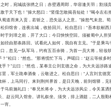
布之时，宛城战张绣之日；赤壁遇周郎，华容逢关羽；割须
敌于天下也！”操大怒曰：“竖儒怎敢揭吾短处！”喝令左右
从蜀道而来入贡，若斩之，恐失远人之意。”操怒气未息。
松归馆舍，连夜出城，收拾回川。松自思曰：“吾本欲献西
来时于刘璋之前，开了大口；今日怏怏空回。须被蜀中人所
如径由那条路回。试看此人如何，我自有主见。”于是乘马
界口，忽见一队军马，约有五百余骑，为首一员大将，轻妆
？”松曰：“然也。”那将慌忙下马，声喏曰：“赵云等候多时
龙乎？”云曰：“然也，某奉主公刘玄德之命，为大夫远涉路
言罢，军士跪奉酒食，云敬进之。松自思曰：“人言刘玄德
数杯，上马同行。来到荆州界首，是日天晚，前到馆驿，见
于马前施礼曰：“奉兄长将令，为大夫远涉风尘，令关某洒
长、赵云同入馆舍。讲礼叙坐。须臾，排上酒筵，二人殷勤
了一宵。