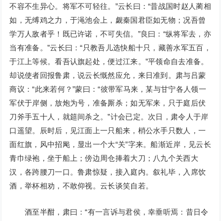
不容不生异心。将军不可轻往。”云长曰：“昔战国时赵人蔺相
如，无缚鸡之力，于渑池会上，觑秦国君臣如无物；况吾曾
学万人敌者乎！既已许诺，不可失信。”良曰：“纵将军去，亦
当有准备。”云长曰：“只教吾儿选快船十只，藏善水军五百，
于江上等候。看吾认旗起处，便过江来。”平领命自去准备。
却说使者回报鲁肃，说云长慨然应允，来日准到。肃与吕蒙
商议：“此来若何？”蒙曰：“彼带军马来，某与甘宁各人领一
军伏于岸侧，放炮为号，准备厮杀；如无军来，只于庭后伏
刀斧手五十人，就筵间杀之。”计会已定。次日，肃令人于岸
口遥望。辰时后，见江面上一只船来，梢公水手只数人，一
面红旗，风中招飐，显出一个大“关”字来。船渐近岸，见云长
青巾绿袍，坐于船上；傍边周仓捧着大刀；八九个关西大
汉，各跨腰刀一口。鲁肃惊疑，接入庭内。叙礼毕，入席饮
酒，举杯相劝，不敢仰视。云长谈笑自若。
酒至半酣，肃曰：“有一言诉与君侯，幸垂听焉：昔日令