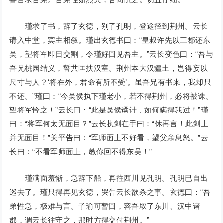
瑾求了书，辞了玄德，别了孔明，登途径到荆州。云长
请入中堂，宾主相叙。瑾出玄德书曰：“皇叔许先以三郡还东
吴，望将军即日交割，令瑾好回见吾主。”云长变色曰：“吾与
吾兄桃园结义，誓共匡扶汉室。荆州本大汉疆土，岂得妄以
尺寸与人？‘将在外，君命有所不受’。虽吾兄有书来，我却只
不还。”瑾曰：“今吴侯执下瑾老小，若不得荆州，必将被诛。
望将军怜之！”云长曰：“此是吴侯谲计，如何瞒得我过！”瑾
曰：“将军何太无面目？”云长执剑在手曰：“休再言！此剑上
并无面目！”关平告曰：“军师面上不好看，望父亲息怒。”云
长曰：“不看军师面上，教你回不得东吴！”
瑾满面羞惭，急辞下船，再往西川见孔明。孔明已自出
巡去了。瑾只得再见玄德，哭告云长欲杀之事。玄德曰：“吾
弟性急，极难与言。子瑜可暂回，容吾取了东川、汉中诸
郡，调云长往守之，那时方得交付荆州。”