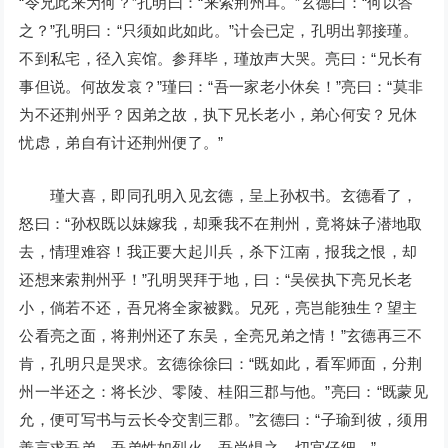
“令兄此来为何？”孔明曰：“来索荆州耳。”玄德曰：“何以答
之？”孔明曰：“只须如此如此。”计会已定，孔明出郭接瑾。
不到私宅，径入宾馆。参拜毕，瑾放声大哭。亮曰：“兄长有
事但说。何故发哀？”瑾曰：“吾一家老小休矣！”亮曰：“莫非
为不还荆州乎？因弟之故，执下兄长老小，弟心何安？兄休
忧虑，弟自有计还荆州便了。”
瑾大喜，即同孔明入见玄德，呈上孙权书。玄德看了，
怒曰：“孙权既以妹嫁我，却乘我不在荆州，竟将妹子潜地取
去，情理难容！我正要大起川兵，杀下江南，报我之恨，却
还想来索荆州乎！”孔明哭拜于地，曰：“吴侯执下亮兄长老
小，倘若不还，吾兄将全家被戮。兄死，亮岂能独生？望主
公看亮之面，将荆州还了东吴，全亮兄弟之情！”玄德再三不
肯，孔明只是哭求。玄德徐徐曰：“既如此，看军师面，分荆
州一半还之：将长沙、零陵、桂阳三郡与他。”亮曰：“既蒙见
允，便可写书与云长令交割三郡。”玄德曰：“子瑜到彼，须用
善言求吾弟。吾弟性如烈火，吾尚惧之。切宜仔细。”