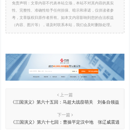
免责声明：文章内容不代表本站立场，本站不对其内容的真实
性、完整性、准确性给予任何担保、暗示和承诺，仅供读者参
考，文章版权归原作者所有。如本文内容影响到您的合法权益
（内容、图片等），请及时联系本站，我们会及时删除处理。
上一篇
《三国演义》第六十五回：马超大战葭萌关 刘备自领益
州牧
下一篇
《三国演义》第六十七回：曹操平定汉中地 张辽威震逍
遥津