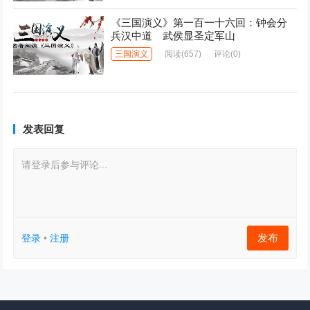
《三国演义》第一百一十六回：钟会分
兵汉中道 武侯显圣定军山
三国演义
阅读
(657)
评论(0)
发表回复
请登录后参与评论...
发布
登录
•
注册