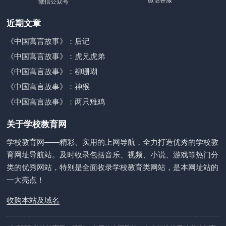
微信公众号
近期文章
《中国寓言故事》：后记
《中国寓言故事》：虎兄虎弟
《中国寓言故事》：柳珊瑚
《中国寓言故事》：神猴
《中国寓言故事》：两只雉鸡
关于学校教育网
学校教育网——精彩、实用的上网导航，全力打造优秀的学校教
育网址导航站。及时收录包括音乐、视频、小说、游戏等热门分
类的优秀网站，特别是全面收录学校教育类网站，是本网址站的
一大亮点！
收购本站及域名