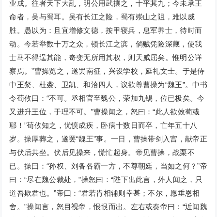
业成。往者天下大乱，明公用武攘之，十平其九；今未承王
命者，吴与蜀耳。吴有长江之险，蜀有崇山之阻，难以威
胜。愚以为：且宜增修文德，按甲寝兵，息军养士，待时而
动。今若举数十万之众，顿长江之滨，倘贼凭险深藏，使我
士马不得逞其能，奇变无所用其权，则天威屈矣。惟明公详
察焉。”曹操览之，遂罢南征，兴设学校，延礼文士。于是侍
中王粲、杜袭、卫凯、和洽四人，议欲尊曹操为“魏王”。中书
令荀攸曰：“不可。丞相官至魏公，荣加九锡，位已极矣。今
又进升王位，于理不可。”曹操闻之，怒曰：“此人欲效荀彧
耶！”荀攸知之，忧愤成疾，卧病十数日而卒，亡年五十八
岁。操厚葬之，遂罢“魏王”事。一日，曹操带剑入宫，献帝正
与伏后共坐。伏后见操来，慌忙起身。帝见曹操，战栗不
已。操曰：“孙权、刘备各霸一方，不尊朝廷，当如之何？”帝
曰：“尽在魏公裁处，”操怒曰：“陛下出此言，外人闻之，只
道吾欺君也。”帝曰：“君若肯相辅则幸甚；不尔，愿垂恩相
舍。”操闻言，怒目视帝，恨恨而出。左右或奏帝曰：“近闻魏