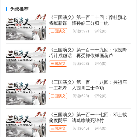
为您推荐
《三国演义》第一百二十回：荐杜预老
将献新谋 降孙皓三分归一统
三国演义
阅读
(597)
评论(0)
《三国演义》第一百一十九回：假投降
巧计成虚话 再受禅依样画葫芦
三国演义
阅读
(653)
评论(0)
《三国演义》第一百一十八回：哭祖庙
一王死孝 入西川二士争功
三国演义
阅读
(628)
评论(0)
《三国演义》第一百一十七回：邓士载
偷度阴平 诸葛瞻战死绵竹
三国演义
阅读
(645)
评论(0)