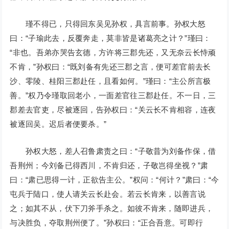
瑾不得已，只得回东吴见孙权，具言前事。孙权大怒
曰：“子瑜此去，反覆奔走，莫非皆是诸葛亮之计？”瑾曰：
“非也。吾弟亦哭告玄德，方许将三郡先还，又无奈云长恃顽
不肯，”孙权曰：“既刘备有先还三郡之言，便可差官前去长
沙、零陵、桂阳三郡赴任，且看如何。”瑾曰：“主公所言极
善。”权乃令瑾取回老小，一面差官往三郡赴任。不一日，三
郡差去官吏，尽被逐回，告孙权曰：“关云长不肯相容，连夜
被逐回吴。迟后者便要杀。”
孙权大怒，差人召鲁肃责之曰：“子敬昔为刘备作保，借
吾荆州；今刘备已得西川，不肯归还，子敬岂得坐视？”肃
曰：“肃已思得一计，正欲告主公。”权问：“何计？”肃曰：“今
屯兵于陆口，使人请关云长赴会。若云长肯来，以善言说
之；如其不从，伏下刀斧手杀之。如彼不肯来，随即进兵，
与决胜负，夺取荆州便了。”孙权曰：“正合吾意。可即行