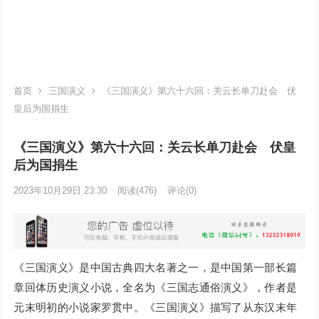
首页
三国演义
《三国演义》第六十六回：关云长单刀赴会 伏
皇后为国捐生
《三国演义》第六十六回：关云长单刀赴会 伏皇
后为国捐生
2023年10月29日 23:30
阅读
(476)
评论(0)
《三国演义》是中国古典四大名著之一，是中国第一部长篇
章回体历史演义小说，全名为《三国志通俗演义》，作者是
元末明初的小说家罗贯中。《三国演义》描写了从东汉末年