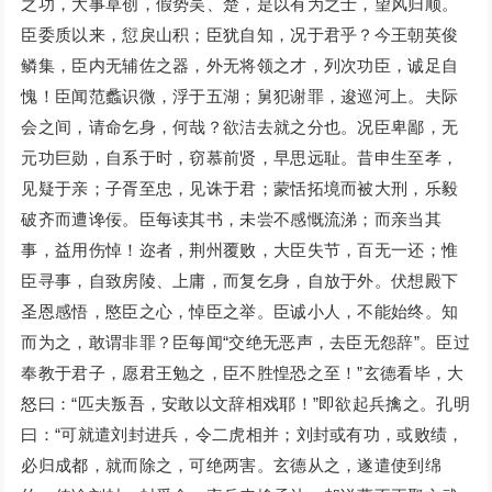
之功，大事草创，假势吴、楚，是以有为之士，望风归顺。
臣委质以来，愆戾山积；臣犹自知，况于君乎？今王朝英俊
鳞集，臣内无辅佐之器，外无将领之才，列次功臣，诚足自
愧！臣闻范蠡识微，浮于五湖；舅犯谢罪，逡巡河上。夫际
会之间，请命乞身，何哉？欲洁去就之分也。况臣卑鄙，无
元功巨勋，自系于时，窃慕前贤，早思远耻。昔申生至孝，
见疑于亲；子胥至忠，见诛于君；蒙恬拓境而被大刑，乐毅
破齐而遭谗佞。臣每读其书，未尝不感慨流涕；而亲当其
事，益用伤悼！迩者，荆州覆败，大臣失节，百无一还；惟
臣寻事，自致房陵、上庸，而复乞身，自放于外。伏想殿下
圣恩感悟，愍臣之心，悼臣之举。臣诚小人，不能始终。知
而为之，敢谓非罪？臣每闻“交绝无恶声，去臣无怨辞”。臣过
奉教于君子，愿君王勉之，臣不胜惶恐之至！”玄德看毕，大
怒曰：“匹夫叛吾，安敢以文辞相戏耶！”即欲起兵擒之。孔明
曰：“可就遣刘封进兵，令二虎相并；刘封或有功，或败绩，
必归成都，就而除之，可绝两害。玄德从之，遂遣使到绵