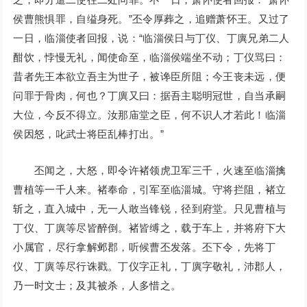
侯曹熊惧罪，自缢身死。”丕令厚葬之，追赠萧怀王。又过了
一日，临淄使者回报，说：“临淄侯日与丁仪、丁廙兄弟二人
酣饮，悖慢无礼，闻使命至，临淄侯端坐不动；丁仪骂曰：
昔者先王本欲立吾主为世子，被谗臣所阻；今王丧未远，便
问罪于骨肉，何也？丁廙又曰：据吾主聪明冠世，自当承嗣
大位，今反不得立。汝那庙堂之臣，何不识人才若此！临淄
侯因怒，叱武士将臣乱棒打出。”
丕闻之，大怒，即令许褚领虎卫军三千，火速至临淄擒
曹植等一千人来。褚奉命，引军至临淄城。守将拦阻，褚立
斩之，直入城中，无一人敢当锋锐，径到府堂。只见曹植与
丁仪、丁廙等尽皆醉倒。褚皆缚之，载于车上，并将府下大
小属官，尽行拿解邺郡，听候曹丕发落。丕下令，先将丁
仪、丁廙等尽行诛戳。丁仪字正礼，丁廙字敬礼，沛郡人，
乃一时文士；及其被杀，人多惜之。