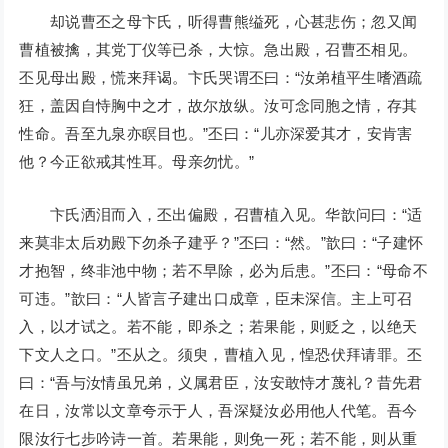
却说曹丕之母卞氏，听得曹熊缢死，心甚悲伤；忽又闻
曹植被擒，其党丁仪等已杀，大惊。急出殿，召曹丕相见。
丕见母出殿，慌来拜谒。卞氏哭谓丕曰：“汝弟植平生嗜酒疏
狂，盖因自恃胸中之才，故尔放纵。汝可念同胞之情，存其
性命。吾至九泉亦瞑目也。”丕曰：“儿亦深爱其才，安肯害
他？今正欲戒其性耳。母亲勿忧。”
卞氏洒泪而入，丕出偏殿，召曹植入见。华歆问曰：“适
来莫非太后劝殿下勿杀子建乎？”丕曰：“然。”歆曰：“子建怀
才抱智，终非池中物；若不早除，必为后患。”丕曰：“母命不
可违。”歆曰：“人皆言子建出口成章，臣未深信。主上可召
入，以才试之。若不能，即杀之；若果能，则贬之，以绝天
下文人之口。”丕从之。须臾，曹植入见，惶恐伏拜请罪。丕
曰：“吾与汝情虽兄弟，义属君臣，汝安敢恃才蔑礼？昔先君
在日，汝常以文章夸示于人，吾深疑汝必用他人代笔。吾今
限汝行七步吟诗一首。若果能，则免一死；若不能，则从重