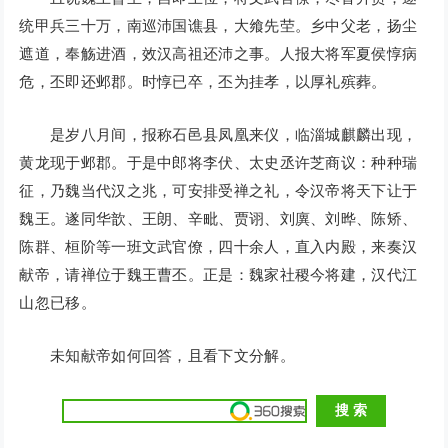
统甲兵三十万，南巡沛国谯县，大飨先茔。乡中父老，扬尘
遮道，奉觞进酒，效汉高祖还沛之事。人报大将军夏侯惇病
危，丕即还邺郡。时惇已卒，丕为挂孝，以厚礼殡葬。
是岁八月间，报称石邑县凤凰来仪，临淄城麒麟出现，
黄龙现于邺郡。于是中郎将李伏、太史丞许芝商议：种种瑞
征，乃魏当代汉之兆，可安排受禅之礼，令汉帝将天下让于
魏王。遂同华歆、王朗、辛毗、贾诩、刘廙、刘晔、陈矫、
陈群、桓阶等一班文武官僚，四十余人，直入内殿，来奏汉
献帝，请禅位于魏王曹丕。正是：魏家社稷今将建，汉代江
山忽已移。
未知献帝如何回答，且看下文分解。