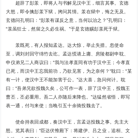
超辞了彭羕，即将人与书解见汉中王，细言其事。玄德
大怒，即令擒彭羕下狱，拷问其情。羕在狱中，悔之无及。
玄德问孔明曰：“彭羕有谋反之意，当何以治之？”孔明曰：
“羕虽狂士，然留之久必生祸。”于是玄德赐彭羕死于狱。
羕既死，有人报知孟达。达大惊，举止失措。忽使命
至，调刘封回守绵竹去讫。孟达慌请上庸、房陵都尉申耽、
申仪弟兄二人商议曰：“我与法孝直同有功于汉中王；今孝直
已死，而汉中王忘我前功，乃欲见害，为之奈何？“耽曰：“某
有一计，使汉中王不能加害于公。”达大喜，急问何计。耽
曰：“吾弟兄欲投魏久矣，公可作一表，辞了汉中王，投魏王
曹丕，丕必重用。吾二人亦随后来降也。”达猛然省悟，即写
表一通，付与来使；当晚引五十余骑投魏去了。
使命持表回成都，奏汉中王，言孟达投魏之事。先主大
怒。览其表曰：“臣达伏惟殿下：将建伊、吕之业，追桓、文