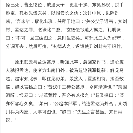
操已死，曹丕继位，威逼天子，更甚于操。东吴孙权，拱手
称臣。孤欲先伐东吴，以报云长之仇；次讨中原，以除乱
贼。”言未毕，廖化出班，哭拜于地曰：“关公父子遇害，实刘
封、孟达之罪。乞诛此二贼。”玄德便欲遣人擒之。孔明谏
曰：“不可。且宜缓图之，急则生变矣。可升此二人为郡守，
分调开去，然后可擒。”玄德从之，遂遣使升刘封去守绵竹。
原来彭羕与孟达甚厚，听知此事，急回家作书，遣心腹
人驰报孟达。使者方出南门外，被马超巡视军捉获，解见马
超。超审知此事，即往见彭羕。羕接入，置酒相待。酒至数
巡，超以言挑之曰：“昔汉中王待公甚厚，今何渐薄也？”羕因
酒醉，恨骂曰：“老革荒悖，吾必有以报之！”超又探曰：“某
亦怀怨心久矣。”羕曰：“公起本部军，结连孟达为外合，某领
川兵为内应，大事可图也。”超曰：“先生之言甚当。来日再
议。”