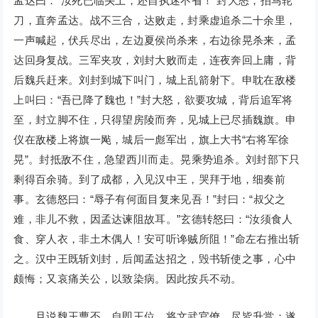
孟达曰：“汝死已临头上，还自执迷不省！”封大怒，拍马轮
刀，直奔孟达。战不三合，达败走，封乘虚追杀二十余里，
一声喊起，伏兵尽出，左边夏侯尚杀来，右边徐晃杀来，孟
达回身复战。三军夹攻，刘封大败而走，连夜奔回上庸，背
后魏兵赶来。刘封到城下叫门，城上乱箭射下。申耽在敌楼
上叫曰：“吾已降了魏也！”封大怒，欲要攻城，背后追军将
至，封立脚不住，只得望房陵而奔，见城上已尽插魏旗。申
仪在敌楼上将旗一飐，城后一彪军出，旗上大书“右将军徐
晃”。封抵敌不住，急望西川而走。晃乘势追杀。刘封部下只
剩得百余骑。到了成都，入见汉中王，哭拜于地，细奏前
事。玄德怒曰：“辱子有何面目复来见吾！”封曰：“叔父之
难，非儿不救，因孟达谏阻故耳。”玄德转怒曰：“汝须食人
食、穿人衣，非土木偶人！安可听谗贼所阻！”命左右推出斩
之。汉中王既斩刘封，后闻孟达招之，毁书斩使之事，心中
颇悔；又哀痛关公，以致染病。因此按兵不动。
且说魏王曹丕，自即王位，将文武官僚，尽皆升赏；遂