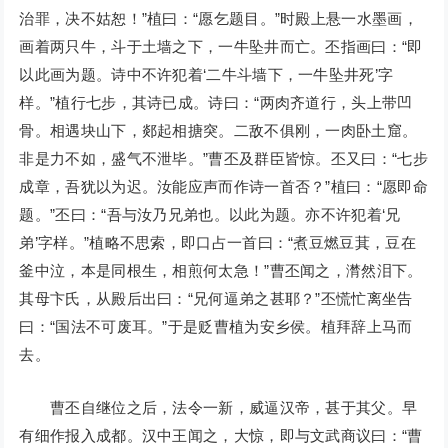
治罪，决不姑恕！”植曰：“愿乞题目。”时殿上悬一水墨画，
画着两只牛，斗于土墙之下，一牛坠井而亡。丕指画曰：“即
以此画为题。诗中不许犯着‘二牛斗墙下，一牛坠井死’字
样。”植行七步，其诗已成。诗曰：“两肉齐道行，头上带凹
骨。相遇块山下，郯起相搪突。二敌不俱刚，一肉卧土窟。
非是力不如，盛气不泄毕。”曹丕及群臣皆惊。丕又曰：“七步
成章，吾犹以为迟。汝能应声而作诗一首否？”植曰：“愿即命
题。”丕曰：“吾与汝乃兄弟也。以此为题。亦不许犯着‘兄
弟’字样。”植略不思索，即口占一首曰：“煮豆燃豆萁，豆在
釜中泣，本是同根生，相煎何太急！”曹丕闻之，潸然泪下。
其母卞氏，从殿后出曰：“兄何逼弟之甚耶？”丕慌忙离坐告
曰：“国法不可废耳。”于是贬曹植为安乡侯。植拜辞上马而
去。
曹丕自继位之后，法令一新，威逼汉帝，甚于其父。早
有细作报入成都。汉中王闻之，大惊，即与文武商议曰：“曹