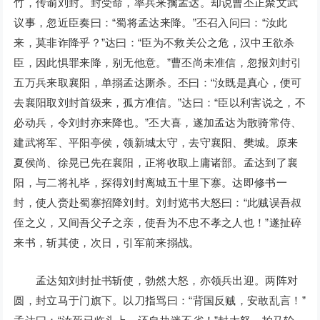
竹，传谕刘封。封受命，率兵来擒孟达。却说曹丕正聚文武
议事，忽近臣奏曰：“蜀将孟达来降。”丕召入问曰：“汝此
来，莫非诈降乎？”达曰：“臣为不救关公之危，汉中王欲杀
臣，因此惧罪来降，别无他意。”曹丕尚未准信，忽报刘封引
五万兵来取襄阳，单搦孟达厮杀。丕曰：“汝既是真心，便可
去襄阳取刘封首级来，孤方准信。”达曰：“臣以利害说之，不
必动兵，令刘封亦来降也。”丕大喜，遂加孟达为散骑常侍、
建武将军、平阳亭侯，领新城太守，去守襄阳、樊城。原来
夏侯尚、徐晃已先在襄阳，正将收取上庸诸部。孟达到了襄
阳，与二将礼毕，探得刘封离城五十里下寨。达即修书一
封，使人赍赴蜀寨招降刘封。刘封览书大怒曰：“此贼误吾叔
侄之义，又间吾父子之亲，使吾为不忠不孝之人也！”遂扯碎
来书，斩其使，次日，引军前来搦战。
孟达知刘封扯书斩使，勃然大怒，亦领兵出迎。两阵对
圆，封立马于门旗下。以刀指骂曰：“背国反贼，安敢乱言！”