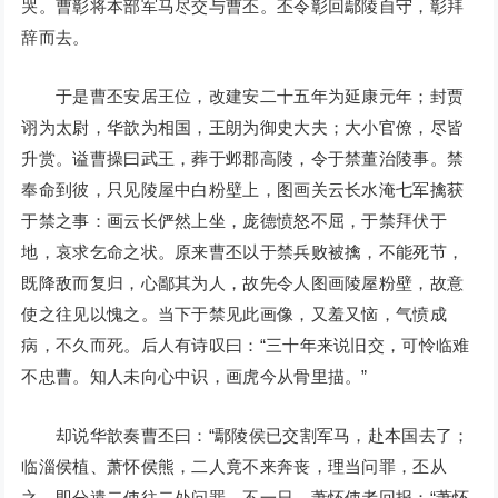
哭。曹彰将本部军马尽交与曹丕。丕令彰回鄢陵自守，彰拜
辞而去。
于是曹丕安居王位，改建安二十五年为延康元年；封贾
诩为太尉，华歆为相国，王朗为御史大夫；大小官僚，尽皆
升赏。谥曹操曰武王，葬于邺郡高陵，令于禁董治陵事。禁
奉命到彼，只见陵屋中白粉壁上，图画关云长水淹七军擒获
于禁之事：画云长俨然上坐，庞德愤怒不屈，于禁拜伏于
地，哀求乞命之状。原来曹丕以于禁兵败被擒，不能死节，
既降敌而复归，心鄙其为人，故先令人图画陵屋粉壁，故意
使之往见以愧之。当下于禁见此画像，又羞又恼，气愤成
病，不久而死。后人有诗叹曰：“三十年来说旧交，可怜临难
不忠曹。知人未向心中识，画虎今从骨里描。”
却说华歆奏曹丕曰：“鄢陵侯已交割军马，赴本国去了；
临淄侯植、萧怀侯熊，二人竟不来奔丧，理当问罪，丕从
之，即分遣二使往二处问罪。不一日，萧怀使者回报：“萧怀