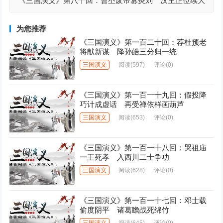
《三国演义》第八十回：曹丕废帝篡炎刘 汉王正位续大
统
为您推荐
《三国演义》第一百二十回：荐杜预老
将献新谋 降孙皓三分归一统
三国演义
阅读
(597)
评论(0)
《三国演义》第一百一十九回：假投降
巧计成虚话 再受禅依样画葫芦
三国演义
阅读
(653)
评论(0)
《三国演义》第一百一十八回：哭祖庙
一王死孝 入西川二士争功
三国演义
阅读
(628)
评论(0)
《三国演义》第一百一十七回：邓士载
偷度阴平 诸葛瞻战死绵竹