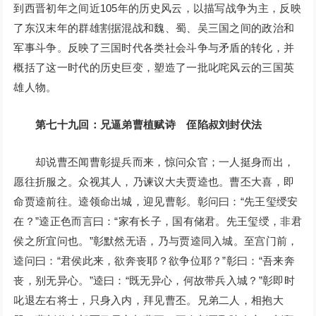
到西晋初年之间近105年的历史风云，以描写战争为主，反映
了东汉末年的群雄割据混战和魏、蜀、吴三国之间的政治和
军事斗争。反映了三国时代各类社会斗争与矛盾的转化，并
概括了这一时代的历史巨变，塑造了一批叱咤风云的三国英
雄人物。
第七十九回：兄逼弟曹植赋诗 侄陷叔刘封伏法
却说曹丕闻曹彰提兵而来，惊问众官；一人挺身而出，
愿往折服之。众视其人，乃谏议大夫贾逵也。曹丕大喜，即
命贾逵前往。逵领命出城，迎见曹彰。彰问曰：“先王玺绶安
在？”逵正色而言曰：“家有长子，国有储君。先王玺绶，非君
侯之所宜问也。”彰默然无语，乃与贾逵同入城。至宫门前，
逵问曰：“君侯此来，欲奔丧耶？欲争位耶？”彰曰：“吾来奔
丧，别无异心。”逵曰：“既无异心，何故带兵入城？”彰即时
叱退左右将士，只身入内，拜见曹丕。兄弟二人，相抱大