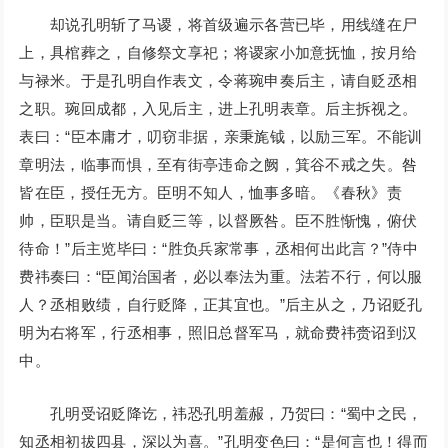
却说孔明斩了马谡，将首级遍示各营已毕，用线缝在尸
上，具棺葬之，自修祭文享祀；将谡家小加意抚恤，按月给
与禄米。于是孔明自作表文，令蒋琬申奏后主，请自贬丞相
之职。琬回成都，入见后主，进上孔明表章。后主拆视之。
表曰：“臣本庸才，叨窃非据，亲秉旄钺，以励三军。不能训
章明法，临事而惧，至有街亭违命之阙，箕谷不戒之失。咎
皆在臣，授任无方。臣明不知人，恤事多暗。《春秋》责
帅，臣职是当。请自贬三等，以督厥咎。臣不胜惭愧，俯伏
待命！”后主览毕曰：“胜负兵家常事，丞相何出此言？”侍中
费祎奏曰：“臣闻治国者，必以奉法为重。法若不行，何以服
人？丞相败绩，自行贬降，正其宜也。”后主从之，乃诏贬孔
明为右将军，行丞相事，照旧总督军马，就命费祎赍诏到汉
中。
孔明受诏贬降讫，祎恐孔明羞赧，乃贺曰：“蜀中之民，
知丞相初拔四县，深以为喜。”孔明变色曰：“是何言也！得而