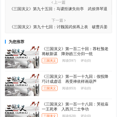
上一篇
《三国演义》第九十五回：马谡拒谏失街亭 武侯弹琴退
仲达
下一篇
《三国演义》第九十七回：讨魏国武侯再上表 破曹兵姜
维诈献书
为您推荐
《三国演义》第一百二十回：荐杜预老
将献新谋 降孙皓三分归一统
三国演义
阅读
(597)
评论(0)
《三国演义》第一百一十九回：假投降
巧计成虚话 再受禅依样画葫芦
三国演义
阅读
(653)
评论(0)
《三国演义》第一百一十八回：哭祖庙
一王死孝 入西川二士争功
三国演义
阅读
(628)
评论(0)