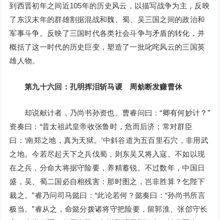
到西晋初年之间近105年的历史风云，以描写战争为主，反映
了东汉末年的群雄割据混战和魏、蜀、吴三国之间的政治和
军事斗争。反映了三国时代各类社会斗争与矛盾的转化，并
概括了这一时代的历史巨变，塑造了一批叱咤风云的三国英
雄人物。
第九十六回：孔明挥泪斩马谡 周鲂断发赚曹休
却说献计者，乃尚书孙资也。曹睿问曰：“卿有何妙计？”
资奏曰：“昔太祖武皇帝收张鲁时，危而后济；常对群臣
曰：‘南郑之地，真为天狱。’中斜谷道为五百里石穴，非用武
之地。今若尽起天下之兵伐蜀，则东吴又将入寇。不如以现
在之兵，分命大将据守险要，养精蓄锐。不过数年，中国日
盛，吴、蜀二国必自相残害：那时图之，岂非胜算？乞陛下
裁之。”睿乃问司马懿曰：“此论若何？懿奏曰：“孙尚书所言
极当。”睿从之，命懿分拨诸将守把险要，留郭淮、张郃守长