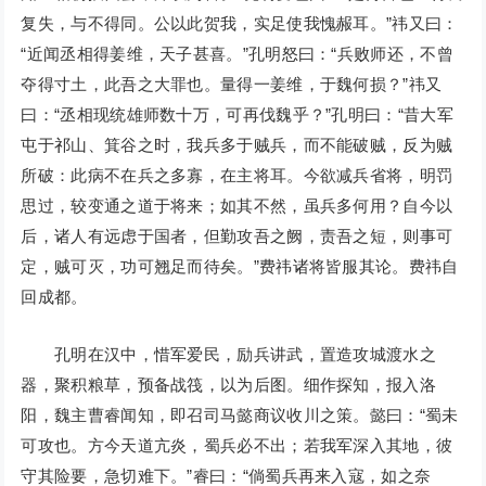
复失，与不得同。公以此贺我，实足使我愧赧耳。”祎又曰：
“近闻丞相得姜维，天子甚喜。”孔明怒曰：“兵败师还，不曾
夺得寸土，此吾之大罪也。量得一姜维，于魏何损？”祎又
曰：“丞相现统雄师数十万，可再伐魏乎？”孔明曰：“昔大军
屯于祁山、箕谷之时，我兵多于贼兵，而不能破贼，反为贼
所破：此病不在兵之多寡，在主将耳。今欲减兵省将，明罚
思过，较变通之道于将来；如其不然，虽兵多何用？自今以
后，诸人有远虑于国者，但勤攻吾之阙，责吾之短，则事可
定，贼可灭，功可翘足而待矣。”费祎诸将皆服其论。费祎自
回成都。
孔明在汉中，惜军爱民，励兵讲武，置造攻城渡水之
器，聚积粮草，预备战筏，以为后图。细作探知，报入洛
阳，魏主曹睿闻知，即召司马懿商议收川之策。懿曰：“蜀未
可攻也。方今天道亢炎，蜀兵必不出；若我军深入其地，彼
守其险要，急切难下。”睿曰：“倘蜀兵再来入寇，如之奈