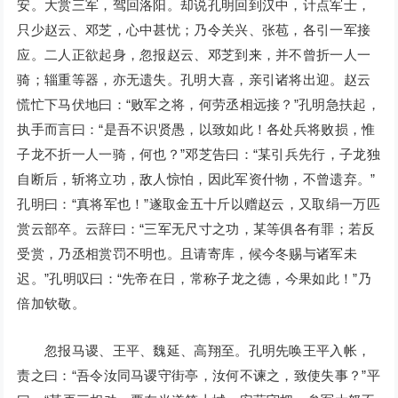
安。大赏三军，驾回洛阳。却说孔明回到汉中，计点军士，
只少赵云、邓芝，心中甚忧；乃令关兴、张苞，各引一军接
应。二人正欲起身，忽报赵云、邓芝到来，并不曾折一人一
骑；辎重等器，亦无遗失。孔明大喜，亲引诸将出迎。赵云
慌忙下马伏地曰：“败军之将，何劳丞相远接？”孔明急扶起，
执手而言曰：“是吾不识贤愚，以致如此！各处兵将败损，惟
子龙不折一人一骑，何也？”邓芝告曰：“某引兵先行，子龙独
自断后，斩将立功，敌人惊怕，因此军资什物，不曾遗弃。”
孔明曰：“真将军也！”遂取金五十斤以赠赵云，又取绢一万匹
赏云部卒。云辞曰：“三军无尺寸之功，某等俱各有罪；若反
受赏，乃丞相赏罚不明也。且请寄库，候今冬赐与诸军未
迟。”孔明叹曰：“先帝在日，常称子龙之德，今果如此！”乃
倍加钦敬。
忽报马谡、王平、魏延、高翔至。孔明先唤王平入帐，
责之曰：“吾令汝同马谡守街亭，汝何不谏之，致使失事？”平