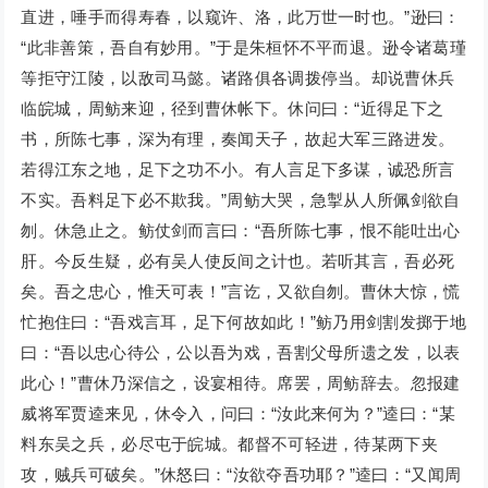
直进，唾手而得寿春，以窥许、洛，此万世一时也。”逊曰：
“此非善策，吾自有妙用。”于是朱桓怀不平而退。逊令诸葛瑾
等拒守江陵，以敌司马懿。诸路俱各调拨停当。却说曹休兵
临皖城，周鲂来迎，径到曹休帐下。休问曰：“近得足下之
书，所陈七事，深为有理，奏闻天子，故起大军三路进发。
若得江东之地，足下之功不小。有人言足下多谋，诚恐所言
不实。吾料足下必不欺我。”周鲂大哭，急掣从人所佩剑欲自
刎。休急止之。鲂仗剑而言曰：“吾所陈七事，恨不能吐出心
肝。今反生疑，必有吴人使反间之计也。若听其言，吾必死
矣。吾之忠心，惟天可表！”言讫，又欲自刎。曹休大惊，慌
忙抱住曰：“吾戏言耳，足下何故如此！”鲂乃用剑割发掷于地
曰：“吾以忠心待公，公以吾为戏，吾割父母所遗之发，以表
此心！”曹休乃深信之，设宴相待。席罢，周鲂辞去。忽报建
威将军贾逵来见，休令入，问曰：“汝此来何为？”逵曰：“某
料东吴之兵，必尽屯于皖城。都督不可轻进，待某两下夹
攻，贼兵可破矣。”休怒曰：“汝欲夺吾功耶？”逵曰：“又闻周