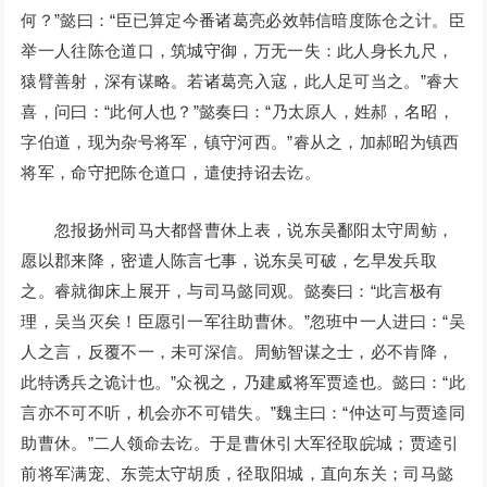
何？”懿曰：“臣已算定今番诸葛亮必效韩信暗度陈仓之计。臣
举一人往陈仓道口，筑城守御，万无一失：此人身长九尺，
猿臂善射，深有谋略。若诸葛亮入寇，此人足可当之。”睿大
喜，问曰：“此何人也？”懿奏曰：“乃太原人，姓郝，名昭，
字伯道，现为杂号将军，镇守河西。”睿从之，加郝昭为镇西
将军，命守把陈仓道口，遣使持诏去讫。
忽报扬州司马大都督曹休上表，说东吴鄱阳太守周鲂，
愿以郡来降，密遣人陈言七事，说东吴可破，乞早发兵取
之。睿就御床上展开，与司马懿同观。懿奏曰：“此言极有
理，吴当灭矣！臣愿引一军往助曹休。”忽班中一人进曰：“吴
人之言，反覆不一，未可深信。周鲂智谋之士，必不肯降，
此特诱兵之诡计也。”众视之，乃建威将军贾逵也。懿曰：“此
言亦不可不听，机会亦不可错失。”魏主曰：“仲达可与贾逵同
助曹休。”二人领命去讫。于是曹休引大军径取皖城；贾逵引
前将军满宠、东莞太守胡质，径取阳城，直向东关；司马懿