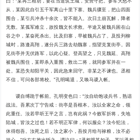
曰：“某再三相劝，要在当道筑土城，安营守把。参军大怒不
从，某因此自引五千军离山十里下寨。魏兵骤至，把山四面
围合，某引兵冲杀十余次，皆不能入。次日土崩瓦解，降者
无数。某孤军难立，故投魏文长求救。半途又被魏兵困在山
谷之中，某奋死杀出。比及归寨，早被魏兵占了。及投列柳
城时，路逢高翔，遂分兵三路去劫魏寨，指望克复街亭。因
见街亭并无伏路军，以此心疑。登高望之，只见魏延、高翔
被魏兵围住，某即杀入重围，救出二将，就同参军并在一
处。某恐失却阳平关，因此急来回守。非某之不谏也。丞相
不信，可问各部将校。”孔明喝退，又唤马谡入帐。
谡自缚跪于帐前。孔明变色曰：“汝自幼饱读兵书，熟谙
战法。吾累次丁宁告戒：街亭是吾根本。汝以全家之命，领
此重任。汝若早听王平之言，岂有此祸？今败军折将，失地
陷城，皆汝之过也！若不明正军律，何以服众？汝今犯法，
休得怨吾。汝死之后，汝之家小，吾按月给与禄粮，汝不必
挂心。”叱左右推出斩之。谡泣曰：“丞相视某如子，某以丞相