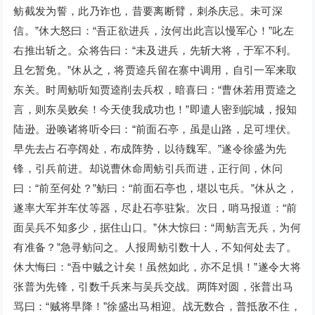
鲂截发为誓，此乃诈也，昔要离断臂，刺杀庆忌。未可深
信。”休大怒曰：“吾正欲进兵，汝何出此言以慢军心！”叱左
右推出斩之。众将告曰：“未及进兵，先斩大将，于军不利。
且乞暂免。”休从之，将贾逵兵留在寨中调用，自引一军来取
东关。时周鲂听知贾逵削去兵权，暗喜曰：“曹休若用贾逵之
言，则东吴败矣！今天使我成功也！”即遣人密到皖城，报知
陆逊。逊唤诸将听令曰：“前面石亭，虽是山路，足可埋伏。
早先去占石亭阔处，布成阵势，以待魏军。”遂令徐盛为先
锋，引兵前进。却说曹休命周鲂引兵而进，正行间，休问
曰：“前至何处？”鲂曰：“前面石亭也，堪以屯兵。”休从之，
遂率大军并车仗等器，尽赴石亭驻紥。次日，哨马报道：“前
面吴兵不知多少，据住山口。”休大惊曰：“周鲂言无兵，为何
有准备？”急寻鲂问之。人报周鲂引数十人，不知何处去了。
休大悔曰：“吾中贼之计矣！虽然如此，亦不足惧！”遂令大将
张普为先锋，引数千兵来与吴兵交战。两阵对圆，张普出马
骂曰：“贼将早降！”徐盛出马相迎。战无数合，普抵敌不住，