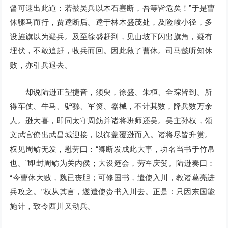
督可速出此道：若被吴兵以木石塞断，吾等皆危矣！”于是曹
休骤马而行，贾逵断后。逵于林木盛茂处，及险峻小径，多
设旌旗以为疑兵。及至徐盛赶到，见山坡下闪出旗角，疑有
埋伏，不敢追赶，收兵而回。因此救了曹休。司马懿听知休
败，亦引兵退去。
却说陆逊正望捷音，须臾，徐盛、朱桓、全琮皆到。所
得车仗、牛马、驴骡、军资、器械，不计其数，降兵数万余
人。逊大喜，即同太守周鲂并诸将班师还吴。吴主孙权，领
文武官僚出武昌城迎接，以御盖覆逊而入。诸将尽皆升赏。
权见周鲂无发，慰劳曰：“卿断发成此大事，功名当书于竹帛
也。”即封周鲂为关内侯；大设筵会，劳军庆贺。陆逊奏曰：
“今曹休大败，魏已丧胆；可修国书，遣使入川，教诸葛亮进
兵攻之。”权从其言，遂遣使赍书入川去。正是：只因东国能
施计，致令西川又动兵。