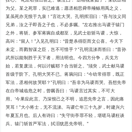
为父。某之死罪，实已难逃；愿丞相思舜帝殛鲧用禹之义，
某虽死亦无恨于九泉！”言讫大哭。孔明挥泪曰：“吾与汝义同
兄弟，汝之子即吾之子也，不必多嘱。”左右推出马谡于辕门
之外，将斩。参军蒋琬自成都至，见武士欲斩马谡，大惊，
高叫：“留人！”入见孔明曰：“昔楚杀得臣而文公喜。今天下
未定，而戮智谋之臣，岂不可惜乎？”孔明流涕而答曰：“昔孙
武所以能制胜于天下者，用法明也。今四方分争，兵戈方
始，若复废法，何以讨贼耶？合当斩之。”须臾，武士献马谡
首级于阶下。孔明大哭不已。蒋琬问曰：“今幼常得罪，既正
军法，丞相何故哭耶？”孔明曰：“吾非为马谡而哭。吾想先帝
在白帝城临危之时，曾嘱吾曰：‘马谡言过其实，不可大
用。’今果应此言。乃深恨己之不明，追思先帝之言，因此痛
哭耳！”大小将士，无不流涕。马谡亡年三十九岁，时建兴六
年夏五月也。后人有诗曰：“失守街亭罪不轻，堪嗟马谡枉谈
兵。辕门斩首严军法，拭泪犹思先帝明。”