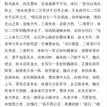
勒马收兵，回见曹休，言徐盛勇不可当。休曰：“吾当以奇兵
胜之。”就令张普引二万军伏于石亭之南，又令薛乔引二万军
伏于石亭之北。“明日吾自引一千兵搦战，却佯输诈败，诱到
北山之前，放炮为号，三面夹攻，必获大胜。”二将受计，各
引二万军到晚埋伏去了。却说陆逊唤朱桓、全琮分付曰：“汝
二人各引三万军，从石亭山路抄到曹休寨后，放火为号；吾
亲率大军从中路而进：可擒曹休也。”当日黄昏，二将受计引
兵而进。二更时分，朱桓引一军正抄到魏寨后，迎着张普伏
兵。普不知是吴兵，径来问时，被朱桓一刀斩于马下。魏兵
便走。桓令后军放火。全琮引一军抄到魏寨后，正撞在薛乔
阵里，就那里大杀一阵。薛乔败走，魏兵大损，奔回本寨。
后面朱桓、全琮两路杀来。曹休寨中大乱，自相冲击。休慌
上马，望夹石道奔走。徐盛引大队军马，从正路杀来。魏兵
死者不可胜数，逃命者尽弃衣甲。曹休大惊，在夹石道中，
奋力奔走。忽见一彪军从小路冲出，为首大将，乃贾逵也。
休惊慌少息，自愧曰：“吾不用公言，果遭此败！”逵曰：“都