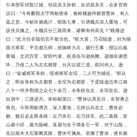
引本部军径取江陵。却说吴主孙权，在武昌东关，会多官商
议曰：“今有鄱阳太守周鲂密表，奏称魏扬州都督曹休，有人
寇之意。今鲂诈施诡计，暗陈七事，引诱魏兵深入重地，可
设伏兵擒之。今魏兵分三路而来，诸卿有何高见？”顾雍进
曰：“此大任非陆伯言不敢当也。”权大喜，乃召陆逊，封为辅
国大将军、平北都元帅，统御林大兵，摄行王事：授以白旄
黄钺，文武百官，皆听约束。权亲自与逊执鞭。逊领命谢恩
毕，乃保二人为左右都督，分兵以迎三道。权问何人。逊
曰：“奋威将军朱桓，绥南将军全琮，二人可为辅佐。”权从
之，即命朱桓为左都督，全琮为右都督，于是陆逊总率江南
八十一州并荆湖之众七十余万，令朱桓在左，全琮在右。逊
自居中，三路进兵。朱桓献策曰：“曹休以亲见任，非智勇之
将也。今听周鲂诱言，深入重地，元帅以兵击之，曹休必
败。败后必走两条路：左乃夹石，右乃挂车。此二条路，皆
山僻小径，最为险峻。某愿与全子璜各引一军，伏于山险，
先以柴木大石塞断其路，曹休可擒矣。若擒了曹休，便长驱