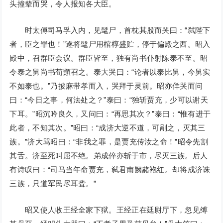
头撞辇而哭，令人报知各大臣。
时太傅司马孚入内，见髦尸，首枕其股而哭曰：“弑陛下
者，臣之罪也！”遂将髦尸用棺椁盛贮，停于偏殿之西。昭入
殿中，召群臣会议。群臣皆至，独有尚书仆射陈泰不至。昭
令泰之舅尚书荀顗召之。泰大哭曰：“论者以泰比舅，今舅实
不如泰也。”乃披麻带孝而入，哭拜于灵前。昭亦佯哭而问
曰：“今日之事，何法处之？”泰曰：“独斩贾充，少可以谢天
下耳。”昭沉吟良久，又问曰：“再思其次？”泰曰：“惟有进于
此者，不知其次。”昭曰：“成济大逆不道，可剐之，灭其三
族。”济大骂昭曰：“非我之罪，是贾充传汝之命！”昭令先割
其舌。济至死叫屈不绝。弟成倅亦斩于市，尽灭三族。后人
有诗叹曰：“司马当年命贾充，弑君南阙赭袍红。却将成济诛
三族，只道军民尽耳聋。”
昭又使人收王经全家下狱。王经正在廷尉厅下，忽见缚