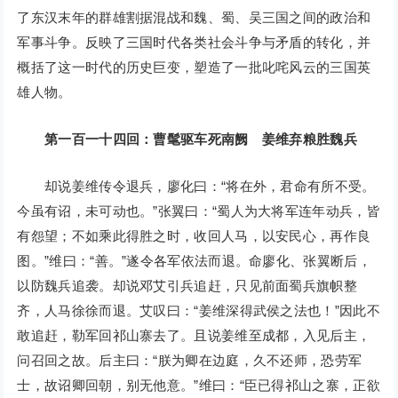
了东汉末年的群雄割据混战和魏、蜀、吴三国之间的政治和
军事斗争。反映了三国时代各类社会斗争与矛盾的转化，并
概括了这一时代的历史巨变，塑造了一批叱咤风云的三国英
雄人物。
第一百一十四回：曹髦驱车死南阙 姜维弃粮胜魏兵
却说姜维传令退兵，廖化曰：“将在外，君命有所不受。
今虽有诏，未可动也。”张翼曰：“蜀人为大将军连年动兵，皆
有怨望；不如乘此得胜之时，收回人马，以安民心，再作良
图。”维曰：“善。”遂令各军依法而退。命廖化、张翼断后，
以防魏兵追袭。却说邓艾引兵追赶，只见前面蜀兵旗帜整
齐，人马徐徐而退。艾叹曰：“姜维深得武侯之法也！”因此不
敢追赶，勒军回祁山寨去了。且说姜维至成都，入见后主，
问召回之故。后主曰：“朕为卿在边庭，久不还师，恐劳军
士，故诏卿回朝，别无他意。”维曰：“臣已得祁山之寨，正欲