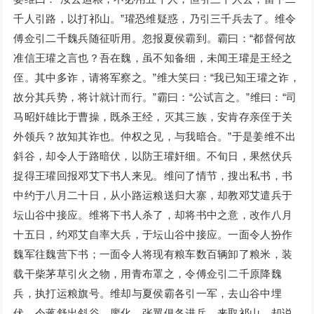
千人引路，以打祁山。”瓘恐维疑惑，乃引三千兵去了。维令
傅佥引二千魏兵随征听用。忽报夏侯霸到。霸曰：“都督何故
准信王瓘之言也？吾在魏，虽不知备细，未闻王瓘是王经之
侄。其中多诈，请将军察之。”维大笑曰：“我已知王瓘之诈，
故分其兵势，将计就计而行。”霸曰：“公试言之。”维曰：“司
马昭奸雄比于曹操，既杀王经，灭其三族，安肯存亲侄于关
外领兵？故知其诈也。仲权之见，与我暗合。”于是姜维不出
斜谷，却令人于路暗伏，以防王瓘奸细。不旬日，果然伏兵
捉得王瓘回报邓艾下书人来见。维问了情节，搜出私书，书
中约于八月二十日，从小路运粮送归大寨，却教邓艾遣兵于
坛山谷中接应。维将下书人杀了，却将书中之意，改作八月
十五日，约邓艾自率大兵，于坛山谷中接应。一面令人扮作
魏军往魏营下书；一面令人将现有粮车数百辆卸了粮米，装
载干柴茅草引火之物，用青布罩之，令傅佥引二千原降魏
兵，执打运粮旗号。维却与夏侯霸各引一军，去山谷中埋
伏。令蒋舒出斜谷，廖化、张翼俱各进兵，来取祁山。却说