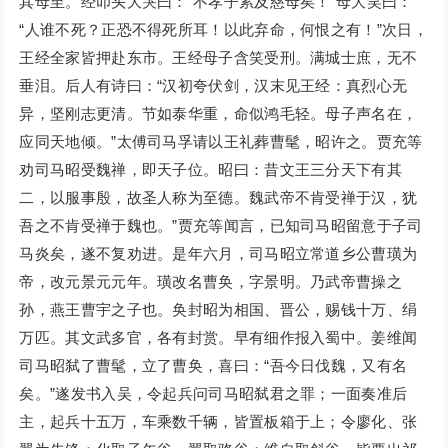
其母至。经叩头大哭曰：“不孝子累及慈母矣！”母大笑曰：
“人谁不死？正恐不得死所耳！以此弃命，何恨之有！”次日，
王经全家皆押赴东市。王经母子含笑受刑。满城士庶，无不
垂泪。后人有诗曰：“汉初夸伏剑，汉末见王经：真烈心无
异，坚刚志更清。节如泰华重，命似鸿毛轻。母子声名在，
应同天地倾。”太傅司马孚请以王礼葬曹髦，昭许之。贾充等
劝司马昭受魏禅，即天子位。昭曰：昔文王三分天下有其
二，以服事殷，故圣人称为至德。魏武帝不肯受禅于汉，犹
吾之不肯受禅于魏也。”贾充等闻言，已知司马昭留意于子司
马炎矣，遂不复劝进。是年六月，司马昭立常道乡公曹璜为
帝，改元景元元年。璜改名曹奂，字景明。乃武帝曹操之
孙，燕王曹宇之子也。奂封昭为相国、晋公，赐钱十万、绢
万匹。其文武多官，各有封赏。早有细作报入蜀中。姜维闻
司马昭弑了曹髦，立了曹奂，喜曰：“吾今日伐魏，又有名
矣。”遂发书入吴，令起兵问司马昭弑君之罪；一面奏准后
主，起兵十五万，车乘数千辆，皆置板箱于上；令廖化、张