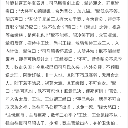
时魏甘露五年夏四月，司马昭带剑上殿，髦起迎之。群臣皆
奏曰：“大将军功德巍巍，合为晋公，加九锡。”髦低头不答。
昭厉声曰：“吾父子兄弟三人有大功于魏，今为晋公，得毋不
宜耶？”髦乃应曰：“敢不如命？”昭曰：“《潜龙》之诗，视吾
等如鳅鳝，是何礼也？”髦不能答。昭冷笑下殿，众官凛然。
髦归后宫，召侍中王沈、尚书王经、散骑常侍王业三人，入
内计议。髦泣曰：“司马昭将怀篡逆，人所共知！朕不能坐受
废辱，卿等可助朕讨之！”王经奏曰：“不可。昔鲁昭公不忍季
氏，败走失国；今重权已归司马氏久矣，内外公卿，不顾顺
逆之理，阿附奸贼，非一人也。且陛下宿卫寡弱，无用命之
人。陛下若不隐忍，祸莫大焉。且宜缓图，不可造次。”髦
曰：“是可忍也，孰不可忍也！朕意已决，便死何惧！”言讫，
即入告太后。王沈、王业谓王经曰：“事已急矣。我等不可自
取灭族之祸，当往司马公府下出首，以免一死。”经大怒曰：
“主忧臣辱，主辱臣死，敢怀二心乎？”王沈、王业见经不从，
径自往报司马昭去了。少顷，魏主曹髦出内，令护卫焦伯，