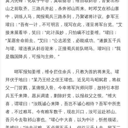
翼为先锋：化取子午谷，翼取骆谷；维自取斜谷，皆要出祁
山之前取齐。三路兵并起，杀奔祁山而来。时邓艾在祁山寨
中，训练人马，闻报蜀兵三路杀到，乃聚诸将计议。参军王
瓘曰：“吾有一计，不可明言，现写在此，谨呈将军台览。”艾
接来展看毕，笑曰：“此计虽妙，只怕瞒不过姜维。”瓘曰：
“某愿舍命前去。”艾曰：“公志若坚，必能成功。”遂拨五千兵
与瓘。瓘连夜从斜谷迎来，正撞蜀兵前队哨马。瓘叫曰：“我
是魏国降兵，可报与主帅。”
哨军报知姜维，维令拦住余兵，只教为首的将来见。瓘
拜伏于地曰：“某乃王经之侄王瓘也。近见司马昭弑君，将叔
父一门皆戮，某痛恨入骨。今幸将军兴师问罪，故特引本部
兵五千来降。愿从调遣，剿除奸党，以报叔父之恨。”维大
喜，谓瓘曰：“汝既诚心来降，吾岂不诚心相待？吾军中所患
者，不过粮耳。今有粮车数千，现在川口，汝可运赴祁山。
吾只今去取祁山寨也。”瓘心中大喜，以为中计，忻然领诺。
姜维曰：“汝去运粮，不必用五千人，但引三千人去，留下二