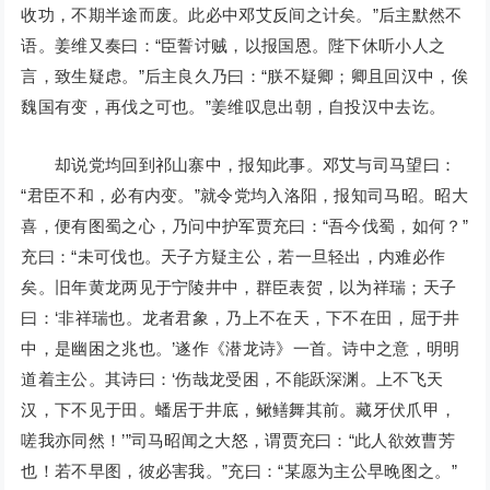
收功，不期半途而废。此必中邓艾反间之计矣。”后主默然不
语。姜维又奏曰：“臣誓讨贼，以报国恩。陛下休听小人之
言，致生疑虑。”后主良久乃曰：“朕不疑卿；卿且回汉中，俟
魏国有变，再伐之可也。”姜维叹息出朝，自投汉中去讫。
却说党均回到祁山寨中，报知此事。邓艾与司马望曰：
“君臣不和，必有内变。”就令党均入洛阳，报知司马昭。昭大
喜，便有图蜀之心，乃问中护军贾充曰：“吾今伐蜀，如何？”
充曰：“未可伐也。天子方疑主公，若一旦轻出，内难必作
矣。旧年黄龙两见于宁陵井中，群臣表贺，以为祥瑞；天子
曰：‘非祥瑞也。龙者君象，乃上不在天，下不在田，屈于井
中，是幽困之兆也。’遂作《潜龙诗》一首。诗中之意，明明
道着主公。其诗曰：‘伤哉龙受困，不能跃深渊。上不飞天
汉，下不见于田。蟠居于井底，鳅鳝舞其前。藏牙伏爪甲，
嗟我亦同然！’”司马昭闻之大怒，谓贾充曰：“此人欲效曹芳
也！若不早图，彼必害我。”充曰：“某愿为主公早晚图之。”