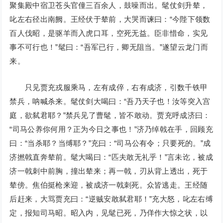
聚集殿中宿卫苍头官僮三百余人，鼓噪而出。髦仗剑升辇，
叱左右径出南阙。王经伏于辇前，大哭而谏曰：“今陛下领数
百人伐昭，是驱羊而入虎口耳，空死无益。臣非惜命，实见
事不可行也！”髦曰：“吾军已行，卿无阻当。”遂望云龙门而
来。
只见贾充戎服乘马，左有成倅，右有成济，引数千铁甲
禁兵，呐喊杀来。髦仗剑大喝曰：“吾乃天子也！汝等突入宫
庭，欲弑君耶？”禁兵见了曹髦，皆不敢动。贾充呼成济曰：
“司马公养你何用？正为今日之事也！”济乃绰戟在手，回顾充
曰：“当杀耶？当缚耶？”充曰：“司马公有令；只要死的。”成
济撚戟直奔辇前。髦大喝曰：“匹夫敢无礼乎！”言未讫，被成
济一戟刺中前胸，撞出辇来；再一戟，刃从背上透出，死于
辇傍。焦伯挺枪来迎，被成济一戟刺死。众皆逃走。王经随
后赶来，大骂贾充曰：“逆贼安敢弑君耶！”充大怒，叱左右缚
定，报知司马昭。昭入内，见髦已死，乃佯作大惊之状，以