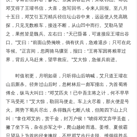
邓艾得了王瓘书信，大喜，急写回书，令来人回报。至八月
十五日，邓艾引五万精兵径往坛山谷中来，远远使人凭高眺
探，只见无数粮车，接连不断，从山凹中而行。艾勒马望
之，果然皆是魏兵。左右曰：“天已昏暮，可速接应王瓘出谷
口。”艾曰：“前面山势掩映，倘有伏兵，急难退步；只可在此
等候。”正言间，忽两骑马骤至，报曰：“王将军因将粮草过
界，背后人马赶来，望早救应。”艾大惊，急催兵前进。
时值初更，月明如昼，只听得山后呐喊，艾只道王瓘在
山后厮杀。径奔过山后时，忽树林后一彪军撞出，为首蜀将
傅佥，纵马大叫曰：“邓艾匹夫！已中吾主将之计，何不早早
下马受死！”艾大惊，勒回马便走。车上火尽着，那火便是号
火。两势下蜀兵尽出，杀得魏兵七断八续，但闻四下山上只
叫：“拿住邓艾的，赏千金，封万户侯！”唬得邓艾弃甲丢盔，
撇了坐下马，杂在步军之中，爬山越岭而逃。姜维、夏侯霸
只望马上为首的径来擒捉，不想邓艾步行走脱。维领得胜兵