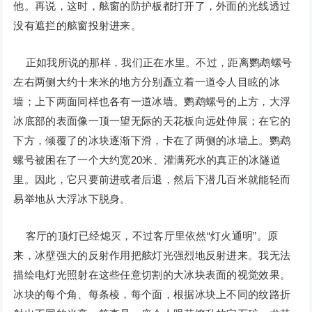
他。再说，这时，舷窗的防护板都打开了，外面的光线透过
没有遮拦的舷窗投射进来。
正如我所说的那样，我们正在水里。不过，距离鹦鹉螺号
左右两侧大约十来米的地方分别矗立着一道令人目眩的冰
墙；上下两面同样也各有一道冰墙。鹦鹉螺号的上方，大浮
冰底部的表面像一顶一望无际的天花板向远处伸展；在它的
下方，倾覆了的冰块逐渐下滑，卡在了两侧的冰墙上。鹦鹉
螺号被困在了一个大约宽20米、灌满死水的真正的冰隧道
里。因此，它只要前进或者后退，然后下潜几百米就能轻而
易举地从大浮冰下脱身。
客厅的顶灯已经熄灭，不过客厅里依然“灯火通明”。原
来，冰壁强大的反射作用把舷灯光强烈地反射进来。我无法
描绘电灯光照射在这些任意切割的大冰块表面的视觉效果。
冰块的每个角、每条棱，每个面，根据冰块上不同的纹路折