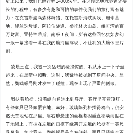
艇上以来，我们已经行程14000法里。在这段比地球赤道还要
长的行程中，有多少有趣和可怕的事件使我们的旅行富有魅
力：在克雷斯波岛森林狩猎、在托雷斯海峡搁浅、珊瑚墓
地、锡兰珠母场、阿拉伯隧道、桑托林火山岛、维哥湾的百
万财富、亚特兰蒂斯、南极！夜间，所有这些回忆犹如梦幻
一般一幕接着一幕在我的脑海里浮现，不让我的大脑休息片
刻。
凌晨三点，我被一次猛烈的碰撞惊醒。我从床上一下子坐
起来，在黑暗中倾听。这时，我猛地被抛到了房间中央。显
然，鹦鹉螺号刚才发生了碰撞，现在出现了严重的侧倾。
我扶着舱壁，沿着纵向通道来到客厅。客厅里亮着顶灯，
有些家具已经倾覆在地。幸好，玻璃陈列柜摆得稳当，仍安
然无恙地站在那里。靠右舷悬挂的画框都因垂直移动而贴在
了地毯上，而挂在左舷的画框下缘离开左舷的舱壁有一英尺
悬吊着。如此看来，鹦鹉螺号是向右倾斜，而且已经完全不