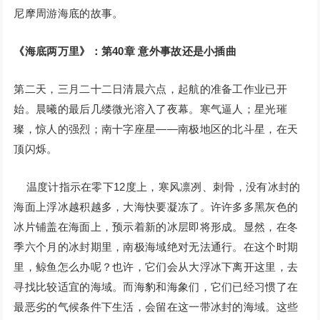
尼摩周游海底的故事。
《海底两万里》：第40章 意外事故还是小插曲
第二天，三月二十二日清晨六点，起航的准备工作业已开
始。晨曦的最后几缕微光溶入了夜幕。寒气逼人；星光璀
璨，惊人的强烈；南十字座星——南极地区的北斗星，在天
顶闪烁。
温度计指示在零下12度上，寒风凛冽、刺骨，没有冰封的
海面上浮冰越积越多，大海快要凝冻了。许许多多黑灰色的
冰片铺盖在海面上，预示着新的冰层即将形成。显然，在冬
季六个月的冰封期里，南极海域绝对无法通行。在这个时期
里，鲸鱼怎么办呢？也许，它们会从大浮冰下离开这里，去
寻找比较适宜的海域。而海豹和海象们，它们已经习惯了在
最恶劣的气候条件下生活，会留在这一带冰封的海域。这些