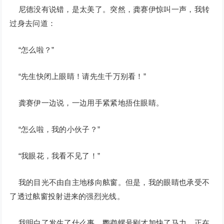
尼德没有说错，是太美了。突然，龚赛伊惊叫一声，我转
过身去问道：
“怎么啦？”
“先生快闭上眼睛！请先生千万别看！”
龚赛伊一边说，一边用手紧紧地捂住眼睛。
“怎么啦，我的小伙子？”
“我眼花，我看不见了！”
我的目光不由自主地移向舷窗。但是，我的眼睛也承受不
了透过舷窗投射进来的强烈光线。
我明白了发生了什么事。鹦鹉螺号刚才加快了马力，正在