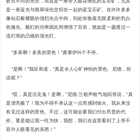
射出不同的光亮，简直是一座令人眼花缭乱的宝石矿，尤其
是一座蓝光与翡翠绿光交织在一起的蓝宝石矿。在许许多多
像钻石般耀眼的强烈光点中间，到处弥散着无限柔和的乳白
色微光。舷灯的功率因此而增强了百倍，犹如是一盏透过一
流灯塔的凸镜的强光灯。
“多美啊！多美的景色！”龚赛伊叫个不停。
“是啊！”我应和道，“真是令人心旷神怡的景色。尼德，你
说呢？”
“哎，真是活见鬼！是啊，”尼德·兰粗声粗气地回答说，“真
是漂亮极了！我为不得不承认这一点而感到恼火。我从来没
有见过这样的景色。不过，这可能会要我们付出昂贵的代
价。要是能让我一吐为快，我想，我们在这里看到了上帝不
容许人眼看见的东西！”