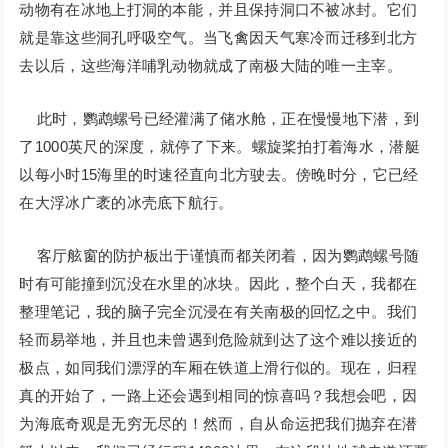
动物有在冰地上打洞的本能，并且保持洞口不被冰封。它们
就是靠这些洞孔呼吸空气。当飞禽因天气寒冷而迁移到北方
去以后，这些海洋哺乳动物就成了南极大陆的唯一主宰。
此时，鹦鹉螺号已经灌满了储水舱，正在慢慢地下潜，到
了1000英尺的深度，就停了下来。螺旋桨拍打着海水，潜艇
以每小时15海里的时速径直向北方驶去。傍晚时分，它已经
在大浮冰广袤的冰壳底下航行。
客厅舷窗的防护板出于谨慎而都关闭着，因为鹦鹉螺号随
时有可能撞到沉没在水里的冰块。因此，整个白天，我都在
整理笔记，我的脑子完全沉浸在有关南极的回忆之中。我们
轻而易举地，并且也未曾遇到危险就到达了这个难以接近的
极点，如同我们漂浮的车厢在铁道上滑行似的。现在，归程
真的开始了，一路上还会遇到相同的惊喜吗？我想会吧，因
为海底奇观是无穷无尽的！然而，自从命运把我们抛弃在潜