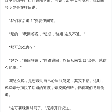
对不能因被阻挡而退缩不前。可是，出乎我的预料，鹦鹉螺
号明显是在往后退。
“我们在后退？”龚赛伊问道。
“是的，”我回答说，“想必，‘隧道’这头不通。”
“那可怎么办？”
“好办，”我回答道，“原路退回，然后从南‘出口’出去。就这
么简单。”
我这么说，是想表明自己心里很笃定，其实不然。这时，
鹦鹉螺号加快了后退的速度，螺旋桨倒转，载着我们飞速倒
退。
“这可要耽搁时间了。”尼德开口说道。