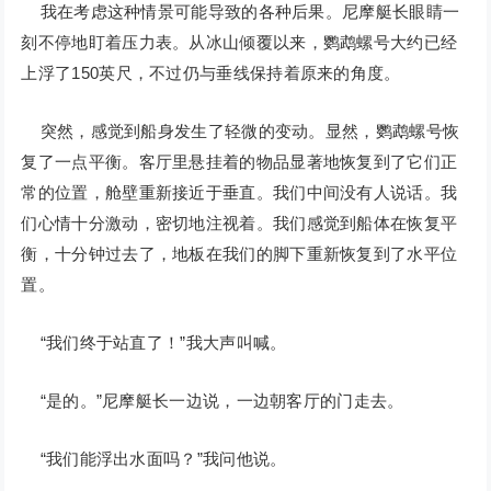
我在考虑这种情景可能导致的各种后果。尼摩艇长眼睛一
刻不停地盯着压力表。从冰山倾覆以来，鹦鹉螺号大约已经
上浮了150英尺，不过仍与垂线保持着原来的角度。
突然，感觉到船身发生了轻微的变动。显然，鹦鹉螺号恢
复了一点平衡。客厅里悬挂着的物品显著地恢复到了它们正
常的位置，舱壁重新接近于垂直。我们中间没有人说话。我
们心情十分激动，密切地注视着。我们感觉到船体在恢复平
衡，十分钟过去了，地板在我们的脚下重新恢复到了水平位
置。
“我们终于站直了！”我大声叫喊。
“是的。”尼摩艇长一边说，一边朝客厅的门走去。
“我们能浮出水面吗？”我问他说。