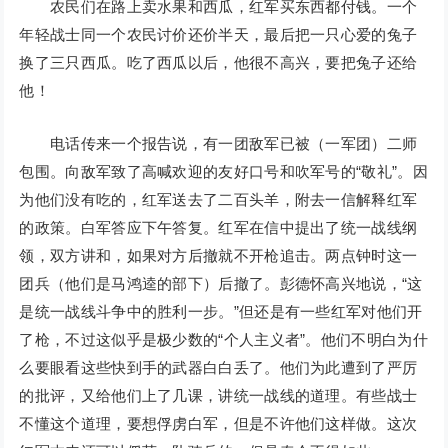
农民们在路上卖水果和西瓜，红军买东西都付钱。一个
年轻战士同一个农民讨价还价半天，最后把一只心爱的兔子
换了三只西瓜。吃了西瓜以后，他很不高兴，要把兔子还给
他！
电话传来一个报告说，有一团敌军已被（一军团）二师
包围。向敌军致了高喊欢迎的友好口号和吹军号的“敬礼”。因
为他们没有吃的，红军送去了二百头羊，附去一信解释红军
的政策。白军答应下午答复。红军在信中提出了统一战线纲
领，双方讲和，如果对方后撤就不开枪追击。两点钟时这一
团兵（他们是马鸿逵的部下）后撤了。彭德怀高兴地说，“这
是统一战线斗争中的胜利一步。”但还是有一些红军对他们开
了枪，不过这似乎是极少数的“个人主义者”。他们不明白为什
么要眼看这些快到手的武器白白丢了。他们为此遭到了严厉
的批评，又给他们上了几课，讲统一战线的道理。有些战士
不懂这个道理，要想俘虏白军，但是不许他们这样做。这次