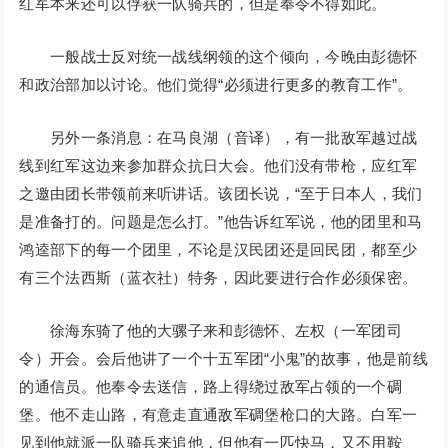
红军本来还可以俘获一队骑兵的，但是奉令不得如此。
一般战士反对统一战线纲领的这个倾向，今晚由彭德怀
和政治部加以讨论。他们觉得“必须进行更多的教育工作”。
另外一条消息：在马良湖（音译），有一批敌军越过战
线到红军这边来参加群众抗日大会。他们没有带枪，应红军
之邀由团长带领前来听讲话。该团长说，“至于日本人，我们
是准备打的。问题是怎么打。”他告诉红军说，他的团里和马
鸿逵部下的每一个团里，不论是汉民团还是回民团，都至少
有三个法西斯（蓝衣社）特务，因此要进行合作必须保密。
徐海东骑了他的大骡子来和彭德怀、左权（一军团司
令）开会。会后他讲了一个十五军团“小鬼”的故事，他是前线
的通信员。他奉令去送信，路上得绕过敌军占领的一个碉
堡。他不走山路，有意走直通敌军碉堡枪口的大路。白军一
见到他就派一队骑兵来追他，但他有一匹快马，又不用鞍