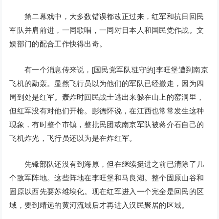
第二幕戏中，大多数错误都改正过来，红军和抗日回民
军队并肩前进，一同歌唱，一同对日本人和国民党作战。文
娱部门的配合工作快得出奇。
有一个消息传来说，[国民党军队驻守的]李旺堡遭到南京
飞机的勐轰。显然飞行员以为他们的军队已经撤走，因为四
周到处是红军。轰炸时回民战士逃出来躲在山上的窑洞里，
但红军没有对他们开枪。彭德怀说，在江西也常常发生这种
现象，有时整个市镇，整批民团或南京军队被蒋介石自己的
飞机炸光，飞行员还以为是在炸红军。
先锋部队还没有到海原，但在继续挺进之前已清除了几
个敌军阵地。这些阵地在李旺堡和马良湖。整个固原山谷和
固原以西先要苏维埃化。现在红军进入一个完全是回民的区
域，要到靖远的黄河流域后才再进入汉民聚居的区域。