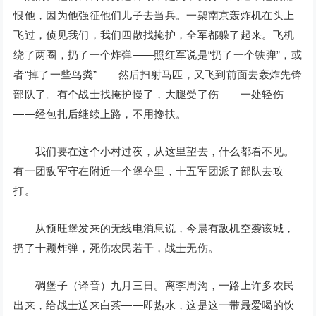
恨他，因为他强征他们儿子去当兵。一架南京轰炸机在头上
飞过，侦见我们，我们四散找掩护，全军都躲了起来。飞机
绕了两圈，扔了一个炸弹——照红军说是“扔了一个铁弹”，或
者“掉了一些鸟粪”——然后扫射马匹，又飞到前面去轰炸先锋
部队了。有个战士找掩护慢了，大腿受了伤——一处轻伤
——经包扎后继续上路，不用搀扶。
我们要在这个小村过夜，从这里望去，什么都看不见。
有一团敌军守在附近一个堡垒里，十五军团派了部队去攻
打。
从预旺堡发来的无线电消息说，今晨有敌机空袭该城，
扔了十颗炸弹，死伤农民若干，战士无伤。
碉堡子（译音）九月三日。离李周沟，一路上许多农民
出来，给战士送来白茶——即热水，这是这一带最爱喝的饮