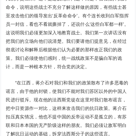
命令，说明这些战士不充分了解这样做的原因，有些战士甚
至攻击他们的领导发出‘反革命命令’。有个连长收到白军指挥
员一封信，看也不看就撕掉了，还说什么‘这些白军都一样’。
这说明我们必须更加深入地教育战士。我们第一次讲话没有
把我们的立场向他们说清楚。我们要请他们提意见，在经过
彻底讨论和解释后根据他们认为必要的那样改正我们的政
策。我们必须使他们感到，统一战线政策不是骗白军的诡
计，而是一种根本方针，符合党的决定。
“在江西，蒋介石对我们和我们的政策散布了许多恶毒的
谣言，由于他的封锁，使我们不能对我们苏区以外的中国人
民进行驳斥。现在他的法西斯党徒在这里对我们散布谣言，
把中日资源作一对比，这样来攻击我们的抗日政策。蒋介石
扣压真实情况，他也不提中国的反帝运动不是孤立的，有苏
联和日本本国的无产阶级这样的朋友。我们必须让敌军明白
了解抗日运动的基础，拆穿法西斯分子的这些谎言。