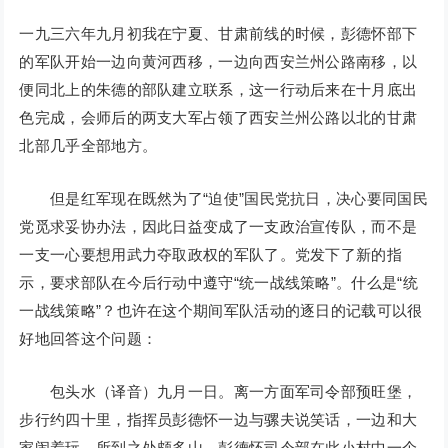
一九三六年九月初我在宁夏、甘肃前线的时候，彭德怀部下
的军队开始一边向黄河西移，一边向西安兰州公路南移，以
便同北上的朱德的部队建立联系，这一行动后来在十月底出
色完成，会师后的两支大军占领了西安兰州公路以北的甘肃
北部几乎全部地方。
但是红军现在既然为了“迫使”国民党抗日，决心要同国民
党觅求妥协办法，因此日益变成了一支政治宣传队，而不是
一支一心要想用武力夺取政权的军队了。党发下了新的指
示，要求部队在今后行动中遵守“统一战线策略”。什么是“统
一战线策略”？也许在这个期间军队活动的逐日的记载可以很
好地回答这个问题：
包头水（译音）九月一日。离一方面军司令部预旺堡，
步行约四十里，指挥员彭德怀一边与骡夫说笑话，一边和大
家闹着玩。所到之处颇多山。彭德怀司令部在此小村中一个