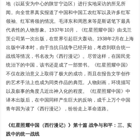
地（以延安为中心的陕甘宁边区）进行实地采访的所见所
闻。向全世界真实报道了中国和中国工农红军以及许多红军
领袖、红军将领的情况。毛泽东和周恩来等是斯诺笔下最具
代表性的人物形象。1937年10月，《红星照耀中国》由戈兰
茨公司第一次出版，在世界引起巨大轰动。1938年2月在上海
出版中译本时，由于当抗日战争已经开始，考虑到联合统一
战线等情况，书名改为《西行漫记》。尽管这样，在国民党
统治下的中国，该书还是成了一部禁书。《红星照耀中国》
不仅在政治意义上取得了极大的成功，而且在报告文学创作
的艺术手法上也成为同类作品的典范。人物刻画，环境描写
以及叙事的角度几近出神入化的程度。《红星照耀中国》中
译本出版后，在中国同样产生巨大的反响，成千上万个中国
青年因为读了《西行漫记》，纷纷走上革命道路。
《红星照耀中国（西行漫记）》第十篇 战争与和平：三、实
践中的统一战线