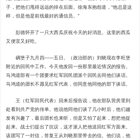
子，把他们甩得远远的掉在后面。徐海东抱怨道，“他总是这
样，但是他是前线最好的通信员。”
彭德怀开了一只大西瓜庆祝今天的好消息。这里的西瓜
又便宜又好吃。
碉堡子九月四——五日。（政治部的）刘晓现在李旺堡
附近的回民中工作。今天他发回一份那里最近情况的报告。
马鸿逵部有一个团要求红军回民团派个回民去同他们谈话。
马鸿逵的团长不愿见红军代表，但同意他同他的部下谈话。
王（红军回民代表）回来后报告说，他在部队营房里到
处看到共产党的传单。他说他同他们谈了几小时后，他们越
发有兴趣了，最后团长也来听，但是又怕了起来，想把他捉
起来。战士们提出了抗议，这才派人把他送回红军方面来。
该团写了一封信，答复王从刘晓那里带去的信。他们说，他