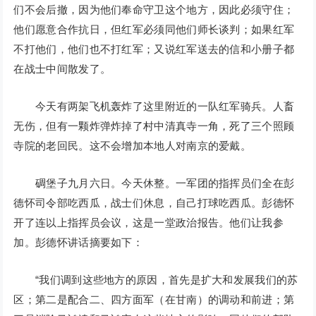
们不会后撤，因为他们奉命守卫这个地方，因此必须守住；
他们愿意合作抗日，但红军必须同他们师长谈判；如果红军
不打他们，他们也不打红军；又说红军送去的信和小册子都
在战士中间散发了。
今天有两架飞机轰炸了这里附近的一队红军骑兵。人畜
无伤，但有一颗炸弹炸掉了村中清真寺一角，死了三个照顾
寺院的老回民。这不会增加本地人对南京的爱戴。
碉堡子九月六日。今天休整。一军团的指挥员们全在彭
德怀司令部吃西瓜，战士们休息，自己打球吃西瓜。彭德怀
开了连以上指挥员会议，这是一堂政治报告。他们让我参
加。彭德怀讲话摘要如下：
“我们调到这些地方的原因，首先是扩大和发展我们的苏
区；第二是配合二、四方面军（在甘南）的调动和前进；第