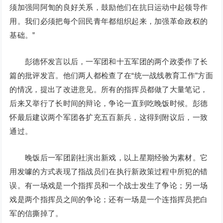
须加强同阿訇的良好关系，鼓励他们在抗日运动中起领导作
用。我们必须把每个回民青年都组织起来，加强革命政权的
基础。”
彭德怀发言以后，一军团和十五军团的两个政委作了长
篇的批评发言。他们两人都检查了在“统一战线教育工作”方面
的情况，提出了改进意见。所有的指挥员都做了大量笔记，
后来又举行了长时间的辩论，争论一直到吃晚饭时候。彭德
怀最后建议两个军团各扩充五百新兵，这得到附议后，一致
通过。
晚饭后一军团剧社演出新戏，以上星期经验为素材。它
用发噱的方式表现了指战员们在执行新政策过程中所犯的错
误。有一场戏是一个指挥员和一个战士发生了争论；另一场
戏是两个指挥员之间的争论；还有一场是一个连指挥员把白
军的信撕掉了。