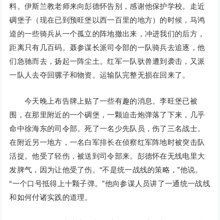
料。伊斯兰教老师来向彭德怀告别，感谢他保护学校。走近
碉堡子（现在已到预旺堡以西一百里的地方）的时候，马鸿
逵的一些骑兵从一个孤立的阵地撤出来，冲进我们的后方，
距离只有几百码。聂参谋长派司令部的一队骑兵去追逐，他
们急驰而去，扬起一阵尘土。红军一队驮兽遭到袭击，又派
一队人去夺回骡子和物资。运输队完整无损在回来了。
今天晚上布告牌上贴了一些有趣的消息。李旺堡已被
围，在那里附近的一个碉堡，一颗迫击炮弹落了下来，几乎
命中徐海东的司令部。死了一名少先队员，伤了三名战士。
在附近另一地方，一名白军排长在侦察红军阵地时被突击队
活捉。他受了轻伤，被送到司令部来。彭德怀在无线电里大
发脾气，因为让他受了伤。“不是统一战线的策略，”他说。
“一个口号抵得上十颗子弹。”他向参谋人员讲了一通统一战线
和如何付诸实践的道理。