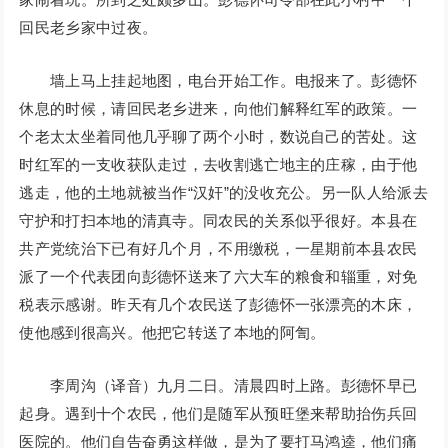
回民老乡家中过夜。
墙上马上挂起地图，电台开始工作。电报来了。彭德怀
休息的时候，请回民老乡进来，向他们解释红军的政策。一
个老太太坐着同他几乎聊了两个小时，数说自己的苦处。这
时红军的一支收获队走过，去收割逃亡地主的庄稼，由于他
逃走，他的土地就被当作“汉奸”的没收充公。另一队人给派去
守护和打扫本地的清真寺。同农民的关系似乎很好。本县在
共产党统治下已有好几个月，不用缴税，一星期前本县农民
派了一个代表团向彭德怀送来了六大车的粮食和辎重，对免
税表示感谢。昨天有几个农民送了彭德怀一张漂亮的木床，
使他感到很高兴。他把它转送了本地的阿訇。
李周沟（译音）九月二日。清晨四时上路。彭德怀早已
起身。遇到十个农民，他们是随军从预旺堡来帮助抬伤兵回
医院的。他们自告奋勇这样做，是为了要打马鸿逵，他们痛