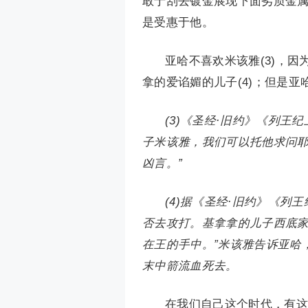
敢于刮去镀金展现下面劣质金
是受惠于他。
亚哈不喜欢米该雅(3)，
拿的爱谄媚的儿子(4)；但是
(3)《圣经·旧约》《列王
子米该雅，我们可以托他求问
凶言。”
(4)据《圣经·旧约》《
否去攻打。基拿拿的儿子西底家
在王的手中。”米该雅告诉亚哈
末中箭流血死去。
在我们自己这个时代，有这