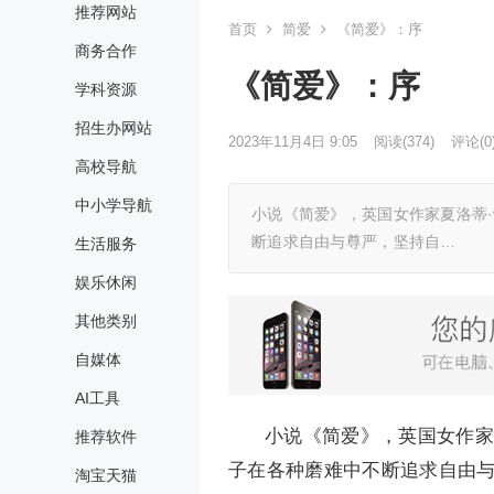
推荐网站
首页
简爱
《简爱》：序
商务合作
《简爱》：序
学科资源
招生办网站
2023年11月4日 9:05
阅读
(374)
评论(0
高校导航
中小学导航
小说《简爱》，英国女作家夏洛蒂
断追求自由与尊严，坚持自…
生活服务
娱乐休闲
其他类别
自媒体
AI工具
小说《简爱》，英国女作家
推荐软件
子在各种磨难中不断追求自由
淘宝天猫