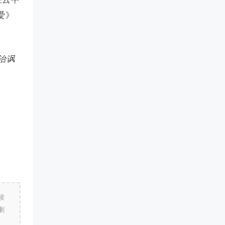
爱》
治讽
读
删