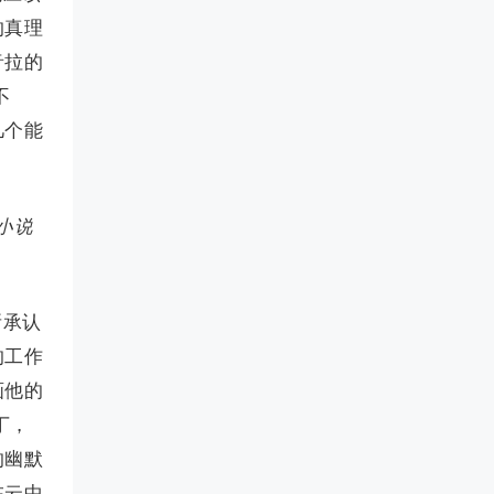
的真理
音拉的
不
几个能
小说
所承认
的工作
画他的
丁，
的幽默
在云中