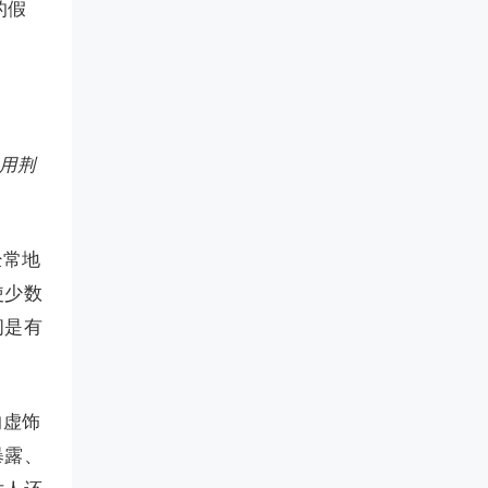
的假
上用荆
经常地
使少数
间是有
的虚饰
暴露、