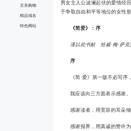
男女主人公波澜起伏的爱情经
京东购物
于争取自由和平等地位的女性
精品域名
特色网站
《简爱》：序
谨以此书
献 给
威·梅·萨
序
《简·爱》第一版不必写序
我应该向三方面表示感谢。
感谢读者，用宽容的耳朵倾
感谢报界，用真诚的赞许为