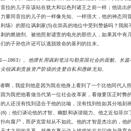
像音拉的儿子应该站在犹大和以色列诸王之前一样；他说出
的力量同音拉的儿子的一样像先知、一样强大，他的神态同
利场》的那位讽刺家(5)在崇高的地位中受到赞扬吗？我闹
讽刺的燃烧剂、被他照射谴责的电光的那些人，如果其中有
他们的子孙也许还可以逃脱致命的基列的拉末。
811—1863）。他擅长用讽刺笔法勾勒英国社会的面貌。长篇
中尖锐讽刺贵族资产阶级的贪婪自私和愚昧无知。
者啊，我提到他是因为我在他身上看到了一个比他同代人
；因为我把他看做当代第一位社会改革家，看做要匡正时弊
品的人还没有找到适合于他的比喻，没有找到恰如其分地刻
(6)；他们谈论他的才智、幽默和诙谐能力。他之近似菲尔
会扑向腐尸，而萨克雷却从不如此。他的才智是杰出的，他
的天才之间的关系，就像在夏云边上嬉戏的片片闪电与孕育