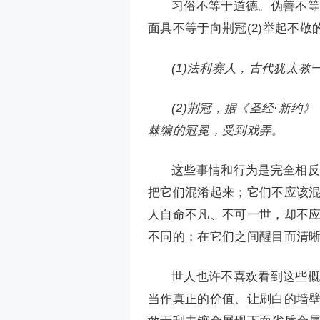
习俗不等于道德。伪善不等
面具不等于向荆冠(2)举起不敬
(1)法利赛人，古代犹太
(2)荆冠，据《圣经·新约
棘编的冠冕，受到戏弄。
这些事情和行为是完全相反
把它们混淆起来；它们不应该
人自命不凡、不可一世，却不
不同的；在它们之间醒目而清
世人也许不喜欢看到这些概
当作真正的价值、让刷白的墙