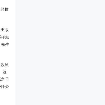
未经推
位出版
那样鼓
：先生
人数虽
》这
恶之母
些怀疑