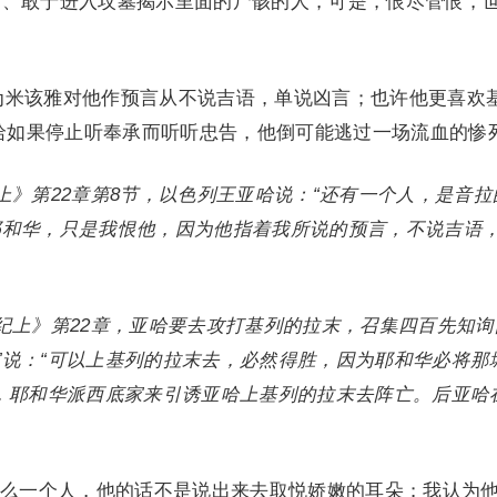
属、敢于进入坟墓揭示里面的尸骸的人，可是，恨尽管恨，
因为米该雅对他作预言从不说吉语，单说凶言；也许他更喜欢
亚哈如果停止听奉承而听听忠告，他倒可能逃过一场流血的惨
纪上》第22章第8节，以色列王亚哈说：“还有一个人，是音拉
耶和华，只是我恨他，因为他指着我所说的预言，不说吉语
列王纪上》第22章，亚哈要去攻打基列的拉末，召集四百先知
说：“可以上基列的拉末去，必然得胜，因为耶和华必将那
，耶和华派西底家来引诱亚哈上基列的拉末去阵亡。后亚哈
么一个人，他的话不是说出来去取悦娇嫩的耳朵；我认为