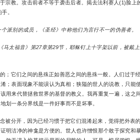
于宗教。攻击前者不等于袭击后者。揭去法利赛人(1)脸上
的手。
教一个派别的成员，《圣经》中称他们为言行不一的伪善者。
》《马太福音》第27章第29节，耶稣钉上十字架以前，被戴
的；它们之间的悬殊正如善恶之间的悬殊一般。人们过于
混淆；表面现象不能误认为真相；狭隘的世人的说教，只能
应该用来代替拯救世界的基督的教义。我再重复一遍，这之
晰地划一条分界线是一件好事而不是坏事。
念被分开，因为已经习惯于把它们混淆起来，觉得把外表
壁证明洁净的神龛是方便的。世人也许憎恨那个敢于探究和