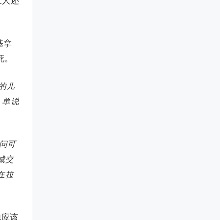
世人还
基拿
死。
的儿
，单说
询问可
城交
在拉
他应该