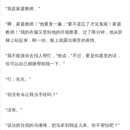
“我是家庭教师。”
“啊，家庭教师！”他重复一遍；“要不是忘了才见鬼呢！家庭
教师！”我的衣服又受到他的仔细察看。过了两分钟，他从阶
梯上站起来，刚一动，脸上就露出痛苦的表情。
“我不能派你去找人帮忙，”他说，“不过，要是你愿意的话，
你可以自己稍微帮助我一下。”
“行，先生。”
“你没有伞让我当手杖吗？”
“没有。”
“设法抓住我的马缰绳，把马牵到我这儿来。你不害怕吧？”