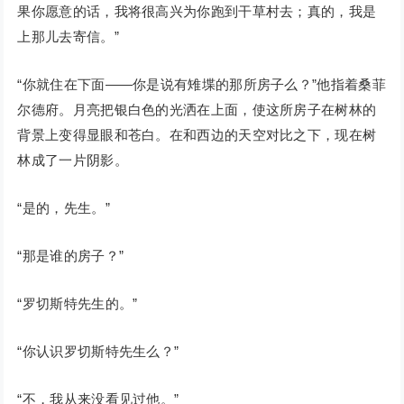
果你愿意的话，我将很高兴为你跑到干草村去；真的，我是
上那儿去寄信。”
“你就住在下面——你是说有雉堞的那所房子么？”他指着桑菲
尔德府。月亮把银白色的光洒在上面，使这所房子在树林的
背景上变得显眼和苍白。在和西边的天空对比之下，现在树
林成了一片阴影。
“是的，先生。”
“那是谁的房子？”
“罗切斯特先生的。”
“你认识罗切斯特先生么？”
“不，我从来没看见过他。”