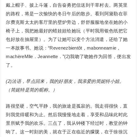
戴上帽子、披上斗篷，自告奋勇把信送到干草村去。两英里
的路程，将是一次愉快的冬日午后的散步。看到阿黛勒在菲
尔费克斯太太的客厅里的壁炉旁边，舒舒服服地坐在她的小
椅子上，我把她最好的蜡娃娃给她玩（平时我用银色纸把它
包好放在抽屉里）。为了让她可以变个方法消遣，还给了她
一本故事书。她说：“Revenezbientôt，mabonneamie，
machèreMlle．Jeannette．”(2)我吻了吻她作为回答，便出发
了。
(2)法语，早点回来，我的好朋友，我亲爱的简妮特小姐。
（简妮特是简的昵称。）
路很坚硬，空气平静，我的旅途是孤寂的。我走得很快，直
到我觉得暖和为止。然后我慢慢地走着，享受和品味此时此
景所赋予我的欢乐。三点了，我从钟楼下经过时，教堂的钟
响了。这一时刻的美，就在于正在临近的朦胧，在于徐徐沉