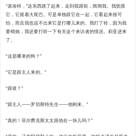
“派洛特，”这东西跳了起来，走到我跟前，闻闻我。我抚摸
它，它摇着大尾巴。可是单独跟它在一起，它看起来很可
怕，而且我也说不出来它是打哪儿来的。我打了铃，因为我
要蜡烛，我还要打听一下有关这个来访者的情况。莉亚进来
了。
“这是哪来的狗？”
“它是跟主人来的。”
“跟谁？”
“跟主人——罗切斯特先生——他刚来。”
“真的！菲尔费克斯太太跟他在一块儿吗？”