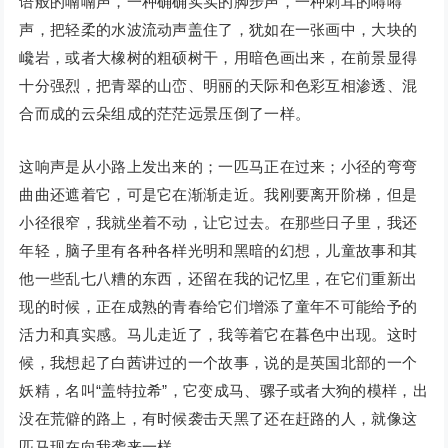
语般的喃喃声，一种确确实实的脚步声，一种刺耳的嘚嘚
声，把轻柔的水波流动声盖住了，犹如在一张画中，大块的
巉岩，或者大橡树的粗硕树干，用暗色画出来，在前景显得
十分强烈，把青翠的山峦、明丽的天际和色彩互相渗透、混
合而成的云朵组成的茫茫远景压倒了一样。
这响声是从小路上发出来的；一匹马正在过来；小径的弯弯
曲曲还遮着它，可是它在渐渐走近。我刚要离开阶梯，但是
小径很窄，我就坐着不动，让它过去。在那些日子里，我还
年轻，脑子里有各种各样光明和黑暗的幻想，儿童故事和其
他一些乱七八糟的东西，还留在我的记忆里，在它们重新出
现的时候，正在成熟的青春给它们增添了童年不可能给予的
活力和真实感。马儿走近了，我等着它在暮色中出现。这时
候，我想起了白茜讲过的一个故事，说的是英国北部的一个
妖精，名叫“盖特拉希”，它变成马、骡子或者大狗的模样，出
没在荒僻的路上，有时候袭击天黑了还在赶路的人，就像这
匹马现在向我袭来一样。