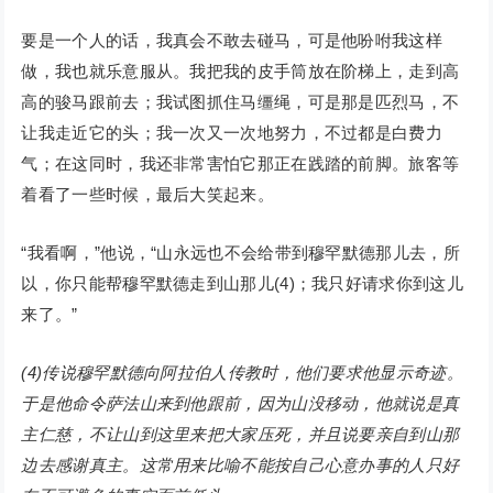
要是一个人的话，我真会不敢去碰马，可是他吩咐我这样
做，我也就乐意服从。我把我的皮手筒放在阶梯上，走到高
高的骏马跟前去；我试图抓住马缰绳，可是那是匹烈马，不
让我走近它的头；我一次又一次地努力，不过都是白费力
气；在这同时，我还非常害怕它那正在践踏的前脚。旅客等
着看了一些时候，最后大笑起来。
“我看啊，”他说，“山永远也不会给带到穆罕默德那儿去，所
以，你只能帮穆罕默德走到山那儿(4)；我只好请求你到这儿
来了。”
(4)传说穆罕默德向阿拉伯人传教时，他们要求他显示奇迹。
于是他命令萨法山来到他跟前，因为山没移动，他就说是真
主仁慈，不让山到这里来把大家压死，并且说要亲自到山那
边去感谢真主。这常用来比喻不能按自己心意办事的人只好