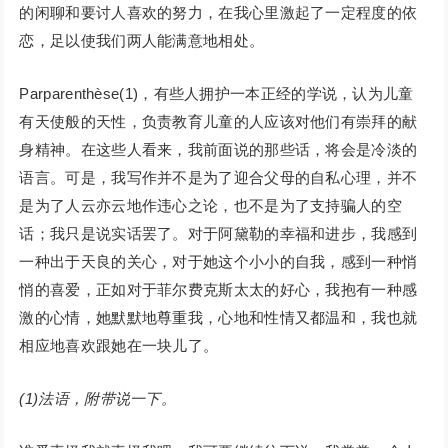
的闲聊和要讨人喜欢的努力，在我心里激起了一定程度的依
恋，足以使我们两人能满意地相处。
Parparenthèse(1)，有些人拥护一本正经的学说，认为儿童
有天使般的天性，负责教育儿童的人应该对他们有崇拜的献
身精神。在这些人看来，我前面说的那些话，将会是冷淡的
语言。可是，我写作并不是为了迎合父母的自私心理，并不
是为了人云亦云地作违心之论，也不是为了支持骗人的空
话；我只是说实话罢了。对于阿黛勒的幸福和进步，我感到
一种出于天良的关心，对于她这个小小的自我，感到一种悄
悄的喜爱，正如对于菲尔费克斯太太的好心，我抱有一种感
激的心情，她默默地尊重我，心地和性情又都温和，我也就
相应地喜欢跟她在一块儿了。
(1)法语，附带说一下。