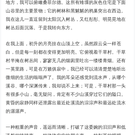
地方，我可以俯瞰桑菲尔德。这所有雉堞的灰色住宅是下面
山谷里的主要景物；它的树林和黑魆魆的鸦巢突出在西边。
我在这儿一直逗留到太阳沉入树丛，又红彤彤、明晃晃地在
树丛后面沉落。于是我转向东方。
在我上面，初升的月亮挂在山顶上空，虽然跟云朵一样苍
白，但是每一刻都在变得更加明亮。它俯视着干草村。干草
村半掩在树丛间，寥寥无几的烟囱里吐出一缕缕青烟。还有
一英里路，可是在万籁俱寂中，我已经可以清清楚楚地听出
微细的生活的嗡嗡声了。我的耳朵还感觉到流水声，从哪个
溪谷、哪个深渊传来，我却说不上来；可是，干草村那一头
有很多小山，毫无疑问，肯定有不少山溪穿过它们的隘口。
黄昏的寂静同样还泄露出最近处溪流的淙淙声和最远处流水
的潺潺声。
一种粗重的声音，遥远而清晰，打破了这委婉的汩汩声和低