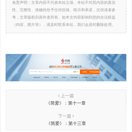
免责声明：文章内容不代表本站立场，本站不对其内容的真实
性、完整性、准确性给予任何担保、暗示和承诺，仅供读者参
考，文章版权归原作者所有。如本文内容影响到您的合法权益
（内容、图片等），请及时联系本站，我们会及时删除处理。
上一篇
《简爱》：第十一章
下一篇
《简爱》：第十三章