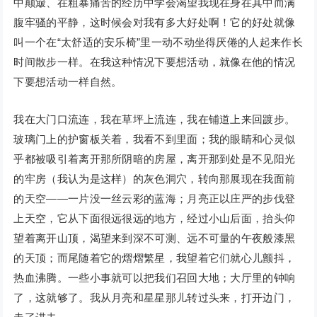
中颠簸、在粗暴痛苦的经历中学会渴望我现在身在其中而满
腹牢骚的平静，这时候会对我有多大好处啊！它的好处就像
叫一个在“太舒适的安乐椅”里一动不动坐得厌倦的人起来作长
时间散步一样。在我这种情况下要想活动，就像在他的情况
下要想活动一样自然。
我在大门口流连，我在草坪上流连，我在铺道上来回踱步。
玻璃门上的护窗板关着，我看不到里面；我的眼睛和心灵似
乎都被吸引着离开那所阴暗的房屋，离开那到处是不见阳光
的牢房（我认为是这样）的灰色洞穴，转向那展现在我面前
的天空——一片没一丝云彩的蓝海；月亮正以庄严的步伐登
上天空，它从下面很远很远的地方，经过小山后面，抬头仰
望着离开山顶，渴望来到深不可测、远不可量的午夜般漆黑
的天顶；而尾随着它的熠熠繁星，我望着它们就心儿颤抖，
热血沸腾。一些小事就可以把我们召回大地；大厅里的钟响
了，这就够了。我从月亮和星星那儿转过头来，打开边门，