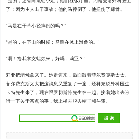
“是的，还有阿黛勒小姐；他们在饭厅里。约翰去请外科医生
了：因为主人出了事故；他的马摔倒了，他扭伤了踝骨。”
“马是在干草小径摔倒的吗？”
“是的，在下山的时候；马踩在冰上滑倒的。”
“啊！给我拿支蜡烛来，好吗，莉亚？”
莉亚把蜡烛拿来了。她走进来，后面跟着菲尔费克斯太太。
菲尔费克斯太太把这消息又重复了一遍，还补充说外科医生
卡特先生来了，现在跟罗切斯特先生在一起。接着她出去吩
咐一下关于茶点的事，我上楼去脱去帽子和斗篷。