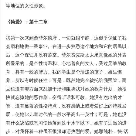
等地位的女性形象。
《简爱》：第十二章
我第一次来到桑菲尔德府，一切就很平静，这似乎保证了我
会顺利地做一番事业。在进一步熟悉这个地方和它的居民以
后，这个保证并没有落空。菲尔费克斯太太果真像她的外表
所显示的，是个性情温和、心地善良的女人，受过足够的教
育，具有一般的智力。我的学生是个活泼的孩子，娇生惯
养，所以有时候任性；可是，既然她完全被托给我照管，而
且也没有哪方面来乱加干涉和阻挠我对她的教育计划，她很
快就忘掉她的恶作剧，变得听话和可教。她没有杰出的才
智，没有显著的性格特点，没有感情上或者爱好上的特殊发
展，使她比儿童时代的一般水平高出一英寸；可是，她也没
有什么缺陷或恶习使她落到这个水平以下。她有了适当的进
步，对我怀着一种虽不很深却还热烈的爱。她那纯朴，快·活