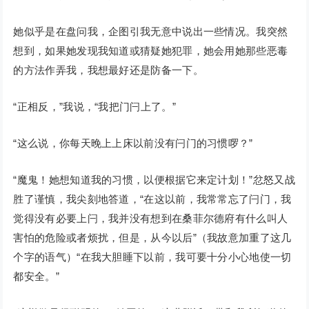
她似乎是在盘问我，企图引我无意中说出一些情况。我突然
想到，如果她发现我知道或猜疑她犯罪，她会用她那些恶毒
的方法作弄我，我想最好还是防备一下。
“正相反，”我说，“我把门闩上了。”
“这么说，你每天晚上上床以前没有闩门的习惯啰？”
“魔鬼！她想知道我的习惯，以便根据它来定计划！”忿怒又战
胜了谨慎，我尖刻地答道，“在这以前，我常常忘了闩门，我
觉得没有必要上闩，我并没有想到在桑菲尔德府有什么叫人
害怕的危险或者烦扰，但是，从今以后”（我故意加重了这几
个字的语气）“在我大胆睡下以前，我可要十分小心地使一切
都安全。”