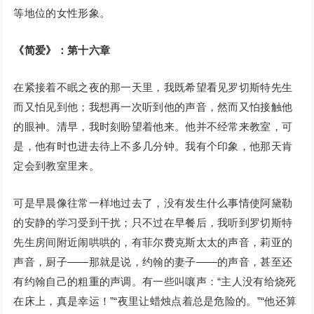
等地位的女性形象。
《简爱》：第十六章
在紧接着不眠之夜的那一天里，我既希望看见罗切斯特先生
而又怕见到他；我想再一次听到他的声音，然而又怕接触他
的眼神。清早，我时刻盼望着他来。他并不经常来教室，可
是，他有时也进去待上不多几分钟。我有个印象，他那天肯
定会到教室里来。
可是早晨像往常一样地过去了，没有发生什么事情使阿黛勒
的安静的学习受到干扰；只不过在早餐后，我听到罗切斯特
先生房间附近闹哄哄的，有菲尔费克斯太太的声音，莉亚的
声音，厨子——那就是说，约翰的妻子——的声音，甚至还
有约翰自己的粗重的声调。有一些叫嚷声：“主人没有给烧死
在床上，真是幸运！”“夜里让蜡烛点着总是危险的。”“他还算