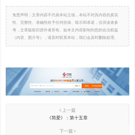
免责声明：文章内容不代表本站立场，本站不对其内容的真实
性、完整性、准确性给予任何担保、暗示和承诺，仅供读者参
考，文章版权归原作者所有。如本文内容影响到您的合法权益
（内容、图片等），请及时联系本站，我们会及时删除处理。
上一篇
《简爱》：第十五章
下一篇