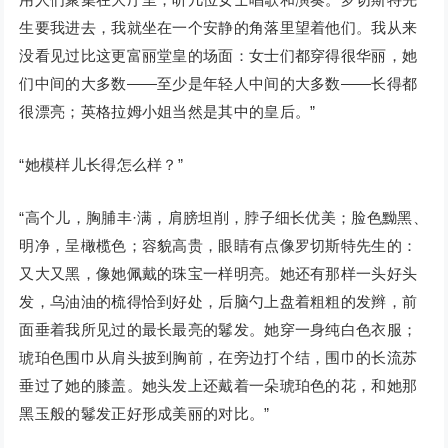
生要我进去，我就坐在一个安静的角落里望着他们。我从来
没看见过比这更富丽堂皇的场面：女士们都穿得很华丽，她
们中间的大多数——至少是年轻人中间的大多数——长得都
很漂亮；英格拉姆小姐当然是其中的皇后。”
“她模样儿长得怎么样？”
“高个儿，胸脯丰·满，肩膀坦削，脖子细长优美；脸色黝黑、
明净，呈橄榄色；容貌高贵，眼睛有点像罗切斯特先生的：
又大又黑，像她佩戴的珠宝一样明亮。她还有那样一头好头
发，乌油油的梳得恰到好处，后脑勺上盘着粗粗的发辫，前
面垂着我所见过的最长最亮的鬈发。她穿一身纯白色衣服；
琥珀色围巾从肩头披到胸前，在旁边打个结，围巾的长流苏
垂过了她的膝盖。她头发上还戴着一朵琥珀色的花，和她那
黑玉般的鬈发正好形成美丽的对比。”