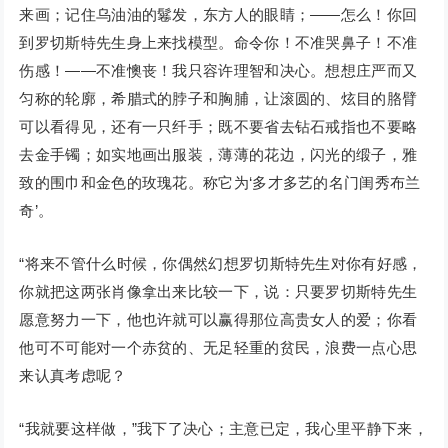
来画；记住乌油油的鬈发，东方人的眼睛；——怎么！你回
到罗切斯特先生身上来找模型。命令你！不准哭鼻子！不准
伤感！——不准懊丧！我只容许理智和决心。想想庄严而又
匀称的轮廓，希腊式的脖子和胸脯，让滚圆的、炫目的胳臂
可以看得见，还有一只纤手；既不要省去钻石戒指也不要略
去金手镯；如实地画出服装，薄薄的花边，闪光的缎子，雅
致的围巾和金色的玫瑰花。称它为‘多才多艺的名门闺秀布兰
奇’。
“将来不管什么时候，你偶然幻想罗切斯特先生对你有好感，
你就把这两张肖像拿出来比较一下，说：只要罗切斯特先生
愿意努力一下，他也许就可以赢得那位高贵女人的爱；你看
他可不可能对一个赤贫的、无足轻重的贫民，浪费一点心思
来认真考虑呢？
“我就要这样做，”我下了决心；主意已定，我心里平静下来，