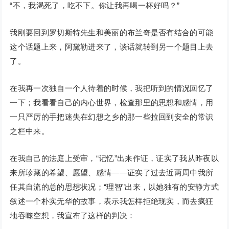
“不，我渴死了，吃不下。你让我再喝一杯好吗？”
我刚要回到罗切斯特先生和美丽的布兰奇是否有结合的可能
这个话题上来，阿黛勒进来了，谈话就转到另一个题目上去
了。
在我再一次独自一个人待着的时候，我把听到的情况回忆了
一下；我看看自己的内心世界，检查那里的思想和感情，用
一只严厉的手把迷失在幻想之乡的那一些拉回到安全的常识
之栏中来。
在我自己的法庭上受审，“记忆”出来作证，证实了我从昨夜以
来所珍藏的希望、愿望、感情——证实了过去近两周中我所
任其自流的总的思想状况；“理智”出来，以她独有的安静方式
叙述一个朴实无华的故事，表示我怎样拒绝现实，而去疯狂
地吞噬空想，我宣布了这样的判决：