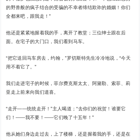
的野兽般的疯子结合的受骗的不幸者缔结欺诈的婚姻！你们
全都来吧，跟我走！”
他还是紧紧地握着我的手，离开了教堂；三位绅士跟在后
面。在宅子的大门口，我们看到马车。
“把它送回马车房去，约翰，”罗切斯特先生冷冷地说，“今天
用不着它了。”
我们走进宅子的时候，菲尔费克斯太太、阿黛勒、索菲、莉
亚走上前来向我们道喜。
“走开——统统走开！”主人喝道；“去你们的祝贺！谁要它
们！——我不要！——它们晚了十五年！”
他从她们身边走过去，上了楼梯，还是握着我的手，还是在