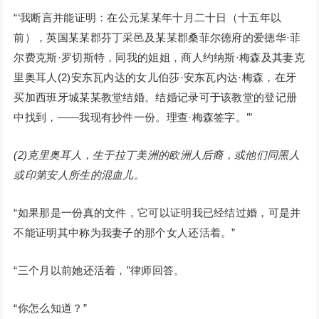
“‘我断言并能证明：在公元某某年十月二十日（十五年以
前），英国某某郡芬丁采邑及某某郡桑菲尔德府的爱德华·菲
尔费克斯·罗切斯特，同我的姐姐，商人约纳斯·梅森及其妻克
里奥耳人(2)安东瓦内达的女儿伯莎·安东瓦内达·梅森，在牙
买加西班牙城某某教堂结婚。结婚记录可于该教堂的登记册
中找到，——我现有抄件一份。理查·梅森签字。’”
(2)克里奥耳人，生于拉丁美洲的欧洲人后裔，或他们同黑人
或印第安人所生的混血儿。
“如果那是一份真的文件，它可以证明我已经结过婚，可是并
不能证明其中称为我妻子的那个女人还活着。”
“三个月以前她还活着，”律师回答。
“你怎么知道？”