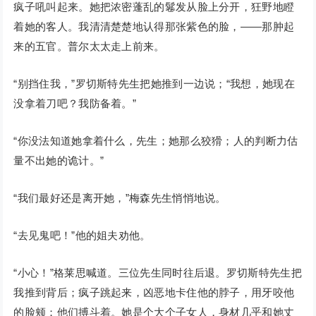
疯子吼叫起来。她把浓密蓬乱的鬈发从脸上分开，狂野地瞪
着她的客人。我清清楚楚地认得那张紫色的脸，——那肿起
来的五官。普尔太太走上前来。
“别挡住我，”罗切斯特先生把她推到一边说；“我想，她现在
没拿着刀吧？我防备着。”
“你没法知道她拿着什么，先生；她那么狡猾；人的判断力估
量不出她的诡计。”
“我们最好还是离开她，”梅森先生悄悄地说。
“去见鬼吧！”他的姐夫劝他。
“小心！”格莱思喊道。三位先生同时往后退。罗切斯特先生把
我推到背后；疯子跳起来，凶恶地卡住他的脖子，用牙咬他
的脸颊；他们搏斗着。她是个大个子女人，身材几乎和她丈