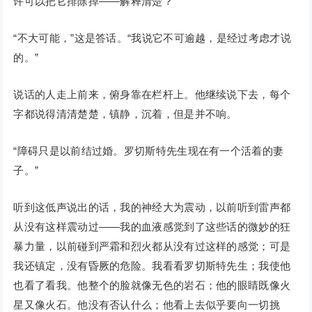
许可以把它排除掉——解释清楚？”
“不大可能，”这是答话。“我说它不可逾越，是经过考虑才说
的。”
说话的人走上前来，俯身靠在栏杆上。他继续说下去，每个
字都说得清清楚楚，镇静，沉着，但是并不响。
“障碍只是以前结过婚。罗切斯特先生现在有一个活着的妻
子。”
听到这低声说出的话，我的神经大为震动，以前听到雷声都
从没有这样震动过——我的血液感觉到了这些话的微妙的狂
暴力量，以前碰到严霜和烈火都从没有过这样的感觉；可是
我还镇定，没有昏厥的危险。我看看罗切斯特先生；我使他
也看了看我。他整个的脸就像无色的岩石；他的眼睛既像火
星又像火石。他没有否认什么；他看上去似乎要向一切挑