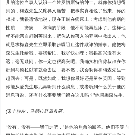
儿的这位当事人认识一个姓罗切斯特的绅士。就像你猜想得
到的，梅森先生又诧异又痛苦，把事实真相说了出来。你的
叔叔，我很遗憾地说，现在正躺在病床上；考虑到他的病的
性质——痨病——和病的阶段，他不可能再起床了。这样他
就不能亲自赶到英国来，把你从你落入的罗网中救出来，他
就恳求梅森先生立即采取步骤阻止这件欺诈的婚事。他把梅
森先生托给我，要我帮忙。我尽快办理；我很高兴没有太
迟；毫无疑问，你一定也很高兴吧。我确实相信你叔叔在你
赶到马德拉以前就会去世，要不然，我会劝你和梅森先生一
起回去；可是，既然如此，我想你最好还是留在英国，等到
你能从爱先生那儿再听到什么消息，或者听到什么关于他的
消息再说。还有什么事要我们留在这儿吗？”他问梅森先生。
(3)丰沙尔，马德拉群岛首府。
“没有，没有——我们走吧，”是他的焦急的回答。他们不等向