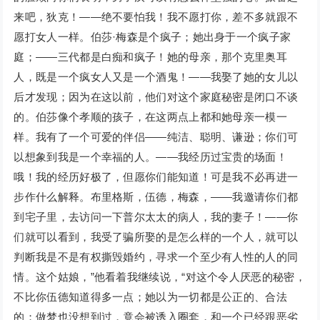
来吧，狄克！——绝不要怕我！我不愿打你，差不多就跟不
愿打女人一样。伯莎·梅森是个疯子；她出身于一个疯子家
庭；——三代都是白痴和疯子！她的母亲，那个克里奥耳
人，既是一个疯女人又是一个酒鬼！——我娶了她的女儿以
后才发现；因为在这以前，他们对这个家庭秘密是闭口不谈
的。伯莎像个孝顺的孩子，在这两点上都和她母亲一模一
样。我有了一个可爱的伴侣——纯洁、聪明、谦逊；你们可
以想象到我是一个幸福的人。——我经历过宝贵的场面！
哦！我的经历好极了，但愿你们能知道！可是我不必再进一
步作什么解释。布里格斯，伍德，梅森，——我邀请你们都
到宅子里，去访问一下普尔太太的病人，我的妻子！——你
们就可以看到，我受了骗所娶的是怎么样的一个人，就可以
判断我是不是有权撕毁婚约，寻求一个至少有人性的人的同
情。这个姑娘，”他看着我继续说，“对这个令人厌恶的秘密，
不比你伍德知道得多一点；她以为一切都是公正的、合法
的；做梦也没想到过，竟会被诱入圈套，和一个已经跟恶劣