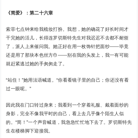
《简爱》：第二十六章
索菲七点钟来给我梳妆打扮。我想，她的确花了好长时间才
干完她的活儿，长得连罗切斯特先生对我迟迟不去都不耐烦
了，派人上来催问我。她正好在用一枚饰针把面纱——毕竟
还是用了那块本色丝方巾——别在我的头发上，我一有可能
就赶紧逃过她的手匆匆走了。
“站住！”她用法语喊道。“你看看镜子里的自己；你还没有看
过一眼呢。”
因此我在门口转过身来；我看到一个穿着礼服、戴着面纱的
身影，完全不像我平时的自己，看上去几乎像个陌生人似
的。“简！”一个声音喊道，我急急忙忙地下去了。罗切斯特先
生在楼梯脚下迎接我。