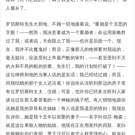
人服从了。
罗切斯特先生大胆地、不顾一切地接着说。“重婚是个丑恶的
字眼！——然而，我决意要成为一个重婚者；命运用策略胜
过了我；或者说，天命阻止了我——也许是后面一个。现
在，我并不比魔鬼好；而且，正像那儿的牧师要对我说的，
毫无疑问，应该受到上帝最严酷的审判，——甚至受到不灭
的火和不死的蛆的折磨。先生们，我的计划给打破了！——
这位律师和他的当事人说的是实话；我已经结过婚；而且，
同我结婚的那个女人还活着！你说你从没听到那边的房子里
有位罗切斯特太太，伍德；可是，也许你已经多次听到人家
谈论过在那儿看管着的一个神秘的疯子吧。有人悄悄地跟你
说她是我的异母私生姊妹；有人说是我遗弃的情妇；我现在
告诉你，她是我十五年以前娶的妻子——名字叫伯莎·梅森；
就是这位果敢人物的姐姐。他现在正在用发抖的四肢、发白
的脸颊向你们表明，男子汉可以有怎么样坚强的心。振奋起