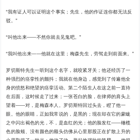
“我有证人可以证明这个事实；先生，他的作证连你都无法反
驳。”
“叫他出来——不然你就去见鬼吧。”
“我叫他出来——他就在这里；梅森先生，劳驾走到前面来。”
罗切斯特先生一听到这个名字，就咬紧牙关；他还经历了一
种强烈的痉挛性的颤抖；我就在他身边，感觉到了传遍他全
身的愤怒和绝望的痉挛活动。第二个陌生人在这之前一直待
在后面，这时候走了过来；一张苍白的脸，在律师的肩头上
望着——对，是梅森本人。罗切斯特回过头去，瞪了他一
眼。他的眼睛，正如我常说的，是黑的；现在却在它的蒙眬
之中闪出褐色的光，不，是血红的光；他的脸发红——橄榄
色的脸颊、没有颜色的额头仿佛从心里那股正在扩散上升的