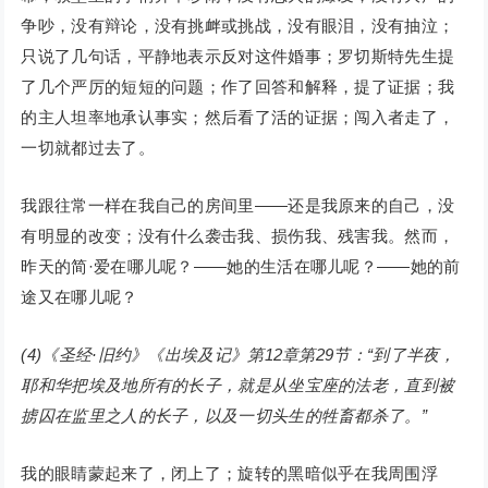
争吵，没有辩论，没有挑衅或挑战，没有眼泪，没有抽泣；
只说了几句话，平静地表示反对这件婚事；罗切斯特先生提
了几个严厉的短短的问题；作了回答和解释，提了证据；我
的主人坦率地承认事实；然后看了活的证据；闯入者走了，
一切就都过去了。
我跟往常一样在我自己的房间里——还是我原来的自己，没
有明显的改变；没有什么袭击我、损伤我、残害我。然而，
昨天的简·爱在哪儿呢？——她的生活在哪儿呢？——她的前
途又在哪儿呢？
(4)《圣经·旧约》《出埃及记》第12章第29节：“到了半夜，
耶和华把埃及地所有的长子，就是从坐宝座的法老，直到被
掳囚在监里之人的长子，以及一切头生的牲畜都杀了。”
我的眼睛蒙起来了，闭上了；旋转的黑暗似乎在我周围浮