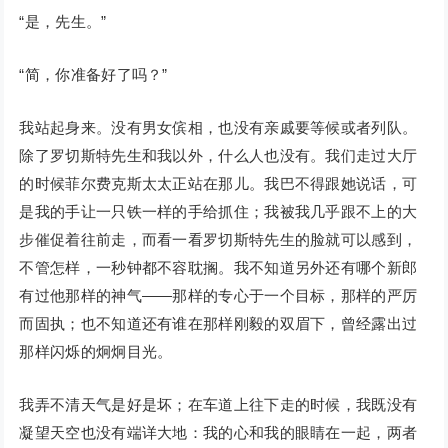
“是，先生。”
“简，你准备好了吗？”
我站起身来。没有男女傧相，也没有亲戚要等候或者列队。
除了罗切斯特先生和我以外，什么人也没有。我们走过大厅
的时候菲尔费克斯太太正站在那儿。我巴不得跟她说话，可
是我的手让一只铁一样的手给抓住；我被我几乎跟不上的大
步催促着往前走，而看一看罗切斯特先生的脸就可以感到，
不管怎样，一秒钟都不容耽搁。我不知道另外还有哪个新郎
有过他那样的神气——那样的专心于一个目标，那样的严厉
而固执；也不知道还有谁在那样刚毅的双眉下，曾经露出过
那样闪烁的炯炯目光。
我弄不清天气是好是坏；在车道上往下走的时候，我既没有
凝望天空也没有端详大地：我的心和我的眼睛在一起，两者