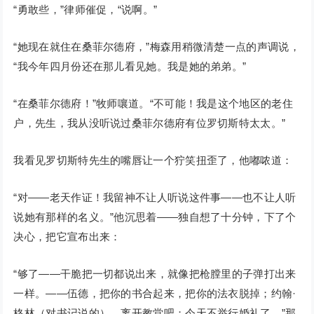
“勇敢些，”律师催促，“说啊。”
“她现在就住在桑菲尔德府，”梅森用稍微清楚一点的声调说，
“我今年四月份还在那儿看见她。我是她的弟弟。”
“在桑菲尔德府！”牧师嚷道。“不可能！我是这个地区的老住
户，先生，我从没听说过桑菲尔德府有位罗切斯特太太。”
我看见罗切斯特先生的嘴唇让一个狞笑扭歪了，他嘟哝道：
“对——老天作证！我留神不让人听说这件事——也不让人听
说她有那样的名义。”他沉思着——独自想了十分钟，下了个
决心，把它宣布出来：
“够了——干脆把一切都说出来，就像把枪膛里的子弹打出来
一样。——伍德，把你的书合起来，把你的法衣脱掉；约翰·
格林（对书记说的），离开教堂吧；今天不举行婚礼了。”那