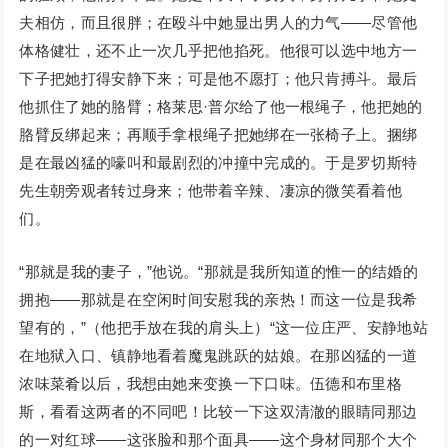
夫相仿，而且很胖；在殴斗中她显出男人的力气——尽管他
体格健壮，还不止一次几乎把他掐死。他很可以选中地方一
下子把她打得安静下来；可是他不愿打；他只肯搏斗。最后
他抓住了她的胳臂；格莱思·普尔给了他一根绳子，他把她的
胳臂反绑起来；再顺手拿根绳子把她绑在一张椅子上。捆绑
是在最凶猛的嚎叫和最剧烈的冲撞中完成的。于是罗切斯特
先生朝旁观者转过身来；他带着辛辣、凄凉的微笑看着他
们。
“那就是我的妻子，”他说。“那就是我所知道的惟一的结婚的
拥抱——那就是在空闲时间安慰我的亲热！而这一位是我希
望有的，”（他把手放在我的肩头上）“这一位庄严、安静地站
在地狱入口、镇静地看着魔鬼跳跃的姑娘。在那凶猛的一道
浓味菜肴以后，我想由她来变换一下口味。伍德和布里格
斯，看看这两者的不同吧！比较一下这双清澈的眼睛同那边
的一对红球——这张脸和那个面具——这个身材同那个大个