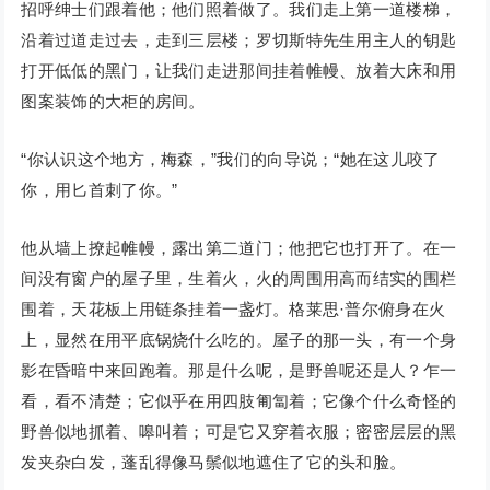
招呼绅士们跟着他；他们照着做了。我们走上第一道楼梯，
沿着过道走过去，走到三层楼；罗切斯特先生用主人的钥匙
打开低低的黑门，让我们走进那间挂着帷幔、放着大床和用
图案装饰的大柜的房间。
“你认识这个地方，梅森，”我们的向导说；“她在这儿咬了
你，用匕首刺了你。”
他从墙上撩起帷幔，露出第二道门；他把它也打开了。在一
间没有窗户的屋子里，生着火，火的周围用高而结实的围栏
围着，天花板上用链条挂着一盏灯。格莱思·普尔俯身在火
上，显然在用平底锅烧什么吃的。屋子的那一头，有一个身
影在昏暗中来回跑着。那是什么呢，是野兽呢还是人？乍一
看，看不清楚；它似乎在用四肢匍匐着；它像个什么奇怪的
野兽似地抓着、嗥叫着；可是它又穿着衣服；密密层层的黑
发夹杂白发，蓬乱得像马鬃似地遮住了它的头和脸。