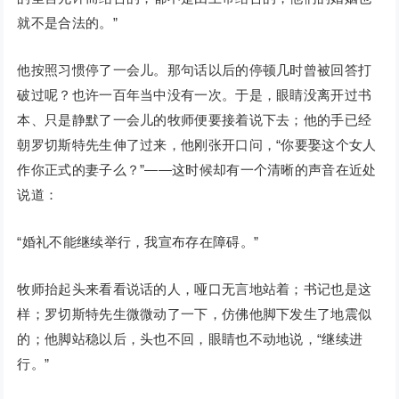
就不是合法的。”
他按照习惯停了一会儿。那句话以后的停顿几时曾被回答打
破过呢？也许一百年当中没有一次。于是，眼睛没离开过书
本、只是静默了一会儿的牧师便要接着说下去；他的手已经
朝罗切斯特先生伸了过来，他刚张开口问，“你要娶这个女人
作你正式的妻子么？”——这时候却有一个清晰的声音在近处
说道：
“婚礼不能继续举行，我宣布存在障碍。”
牧师抬起头来看看说话的人，哑口无言地站着；书记也是这
样；罗切斯特先生微微动了一下，仿佛他脚下发生了地震似
的；他脚站稳以后，头也不回，眼睛也不动地说，“继续进
行。”