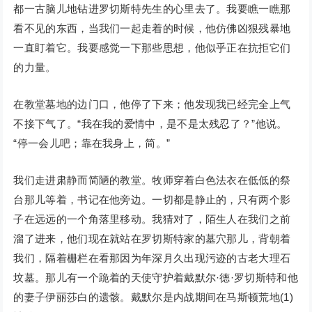
都一古脑儿地钻进罗切斯特先生的心里去了。我要瞧一瞧那
看不见的东西，当我们一起走着的时候，他仿佛凶狠残暴地
一直盯着它。我要感觉一下那些思想，他似乎正在抗拒它们
的力量。
在教堂墓地的边门口，他停了下来；他发现我已经完全上气
不接下气了。“我在我的爱情中，是不是太残忍了？”他说。
“停一会儿吧；靠在我身上，简。”
我们走进肃静而简陋的教堂。牧师穿着白色法衣在低低的祭
台那儿等着，书记在他旁边。一切都是静止的，只有两个影
子在远远的一个角落里移动。我猜对了，陌生人在我们之前
溜了进来，他们现在就站在罗切斯特家的墓穴那儿，背朝着
我们，隔着栅栏在看那因为年深月久出现污迹的古老大理石
坟墓。那儿有一个跪着的天使守护着戴默尔·德·罗切斯特和他
的妻子伊丽莎白的遗骸。戴默尔是内战期间在马斯顿荒地(1)