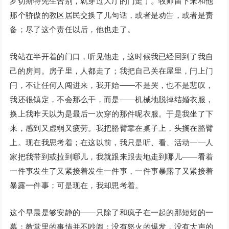
罗切斯特先生告别，就穿过大厅的门走了。牧师留下来和他
那个骄傲的教区居民交换了几句话，或者是劝告，或者是责
备；尽了这个责任以后，他也走了。
我站在半开着的门口，听见他走，这时候我已经回到了我自
己的房间。房子里，人都走了；我把自己关在屋里，闩上门
闩，不让任何人闯进来，我开始——不是哭，也不是悲叹，
我还很镇定，不会那么干，而是——机械地脱掉结婚衣服，
换上我昨天以为是最后一次穿的那件呢衣服。于是我坐了下
来，感到又虚弱又疲劳。我把胳臂靠在桌子上，头搁在胳臂
上。现在我思考着；在这以前，我只是听、看、活动——人
家把我带到或拉到哪儿，我就跟来跟去地走到哪儿——看着
一件事发生了又紧接着发生一件事，一件事暴露了又紧接着
暴露一件事；可是现在，我却思考着。
这个早晨是够安静的——只除了和疯子在一起的那短短的一
幕；教堂里的事情并不吵闹；没有怒火的爆发，没有大声的