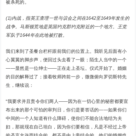
被杀死的。
(1)内战，指英王查理一世与议会之间在1642至1649年发生的
战争。马斯顿荒地是英国约克郡约克附近的一个地方。王党
军队于1644年在此地被打败。
我们来到了圣餐台栏杆跟前我们的位置上。我听见后面有小
心翼翼的脚步声，便回过头去看了一眼；陌生人当中的一个
——显然是一位绅士——正在走上圣坛。仪式开始了。婚姻
的目的解释过了；接着牧师跨前一步，微微俯向罗切斯特先
生，继续说：
“我要求并且责令你们两人——因为在一切心里的秘密都要宣
布出来的那个可怕的审判日，你们是要答话的——如果你们
中间的一个人知道有什么障碍，使你们不能合法地结为夫
妇，那就现在自己坦白，因为你们要相信，凡是不经过上帝
的圣言允许而结合的，都不是由上帝结合的，他们的婚姻也