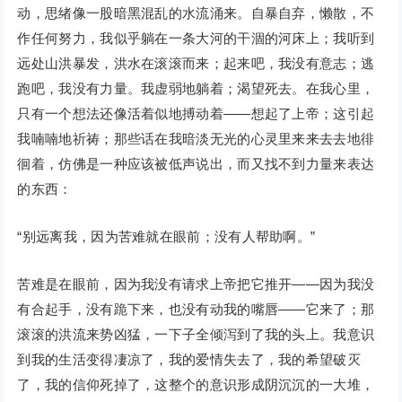
动，思绪像一股暗黑混乱的水流涌来。自暴自弃，懒散，不
作任何努力，我似乎躺在一条大河的干涸的河床上；我听到
远处山洪暴发，洪水在滚滚而来；起来吧，我没有意志；逃
跑吧，我没有力量。我虚弱地躺着；渴望死去。在我心里，
只有一个想法还像活着似地搏动着——想起了上帝；这引起
我喃喃地祈祷；那些话在我暗淡无光的心灵里来来去去地徘
徊着，仿佛是一种应该被低声说出，而又找不到力量来表达
的东西：
“别远离我，因为苦难就在眼前；没有人帮助啊。”
苦难是在眼前，因为我没有请求上帝把它推开——因为我没
有合起手，没有跪下来，也没有动我的嘴唇——它来了；那
滚滚的洪流来势凶猛，一下子全倾泻到了我的头上。我意识
到我的生活变得凄凉了，我的爱情失去了，我的希望破灭
了，我的信仰死掉了，这整个的意识形成阴沉沉的一大堆，