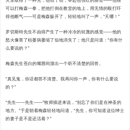
火里取得了一种光；他动了动，举起他强壮的胳臂——他很
可以打梅森一拳，把他打倒在教堂的地上，用无情的殴打吓
得他断气——可是梅森躲开了，轻轻地叫了一声，“天哪！”
罗切斯特先生不由得产生了一种冷冷的轻蔑的感觉——他的
怒火像害了枯萎病萎缩了似地消失了；他只是问道：“你有什
么要说的？”
梅森先生苍白的嘴唇间溜出一个听不清楚的回答。
“真见鬼，你话都答不清楚。我再问你一声，你有什么要说
的？”
“先生——先生——”牧师插进来说，“别忘了你们是在神圣的
地方。”于是朝着梅森轻轻地问道，“先生，你可知道这位绅士
的妻子是不是还活着？”