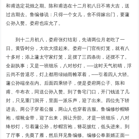
和甫选定花烛之期。陈和甫选在十二月初八日不将大吉，送
过吉期去。鲁编修说：只得一个女儿，舍不得嫁出门，要蘧
公孙入赘。娄府也应允了。
到十二月初八，娄府张灯结彩，先请两位月老吃了一
日。黄昏时分，大吹大擂起来。娄府一门官衔灯笼，就有八
十多对；添上蘧太守家灯笼，足摆了三四条街，还摆不了。
全副执事；又是一班细乐，八对纱灯，──这时天气初晴，浮
云尚不曾退尽，灯上都用绿紬雨帷罩着，──引着四人大轿。
蘧公孙端坐在内。后面四乘轿子，便是娄府两公子、陈和
甫、牛布衣，同送公孙入赘。到了鲁宅门口，开门钱送了几
封，只见重门洞开，里面一派乐声，迎了出来。四位先下轿
进去。两公子穿着公服，两山人也穿着吉服。鲁编修纱帽蟒
袍，缎靴金带，迎了出来，揖让升阶。才是一班细乐，八对
绛纱灯，引着蘧公孙，纱帽宫袍，簪花披红，低头进来。到
了厅事，先奠了雁，然后拜见鲁编修。编修公奉新婿正面一