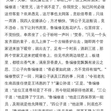
编修道：“老世兄，这个就不是了。你我世交，知已间何必做
这些客套？依弟愚见，这厅事也太阔落，意欲借尊斋，只须
一席酒，我四人促膝谈心，方才畅快。”两公子见这般说，竟
不违命，当下让到书房里。鲁编修见瓶花垆几，位置得宜，
不觉怡悦。奉席坐了，公子吩咐一声叫：“焚香。”只见一个头
发齐眉的童子，在几上捧了一个古铜香炉出去，随即两个管
家进来放下暖帘，就出去了。足有一个时辰，酒斟三巡，那
两个管家又进来把暖帘卷上。但见书房两边墙壁上，板缝
里，都喷出香气来，满座异香袭人。鲁编修觉飘飘有凌云之
思。三公子向鲁编修道：“香必要如此烧，方不觉得有烟气。”
编修赞叹了一回，同蘧公子谈及江西的事，问道：“令祖老先
生南昌接任便是王讳惠的了？”蘧公孙道：“正是。”鲁编修
道：“这位王道尊却是了不得，而今朝廷捕获得他甚紧。”三公
子道：“他是降了宁王的。”鲁编修道：“他是江西保荐第一能
员，及期就是他先降顺了。”四公子道：“他这降，到底也不
是。”鲁编修道：“古语道得好：‘无兵无粮，因甚不降？’只是