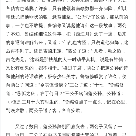
各伪官也逃脱了许多，只有他领着南赣数郡一齐归降，所以
朝廷尤把他罪状的狠，悬赏捕拿。”公孙听了这话，那从前的
事，一字也不敢提。鲁编修又说起他请仙这一段故事，两公
子不知。鲁编修细说这件事，把《西江月》念了一遍，后来
的事逐句讲解出来，又道：“仙乩也古怪，只说道他归降，此
后再不判了。还是吉凶未定。”四公子道：“‘几者，动之微，
吉之先见。’这就是那扶乩的人一时动乎其机。说是有神仙，
又说有灵鬼的，都不相干。”换过了席，两公子把蘧公孙的诗
和他刻的诗话请教，极夸少年美才。鲁编修叹赏了许久，便
向两公子问道：“令表侄贵庚？”三公子道：“十七。”鲁编修
道：“悬弧之庆，在于何日？”三公子转问蘧公孙。公孙道：
“小侄是三月十六亥时生的。”鲁编修点了一点头，记在心里。
到晚席散，两公子送了客，各自安歇。
又过了数日，蘧公孙辞别回嘉兴去，两公子又留了一
日。这日，三公子在内书房写回复蘧太守的书。才写着，书