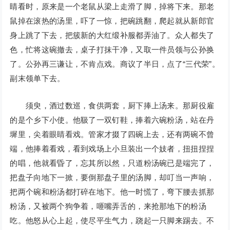
睛看时，原来是一个老鼠从梁上走滑了脚，掉将下来。那老
鼠掉在滚热的汤里，吓了一惊，把碗跳翻，爬起就从新郎官
身上跳了下去，把簇新的大红缎补服都弄油了。众人都失了
色，忙将这碗撤去，桌子打抹干净，又取一件员领与公孙换
了。公孙再三谦让，不肯点戏。商议了半日，点了“三代荣”。
副末领单下去。
须臾，酒过数巡，食供两套，厨下捧上汤来。那厨役雇
的是个乡下小使。他靸了一双钉鞋，捧着六碗粉汤，站在丹
墀里，尖着眼睛看戏。管家才掇了四碗上去，还有两碗不曾
端，他捧着看戏，看到戏场上小旦装出一个妓者，扭扭捏捏
的唱，他就看昏了，忘其所以然，只道粉汤碗已是端完了，
把盘子向地下一掀，要倒那盘子里的汤脚，却叮当一声响，
把两个碗和粉汤都打碎在地下。他一时慌了，弯下腰去抓那
粉汤，又被两个狗争着，咂嘴弄舌的，来抢那地下的粉汤
吃。他怒从心上起，使尽平生气力，跷起一只脚来踢去。不