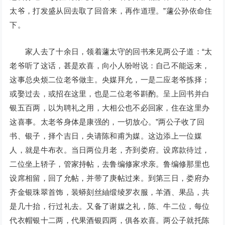
太爷，打发盛从回去取了回音来，再作道理。”蘧公孙依命住
下。
家人去了十余日，领着蘧太守的回书来见两公子道：“太
老爷听了这话，甚是欢喜，向小人吩咐说：自己不能远来，
这事总央烦二位老爷做主。央媒拜允，一是二应老爷拣择；
或娶过去，或招在这里，也是二位老爷斟酌。呈上回书并白
银五百两，以为聘礼之用，大相公也不必回家，住在这里办
这喜事。太老爷身体是康强的，一切放心。”两公子收了回
书、银子，择个吉日，央请陈和甫为媒。这边添上一位媒
人，就是牛布衣。当日两位月老，齐到娄府。设席款待过，
二位坐上轿子，管家持帖，去鲁编修家求亲。鲁编修那里也
设席相留，回了允帖，并带了庚帖过来。到第三日，娄府办
齐金银珠翠首饰，装蟒刻丝紬缎绫罗衣服，羊酒、果品，共
是几十抬，行过礼去。又备了谢媒之礼，陈、牛二位，每位
代衣帽银十二两，代果酒银四两，俱各欢喜。两公子就托陈