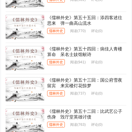
《儒林外史》第五十五回：添四客述往
思来 弹一曲高山流水
儒林外史
阅读
(770)
评论(0)
《儒林外史》第五十四回：病佳人青楼
算命 呆名士妓馆献诗
儒林外史
阅读
(941)
评论(0)
《儒林外史》第五十三回：国公府雪夜
留宾 来宾楼灯花惊梦
儒林外史
阅读
(737)
评论(0)
《儒林外史》第五十二回：比武艺公子
伤身 毁厅堂英雄讨债
儒林外史
阅读
(763)
评论(0)