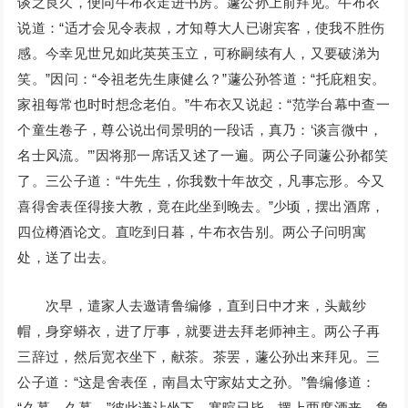
谈之良久，便同牛布衣走进书房。蘧公孙上前拜见。牛布衣
说道：“适才会见令表叔，才知尊大人已谢宾客，使我不胜伤
感。今幸见世兄如此英英玉立，可称嗣续有人，又要破涕为
笑。”因问：“令祖老先生康健么？”蘧公孙答道：“托庇粗安。
家祖每常也时时想念老伯。”牛布衣又说起：“范学台幕中查一
个童生卷子，尊公说出伺景明的一段话，真乃：‘谈言微中，
名士风流。’”因将那一席话又述了一遍。两公子同蘧公孙都笑
了。三公子道：“牛先生，你我数十年故交，凡事忘形。今又
喜得舍表侄得接大教，竟在此坐到晚去。”少顷，摆出酒席，
四位樽酒论文。直吃到日暮，牛布衣告别。两公子问明寓
处，送了出去。
次早，遣家人去邀请鲁编修，直到日中才来，头戴纱
帽，身穿蟒衣，进了厅事，就要进去拜老师神主。两公子再
三辞过，然后宽衣坐下，献茶。茶罢，蘧公孙出来拜见。三
公子道：“这是舍表侄，南昌太守家姑丈之孙。”鲁编修道：
“久慕，久慕。”彼此谦让坐下，寒暄已毕，摆上两席酒来。鲁