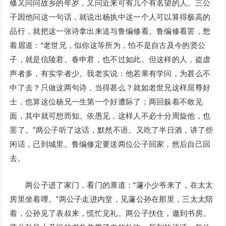
修又问问故乡的年岁，又问近来可有几个有名望的人。三公
子因他问这一句话，就说出杨执中这一个人可以算得极高的
品行，就把这一张诗拿出来送与鲁编修看。鲁编修看罢，愁
着眉道：“老世兄，似你这等所为，怕不是自古及今的贤公
子，就是信陵君、春申君，也不过如此。但这样的人，盗虚
声者多，有实学者少。我老实说：他若果有学问，为甚么不
中了去？只做这两句诗，当得甚么？就如老世兄这样屈尊好
士，也算这位杨兄一生第一个好遭际了；两回躲着不敢见
面，其中就可想而知。依愚见，这样人不必十分周旋他，也
罢了。”两公子听了这话，默然不语。又吃了半日酒，讲了些
闲话，已到城里。鲁编修定要送两位公子回家，然后自己回
去。
两公子进了家门，看门的禀道：“蘧小少爷来了，在太太
房里坐着哩。”两公子走进内堂，见蘧公孙在那里，三太太陪
着，公孙见了表叔来，慌忙见礼。两公子扶住，邀到书房。