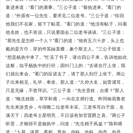
童进来道：“看门的禀事。”三公子道：“着他进来。”看门的
道：“外面有一位先生，要求见二位老爷。”三公子道：“你回
他我们不在家，留下了帖罢。”看门的道：“他没有帖子，问着
他名姓，也不肯说，只说要面会二位老爷谈谈。”三公子道：
“那先生是怎样一个人？”看门的道：“他有五六十岁，头上也
戴的是方巾，穿的件茧紬直裰，象个斯文人。”三公子惊道：
“想是杨执中来了。”忙丢了书子，请出四公子来，告诉他如此
这般，似乎杨执中的行径；因叫门上的：“去请在厅上坐，我
们就出来会。”看门的应诺去了，请了那人到厅上坐下。两公
子出来相见，礼毕，奉坐。那人道：“久仰大名，如雷灌耳，
只是无缘，不曾拜识。”三公子道：“先生贵姓，台甫？”那人
道：“晚生姓陈，草字和甫，一向在京师行道。昨同翰苑鲁老
先生来游贵乡，今得瞻二位老爷丰采。三老爷耳白于面，名
满天下；四老爷土星明亮，不日该有加官晋爵之喜。”两公子
听罢，才晓得不是杨执中，问道：“先生精于风鉴？”陈和甫
道：“卜易、谈星，看相、算命，内科、外科，内丹、外丹，