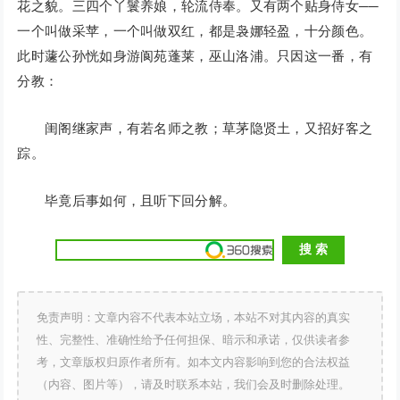
花之貌。三四个丫鬟养娘，轮流侍奉。又有两个贴身侍女──
一个叫做采苹，一个叫做双红，都是袅娜轻盈，十分颜色。
此时蘧公孙恍如身游阆苑蓬莱，巫山洛浦。只因这一番，有
分教：
闺阁继家声，有若名师之教；草茅隐贤土，又招好客之
踪。
毕竟后事如何，且听下回分解。
免责声明：文章内容不代表本站立场，本站不对其内容的真实
性、完整性、准确性给予任何担保、暗示和承诺，仅供读者参
考，文章版权归原作者所有。如本文内容影响到您的合法权益
（内容、图片等），请及时联系本站，我们会及时删除处理。