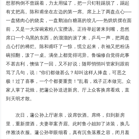
想那狗倒不曾踢着，力太用猛了，把一只钉鞋踢脱了，踢起
有丈把高。陈和甫坐在左边的第一席。席上上了两盘点心──
一盘猪肉心的烧卖，一盘鹅油白糖蒸的饺儿──热烘烘摆在面
前，又是一大深碗索粉八宝攒汤。正待举起箸来到嘴，忽然
席口一个乌黑的东西，的溜溜的滚了来，乒乓一声，把两盘
点心打的稀烂。陈和甫吓了一惊，慌立起来，衣袖又把粉汤
碗招翻，泼了一桌。满坐上都觉得诧异。鲁编修自觉得此事
不甚吉利，懊恼了一回，又不好说；随即悄悄叫管家到跟前
骂了几句，说：“你们都做甚么？却叫这样人捧盘，可恶之
极！过了喜事，一个个都要重责！”乱着，戏子正本做完。众
家人掌了花烛，把蘧公孙送进新房。厅上众客换席看戏，直
到天明才散。
次日，蘧公孙上厅谢亲，设席饮酒。席终，归到新房
里，重新摆酒，夫妻举案齐眉。此时鲁小姐卸了浓装，换几
伴雅淡衣服。蘧公孙举眼细看，真有沉鱼落雁之容，闭月羞