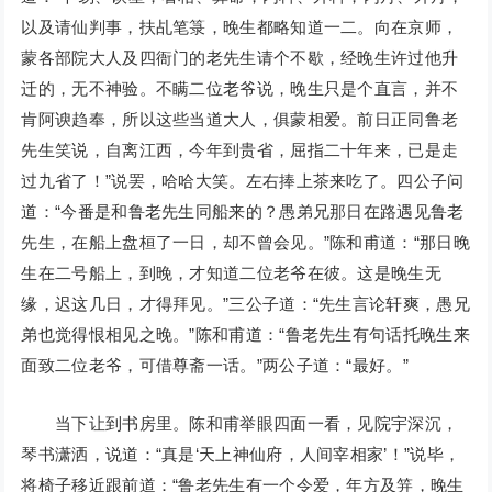
以及请仙判事，扶乩笔箓，晚生都略知道一二。向在京师，
蒙各部院大人及四衙门的老先生请个不歇，经晚生许过他升
迁的，无不神验。不瞒二位老爷说，晚生只是个直言，并不
肯阿谀趋奉，所以这些当道大人，俱蒙相爱。前日正同鲁老
先生笑说，自离江西，今年到贵省，屈指二十年来，已是走
过九省了！”说罢，哈哈大笑。左右捧上茶来吃了。四公子问
道：“今番是和鲁老先生同船来的？愚弟兄那日在路遇见鲁老
先生，在船上盘桓了一日，却不曾会见。”陈和甫道：“那日晚
生在二号船上，到晚，才知道二位老爷在彼。这是晚生无
缘，迟这几日，才得拜见。”三公子道：“先生言论轩爽，愚兄
弟也觉得恨相见之晚。”陈和甫道：“鲁老先生有句话托晚生来
面致二位老爷，可借尊斋一话。”两公子道：“最好。”
当下让到书房里。陈和甫举眼四面一看，见院宇深沉，
琴书潇洒，说道：“真是‘天上神仙府，人间宰相家’！”说毕，
将椅子移近跟前道：“鲁老先生有一个令爱，年方及笄，晚生