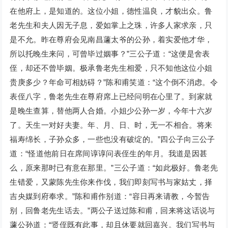
在他府上，是知道的。这位小姐，德性温良，才貌出众。鲁
老先生和夫人因无子息，爱如掌上之珠，许多人家求亲，只
是不允。昨在尊府会见南昌蘧太爷的公孙，着实爱他才华，
所以托晚生来问，可曾毕过姻事？”三公子道：“这便是舍表
侄，却还不曾毕姻。极承鲁老先生相爱，只不知他这位小姐
贵庚多少？年命可相妨碍？”陈和甫笑道：“这个倒不消虑。令
表侄八字，鲁老先生在尊府席上已经问明在心里了。到家就
是晚生查算，替他两人合婚。小姐少公孙一岁，今年十六岁
了。天生一对好夫妻。年、月、日、时，无一不相合。将来
福寿绵长，子孙众多，一些也没有破绽的。”四公子向三公子
道：“怪道他前日在席间谆谆问表侄生的年月。我道是因甚
么，原来那时已有意在那里。”三公子道：“如此极好。鲁老先
生错爱，又蒙陈先生你来作伐，我们即刻写书与家姑丈，择
吉央媒到府奉求。”陈和甫作别道：“容日再来请教，今暂告
别，回鲁老先生话去。”两公子送过陈和甫，回来将这话说与
蘧公孙道：“贤侄既有此事，却且休要就回嘉兴。我们写书与