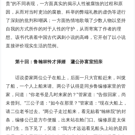
贵”的不同表现，一方面真实的揭示人性被腐蚀的过程和原
因，从而对当时吏治的腐败、科举的弊端礼教的虚伪等进行
了深刻的批判和嘲讽；一方面热情地歌颂了少数人物以坚持
自我的方式所作的对于人性的守护，从而寄寓了作者的理
想。该书代表着中国古代讽刺小说的高峰，它开创了以小说
直接评价现实生活的范例。
第十回：鲁翰林怜才择婿 蘧公孙富室招亲
话说娄家两位公子在船上，后面一只大官船赶来，叫拢
了船，一个人上船来请。两公子认得是同乡鲁编修家里的管
家，问道：“你老爷是几时来家的？”管家道：“告假回家，尚
未曾到。”三公子道：“如今在那里？”管家道：“现在大船上，
请二位老爷过去。”两公子走过船来，看见贴着“翰林院”的封
条，编修公已是方巾便服，出来站在舱门口。编修原是太保
的门生，当下见了，笑道：“我方才远远看见船头上站的是四