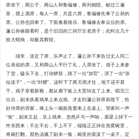
席坐下，两公子、两山人和鲁编修，两列相陪。献过三遍
茶，摆上酒席，每人一席，共是六席，鲁编修先奉了公孙的
席。公孙也回奉了。下面奏着细乐。鲁编修去奉众位的席。
蘧公孙偷眼看时，是个旧旧的三间厅古老房子；此时点几十
枝大蜡烛，却极其辉煌。
须臾，送定了席，乐声止了。蘧公孙下来告过丈人同二
位表叔的席，又和两山人平行了礼，入席坐了。戏子上来参
了堂，磕头下去，打动锣鼓，跳了一出“加官”，演了一出“张
仙送子”，一出“封赠”。这时下了两天雨才住，地下还不甚
干。戏子穿着新靴，都从廊下板上大宽转走了上来。唱完三
出出，副末执着戏单上来点戏。才走到蘧公孙席前跪下，恰
好侍席的管家，捧上头一碗脍燕窝来上在桌上。管家叫一声
“免”，副末立起，呈上戏单。忽然乒乓一声响，屋梁上掉下一
件东西来；不左不右，不上不下，端端正正掉在燕窝碗里，
将碗打翻。那热汤溅了副末一脸，碗里的菜泼了一桌子。定