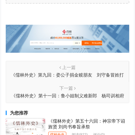
上一篇
《儒林外史》第九回：娄公子捐金赎朋友 刘守备冒姓打
船家
下一篇
《儒林外史》第十一回：鲁小姐制义难新郎 杨司训相府
荐贤士
为您推荐
《儒林外史》第五十六回：神宗帝下诏
旌贤 刘尚书奉旨承祭
儒林外史
阅读
(922)
评论(0)