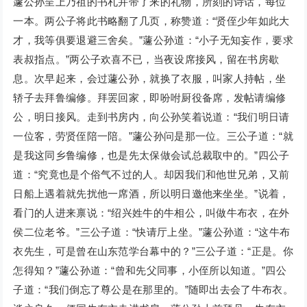
蘧公孙呈上乃祖的书札并带了来的礼物，所刻的诗话，每位
一本。两公子将此书略翻了几页，称赞道：“贤侄少年如此大
才，我等俱要退避三舍矣。”蘧公孙道：“小子无知妄作，要求
表叔指点。”两公子欢喜不已，当夜设席接风，留在书房歇
息。次早起来，会过蘧公孙，就换了衣服，叫家人持帖，坐
轿子去拜鲁编修。拜罢回家，即吩咐厨役备席，发帖请编修
公，明日接风。走到书房内，向公孙笑着说道：“我们明日请
一位客，劳贤侄陪一陪。”蘧公孙问是那一位。三公子道：“就
是我这同乡鲁编修，也是先太保做会试总裁取中的。”四公子
道：“究竟也是个俗气不过的人。却因我们和他世兄弟，又前
日船上遇着就先扰他一席酒，所以明日邀他来坐坐。”说着，
看门的人进来禀说：“绍兴姓牛的牛相公，叫做牛布衣，在外
侯二位老爷。”三公子道：“快请厅上坐。”蘧公孙道：“这牛布
衣先生，可是曾在山东范学台幕中的？”三公子道：“正是。你
怎得知？”蘧公孙道：“曾和先父同事，小侄所以知道。”四公
子道：“我们倒忘了尊公是在那里的。”随即出去会了牛布衣。