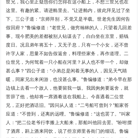
世兄，我心里正疑惑你们怎得在这小船上，不想三世兄也在
这里。有趣的紧。请进舱里去。”让进舱内，彼此拜见过了坐
下。三公子道：“京师拜别，不觉又是半载。世老先生因何告
假回府？”鲁编修道：“老世兄，做穷翰林的人，只望着几回差
事。现今肥美的差都被别人钻谋去了，白白坐在京里，赔钱
度日。况且弟年将五十，又无子息，只有一个小女，还不曾
许字人家，思量不如告假返舍，料理些家务，再作道理。二
位世兄，为何驾着一只小船在河里？从人也不带一个，却做
甚么事？”四公子道：“小弟总是闲着无事的人，因见天气睛
暖，同家兄出来闲游，也没甚么事。”鲁编修道：“弟今早在那
边镇上去看一个故人，他要留我一饭。我因匆匆要返舍，就
苦辞了他，他却将一席酒肴送在我船上。今喜遇着二位世
兄，正好把酒话旧。”因问从人道：“二号船可曾到？”船家答
应道：“不曾到，还离的远哩。”鲁编修道：“这也罢了。”叫家
人：“把二位老爷行李搬上大船来，那船叫他回去罢。”吩咐摆
了酒席，斟上酒来同饮，说了些京师里各衙门的细话。鲁编