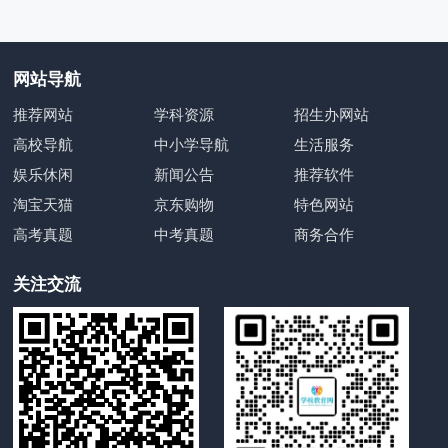
网站导航
推荐网站
学科资源
招生办网站
高校导航
中小学导航
生活服务
娱乐休闲
新闻公告
推荐软件
淘宝天猫
京东购物
特色网站
高考真题
中考真题
商务合作
关注交流