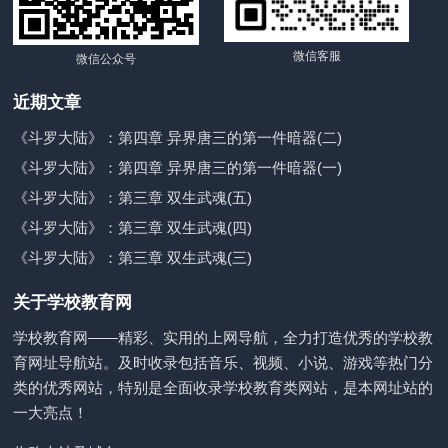
微信客服
微信公众号
近期文章
《斗罗大陆》：第四章 异界唐三的第一件暗器(二)
《斗罗大陆》：第四章 异界唐三的第一件暗器(一)
《斗罗大陆》：第三章 双生武魂(五)
《斗罗大陆》：第三章 双生武魂(四)
《斗罗大陆》：第三章 双生武魂(三)
关于学校教育网
学校教育网——精彩、实用的上网导航，全力打造优秀的学校教
育网址导航站。及时收录包括音乐、视频、小说、游戏等热门分
类的优秀网站，特别是全面收录学校教育类网站，是本网址站的
一大亮点！