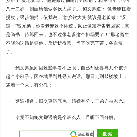
乡绅？”黄老爹道：“他是做过福建汀州知府，和我同年，今年
八十二岁，朝廷请他做乡饮大宾了。”鲍文卿道：“像老爹拄着
拐杖，缓步细摇，依我说，这‘乡饮大宾’就该是老爹做！”又
道：“钱兄弟，你看老爹这个体统，岂止像知府告老回家，就
是尚书、侍郎回来，也不过像老爹这个排场罢了！”那老畜生
不晓的这话是笑他，反忻忻得意。当下吃完了茶，各自散
了。
鲍文卿虽则因这些事看不上眼，自己却还要寻几个孩子
起个小班子，因在城里到处寻人说话。那日走到鼓楼坡上，
遇着一个人，有分教：
邂逅相逢，旧交更添气色：婚姻有分，子弟亦被恩光。
毕竟不知鲍文卿遇的是个甚么人，且听下回分解。