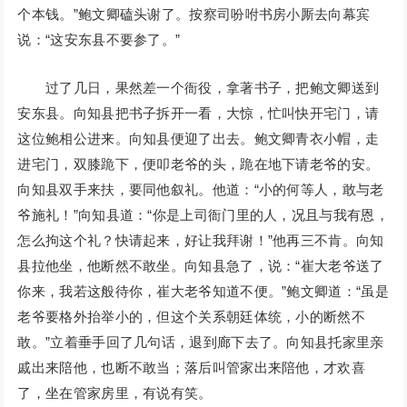
个本钱。”鲍文卿磕头谢了。按察司吩咐书房小厮去向幕宾
说：“这安东县不要参了。”
过了几日，果然差一个衙役，拿著书子，把鲍文卿送到
安东县。向知县把书子拆开一看，大惊，忙叫快开宅门，请
这位鲍相公进来。向知县便迎了出去。鲍文卿青衣小帽，走
进宅门，双膝跪下，便叩老爷的头，跪在地下请老爷的安。
向知县双手来扶，要同他叙礼。他道：“小的何等人，敢与老
爷施礼！”向知县道：“你是上司衙门里的人，况且与我有恩，
怎么拘这个礼？快请起来，好让我拜谢！”他再三不肯。向知
县拉他坐，他断然不敢坐。向知县急了，说：“崔大老爷送了
你来，我若这般待你，崔大老爷知道不便。”鲍文卿道：“虽是
老爷要格外抬举小的，但这个关系朝廷体统，小的断然不
敢。”立着垂手回了几句话，退到廊下去了。向知县托家里亲
戚出来陪他，也断不敢当；落后叫管家出来陪他，才欢喜
了，坐在管家房里，有说有笑。