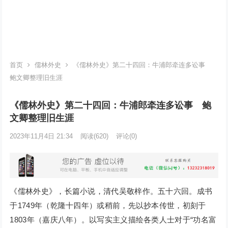
首页
儒林外史
《儒林外史》第二十四回：牛浦郎牵连多讼事
鲍文卿整理旧生涯
《儒林外史》第二十四回：牛浦郎牵连多讼事 鲍
文卿整理旧生涯
2023年11月4日 21:34
阅读
(620)
评论(0)
《儒林外史》，长篇小说，清代吴敬梓作。五十六回。成书
于1749年（乾隆十四年）或稍前，先以抄本传世，初刻于
1803年（嘉庆八年）。以写实主义描绘各类人士对于“功名富