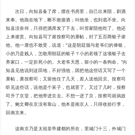
次日，向知县备了席，摆在书房里，自己出来陪，斟酒
来奉。他跪在地下，断不敢接酒；叫他坐，也到底不坐。向
知县没奈何，只得把酒席发了下去，叫管家陪他吃了。他还
上来谢赏。向知县写了谢按察司的禀帖，封了五百两银子谢
他。他一厘也不敢受，说道：“这是朝廷颁与老爷们的俸银，
小的乃是贱人，怎敢用朝廷的银子？小的若领了这项银子去
养家口，一定折死小的。大老爷天恩，留小的一条狗命。”向
知县见他说到这田地，不好强他，因把他这些话又写了一个
禀帖，禀按察司；又留他住了几天，差人送他回京。按察司
听见这些话，说他是个呆子，也就罢了。又过了几时，按察
司升了京堂，把他带进京去。不想一进了京，按察司就病故
了。鲍文卿在京没有靠山，他本是南京人，只得收拾行李，
回南京来。
这南京乃是太祖皇帝建都的所在，里城门十三，外城门