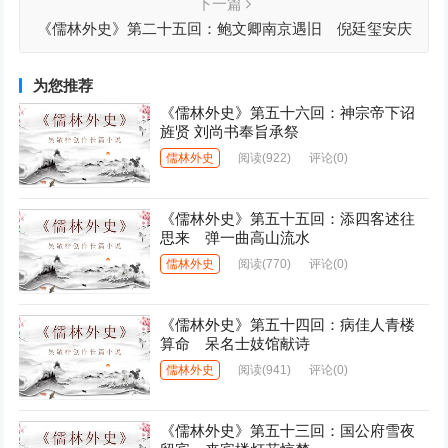
下一篇
《儒林外史》第二十五回：鲍文卿南京遇旧 倪廷玺安庆
招亲
为您推荐
《儒林外史》第五十六回：神宗帝下诏
旌贤 刘尚书奉旨承祭
儒林外史
阅读
(922)
评论(0)
《儒林外史》第五十五回：添四客述往
思来 弹一曲高山流水
儒林外史
阅读
(770)
评论(0)
《儒林外史》第五十四回：病佳人青楼
算命 呆名士妓馆献诗
儒林外史
阅读
(941)
评论(0)
《儒林外史》第五十三回：国公府雪夜