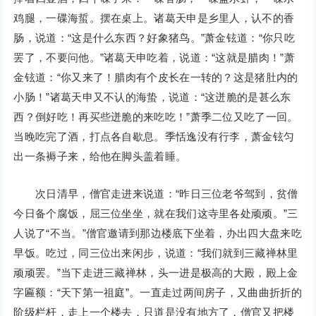
鸡腿，一碟海蜇。摆在桌上。诸葛天申是乡里人，认不的香
肠，说道：“这是什么东西？好象猪鸟。”萧金铉道：“你只吃
罢了，不要问他。”诸葛天申吃着，说道：“这就是腊肉！”萧
金铉道：“你又来了！腊肉有个皮长在一转的？这是猪肚内的
小肠！”诸葛天申又不认的海蛰，说道：“这迸脆的是甚么东
西？倒好吃！再买些迸脆的来吃吃！”萧季二位又吃了一回。
当晚吃完了酒，打点各自歇息。季恬逸没有行李，萧金铉匀
出一条褥子来，给他在脚头盖着睡。
次日清早，僧官走进来说道：“昨日三位老爷驾到，贫僧
今日备个腐饭，屈三位坐坐，就在我们这寺里各处顽顽。”三
人说了“不当。”僧官邀请到那边楼底下坐着，办出四大盘来吃
早饭。吃过，同三位出来闲步，说道：“我们就到三藏禅林里
顽顽罢。”当下走进三藏禅林，头一进是极高的大殿，殿上金
字匾额：“天下第一祖庭”。一直走过两间房子，又曲曲折折的
阶级栏杆，走上一个楼去，只道是没有地方了，僧官又把楼