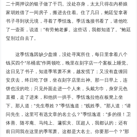
二十两押议的银子做了干罚。没处存身，太太只得在内桥娘
家胡姓借了一间房子，搬进去住着。住了几日，鲍廷玺拿著
书子寻到状元境，寻着了季恬逸。季活逸接书看了，请他吃
了一壶茶，说道：“有劳鲍老爹。这些话，我都知道了。”鲍廷
玺别过自去了。
这季恬逸因缺少盘缠，没处寻寓所住，每日里拿着八个
钱买四个“吊桶底”作两顿吃，晚里在刻字店一个案板上睡觉。
这日见了书子，知道季苇萧不来，越发慌了；又没有盘缠回
安庆去，终日吃了饼，坐在刻字店里出神。那一日早上，连
饼也没的吃；只见外面走进一个人来，头戴方巾，身穿元色
直裰，走了进来，和他拱一拱手。季恬逸拉他在板凳上坐
下。那人道：“先生尊姓？”季恬逸道：“贱姓季。”那人道：“请
问先生，这里可有选文章的名士么？”季恬逸道：“多的很！卫
体善、随岑庵、马纯上、蘧驼夫、匡超人，我都认的；还有
前日同我在这里的季苇萧。这都是大名士。你要那一个？”那