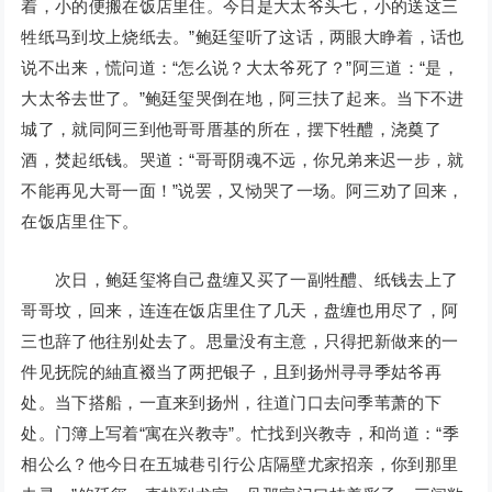
着，小的便搬在饭店里住。今日是大太爷头七，小的送这三
牲纸马到坟上烧纸去。”鲍廷玺听了这话，两眼大睁着，话也
说不出来，慌问道：“怎么说？大太爷死了？”阿三道：“是，
大太爷去世了。”鲍廷玺哭倒在地，阿三扶了起来。当下不进
城了，就同阿三到他哥哥厝基的所在，摆下牲醴，浇奠了
酒，焚起纸钱。哭道：“哥哥阴魂不远，你兄弟来迟一步，就
不能再见大哥一面！”说罢，又恸哭了一场。阿三劝了回来，
在饭店里住下。
次日，鲍廷玺将自己盘缠又买了一副牲醴、纸钱去上了
哥哥坟，回来，连连在饭店里住了几天，盘缠也用尽了，阿
三也辞了他往别处去了。思量没有主意，只得把新做来的一
件见抚院的紬直裰当了两把银子，且到扬州寻寻季姑爷再
处。当下搭船，一直来到扬州，往道门口去问季苇萧的下
处。门簿上写着“寓在兴教寺”。忙找到兴教寺，和尚道：“季
相公么？他今日在五城巷引行公店隔壁尤家招亲，你到那里