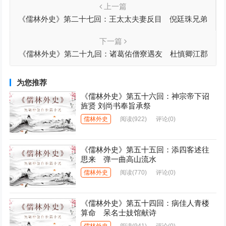
上一篇
《儒林外史》第二十七回：王太太夫妻反目 倪廷珠兄弟
相逢
下一篇
《儒林外史》第二十九回：诸葛佑僧寮遇友 杜慎卿江郡
纳姬
为您推荐
《儒林外史》第五十六回：神宗帝下诏
旌贤 刘尚书奉旨承祭
儒林外史
阅读
(922)
评论(0)
《儒林外史》第五十五回：添四客述往
思来 弹一曲高山流水
儒林外史
阅读
(770)
评论(0)
《儒林外史》第五十四回：病佳人青楼
算命 呆名士妓馆献诗
儒林外史
阅读
(941)
评论(0)