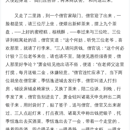
人便起身道：“我们且告辞，再来商议罢。”和尚送出来。
又走了二里路，到一个僧官家敲门。僧官迎了出来，一
脸都是笑，请三位厅上坐，便煨出新鲜茶来，摆上九个茶
盘，──上好的蜜橙糕，核桃酥，──奉过来与三位吃。三位
讲到租寓处的话，僧官笑道：“这个何妨，听凭三位老爷，喜
欢那里，就请了行李来。”三人请问房钱。僧官说：“这个何必
计较？三位老爷来住，请也请不至。随便见惠些须香资，僧
人那里好争论？”萧金铉见他出语不俗，便道：“在老师父这里
打搅，每月送银二金，休嫌轻意。”僧官连忙应承了。当下两
位就坐在僧官家，季恬逸进城去发行李。僧官叫道人打扫
房，铺设床铺桌椅家伙，又换了茶来，陪二位谈。到晚，行
李发了来，僧官告别进去了。萧金铉叫诸葛天申先秤出二两
银子来，用封袋封了，贴了签子，送与僧官。僧官又出来谢
过。三人点起灯来，打点夜消。诸葛天申称出钱把银子，托
季恬逸出去买酒菜。季恬逸出去了一会，带着一个走堂的，
捧着四壶酒，四个碟子来：一碟香肠，一碟盐水虾，一碟水