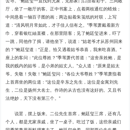
去寻。”鲍廷玺一直找到尤家，见那家门口挂着彩子。三间敞
厅，坐了一敞厅的客。正中书案上，点着两枝通红的蜡烛；
中间悬着一轴百子图的画；两边贴着朱笺纸的对联，上写
道：“清风明月常如此，才子佳人信有之。”季苇萧戴着新方
巾，穿着银红紬直裰，在那里陪客；见了鲍廷玺进来，吓了
一跳，同他作了揖，请他坐下，说道：“姑老爷才从苏州回来
的？”鲍廷玺道：“正是。恰又遇着姑爷恭喜，我来吃喜酒。”
座上的客问：“此位尊姓？”季苇萧代答道：“这舍亲姓鲍，是
我的贱内的姑爷，是小弟的姑丈人。”众人道：“原来是姑太
爷。失敬！失敬！”鲍廷玺问：“各位大爷尊姓？”季苇萧指着
上首席坐的两位道：“这位是辛东之先生，这位是金寓刘先
生，二位是扬州大名士。作诗的从古也没有这好的。又且书
法绝妙，天下没有第三个。”
说罢，摆上饭来。二位先生首席，鲍廷玺三席，还有几
个人，都是尤家亲戚，坐了一桌子。吃过了饭，这些亲戚们
同季苇萧里面料理事去了。鲍廷玺坐着，同那两位先生攀