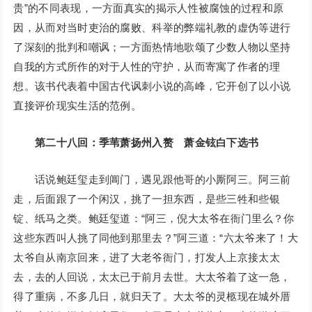
贵”的不同表现，一方面真实的揭示人性被腐蚀的过程和原
因，从而对当时吏治的腐败、科举的弊端礼教的虚伪等进行
了深刻的批判和嘲讽；一方面热情地歌颂了少数人物以坚持
自我的方式所作的对于人性的守护，从而寄寓了作者的理
想。该书代表着中国古代讽刺小说的高峰，它开创了以小说
直接评价现实生活的范例。
第二十八回：季苇萧扬州入赘 萧金铉白下选书
话说鲍廷玺走到阊门，遇见跟他哥的小厮阿三。阿三前
走，后面跟了一个闲汉，挑了一担东西，是些三牲和些银
锭、纸马之类。鲍廷玺道：“阿三，倪大太爷在衙门里么？你
这些东西叫人挑了同他到那里去？”阿三道：“六太爷来了！大
太爷自从南京回来，进了大老爷衙门，打发人上京接太太
去，去的人回说，太太已于前月去世。大太爷着了这一急，
得了重病，不多几日，就归天了。大太爷的灵柩现在城外厝