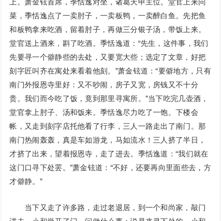
上。萧金铉首席，季恬逸对坐，诸葛天申主位。堂官上来问
菜，季恬逸点了一卖肘子，一卖板鸭，一卖醉白鱼。先把鱼
和板鸭拿来吃酒，留着肘子，再做三分银子汤，带饭上来。
堂官送上酒来，斟了吃酒。季恬逸道：“先生，这件事，我们
先要寻一个僻静些的去处，又要宽大些；选定了文章，好把
刻字匠叫齐在寓处来看着他刻。”萧金铉道：“要僻地方，只有
南门外报恩寺里好：又不吵闹，房子又宽，房钱又不十分
贵。我们而今吃了饭，竟到那里寻寓所。”当下吃完几壶酒，
堂官拿上肘子、汤和饭来。季恬逸尽力吃了一饱。下楼会
帐，又走到刻字店托他看了行李，三人一路走出了南门。那
南门热闹轰轰，真是车如游龙，马如流水！三人挤了半日，
才挤了出来，望着报恩寺，走了进去。季恬逸道：“我们就在
这门口寻下处罢。”萧金铉道：“不好，还要再向里面些去，方
才僻静。”
当下又走了许多路，走过老退居，到一个和尚家，敲门