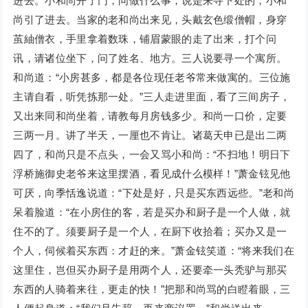
进去。小和尚开了门，问做什么事；说是来寻下处的，小和
尚引了进去。当家的老和尚出来见，头戴玄色缎僧帽，身穿
茧紬僧衣，手里拿着数珠，铺眉蒙眼的走了出来，打个问
讯，请诸位坐下，问了姓名、地方。三人说要寻一个寓所。
和尚道：“小房甚多，都是各位现任老爷常来做寓的。三位施
主请自看，听凭拣那一处。”三人走进里面，看了三间房子，
又出来同和尚坐着，请教每月房钱多少。和尚一口价，定要
三两一月。讲了半天，一厘也不肯让。诸葛天申已是出二两
四了，和尚只是不点头，一会又骂小和尚：“不扫地！明日下
浮桥施御史老爷来这里摆酒，看见成什么模样！”萧金铉见他
可厌，向季恬逸说道：“下处是好，只是买东西远些。”老和尚
呆着脸道：“在小房住的客，若是买办和厨子是一个人做，就
住不的了。须要厨子是一个人，在厨下收拾着；买办又是一
个人，伺候着买东西：才赶的来。”萧金铉笑道：“将来我们在
这里住，岂但买办厨子是用两个人，还要牵一头秃驴与那买
东西的人骑着来往，更走的快！”把那和尚骂的白瞪着眼，三