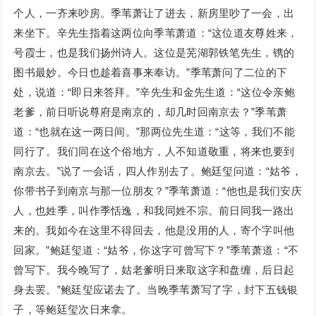
个人，一齐来吵房。季苇萧让了进去，新房里吵了一会，出
来坐下。辛先生指着这两位向季苇萧道：“这位道友尊姓来，
号霞士，也是我们扬州诗人。这位是芜湖郭铁笔先生，镌的
图书最妙。今日也趁着喜事来奉访。”季苇萧问了二位的下
处，说道：“即日来答拜。”辛先生和金先生道：“这位令亲鲍
老爹，前日听说尊府是南京的，却几时回南京去？”季苇萧
道：“也就在这一两日间。”那两位先生道：“这等，我们不能
同行了。我们同在这个俗地方，人不知道敬重，将来也要到
南京去。”说了一会话，四人作别去了。鲍廷玺问道：“姑爷，
你带书子到南京与那一位朋友？”季苇萧道：“他也是我们安庆
人，也姓季，叫作季恬逸，和我同姓不宗。前日同我一路出
来的。我如今在这里不得回去，他是没用的人，寄个字叫他
回家。”鲍廷玺道：“姑爷，你这字可曾写下？”季苇萧道：“不
曾写下。我今晚写了，姑老爹明日来取这字和盘缠，后日起
身去罢。”鲍廷玺应诺去了。当晚季苇萧写了字，封下五钱银
子，等鲍廷玺次日来拿。