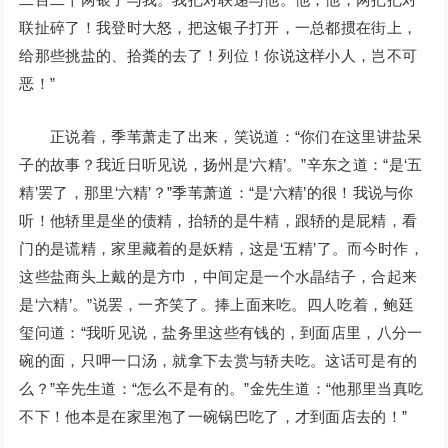
联扯碎了！我登时大怒，把这银子打开，一总都掼在街上，
给那些挑盐的、拾粪的去了！列位！你说这样小人，岂不可
恶！”
正说着，季苇萧走了出来，笑说道：“你们在这里讲盐呆
子的故事？我近日听见说，扬州是‘六精’。”辛东之道：“是‘五
精’罢了，那里‘六精’？”季苇萧道：“是‘六精’的很！我说与你
听！他轿里是坐的债精，抬轿的是牛精，跟轿的是屁精，看
门的是谎精，家里藏着的是妖精，这是‘五精’了。而今时作，
这些盐商头上戴的是方巾，中间定是一个水晶结子，合起来
是‘六精’。”说罢，一齐笑了。捧上面来吃。四人吃着，鲍廷
玺问道：“我听见说，盐务里这些有钱的，到面店里，八分一
碗的面，只呷一口汤，就拿下去赏与轿夫吃。这话可是有的
么？”辛先生道：“怎么不是有的。”金先生道：“他那里当真吃
不下！他本是在家里泡了一碗锅巴吃了，才到面店去的！”