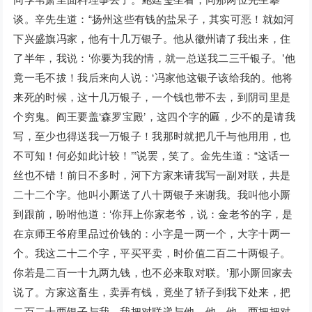
谈。辛先生道：“扬州这些有钱的盐呆子，其实可恶！就如河
下兴盛旗冯家，他有十几万银子。他从徽州请了我出来，住
了半年，我说：‘你要为我的情，就一总送我二三千银子。’他
竟一毛不拔！我后来向人说：‘冯家他这银子该给我的。他将
来死的时候，这十几万银子，一个钱也带不去，到阴司里是
个穷鬼。阎王要盖‘森罗宝殿’，这四个字的匾，少不的是请我
写，至少也得送我一万银子！我那时就把几千与他用用，也
不可知！何必如此计较！’”说罢，笑了。金先生道：“这话一
丝也不错！前日不多时，河下方家来请我写一副对联，共是
二十二个字。他叫小厮送了八十两银子来谢我。我叫他小厮
到跟前，吩咐他道：‘你拜上你家老爷，说：金老爷的字，是
在京师王爷府里品过价钱的：小字是一两一个，大字十两一
个。我这二十二个字，平买平卖，时价值二百二十两银子。
你若是二百一十九两九钱，也不必来取对联。’那小厮回家去
说了。方家这畜生，卖弄有钱，竟坐了轿子到我下处来，把
二百二十两银子与我。我把对联递与他。他，他，两把把对