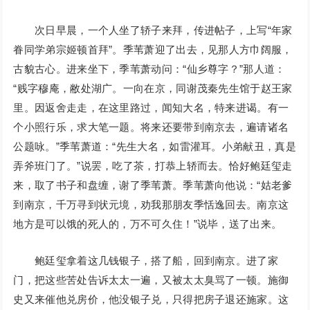
次日早晨，一个人坐了轿子来拜，传进帖子，上写“年家
眷同学弟宗姬顿首拜”。季苇萧迎了出去，见那人方巾阔服，
古貌古心。进来坐下，季苇萧动问：“仙乡尊字？”那人道：
“贱字穆庵，敝处湖广。一向在京，同谢茂秦先生馆于赵王家
里。因返舍走走，在这里路过，闻知大名，特来进谒。有一
个小照行乐，求大笔一题。将来还要带到南京去，遍请诸名
公题咏。”季苇萧道：“先生大名，如雷灌耳。小弟献丑，真是
弄斧班门了。”说罢，吃了茶，打恭上轿而去。恰好鲍廷玺走
来，取了书子和盘缠，谢了季苇萧。季苇萧向他说：“姑老爹
到南京，千万寻到状元境，劝我那朋友季恬逸回去。南京这
地方是可以饿的死人的，万不可久住！”说毕，送了出来。
鲍廷玺拿着这几钱银子，搭了船，回到南京。进了家
门，把这些苦处告诉太太一遍，又被太太臭骂了一顿。施御
史又来催他兑房价，他没银子兑，只得把房子退还施家。这