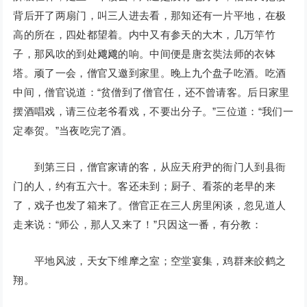
背后开了两扇门，叫三人进去看，那知还有一片平地，在极
高的所在，四处都望着。内中又有参天的大木，几万竿竹
子，那风吹的到处飕飕的响。中间便是唐玄奘法师的衣钵
塔。顽了一会，僧官又邀到家里。晚上九个盘子吃酒。吃酒
中间，僧官说道：“贫僧到了僧官任，还不曾请客。后日家里
摆酒唱戏，请三位老爷看戏，不要出分子。”三位道：“我们一
定奉贺。”当夜吃完了酒。
到第三日，僧官家请的客，从应天府尹的衙门人到县衙
门的人，约有五六十。客还未到；厨子、看茶的老早的来
了，戏子也发了箱来了。僧官正在三人房里闲谈，忽见道人
走来说：“师公，那人又来了！”只因这一番，有分教：
平地风波，天女下维摩之室；空堂宴集，鸡群来皎鹤之
翔。