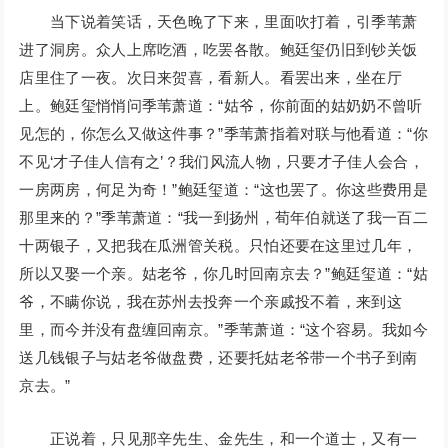
当下说着笑话，天色晚了下来，里面吹打着，引季苇萧
进了洞房。众人上席吃酒，吃罢各散。鲍廷玺仍旧到钞关饭
店里住了一夜。次日来贺喜，看新人。看罢出来，坐在厅
上。鲍廷玺悄悄问季苇萧道：“姑爷，你前面的姑奶奶不曾听
见怎的，你怎么又做这件事？”季苇萧指着对联与他看道：“你
不见‘才子佳人信有之’？我们风流人物，只要才子佳人会合，
一房两房，何足为奇！”鲍廷玺道：“这也罢了。你这些费用是
那里来的？”季苇萧道：“我一到扬州，荀年伯就送了我一百二
十两银子，又把我在瓜洲管关税。只怕还要在这里过几年，
所以又娶一个亲。姑老爷，你几时回南京去？”鲍廷玺道：“姑
爷，不瞒你说，我在苏州去投奔一个亲戚投不着，来到这
里，而今并没有盘缠回南京。”季苇萧道：“这个容易。我如今
送几钱银子与姑老爷做盘费，还要托姑老爷带一个书子到南
京去。”
正说着，只见那辛先生、金先生，和一个道士，又有一