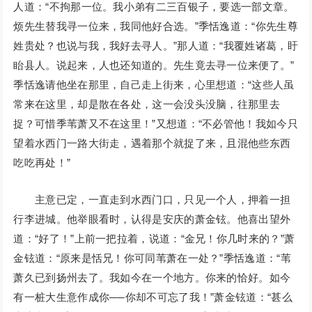
人道：“不拘那一位。我小弟有二三百银子，要选一部文章。
烦先生替我寻一位来，我同他好合选。”季恬逸道：“你先生尊
姓贵处？也说与我，我好去寻人。”那人道：“我覆姓诸葛，盱
眙县人。说起来，人也还知道的。先生竟去寻一位来便了。”
季恬逸请他坐在那里，自己走上街来，心里想道：“这些人虽
常来在这里，却是散在各处，这一会没头没脑，往那里去
捉？可惜季苇萧又不在这里！”又想道：“不必管他！我如今只
望着水西门一路大街走，遇着那个就捉了来，且混他些东西
吃吃再处！”
主意已定，一直走到水西门口，只见一个人，押着一担
行李进城。他举眼看时，认得是安庆的萧金铉。他喜出望外
道：“好了！”上前一把拉着，说道：“金兄！你几时来的？”萧
金铉道：“原来是恬兄！你可同苇萧在一处？”季恬逸道：“苇
萧久已到扬州去了。我如今在一个地方。你来的恰好。如今
有一桩大生意作成你──你却不可忘了我！”萧金铉道：“甚么