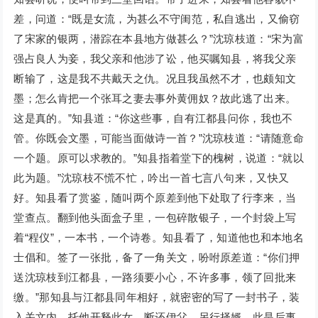
差，问道：“既是女流，为甚么不守闺范，私自逃出，又偷窃
了宋家的银两，潜踪在本县地方做甚么？”沈琼枝道：“宋为富
强占良人为妾，我父亲和他涉了讼，他买嘱知县，将我父亲
断输了，这是我不共戴天之仇。况且我虽然不才，也颇知文
墨；怎么肯把一个张耳之妻去事外黄佣奴？故此逃了出来。
这是真的。”知县道：“你这些事，自有江都县问你，我也不
管。你既会文墨，可能当面做诗一首？”沈琼枝道：“请随意命
一个题。原可以求教的。”知县指着堂下的槐树，说道：“就以
此为题。”沈琼枝不慌不忙，吟出一首七言八句来，又快又
好。知县看了赏鉴，随叫两个原差到他下处取了行李来，当
堂查点。翻到他头面盒子里，一包碎散银子，一个封袋上写
着“程仪”，一本书，一个诗卷。知县看了，知道他也和本地名
士倡和。签了一张批，备了一角关文，吩咐原差道：“你们押
送沈琼枝到江都县，一路须要小心，不许多事，领了回批来
缴。”那知县与江都县同年相好，就密密的写了一封书子，装
入关文内，托他开释此女，断还伊父，另行择婿。此是后事