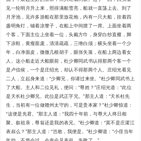
见一轮明月升上来，照得满船雪亮，船就一直荡上去。到了
月牙池，见许多游船在那里放花炮，内有一只大船，挂着四
盏明角灯，铺着凉簟子，在船上中间摆了一席。上面坐着两
个客，下面主位上坐着一位，头戴方巾，身穿白纱直裰，脚
下凉鞋，黄瘦面庞，清清疏疏，三绺白须；横头坐着一个少
年，白净面皮，微微几根胡子，眼张失落，在船上两边看女
人。这小船走近大船眼前，杜少卿同武书认得那两个客一个
是卢信侯，一个是庄绍光，却认不得那两个人。庄绍光看见
二人，立起身来道：“少卿兄，你请过来坐。”杜少卿同武书上
了大船。主人和二位见礼，便问：“尊姓？”庄绍光道：“此位
是天长杜少卿兄。此位是武正字兄。”那主人道：“天长杜先
生，当初有一位做赣州太守的，可是贵本家？”杜少卿惊道：
“这便是先君。”那主人道：“我四十年前，与尊大人终日相
聚。叙祖亲，尊翁还是我的表兄。”杜少卿道：“莫不是庄濯江
表叔么？”那主人道：“岂敢，我便是。”杜少卿道：“小侄当年
年幼，不曾会过。今幸会见表叔，失敬了。”