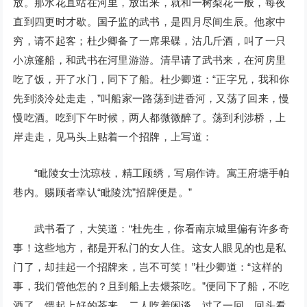
放。那水花直站在河里，放出来，就和一树梨花一般，每夜
直到四更时才歇。国子监的武书，是四月尽间生辰。他家中
穷，请不起客；杜少卿备了一席果碟，沽几斤酒，叫了一只
小凉篷船，和武书在河里游游。清早请了武书来，在河房里
吃了饭，开了水门，同下了船。杜少卿道：“正字兄，我和你
先到淡泠处走走，”叫船家一路荡到进香河，又荡了回来，慢
慢吃酒。吃到下午时候，两人都微微醉了。荡到利涉桥，上
岸走走，见马头上贴着一个招牌，上写道：
“毗陵女士沈琼枝，精工顾绣，写扇作诗。寓王府塘手帕
巷内。赐顾者幸认“毗陵沈”招牌便是。”
武书看了，大笑道：“杜先生，你看南京城里偏有许多奇
事！这些地方，都是开私门的女人住。这女人眼见的也是私
门了，却挂起一个招牌来，岂不可笑！”杜少卿道：“这样的
事，我们管他怎的？且到船上去煨茶吃。”便同下了船，不吃
酒了，煨起上好的茶来，二人吃着闲谈。过了一回，回头看