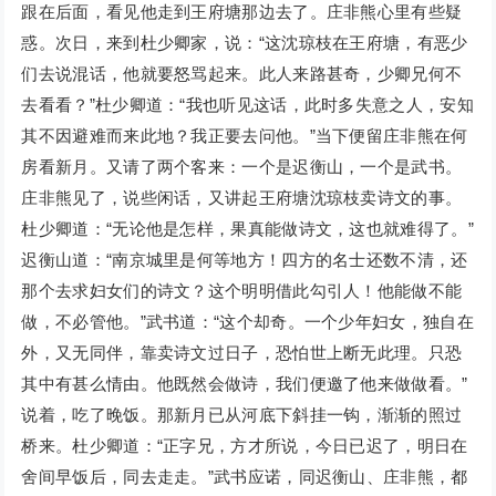
跟在后面，看见他走到王府塘那边去了。庄非熊心里有些疑
惑。次日，来到杜少卿家，说：“这沈琼枝在王府塘，有恶少
们去说混话，他就要怒骂起来。此人来路甚奇，少卿兄何不
去看看？”杜少卿道：“我也听见这话，此时多失意之人，安知
其不因避难而来此地？我正要去问他。”当下便留庄非熊在何
房看新月。又请了两个客来：一个是迟衡山，一个是武书。
庄非熊见了，说些闲话，又讲起王府塘沈琼枝卖诗文的事。
杜少卿道：“无论他是怎样，果真能做诗文，这也就难得了。”
迟衡山道：“南京城里是何等地方！四方的名士还数不清，还
那个去求妇女们的诗文？这个明明借此勾引人！他能做不能
做，不必管他。”武书道：“这个却奇。一个少年妇女，独自在
外，又无同伴，靠卖诗文过日子，恐怕世上断无此理。只恐
其中有甚么情由。他既然会做诗，我们便邀了他来做做看。”
说着，吃了晚饭。那新月已从河底下斜挂一钩，渐渐的照过
桥来。杜少卿道：“正字兄，方才所说，今日已迟了，明日在
舍间早饭后，同去走走。”武书应诺，同迟衡山、庄非熊，都