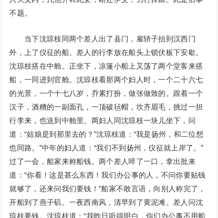
不题。
当下沈琼枝同两个差人出了县门，雇轿子抬到汉西门
外，上了仪征的船。差人的行李放在船头上锁伏板下安歇。
沈琼枝搭在中舱。正坐下，凉篷小船上又荡了两个堂客来搭
船，一同进到官舱。沈琼枝看那两个妇人时，一个二十六七
的光景，一个十七八岁，乔素打扮，做张做致的。跟着一个
汉子，酒糟的一副面孔，一顶破毡帽，坎齐眉毛，挑过一担
行李来，也送到中舱里。两妇人同沈琼枝一块儿坐下，问
道：“姑娘是到那里去的？”沈琼枝道：“我是扬州，和二位想
也同路。”中年的妇人道：“我们不到扬州，仪征就上岸了。”
过了一会，船家来称船钱。两个差人啐了一口，拿出批来
道：“你看！这是甚么东西！我们办公事的人，不问你要贴钱
就够了，还来问我们要钱！”船家不敢言语，向别人称完了，
开船到了燕子矶。一夜西南风，清早到了黄泥滩。差人问沈
琼枝要钱。沈琼枝道：“我昨日听得明白，你们办公事不用船