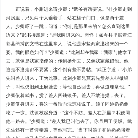
正说着，小厮进来请少卿：“武爷有话要说。”杜少卿走到
河房里，只见两个人垂着手，站在槅子门口，像是两个差
人。少卿吓了一跳，问道：“你们是那里来的？怎么直到这里
边来？”武书接应道：“是我叫进来的。奇怪！如今县里据着江
都县缉捕的文书在这里拿人，说他是宋盐商家逃出来的一个
妾。我的眼色如何？”少卿道：“此刻却在我家！我家与他拿了
去，就像是我家指使的；传到扬州去，又像我家藏留他。他
逃走不逃走都不要紧，这个倒有些不妥帖。”武正字道：“小弟
先叫差人进来，正为此事。此刻少卿兄莫若先赏差人些微银
子，叫他仍旧到王府塘去；等他自己回去，再做道理拿他。”
少卿依着武书，赏了差人四钱银子。差人不敢违拗，去了。
少卿复身进去，将这一番话向沈琼枝说了。娘子同姚奶奶倒
吃了一惊。沈琼枝起身道：“这个不妨。差人在那里？我便同
他一路去。”少卿道：“差人我已叫他去了。你且用了便饭。武
先生还有一首诗奉赠，等他写完。”当下叫娘子和姚奶奶陪着