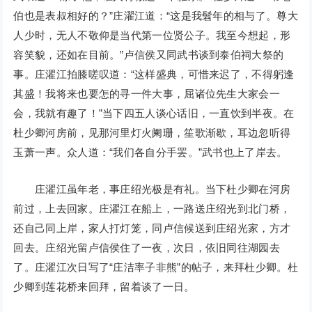
伯也是表叔相好的？”庄濯江道：“这是我髫年的相与了。尊大
人少时，无人不敬仰是当代第一位贤公子。我至今想起，形
容笑貌，还如在目前。”卢信侯又同武书谈到泰伯祠大祭的
事。庄濯江拍膝嗟叹道：“这样盛典，可惜来迟了，不得躬逢
其盛！我将来也要怎的寻一件大事，屈诸位先生大家会一
会，我就有趣了！”当下四五人谈心话旧，一直饮到半夜。在
杜少卿河房前，见那河里灯火阑珊，笙歌渐歇，耳边忽听得
玉萧一声。众人道：“我们各自分手罢。”武书也上了岸去。
庄濯江虽年老，事庄绍光极是有礼。当下杜少卿在河房
前过，上去回家。庄濯江在船上，一路送庄绍光到北门桥，
还自己同上岸，家人打灯笼，同卢信候送到庄绍光家，方才
回去。庄绍光留卢信侯住了一夜，次日，依旧同往湖园去
了。庄濯江次日写了“庄洁率子非熊”的帖子，来拜杜少卿。杜
少卿到莲花桥来回拜，留着谈了一日。