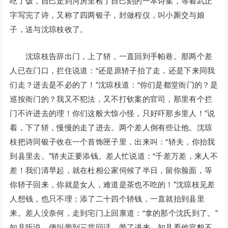
吃了饭，自己走到河房里检了自己刻的一本诗集，等着武正
字写完了诗，又称了四两银子，封做程仪，叫小厮交与娘
子，送与沈琼枝收了。
沈琼枝告辞出门，上了轿，一直回到手帕巷。那两个差
人已在门口，拦住说道：“还是原轿子抬了走，还是下来同我
们走？进去是不必的了！”沈琼枝道：“你们是都堂衙门的？是
巡按衙门的？我又不犯法，又不打钦案的官司，那里有个拦
门不许进去的理！你们这般大惊小怪，只好吓那乡里人！”说
着，下了轿，慢慢的走了进去。两个差人倒有些让他。沈琼
枝把诗同银子收在一个首饰匣子里，出来叫：“轿夫，你抬我
到县里去。”轿夫正要添钱。差人忙说道：“千差万差，来人不
差！我们清早起，就在杜相公家伺候了半日，留你脸面，等
你轿子回来，你就是女人，难道是茶也不吃的！”沈琼枝见差
人想钱，也只不理；添了二十四个轿钱，一直就抬到县里
来。差人没奈何，走到宅门上回禀道：“拿的那个沈氏到了。”
知县听说，便叫带到三堂回话。带了进来，知县看他容貌不