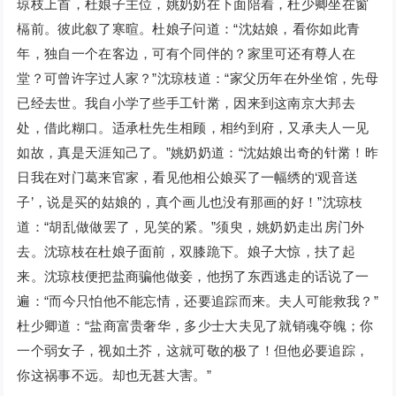
琼枝上首，杜娘子主位，姚奶奶在下面陪着，杜少卿坐在窗
槅前。彼此叙了寒暄。杜娘子问道：“沈姑娘，看你如此青
年，独自一个在客边，可有个同伴的？家里可还有尊人在
堂？可曾许字过人家？”沈琼枝道：“家父历年在外坐馆，先母
已经去世。我自小学了些手工针黹，因来到这南京大邦去
处，借此糊口。适承杜先生相顾，相约到府，又承夫人一见
如故，真是天涯知己了。”姚奶奶道：“沈姑娘出奇的针黹！昨
日我在对门葛来官家，看见他相公娘买了一幅绣的‘观音送
子’，说是买的姑娘的，真个画儿也没有那画的好！”沈琼枝
道：“胡乱做做罢了，见笑的紧。”须臾，姚奶奶走出房门外
去。沈琼枝在杜娘子面前，双膝跪下。娘子大惊，扶了起
来。沈琼枝便把盐商骗他做妾，他拐了东西逃走的话说了一
遍：“而今只怕他不能忘情，还要追踪而来。夫人可能救我？”
杜少卿道：“盐商富贵奢华，多少士大夫见了就销魂夺魄；你
一个弱女子，视如土芥，这就可敬的极了！但他必要追踪，
你这祸事不远。却也无甚大害。”