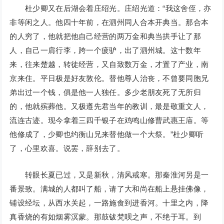
杜少卿又在后湖会着庄绍光。庄绍光道：“我这舍侄，亦
非等闲之人。他四十年前，在泗州同人合本开典当。那合本
的人穷了，他就把他自己经营的两万金和典当拱手让了那
人，自己一肩行李，跨一个疲驴，出了泗州城。这十数年
来，往来楚越，转徒经营，又自致数万金，才置了产业，南
京来住。平日极是好友敦伦。替他尊人治丧，不曾要同胞兄
弟出过一个钱，俱是他一人独任。多少老朋友死了无所归
的，他就殡葬他。又极遵先君当年的教训，最是敬重文人，
流连古迹。现今拿着三四千银子在鸡鸣山修曹武惠王庙。等
他修成了，少卿也约衡山兄来替他做一个大祭。”杜少卿听
了，心里欢喜。说罢，辞别去了。
转眼长夏已过，又是新秋，清风戒寒。那秦淮河另是一
番景致。满城的人都叫了船，请了大和尚在船上悬挂佛像，
铺设经坛，从西水关起，一路施食到进香河。十里之内，降
真香烧的有如烟雾溟蒙。那鼓钹梵呗之声，不绝于耳。到