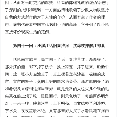
因，从而对当时吏治的腐败、科举的弊端礼教的虚伪等进行
了深刻的批判和嘲讽；一方面热情地歌颂了少数人物以坚持
自我的方式所作的对于人性的守护，从而寄寓了作者的理
想。该书代表着中国古代讽刺小说的高峰，它开创了以小说
直接评价现实生活的范例。
第四十一回：庄濯江话旧秦淮河 沈琼枝押解江都县
话说南京城里，每年四月半后，秦淮景致，渐渐好了。
那外江的船，都下掉了楼子，换上凉篷，撑了进来。船舱中
间，放一张小方金漆桌子，桌上摆着宜兴沙壶，极细的成
窑、宣窑的杯子，烹的上好的雨水毛尖茶。那游船的备了酒
和肴馔及果碟到这河里来游，就是走路的人也买几个钱的毛
尖茶在船上煨了吃，慢慢而行。到天色晚了，每船两盏明角
灯，一来一往，映着河里，上下明亮。自文德桥至利涉桥、
东水关，夜夜笙歌不绝。又有那些游人买了水老鼠花在河内