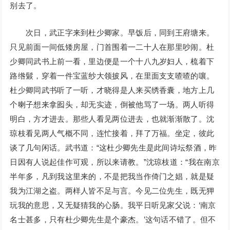
别去了。
次日，武正字来到杜少卿家。早饭后，同到王府塘来。
只见前面一间低矮房屋，门首围着一二十人在那里吵闹。杜
少卿同武书上前一看，里边便是一个十八九岁妇人，梳着下
路绺鬏，穿着一件宝蓝纱大领披风，在里面支支喳喳的嚷。
杜少卿同武书听了一听，才晓得是人来买绣香囊，地方上几
个喇子想来拿囮头，却无实迹，倒被他骂了一场。两人听得
明白，方才进去。那些人看见两位进去，也就渐渐散了。沈
琼枝看见两人气概不同，连忙接着，拜了万福。坐定，彼此
谈了几句闲话。武书道：“这杜少卿先生是此间诗坛祭酒，昨
日因有人说起佳作可观，所以来请教。”沈琼枝道：“我在南京
半年多，凡到我这里来的，不是把我当作倚门之娼，就是疑
我为江湖之盗。两样人皆不足与言。今见二位先生，既无狎
玩我的意思，又无疑猜我的心肠。我平日听见家父说：‘南京
名士甚多，只有杜少卿先生是个豪杰。’这句话不错了。但不