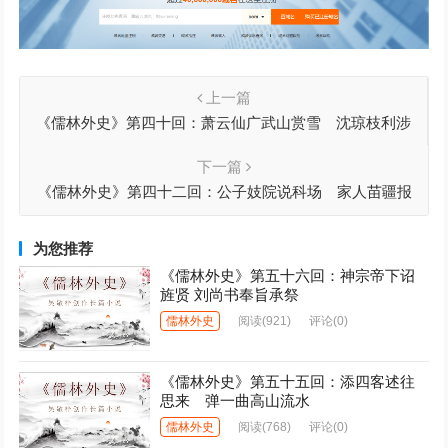
上一篇
《儒林外史》第四十回：萧云仙广武山赏雪 沈琼枝利涉
桥卖文
下一篇
《儒林外史》第四十二回：公子妓院说科场 家人苗疆报
信息
为您推荐
《儒林外史》第五十六回：神宗帝下诏
旌贤 刘尚书奉旨承祭
儒林外史
阅读
(921)
评论(0)
《儒林外史》第五十五回：添四客述往
思来 弹一曲高山流水
儒林外史
阅读
(768)
评论(0)