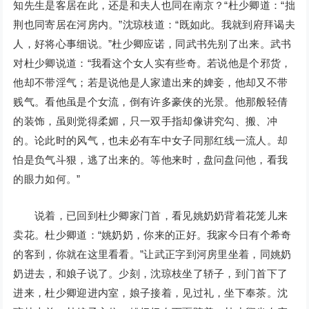
知先生是客居在此，还是和夫人也同在南京？“杜少卿道：“拙
荆也同寄居在河房内。”沈琼枝道：“既如此。我就到府拜谒夫
人，好将心事细说。”杜少卿应诺，同武书先别了出来。武书
对杜少卿说道：“我看这个女人实有些奇。若说他是个邪货，
他却不带淫气；若是说他是人家遣出来的婢妾，他却又不带
贱气。看他虽是个女流，倒有许多豪侠的光景。他那般轻倩
的装饰，虽则觉得柔媚，只一双手指却像讲究勾、搬、冲
的。论此时的风气，也未必有车中女子同那红线一流人。却
怕是负气斗狠，逃了出来的。等他来时，盘问盘问他，看我
的眼力如何。”
说着，已回到杜少卿家门首，看见姚奶奶背着花笼儿来
卖花。杜少卿道：“姚奶奶，你来的正好。我家今日有个希奇
的客到，你就在这里看看。”让武正字到河房里坐着，同姚奶
奶进去，和娘子说了。少刻，沈琼枝坐了轿子，到门首下了
进来，杜少卿迎进内室，娘子接着，见过礼，坐下奉茶。沈