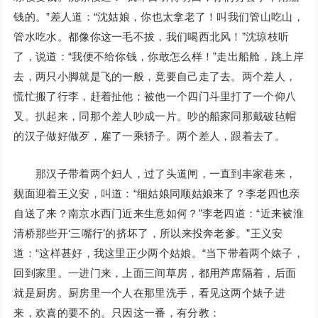
钱的。”差人道：“沈姑娘，你也太拿老了！叫我们管山吃山，
管水吃水。都像你这一毛不拔，我们喝西北风！”沈琼枝听
了，说道：“我便不给你钱，你敢怎么样！”走出船舱，跳上岸
去，两只小脚就是飞的一般，竟要自己走了去。两个差人，
慌忙搬了行李，赶着扯他；被他一个四门斗里打了一个仰八
叉。扒起来，同那个差人吵成一片。吵的船家同那戴破毡帽
的汉子做好做歹，雇了一乘轿子。两个差人，跟着去了。
那汉子带着两个妇人，过了头道闸，一直到丰家巷来，
觌面迎着王义安，叫道：“细姑娘同顺姑娘来了？李老四也亲
自送了来？南京水西门近来生意如何？”李老四道：“近来被淮
清桥那些开‘三嘴行’的挤坏了，所以来投奔老爹。”王义安
道：“这样甚好，我这里正少两个姑娘。“当下带着两个婊子，
回到家里。一进门来，上面三间草房，都用芦席隔着，后面
就是厨房。厨房里一个人在那里洗手，看见这两个婊子进
来，欢喜的要不的。只因这一番，有分教：