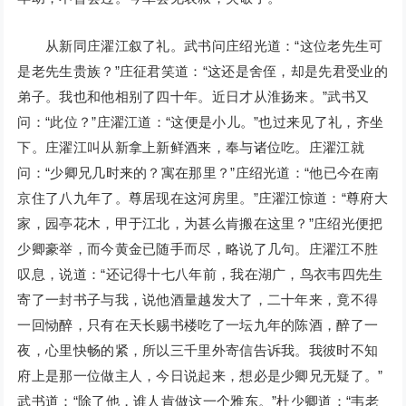
从新同庄濯江叙了礼。武书问庄绍光道：“这位老先生可
是老先生贵族？”庄征君笑道：“这还是舍侄，却是先君受业的
弟子。我也和他相别了四十年。近日才从淮扬来。”武书又
问：“此位？”庄濯江道：“这便是小儿。”也过来见了礼，齐坐
下。庄濯江叫从新拿上新鲜酒来，奉与诸位吃。庄濯江就
问：“少卿兄几时来的？寓在那里？”庄绍光道：“他已今在南
京住了八九年了。尊居现在这河房里。”庄濯江惊道：“尊府大
家，园亭花木，甲于江北，为甚么肯搬在这里？”庄绍光便把
少卿豪举，而今黄金已随手而尽，略说了几句。庄濯江不胜
叹息，说道：“还记得十七八年前，我在湖广，鸟衣韦四先生
寄了一封书子与我，说他酒量越发大了，二十年来，竟不得
一回恸醉，只有在天长赐书楼吃了一坛九年的陈酒，醉了一
夜，心里快畅的紧，所以三千里外寄信告诉我。我彼时不知
府上是那一位做主人，今日说起来，想必是少卿兄无疑了。”
武书道：“除了他，谁人肯做这一个雅东。”杜少卿道：“韦老