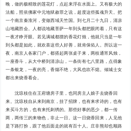
晚，做的极精致的莲花灯，点起来浮在水面上。又有极大的
法船，照依佛家中元地狱赦罪之说，超度这些孤魂升天。把
一个南京秦淮河，变做西域天竺国。到七月二十九日，清凉
山地藏胜会。人都说地藏菩萨一年到头都把眼闭着，只有这
一夜才睁开眼。若见满城都摆的香花灯烛，他就只当是一年
到头都是如此，就欢喜这些人好善，就肯保佑人。所以这一
夜，南京人各家门户，都搭起两张桌子来，两枝通宵风烛，
一座香斗，从大中桥到清凉山，一条街有七八里路，点得象
一条银龙，一夜的亮，香烟不绝，大风也吹不熄。倾城士女
都出来烧香看会。
沈琼枝住在王府塘房子里，也同房主人娘子去烧香回
来。沈琼枝自从来到南京，挂了招牌，也有来求诗的，也有
来买斗方的，也有来托刺绣的。那些好事的恶少，都一传
两，两传三的来物色，非止一日。这一日烧香回来，人见他
是下路打扮，跟了他后面走的就有百十人。庄非熊却也顺路