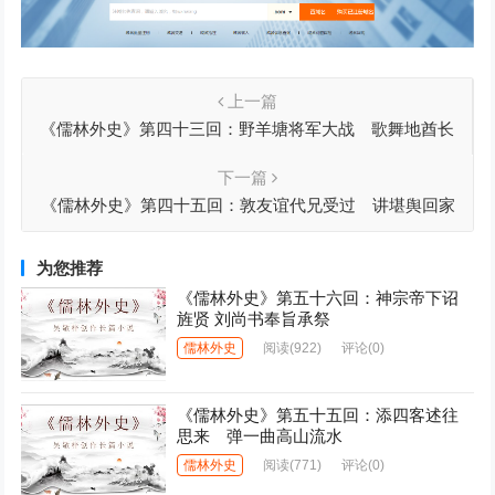
上一篇
《儒林外史》第四十三回：野羊塘将军大战 歌舞地酋长
劫营
下一篇
《儒林外史》第四十五回：敦友谊代兄受过 讲堪舆回家
葬亲
为您推荐
《儒林外史》第五十六回：神宗帝下诏
旌贤 刘尚书奉旨承祭
儒林外史
阅读
(922)
评论(0)
《儒林外史》第五十五回：添四客述往
思来 弹一曲高山流水
儒林外史
阅读
(771)
评论(0)