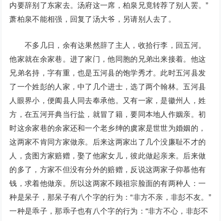
内要辞别了东家去。汤府这一席，柏泉兄竟转荐了别人罢。”
萧柏泉不能相强，回复了汤大爷，另请别人去了。
不多几日，余有达果然辞了主人，收拾行李，回五河。
他家就在余家巷。进了家门，他同胞的兄弟出来接着。他这
兄弟名持，字有重，也是五河县的饱学秀才。此时五河县发
了一个姓彭的人家，中了几个进士，选了两个翰林。五河县
人眼界小，便阖县人同去奉承他。又有一家，是徽州人，姓
方，在五河开典当行盐，就冒了籍，要同本地人作姻亲。初
时这余家巷的余家还和一个老乡绅的虞家是世世为婚姻的，
这两家不肯同方家做亲。后来这两家出了几个没廉耻不才的
人，贪图方家赔赠，娶了他家女儿，彼此做起亲来。后来做
的多了，方家不但没有分外的赔赠，反说这两家子仰慕他有
钱，求着他做亲。所以这两家不顾祖宗脸面的有两种人：一
种是呆子，那呆子有八个字的行为：“非方不亲，非彭不友。”
一种是乖子，那乖子也有八个字的行为：“非方不心，非彭不