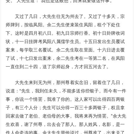
安。”大先生道：“我也是这般想，回来就要做这件事。”
又过了几日，大先生往无为州去了。又过了十多天，宗
师牌到，按临凤阳。余二先生便束装住凤阳，租个下处住
下。这时是四月初八日。初九日宗师行香。初十日卦牌收词
状，十一日挂牌考凤阳八属儒学生员。十五日发出生员覆试
案来，每学取三名覆试。余二先生取在里面。十六日进去覆
了试，十七日发出案来，余二先生考在一等第二名，在凤阳
一直住到二十四，送了宗师起身，方才回五河去了。
大先生来到无为州，那州尊着实念旧，留着住了几日，
说道：“先生，我到任未久，不能多送你些银子。而今有一件
事，你说一个情罢，我准了你的。这人家可以出得四百两银
子，有三个人分；先生可以分得一百三十多两银子，权且拿
回家去做了老伯、老伯母的大事。我将来再为情罢。”余大先
生欢喜，谢了州尊，出去会了那人。那人姓风，名影，是一
件人命牵连的事。余大先生替他说过，州尊准了，出来兑了