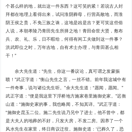
个甚么样的地，就出这一件东西？这可笑的紧！若说古人封
拜都在地理上看得出来，试问淮阴葬母，行营高敞地，而淮
阴王侯之贵，不免三族之诛，这地是凶是吉？更可笑这些俗
人说，本朝孝陵乃青田先生所择之地！青田命世大贤，敷布
兵、农、礼、乐，日不暇给，何得有闲工夫做到这一件事？
洪武即位之时，万年吉地，自有术士办理，与青田甚么相
干！”
余大先生道：“先生，你这一番议论，真可谓之发蒙振
聩！”武正字道：“衡山先生之言，一丝不错。前年我这城中有
一件奇事，说与诸位先生听。”余大先生道：“愿闻，愿闻。”
武正字道：“便是我这里下浮桥地方施家巷里施御史家。”迟衡
山道：“施御史家的事，我也略闻，不知其详。”武正字道：
“施御史昆玉二位。施二先生说乃兄中了进士，他不曾中，都
是大夫人的地葬的不好，只发大房，不发二房。因养了一个
风水先生在家里，终日商议迁坟。施御史道：‘已葬久了，恐