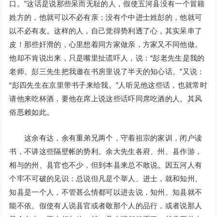
口。”这话是说那些呆而无耻的人，假使五河县没有一个冒籍
姓方的，他就可以不必有亲；没有个中进士姓彭的，他就可
以不必有友。这样的人，自己觉得势利透了心，其实呆串了
皮！那些奸滑的，心里想着同方家做亲，方家又不同他做。
他却不肯说出来，只是嘴里扯谎吓人，说：“彭老先生是我的
老师。彭三先生把我邀在书房里说了半天的知心话。”又说：
“彭四先生在京里带书子来给我。”人听见他这些话，也就常时
请他来吃杯酒，要他在席上说这些话吓同席吃酒的人。其风
俗恶赖如此。
这余有达，余有重弟兄两个，守着祖宗的家训，闭户读
书，不讲这些隔壁帐的势利。余大先生各府、州、县作游，
相与的州、县官也不少，但到本县来总不敢说。因五河人有
个牢不可破的见识：总说但凡是个举人、进士，就和知州、
知县是一个人，不管甚么情都可以进去说，知州、知县就不
能不依。假使有人说县官或者敬那个人的品行，或者说那人