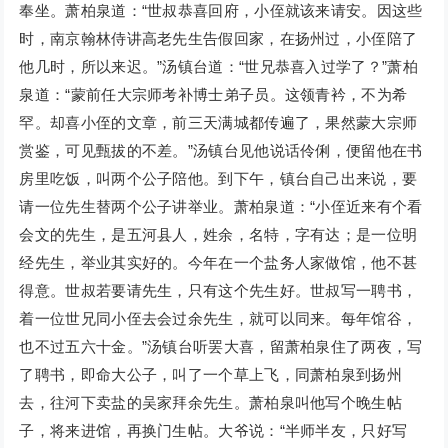
奉坐。萧柏泉道：“世叔恭喜回府，小侄就该来请安。因这些
时，南京翰林侍讲高老先生告假回家，在扬州过，小侄陪了
他几时，所以来迟。”汤镇台道：“世兄恭喜入过学了？”萧柏
泉道：“蒙前任大宗师考补博士弟子员。这领青衿，不为希
罕。却喜小侄的文章，前三天满城都传遍了，果然蒙大宗师
赏鉴，可见甄拔的不差。”汤镇台见他说话伶俐，便留他在书
房里吃饭，叫两个公子陪他。到下午，镇台自己出来说，要
请一位先生替两个公子讲举业。萧柏泉道：“小侄近来有个看
会文的先生，是五河县人，姓余，名特，字有达；是一位明
经先生，举业其实好的。今年在一个盐务人家做馆，他不甚
得意。世叔若要请先生，只有这个先生好。世叔写一聘书，
着一位世兄同小侄去会过余先生，就可以同来。每年馆谷，
也不过五六十金。”汤镇台听罢大喜，留萧柏泉住了两夜，写
了聘书，即命大公子，叫了一个草上飞，同萧柏泉到扬州
去，往河下卖盐的吴家拜余先生。萧柏泉叫他写个晚生帖
子，将来进馆，再换门生帖。大爷说：“半师半友，只好写