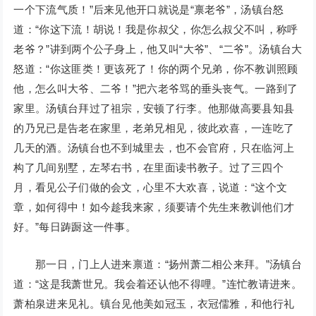
一个下流气质！”后来见他开口就说是“禀老爷”，汤镇台怒
道：“你这下流！胡说！我是你叔父，你怎么叔父不叫，称呼
老爷？”讲到两个公子身上，他又叫“大爷”、“二爷”。汤镇台大
怒道：“你这匪类！更该死了！你的两个兄弟，你不教训照顾
他，怎么叫大爷、二爷！”把六老爷骂的垂头丧气。一路到了
家里。汤镇台拜过了祖宗，安顿了行李。他那做高要县知县
的乃兄已是告老在家里，老弟兄相见，彼此欢喜，一连吃了
几天的酒。汤镇台也不到城里去，也不会官府，只在临河上
构了几间别墅，左琴右书，在里面读书教子。过了三四个
月，看见公子们做的会文，心里不大欢喜，说道：“这个文
章，如何得中！如今趁我来家，须要请个先生来教训他们才
好。”每日踌蹰这一件事。
那一日，门上人进来禀道：“扬州萧二相公来拜。”汤镇台
道：“这是我萧世兄。我会着还认他不得哩。”连忙教请进来。
萧柏泉进来见礼。镇台见他美如冠玉，衣冠儒雅，和他行礼