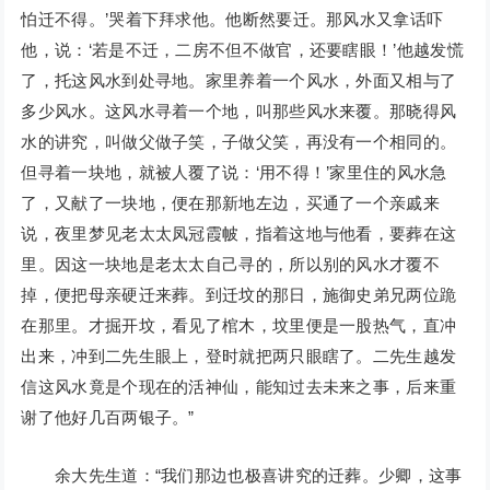
怕迁不得。’哭着下拜求他。他断然要迁。那风水又拿话吓
他，说：‘若是不迁，二房不但不做官，还要瞎眼！’他越发慌
了，托这风水到处寻地。家里养着一个风水，外面又相与了
多少风水。这风水寻着一个地，叫那些风水来覆。那晓得风
水的讲究，叫做父做子笑，子做父笑，再没有一个相同的。
但寻着一块地，就被人覆了说：‘用不得！’家里住的风水急
了，又献了一块地，便在那新地左边，买通了一个亲戚来
说，夜里梦见老太太凤冠霞帔，指着这地与他看，要葬在这
里。因这一块地是老太太自己寻的，所以别的风水才覆不
掉，便把母亲硬迁来葬。到迁坟的那日，施御史弟兄两位跪
在那里。才掘开坟，看见了棺木，坟里便是一股热气，直冲
出来，冲到二先生眼上，登时就把两只眼瞎了。二先生越发
信这风水竟是个现在的活神仙，能知过去未来之事，后来重
谢了他好几百两银子。”
余大先生道：“我们那边也极喜讲究的迁葬。少卿，这事