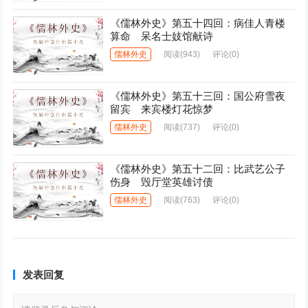
《儒林外史》第五十四回：病佳人青楼
算命 呆名士妓馆献诗
儒林外史
阅读
(943)
评论(0)
《儒林外史》第五十三回：国公府雪夜
留宾 来宾楼灯花惊梦
儒林外史
阅读
(737)
评论(0)
《儒林外史》第五十二回：比武艺公子
伤身 毁厅堂英雄讨债
儒林外史
阅读
(763)
评论(0)
发表回复