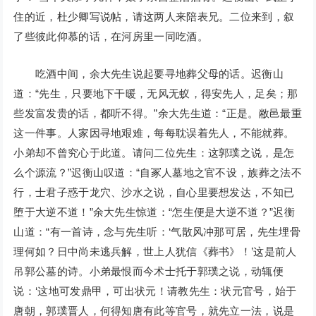
住的近，杜少卿写说帖，请这两人来陪表兄。二位来到，叙
了些彼此仰慕的话，在河房里一同吃酒。
吃酒中间，余大先生说起要寻地葬父母的话。迟衡山
道：“先生，只要地下干暖，无风无蚁，得安先人，足矣；那
些发富发贵的话，都听不得。”余大先生道：“正是。敝邑最重
这一件事。人家因寻地艰难，每每耽误着先人，不能就葬。
小弟却不曾究心于此道。请问二位先生：这郭璞之说，是怎
么个源流？”迟衡山叹道：“自冢人墓地之官不设，族葬之法不
行，士君子惑于龙穴、沙水之说，自心里要想发达，不知已
堕于大逆不道！”余大先生惊道：“怎生便是大逆不道？”迟衡
山道：“有一首诗，念与先生听：‘气散风冲那可居，先生埋骨
理何如？日中尚未逃兵解，世上人犹信《葬书》！’这是前人
吊郭公墓的诗。小弟最恨而今术士托于郭璞之说，动辄便
说：‘这地可发鼎甲，可出状元！请教先生：状元官号，始于
唐朝，郭璞晋人，何得知唐有此等官号，就先立一法，说是