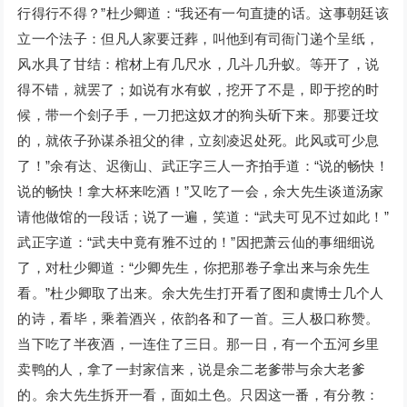
行得行不得？”杜少卿道：“我还有一句直捷的话。这事朝廷该
立一个法子：但凡人家要迁葬，叫他到有司衙门递个呈纸，
风水具了甘结：棺材上有几尺水，几斗几升蚁。等开了，说
得不错，就罢了；如说有水有蚁，挖开了不是，即于挖的时
候，带一个刽子手，一刀把这奴才的狗头斫下来。那要迁坟
的，就依子孙谋杀祖父的律，立刻凌迟处死。此风或可少息
了！”余有达、迟衡山、武正字三人一齐拍手道：“说的畅快！
说的畅快！拿大杯来吃酒！”又吃了一会，余大先生谈道汤家
请他做馆的一段话；说了一遍，笑道：“武夫可见不过如此！”
武正字道：“武夫中竟有雅不过的！”因把萧云仙的事细细说
了，对杜少卿道：“少卿先生，你把那卷子拿出来与余先生
看。”杜少卿取了出来。余大先生打开看了图和虞博士几个人
的诗，看毕，乘着酒兴，依韵各和了一首。三人极口称赞。
当下吃了半夜酒，一连住了三日。那一日，有一个五河乡里
卖鸭的人，拿了一封家信来，说是余二老爹带与余大老爹
的。余大先生拆开一看，面如土色。只因这一番，有分教：