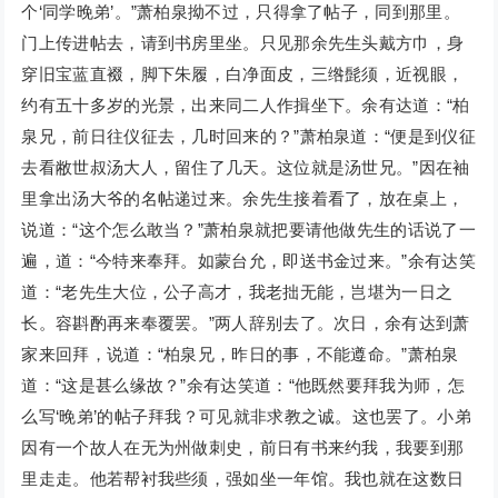
个‘同学晚弟’。”萧柏泉拗不过，只得拿了帖子，同到那里。
门上传进帖去，请到书房里坐。只见那余先生头戴方巾，身
穿旧宝蓝直裰，脚下朱履，白净面皮，三绺髭须，近视眼，
约有五十多岁的光景，出来同二人作揖坐下。余有达道：“柏
泉兄，前日往仪征去，几时回来的？”萧柏泉道：“便是到仪征
去看敝世叔汤大人，留住了几天。这位就是汤世兄。”因在袖
里拿出汤大爷的名帖递过来。余先生接着看了，放在桌上，
说道：“这个怎么敢当？”萧柏泉就把要请他做先生的话说了一
遍，道：“今特来奉拜。如蒙台允，即送书金过来。”余有达笑
道：“老先生大位，公子高才，我老拙无能，岂堪为一日之
长。容斟酌再来奉覆罢。”两人辞别去了。次日，余有达到萧
家来回拜，说道：“柏泉兄，昨日的事，不能遵命。”萧柏泉
道：“这是甚么缘故？”余有达笑道：“他既然要拜我为师，怎
么写‘晚弟’的帖子拜我？可见就非求教之诚。这也罢了。小弟
因有一个故人在无为州做刺史，前日有书来约我，我要到那
里走走。他若帮衬我些须，强如坐一年馆。我也就在这数日