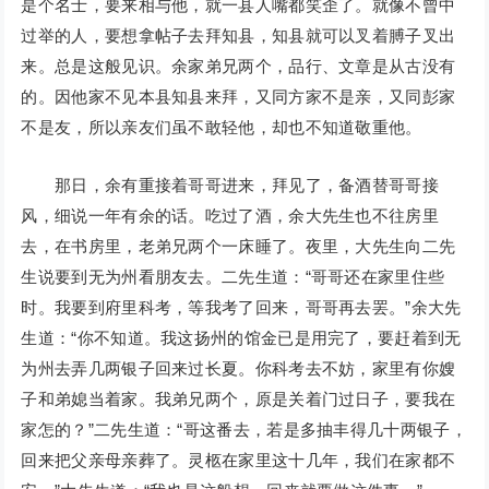
是个名士，要来相与他，就一县人嘴都笑歪了。就像不曾中
过举的人，要想拿帖子去拜知县，知县就可以叉着膊子叉出
来。总是这般见识。余家弟兄两个，品行、文章是从古没有
的。因他家不见本县知县来拜，又同方家不是亲，又同彭家
不是友，所以亲友们虽不敢轻他，却也不知道敬重他。
那日，余有重接着哥哥进来，拜见了，备酒替哥哥接
风，细说一年有余的话。吃过了酒，余大先生也不往房里
去，在书房里，老弟兄两个一床睡了。夜里，大先生向二先
生说要到无为州看朋友去。二先生道：“哥哥还在家里住些
时。我要到府里科考，等我考了回来，哥哥再去罢。”余大先
生道：“你不知道。我这扬州的馆金已是用完了，要赶着到无
为州去弄几两银子回来过长夏。你科考去不妨，家里有你嫂
子和弟媳当着家。我弟兄两个，原是关着门过日子，要我在
家怎的？”二先生道：“哥这番去，若是多抽丰得几十两银子，
回来把父亲母亲葬了。灵柩在家里这十几年，我们在家都不