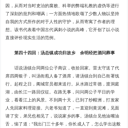
因，从而对当时吏治的腐败、科举的弊端礼教的虚伪等进行
了深刻的批判和嘲讽；一方面热情地歌颂了少数人物以坚持
自我的方式所作的对于人性的守护，从而寄寓了作者的理
想。该书代表着中国古代讽刺小说的高峰，它开创了以小说
直接评价现实生活的范例。
第四十四回：汤总镇成功归故乡 余明经把酒问葬事
话说汤镇台同两位公子商议，收拾回家。雷太守送了代
席四两银子，叫汤衙庖人备了酒席，请汤镇台到自己衙署饯
行。起程之日，阖城官员都来送行。从水路过常德，渡洞庭
湖，由长江一路回仪征。在路无事，问问两公子平日的学
业，看看江上的风景。不到两十天，已到了纱帽洲，打发家
人先回家料理迎接。六老爷知道了，一直迎到黄泥滩，见面
请了安，弟兄也相见了，说说家乡的事。汤镇台见他油嘴油
舌，恼了道：“我出门三十多年，你长成人了，怎么学出这般