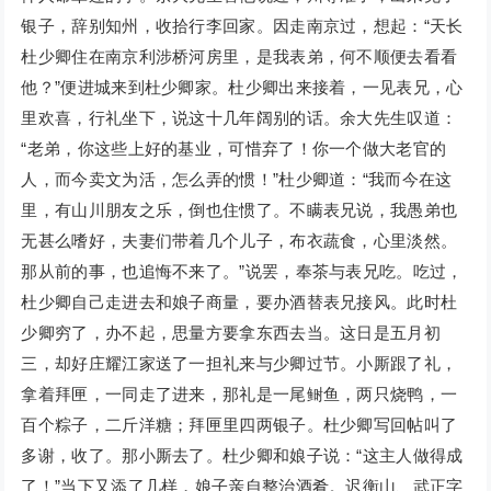
银子，辞别知州，收拾行李回家。因走南京过，想起：“天长
杜少卿住在南京利涉桥河房里，是我表弟，何不顺便去看看
他？”便进城来到杜少卿家。杜少卿出来接着，一见表兄，心
里欢喜，行礼坐下，说这十几年阔别的话。余大先生叹道：
“老弟，你这些上好的基业，可惜弃了！你一个做大老官的
人，而今卖文为活，怎么弄的惯！”杜少卿道：“我而今在这
里，有山川朋友之乐，倒也住惯了。不瞒表兄说，我愚弟也
无甚么嗜好，夫妻们带着几个儿子，布衣蔬食，心里淡然。
那从前的事，也追悔不来了。”说罢，奉茶与表兄吃。吃过，
杜少卿自己走进去和娘子商量，要办酒替表兄接风。此时杜
少卿穷了，办不起，思量方要拿东西去当。这日是五月初
三，却好庄耀江家送了一担礼来与少卿过节。小厮跟了礼，
拿着拜匣，一同走了进来，那礼是一尾鲥鱼，两只烧鸭，一
百个粽子，二斤洋糖；拜匣里四两银子。杜少卿写回帖叫了
多谢，收了。那小厮去了。杜少卿和娘子说：“这主人做得成
了！”当下又添了几样，娘子亲自整治酒肴。迟衡山、武正字