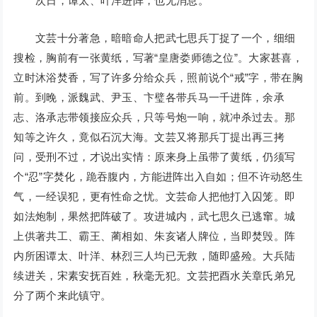
次日，谭太、叶洋进阵，也无消息。
文芸十分著急，暗暗命人把武七思兵丁捉了一个，细细
搜检，胸前有一张黄纸，写著“皇唐娄师德之位”。大家甚喜，
立时沐浴焚香，写了许多分给众兵，照前说个“戒”字，带在胸
前。到晚，派魏武、尹玉、卞璧各带兵马一千进阵，余承
志、洛承志带领接应众兵，只等号炮一响，就冲杀过去。那
知等之许久，竟似石沉大海。文芸又将那兵丁提出再三拷
问，受刑不过，才说出实情：原来身上虽带了黄纸，仍须写
个“忍”字焚化，跪吞腹内，方能进阵出入自如；但不许动怒生
气，一经误犯，更有性命之忧。文芸命人把他打入囚笼。即
如法炮制，果然把阵破了。攻进城内，武七思久已逃窜。城
上供著共工、霸王、蔺相如、朱亥诸人牌位，当即焚毁。阵
内所困谭太、叶洋、林烈三人均已无救，随即盛殓。大兵陆
续进关，宋素安抚百姓，秋毫无犯。文芸把酉水关章氏弟兄
分了两个来此镇守。