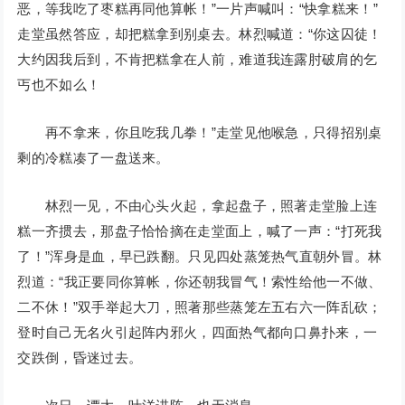
恶，等我吃了枣糕再同他算帐！”一片声喊叫：“快拿糕来！”
走堂虽然答应，却把糕拿到别桌去。林烈喊道：“你这囚徒！
大约因我后到，不肯把糕拿在人前，难道我连露肘破肩的乞
丐也不如么！
再不拿来，你且吃我几拳！”走堂见他喉急，只得招别桌
剩的冷糕凑了一盘送来。
林烈一见，不由心头火起，拿起盘子，照著走堂脸上连
糕一齐掼去，那盘子恰恰摘在走堂面上，喊了一声：“打死我
了！”浑身是血，早已跌翻。只见四处蒸笼热气直朝外冒。林
烈道：“我正要同你算帐，你还朝我冒气！索性给他一不做、
二不休！”双手举起大刀，照著那些蒸笼左五右六一阵乱砍；
登时自己无名火引起阵内邪火，四面热气都向口鼻扑来，一
交跌倒，昏迷过去。