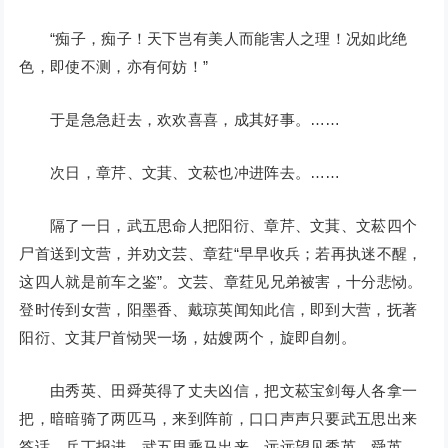
“痴子，痴子！天下岂有美人而能害人之理！况如此绝
色，即使不测，亦有何妨！”
于是急急赶去，欢欢喜喜，成其好事。……
次日，章芹、文萁、文菘也冲进阵去。……
隔了一日，武五思命人把阳衍、章芹、文萁、文菘四个
尸首送到文营，并劝文芸、章荭“早早收兵；若再执迷不醒，
这四人就是前车之鉴”。文芸、章荭见兄弟被害，十分悲恸。
登时传到女营，阳墨香、戴琼英闻知此信，即到大营，抚著
阳衍、文萁尸首恸哭一场，姑嫂两个，旋即自刎。
由秀英、田舜英得了丈夫凶信，把文菘宝剑每人各拿一
把，暗暗骑了两匹马，来到阵前，口口声声只要武五思出来
答话。兵丁报进，武五思乘马出来，远远望见秀英、舜英，