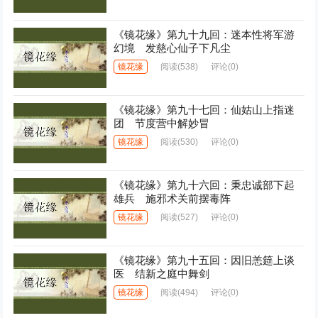
《镜花缘》第九十九回：迷本性将军游
幻境 发慈心仙子下凡尘
镜花缘
阅读
(538)
评论(0)
《镜花缘》第九十七回：仙姑山上指迷
团 节度营中解妙冒
镜花缘
阅读
(530)
评论(0)
《镜花缘》第九十六回：秉忠诚部下起
雄兵 施邪术关前摆毒阵
镜花缘
阅读
(527)
评论(0)
《镜花缘》第九十五回：因旧恙筵上谈
医 结新之庭中舞剑
镜花缘
阅读
(494)
评论(0)