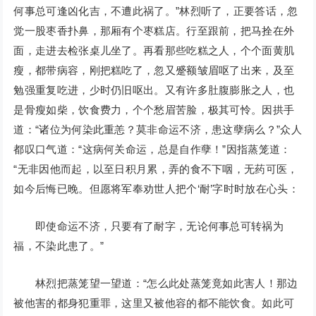
何事总可逢凶化吉，不遭此祸了。”林烈听了，正要答话，忽
觉一股枣香扑鼻，那厢有个枣糕店。行至跟前，把马拴在外
面，走进去检张桌儿坐了。再看那些吃糕之人，个个面黄肌
瘦，都带病容，刚把糕吃了，忽又蹙额皱眉呕了出来，及至
勉强重复吃进，少时仍旧呕出。又有许多肚腹膨胀之人，也
是骨瘦如柴，饮食费力，个个愁眉苦脸，极其可怜。因拱手
道：“诸位为何染此重恙？莫非命运不济，患这孽病么？”众人
都叹口气道：“这病何关命运，总是自作孽！”因指蒸笼道：
“无非因他而起，以至日积月累，弄的食不下咽，无药可医，
如今后悔已晚。但愿将军奉劝世人把个‘耐’字时时放在心头：
即使命运不济，只要有了耐字，无论何事总可转祸为
福，不染此患了。”
林烈把蒸笼望一望道：“怎么此处蒸笼竟如此害人！那边
被他害的都身犯重罪，这里又被他容的都不能饮食。如此可