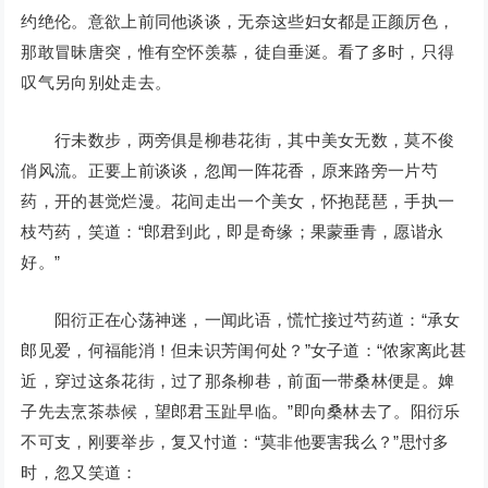
约绝伦。意欲上前同他谈谈，无奈这些妇女都是正颜厉色，
那敢冒昧唐突，惟有空怀羡慕，徒自垂涎。看了多时，只得
叹气另向别处走去。
行未数步，两旁俱是柳巷花街，其中美女无数，莫不俊
俏风流。正要上前谈谈，忽闻一阵花香，原来路旁一片芍
药，开的甚觉烂漫。花间走出一个美女，怀抱琵琶，手执一
枝芍药，笑道：“郎君到此，即是奇缘；果蒙垂青，愿谐永
好。”
阳衍正在心荡神迷，一闻此语，慌忙接过芍药道：“承女
郎见爱，何福能消！但未识芳闺何处？”女子道：“侬家离此甚
近，穿过这条花街，过了那条柳巷，前面一带桑林便是。婢
子先去烹茶恭候，望郎君玉趾早临。”即向桑林去了。阳衍乐
不可支，刚要举步，复又忖道：“莫非他要害我么？”思忖多
时，忽又笑道：