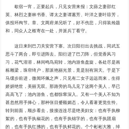
歇宿一宵，正要起兵，只见女营来报：文蒒之妻邵红
英、林烈之妻林书香、谭太之妻谭蕙芳、叶洋之妻叶琼芳，
俱投环殉节。章、文两府弟兄听了，好不伤悲，只得装殓题
和，同众人之柩寄在一处，并派兵丁看守。
这日来到巴刀关安营下寨。次日阳衍出去挑战，同武五
思斗了两合，即引进阵去。阳衍进了巴刀阵，但觉香风习
习，花气溶溶，林间鸣鸟宛转，池内游鱼盘旋，各处尽是画
栋雕梁，珠帘绮户，那派艳丽光景，竟是别有洞天。于是下
马缓步前进，微闻环佩之声，只见有二女子远远而来，生得
娇妍绝世，美丽无双。那路旁的鸟儿见了这两个美人，早已
高高飞了；池内游鱼，也都惊窜深入。又有一个美人不知为
甚忽然用手捧心，那种张目蹙额媚态，令人看著更觉生怜。
转到前面，顺步看去，接接连连尽是绝美妇女：也有手执柳
絮的，也有手执椒花的，也有手执锦字的，也有手执团扇
的，也有手执红拂的，也有手执鲜花的。个个彬彬大雅，绰