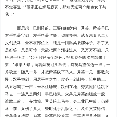
不觉喜道：“孤家正在鳏居寂寞，那知天送两个绝色女子与
我！”
一面思想，已到阵前。正要细细盘问，秀英、舜英早已
右手执著宝剑，左手抖著丝缰，望前奔来。武五思看见二人
执剑放马，全不在部位上，纯是一团温柔袅娜样子。看了又
是好笑，又是可怜；意欲把两个活捉过来，又万万不能。只
得狠一狠道：“如今只好留个绝色，把那姿色略次的结果了
罢。”即举大斧，向著舜英迎头砍去，舜英马望旁边一撺，一
斧砍空；随又一斧，才把舜英砍下马来。秀英一见，那敢怠
慢，双手举剑，用尽平生之力，趁势一剑刺去，恰中肋上。
武五思喊了一声，坐不住雕鞍，跌倒在地。秀英慌忙也跳下
马去，一连又是两剑，早已结果。众兵见秀英如猛虎一般，
谁敢上前，一齐放箭。秀英跨上马去，身上业已中箭，仍催
马上前，又伤了几人，登时死于乱箭之下。及至文芸得信，
带兵前来接应，秀英、舜英已经被喜，幸喜把尸首抢回。来