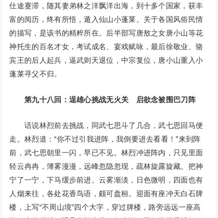
仕途蹇滞，随其妻弟林之洋飘洋出海，到十多个国家，获丰
富的阅历，终有所悟，遁入仙山小蓬莱。关于各国风俗民情
的描写，是该书的精粹所在。后半部写唐敖之女唐小山等花
神托生的百名才女，考试成名、宴戏赋咏，最后徐敬业、骆
宾王的后人起兵，逼武则天退位，中宗复位，唐小山重入小
蓬莱寻父不归。
第九十八回：逞雄心挑战无火关 启欲念被围巴刀阵
话说林烈前去挑战，同武七思斗了几合，武七思回马便
走。林烈道：“你不过引我进阵，我倒要进去看看！”来到阵
前，武七思朝里一闪，早已不见。林烈冲进阵内，只见里面
轻云冉冉，簿雾漫漫，远峰忽隐忽现，疏林旋露旋藏。把神
宁了一宁，下马缓步前进。云雾渐淡，日色微明，四面也有
人烟来往，各处花香鸟语，颇可盘桓。迎面有座冲天白石牌
楼，上写“不周山境”四个大字，穿过牌楼，路旁远远一座高