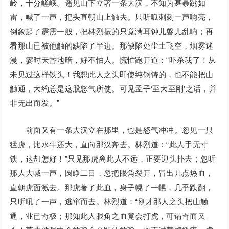
岭，十分嵯峨。遥见山下立著一条大汉，不知为甚暴跳如
雷，喊了一声，把头直朝山上触去。只听呱刺刺一声响亮，
倒象起了霹雳一般，把林烈振的只觉满耳钟儿磐儿乱响；再
看那山已被他触的缺陷了半边。那缺陷处尘土飞空，烟雾迷
漫，霎时天昏地暗，好不怕人。慌忙跑开道：“吓杀我了！从
未见过这样铁头！我想此人之头即使纯钢铸的，也不能把山
触通，大约总是这股怒气所使。可见孟子‘至大至刚’之话，并
非无出而发。”
前面又有一条大汉立在那里，也是怒气冲冲。忽见一只
猛虎，比水牛还大，直向那汉奔去。林烈道：“此人手无寸
铁，这却怎好！”只见那虎离此人不远，正要迎头扑去；忽听
那人大喊一声，圆睁二目，忽把眼角裂开，冒出几点热血，
直朝虎面溅去。那虎著了此血，身子幌了一幌，几乎跌翻，
只听吼了一声，逃窜而去。林烈道：“刚才那人之头把山触
通，业已奇极；那知此人眼角之血竟会打虎，可谓奇而又