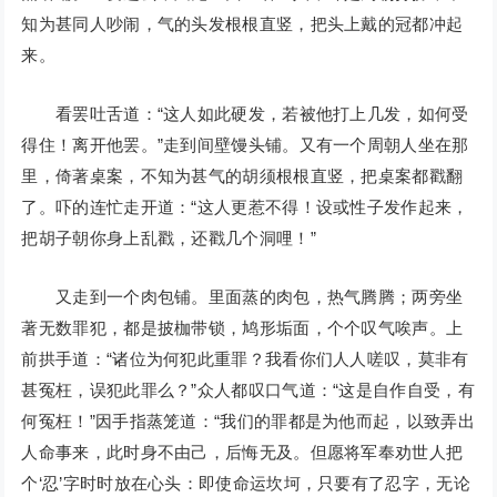
知为甚同人吵闹，气的头发根根直竖，把头上戴的冠都冲起
来。
看罢吐舌道：“这人如此硬发，若被他打上几发，如何受
得住！离开他罢。”走到间壁馒头铺。又有一个周朝人坐在那
里，倚著桌案，不知为甚气的胡须根根直竖，把桌案都戳翻
了。吓的连忙走开道：“这人更惹不得！设或性子发作起来，
把胡子朝你身上乱戳，还戳几个洞哩！”
又走到一个肉包铺。里面蒸的肉包，热气腾腾；两旁坐
著无数罪犯，都是披枷带锁，鸠形垢面，个个叹气唉声。上
前拱手道：“诸位为何犯此重罪？我看你们人人嗟叹，莫非有
甚冤枉，误犯此罪么？”众人都叹口气道：“这是自作自受，有
何冤枉！”因手指蒸笼道：“我们的罪都是为他而起，以致弄出
人命事来，此时身不由己，后悔无及。但愿将军奉劝世人把
个‘忍’字时时放在心头：即使命运坎坷，只要有了忍字，无论