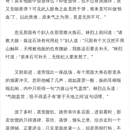
奇！莫非他眼中会放弹么？即使放弹，也不过替虎搔痒，虎
又安能畏弹？可见此人眼角之血竟胜于弹，将来竟可叫做‘铁
血’了。以此类推，原来气之为用，竟是无所不可。”
忽见那面有个妇人在那里燃火炼石。林烈上前问道：“请
教大娘：炼这石块有何用处？”妇人道：“只因有个大汉把不周
山触坏，天维被他振的也有微缺，我炼这石要去补天。”林烈
忖道：“原来石可补天，无怪杞人要发愁了。”
又朝前进，道旁现出一座战场，有个黑面大将在那里杀
的烟雾冲天。忽听他喊了几声，就如霹雳一般，振的耳根嗡
嗡乱响，内中只听得一句“力拔山兮气盖世”。林烈点头道：
“气能盖世，怪不得孟子有‘塞于天地之间’这句话哩。”
游了多时，甚觉腹饥。路旁有许多店面，进前看时，那
卖饮馔的只得酒肆、茶坊、蒸饼，馒头之类。信步走到一个
蒸饼铺。正要进去，只见里面坐著一人，却是周朝打扮，不