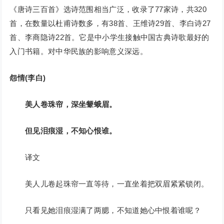
《唐诗三百首》选诗范围相当广泛，收录了77家诗，共320
首，在数量以杜甫诗数多，有38首、王维诗29首、李白诗27
首、李商隐诗22首。它是中小学生接触中国古典诗歌最好的
入门书籍。对中华民族的影响意义深远。
怨情(李白)
美人卷珠帘，深坐颦蛾眉。
但见泪痕湿，不知心恨谁。
译文
美人儿卷起珠帘一直等待，一直坐着把双眉紧紧锁闭。
只看见她泪痕湿满了两腮，不知道她心中恨着谁呢？