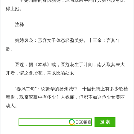
十里扬州路的春风骀荡，珠帘翠幕中的佳人姝丽没有比
得上她。
注释
娉娉袅袅：形容女子体态轻盈美好。十三余：言其年
龄。
豆蔻：据《本草》载，豆蔻花生于叶间，南人取其未大
开者，谓之含胎花，常以比喻处女。
“春风二句”：说繁华的扬州城中，十里长街上有多少歌楼
舞榭，珠帘翠幕中有多少佳人姝丽，但都不如这位少女美丽
动人。