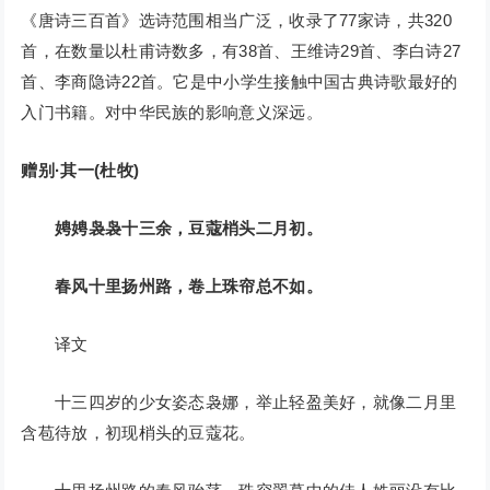
《唐诗三百首》选诗范围相当广泛，收录了77家诗，共320
首，在数量以杜甫诗数多，有38首、王维诗29首、李白诗27
首、李商隐诗22首。它是中小学生接触中国古典诗歌最好的
入门书籍。对中华民族的影响意义深远。
赠别·其一(杜牧)
娉娉袅袅十三余，豆蔻梢头二月初。
春风十里扬州路，卷上珠帘总不如。
译文
十三四岁的少女姿态袅娜，举止轻盈美好，就像二月里
含苞待放，初现梢头的豆蔻花。