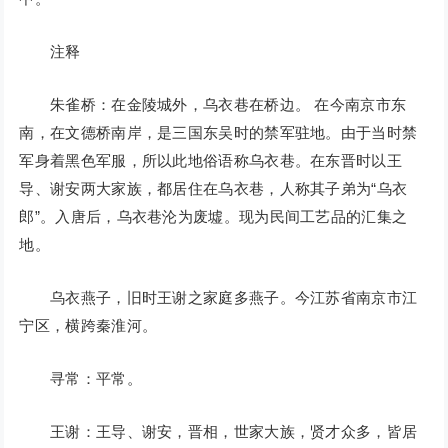
注释
朱雀桥：在金陵城外，乌衣巷在桥边。 在今南京市东
南，在文德桥南岸，是三国东吴时的禁军驻地。由于当时禁
军身着黑色军服，所以此地俗语称乌衣巷。在东晋时以王
导、谢安两大家族，都居住在乌衣巷，人称其子弟为“乌衣
郎”。入唐后，乌衣巷沦为废墟。现为民间工艺品的汇集之
地。
乌衣燕子，旧时王谢之家庭多燕子。今江苏省南京市江
宁区，横跨秦淮河。
寻常：平常。
王谢：王导、谢安，晋相，世家大族，贤才众多，皆居