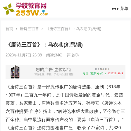
菜单
首页
唐诗三百首
《唐诗三百首》：乌衣巷(刘禹锡)
《唐诗三百首》：乌衣巷(刘禹锡)
2023年11月7日 23:38
阅读
(346)
评论(0)
《唐诗三百首》是一部流传很广的唐诗选集。唐朝（618年
~907年）二百九十年间，是中国诗歌发展的黄金时代，云蒸
霞蔚，名家辈出，唐诗数量多达五万首。孙琴安《唐诗选本
六百种提要·自序》指出，“唐诗选本经大量散佚，至今尚存三
百余种。当中最流行而家传户晓的，要算《唐诗三百首》。”
《唐诗三百首》选诗范围相当广泛，收录了77家诗，共320