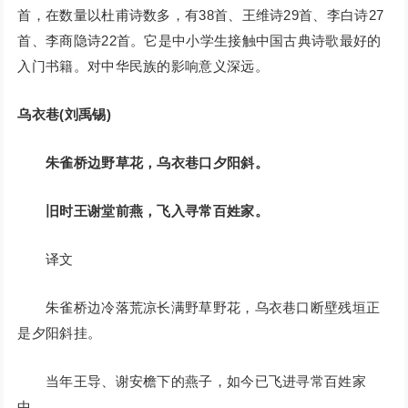
首，在数量以杜甫诗数多，有38首、王维诗29首、李白诗27
首、李商隐诗22首。它是中小学生接触中国古典诗歌最好的
入门书籍。对中华民族的影响意义深远。
乌衣巷(刘禹锡)
朱雀桥边野草花，乌衣巷口夕阳斜。
旧时王谢堂前燕，飞入寻常百姓家。
译文
朱雀桥边冷落荒凉长满野草野花，乌衣巷口断壁残垣正
是夕阳斜挂。
当年王导、谢安檐下的燕子，如今已飞进寻常百姓家
中。