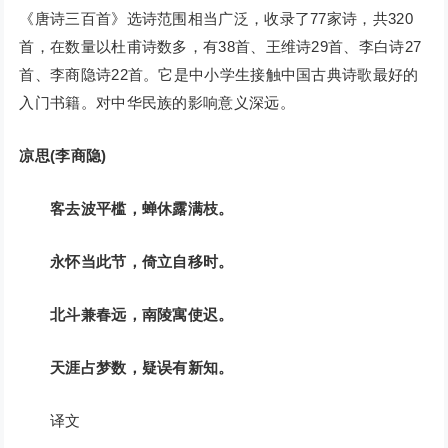
《唐诗三百首》选诗范围相当广泛，收录了77家诗，共320
首，在数量以杜甫诗数多，有38首、王维诗29首、李白诗27
首、李商隐诗22首。它是中小学生接触中国古典诗歌最好的
入门书籍。对中华民族的影响意义深远。
凉思(李商隐)
客去波平槛，蝉休露满枝。
永怀当此节，倚立自移时。
北斗兼春远，南陵寓使迟。
天涯占梦数，疑误有新知。
译文