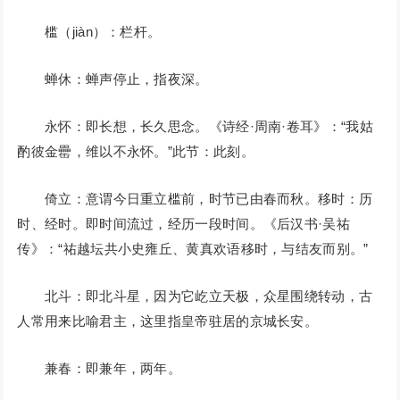
槛（jiàn）：栏杆。
蝉休：蝉声停止，指夜深。
永怀：即长想，长久思念。《诗经·周南·卷耳》：“我姑
酌彼金罍，维以不永怀。”此节：此刻。
倚立：意谓今日重立槛前，时节已由春而秋。移时：历
时、经时。即时间流过，经历一段时间。《后汉书·吴祐
传》：“祐越坛共小史雍丘、黄真欢语移时，与结友而别。”
北斗：即北斗星，因为它屹立天极，众星围绕转动，古
人常用来比喻君主，这里指皇帝驻居的京城长安。
兼春：即兼年，两年。