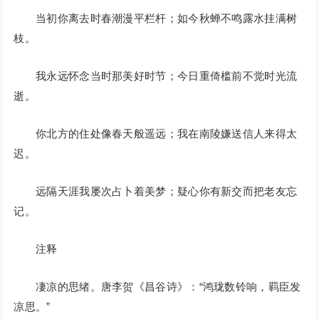
当初你离去时春潮漫平栏杆；如今秋蝉不鸣露水挂满树
枝。
我永远怀念当时那美好时节；今日重倚槛前不觉时光流
逝。
你北方的住处像春天般遥远；我在南陵嫌送信人来得太
迟。
远隔天涯我屡次占卜着美梦；疑心你有新交而把老友忘
记。
注释
凄凉的思绪。唐李贺《昌谷诗》：“鸿珑数铃响，羁臣发
凉思。”