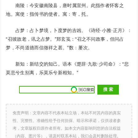
南陵：今安徽南陵县，唐时属宣州。此指作者怀客之
地。寓使：指传书的使者。寓：寄，托。
占梦：占卜梦境，卜度梦的吉凶。《诗经·小雅·正月》：
“召彼故老，讯之占梦。”郑玄笺：“召之不问政事，但问占
梦，不尚道德而信徵祥之甚。”数：屡次。
新知：新结交的知己。语本《楚辞·九歌·少司命》：“悲
莫悲兮生别离，乐莫乐兮新相知。”
免责声明：文章内容不代表本站立场，本站不对其内容的真实
性、完整性、准确性给予任何担保、暗示和承诺，仅供读者参
考，文章版权归原作者所有。如本文内容影响到您的合法权益
（内容、图片等），请及时联系本站，我们会及时删除处理。