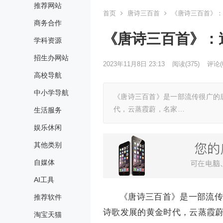
推荐网站
首页
唐诗三百首
《唐诗三百首》：
商务合作
《唐诗三百首》：送
学科资源
招生办网站
2023年11月8日 23:13
阅读
(375)
评论(
高校导航
中小学导航
《唐诗三百首》是一部流传很广的唐
代，云蒸霞蔚，名家…
生活服务
娱乐休闲
其他类别
自媒体
AI工具
《唐诗三百首》是一部流传
推荐软件
诗歌发展的黄金时代，云蒸霞
淘宝天猫