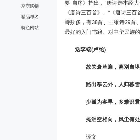
要·自序》指出，“唐诗选本经
京东购物
《唐诗三百首》。”《唐诗三百
精品域名
诗数多，有38首、王维诗29首
特色网站
最好的入门书籍。对中华民族
送李端(卢纶)
故关衰草遍，离别自堪
路出寒云外，人归暮雪
少孤为客早，多难识君
掩泪空相向，风尘何处
译文