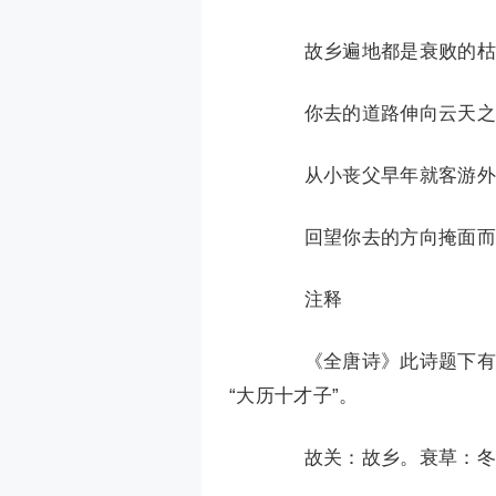
故乡遍地都是衰败的枯草
你去的道路伸向云天之外
从小丧父早年就客游外乡
回望你去的方向掩面而泣
注释
《全唐诗》此诗题下有注
“大历十才子”。
故关：故乡。衰草：冬