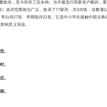
大量散佚，至今尚存三百余种。当中最流行而家传户晓的，
首》选诗范围相当广泛，收录了77家诗，共320首，在数量
、李白诗27首、李商隐诗22首。它是中小学生接触中国古典
的影响意义深远。
悲。
时。
迟。
期。