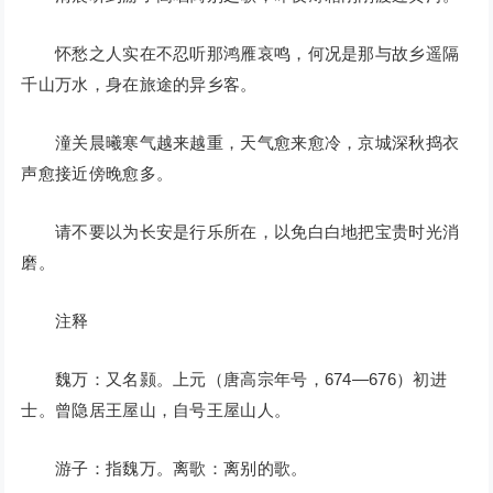
怀愁之人实在不忍听那鸿雁哀鸣，何况是那与故乡遥隔
千山万水，身在旅途的异乡客。
潼关晨曦寒气越来越重，天气愈来愈冷，京城深秋捣衣
声愈接近傍晚愈多。
请不要以为长安是行乐所在，以免白白地把宝贵时光消
磨。
注释
魏万：又名颢。上元（唐高宗年号，674—676）初进
士。曾隐居王屋山，自号王屋山人。
游子：指魏万。离歌：离别的歌。