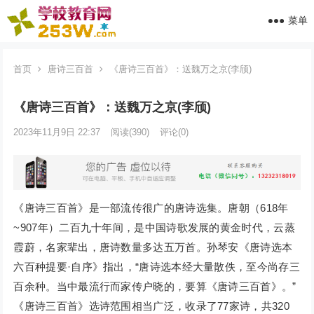
菜单
首页
唐诗三百首
《唐诗三百首》：送魏万之京(李颀)
《唐诗三百首》：送魏万之京(李颀)
2023年11月9日 22:37
阅读
(390)
评论(0)
《唐诗三百首》是一部流传很广的唐诗选集。唐朝（618年
~907年）二百九十年间，是中国诗歌发展的黄金时代，云蒸
霞蔚，名家辈出，唐诗数量多达五万首。孙琴安《唐诗选本
六百种提要·自序》指出，“唐诗选本经大量散佚，至今尚存三
百余种。当中最流行而家传户晓的，要算《唐诗三百首》。”
《唐诗三百首》选诗范围相当广泛，收录了77家诗，共320