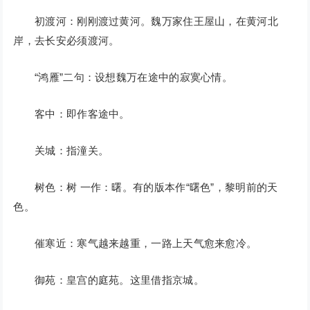
初渡河：刚刚渡过黄河。魏万家住王屋山，在黄河北
岸，去长安必须渡河。
“鸿雁”二句：设想魏万在途中的寂寞心情。
客中：即作客途中。
关城：指潼关。
树色：树 一作：曙。有的版本作“曙色”，黎明前的天
色。
催寒近：寒气越来越重，一路上天气愈来愈冷。
御苑：皇宫的庭苑。这里借指京城。