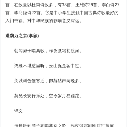
首，在数量以杜甫诗数多，有38首、王维诗29首、李白诗27
首、李商隐诗22首。它是中小学生接触中国古典诗歌最好的
入门书籍。对中华民族的影响意义深远。
送魏万之京(李颀)
朝闻游子唱离歌，昨夜微霜初渡河。
鸿雁不堪愁里听，云山况是客中过。
关城树色催寒近，御苑砧声向晚多。
莫见长安行乐处，空令岁月易蹉跎。
译文
清晨听到游子高唱离别之歌，昨夜薄霜刚刚渡过黄河。