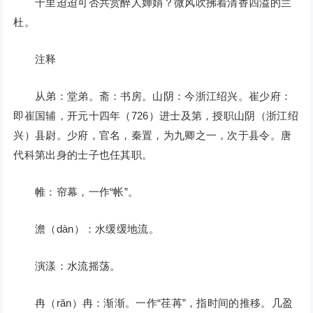
千里迢迢可否共赏醉人婵娟？微风吹拂着清香四溢的兰
杜。
注释
从弟：堂弟。斋：书房。山阴：今浙江绍兴。崔少府：
即崔国辅，开元十四年（726）进士及第，授职山阴（浙江绍
兴）县尉。少府，官名，秦置，为九卿之一，次于县令。唐
代科第出身的士子也任其职。
帷：帘幕，一作“帐”。
澹（dàn）：水缓缓地流。
演漾：水流摇荡。
冉（rǎn）冉：渐渐。一作“荏苒”，指时间的推移。几盈