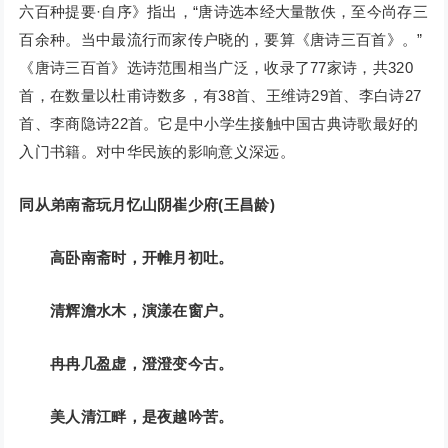
六百种提要·自序》指出，“唐诗选本经大量散佚，至今尚存三
百余种。当中最流行而家传户晓的，要算《唐诗三百首》。”
《唐诗三百首》选诗范围相当广泛，收录了77家诗，共320
首，在数量以杜甫诗数多，有38首、王维诗29首、李白诗27
首、李商隐诗22首。它是中小学生接触中国古典诗歌最好的
入门书籍。对中华民族的影响意义深远。
同从弟南斋玩月忆山阴崔少府(王昌龄)
高卧南斋时，开帷月初吐。
清辉澹水木，演漾在窗户。
冉冉几盈虚，澄澄变今古。
美人清江畔，是夜越吟苦。