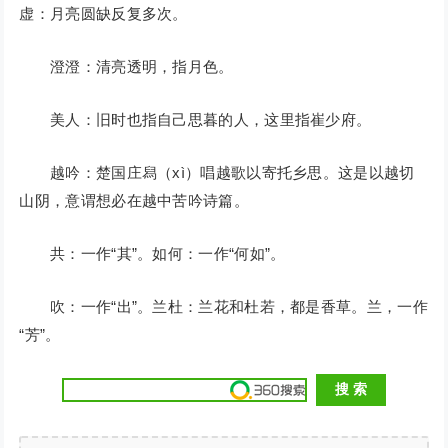
虚：月亮圆缺反复多次。
澄澄：清亮透明，指月色。
美人：旧时也指自己思暮的人，这里指崔少府。
越吟：楚国庄舄（xì）唱越歌以寄托乡思。这是以越切
山阴，意谓想必在越中苦吟诗篇。
共：一作“其”。如何：一作“何如”。
吹：一作“出”。兰杜：兰花和杜若，都是香草。兰，一作
“芳”。