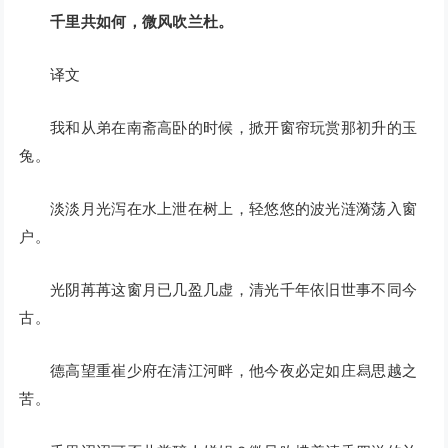
千里共如何，微风吹兰杜。
译文
我和从弟在南斋高卧的时候，掀开窗帘玩赏那初升的玉
兔。
淡淡月光泻在水上泄在树上，轻悠悠的波光涟漪荡入窗
户。
光阴苒苒这窗月已几盈几虚，清光千年依旧世事不同今
古。
德高望重崔少府在清江河畔，他今夜必定如庄舄思越之
苦。