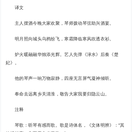
译文
主人摆酒今晚大家欢聚，琴师拨动琴弦助兴酒宴。
明月照向城头乌鸦纷飞，寒霜降临寒风吹透衣衫。
炉火暖融融华烛添光辉。艺人先弹《渌水》后奏《楚
妃》。
他的琴声一响万物寂静，四座无言屏气凝神倾听。
奉命去远离乡关清淮，敬告大家我要归隐云山。
注释
琴歌：听琴有感而歌。歌是诗体名，《文体明辨》：“其