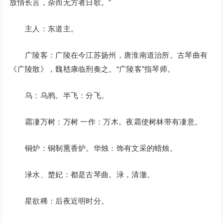
放情长言，杂而无方者日歌。”
主人：东道主。
广陵客：广陵在今江苏扬州，唐淮南道治所。古琴曲有
《广陵散》，魏嵇康临刑奏之。“广陵客”指琴师。
乌：乌鸦。半飞：分飞。
霜凄万树：万树 一作：万木。夜霜使树林带有凄意。
铜炉：铜制熏香炉。华烛：饰有文采的蜡烛。
渌水、楚妃：都是古琴曲。渌，清澈。
星欲稀：后夜近明时分。