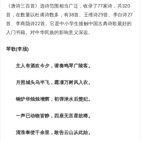
《唐诗三百首》选诗范围相当广泛，收录了77家诗，共320
首，在数量以杜甫诗数多，有38首、王维诗29首、李白诗27
首、李商隐诗22首。它是中小学生接触中国古典诗歌最好的
入门书籍。对中华民族的影响意义深远。
琴歌(李颀)
主人有酒欢今夕，请奏鸣琴广陵客。
月照城头乌半飞，霜凄万树风入衣。
铜炉华烛烛增辉，初弹渌水后楚妃。
一声已动物皆静，四座无言星欲稀。
清淮奉使千余里，敢告云山从此始。