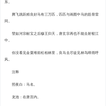
东。
腾飞跳跃精良好马有三万匹，匹匹与画图中马的筋骨雷
同。
譬如河宗献宝之后穆王归天，唐玄宗再也不能去射蛟江
中。
你没看见金粟堆前松柏林里，良马去尽徒见林鸟啼雨呼
风。
注释
照夜白：马名。
龙池：在唐宫内。