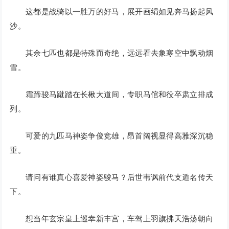
这都是战骑以一胜万的好马，展开画绢如见奔马扬起风
沙。
其余七匹也都是特殊而奇绝，远远看去象寒空中飘动烟
雪。
霜蹄骏马蹴踏在长楸大道间，专职马倌和役卒肃立排成
列。
可爱的九匹马神姿争俊竞雄，昂首阔视显得高雅深沉稳
重。
请问有谁真心喜爱神姿骏马？后世韦讽前代支遁名传天
下。
想当年玄宗皇上巡幸新丰宫，车驾上羽旗拂天浩荡朝向