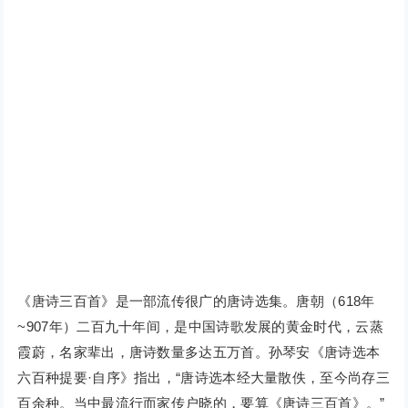
《唐诗三百首》是一部流传很广的唐诗选集。唐朝（618年
~907年）二百九十年间，是中国诗歌发展的黄金时代，云蒸
霞蔚，名家辈出，唐诗数量多达五万首。孙琴安《唐诗选本
六百种提要·自序》指出，“唐诗选本经大量散佚，至今尚存三
百余种。当中最流行而家传户晓的，要算《唐诗三百首》。”