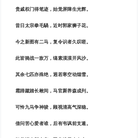
贵戚权门得笔迹，始觉屏障生光辉。
昔日太宗拳毛騧，近时郭家狮子花。
今之新图有二马，复令识者久叹嗟。
此皆骑战一敌万，缟素漠漠开风沙。
其余七匹亦殊绝，迥若寒空动烟雪。
霜蹄蹴踏长楸间，马官厮养森成列。
可怜九马争神骏，顾视清高气深稳。
借问苦心爱者谁，后有韦讽前支遁。