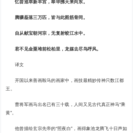
忆昔巡幸新丰宫，翠华拂天来向东。
腾骧磊落三万匹，皆与此图筋骨同。
自从献宝朝河宗，无复射蛟江水中。
君不见金粟堆前松柏里，龙媒去尽鸟呼风。
译文
开国以来善画鞍马的画家中，画技最精妙传神只数江都
王。
曹将军画马出名已有三十载，人间又见古代真正神马“乘
黄”。
他曾描绘玄宗先帝的“照夜白”，画得象池龙腾飞十日声如