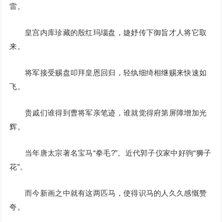
雷。
皇宫内库珍藏的殷红玛瑙盘，婕妤传下御旨才人将它取
来。
将军接受赐盘叩拜皇恩回归，轻纨细绮相继赐来快速如
飞。
贵戚们谁得到曹将军亲笔迹，谁就觉得府第屏障增加光
辉。
当年唐太宗著名宝马“拳毛?”。近代郭子仪家中好驹“狮子
花”。
而今新画之中就有这两匹马，使得识马的人久久感慨赞
夸。