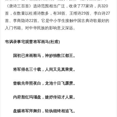
《唐诗三百首》选诗范围相当广泛，收录了77家诗，共320
首，在数量以杜甫诗数多，有38首、王维诗29首、李白诗27
首、李商隐诗22首。它是中小学生接触中国古典诗歌最好的
入门书籍。对中华民族的影响意义深远。
韦讽录事宅观曹将军画马(杜甫)
国初已来画鞍马，神妙独数江都王。
将军得名三十载，人间又见真乘黄。
曾貌先帝照夜白，龙池十日飞霹雳。
内府殷红玛瑙盘，婕妤传诏才人索。
盘赐将军拜舞归，轻纨细绮相追飞。